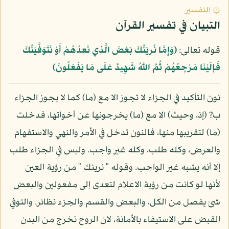
۞ التفسير
التبيان في تفسير القرآن
قوله تعالى:
﴿وَإِمَّا نُرِيَنَّكَ بَعْضَ الَّذِي نَعِدُهُمْ أَوْ نَتَوَفَّيَنَّكَ
فَإِلَيْنَا مَرْجِعُهُمْ ثُمَّ اللّهُ شَهِيدٌ عَلَى مَا يَفْعَلُونَ﴾
نون التأكيد في الجزاء لا تجوز الا مع (ما) كما لا يجوز الجزاء
ب? (إذ، وحيث) الا مع (ما) يخرجونها عن أخواتها، فدخلت
(ما) لتقريبها منها، فالنون تدخل في الأمر والنهي والاستفهام
والعرض، وكله طلب، وكله غير واجب. وليس في الجزاء طلب
إلا أنه يشبه غير الواجب. وقوله " نرينك " من رؤية العين
لأنها لو كانت من رؤية الاعلام لتعدى إلى مفعولين والبعض
شئ يفصل من الكل، والبعض والقسم والجزء نظائر. والتوفي
القبض على الاستيفاء بالأمانة، لان الروح تخرج من البدن