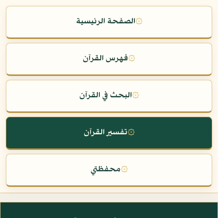
۞
الصفحة الرئيسية
۞
فهرس القرآن
۞
البحث في القرآن
۞
تفسير القرآن
۞
محفظتي