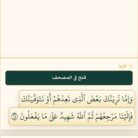
۞ الآية
فتح في المصحف
وَإِمَّا نُرِيَنَّكَ بَعۡضَ ٱلَّذِي نَعِدُهُمۡ أَوۡ نَتَوَفَّيَنَّكَ
فَإِلَيۡنَا مَرۡجِعُهُمۡ ثُمَّ ٱللَّهُ شَهِيدٌ عَلَىٰ مَا يَفۡعَلُونَ ٤٦