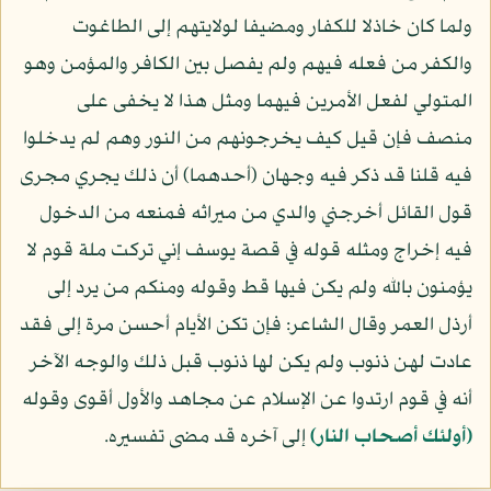
ولما كان خاذلا للكفار ومضيفا لولايتهم إلى الطاغوت
والكفر من فعله فيهم ولم يفصل بين الكافر والمؤمن وهو
المتولي لفعل الأمرين فيهما ومثل هذا لا يخفى على
منصف فإن قيل كيف يخرجونهم من النور وهم لم يدخلوا
فيه قلنا قد ذكر فيه وجهان (أحدهما) أن ذلك يجري مجرى
قول القائل أخرجني والدي من ميراثه فمنعه من الدخول
فيه إخراج ومثله قوله في قصة يوسف إني تركت ملة قوم لا
يؤمنون بالله ولم يكن فيها قط وقوله ومنكم من يرد إلى
أرذل العمر وقال الشاعر: فإن تكن الأيام أحسن مرة إلى فقد
عادت لهن ذنوب ولم يكن لها ذنوب قبل ذلك والوجه الآخر
أنه في قوم ارتدوا عن الإسلام عن مجاهد والأول أقوى وقوله
﴿أولئك أصحاب النار﴾
إلى آخره قد مضى تفسيره.