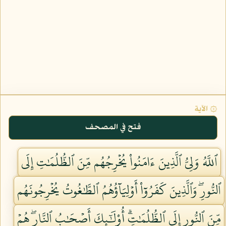
۞ الآية
فتح في المصحف
ٱللَّهُ وَلِيُّ ٱلَّذِينَ ءَامَنُواْ يُخۡرِجُهُم مِّنَ ٱلظُّلُمَٰتِ إِلَى
ٱلنُّورِۖ وَٱلَّذِينَ كَفَرُوٓاْ أَوۡلِيَآؤُهُمُ ٱلطَّٰغُوتُ يُخۡرِجُونَهُم
مِّنَ ٱلنُّورِ إِلَى ٱلظُّلُمَٰتِۗ أُوْلَٰٓئِكَ أَصۡحَٰبُ ٱلنَّارِۖ هُمۡ