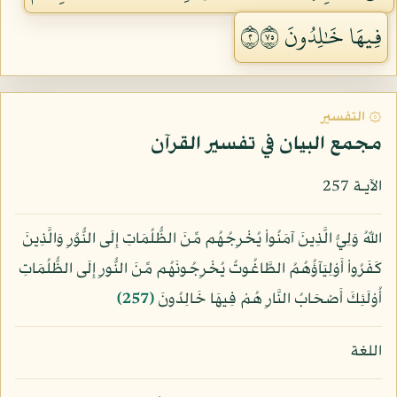
فِيهَا خَٰلِدُونَ ٢٥٧
۞ التفسير
مجمع البيان في تفسير القرآن
الآيـة 257
اللّهُ وَلِيُّ الَّذِينَ آمَنُواْ يُخْرِجُهُم مِّنَ الظُّلُمَاتِ إِلَى النُّوُرِ وَالَّذِينَ
كَفَرُواْ أَوْلِيَآؤُهُمُ الطَّاغُوتُ يُخْرِجُونَهُم مِّنَ النُّورِ إِلَى الظُّلُمَاتِ
أُوْلَئِكَ أَصْحَابُ النَّارِ هُمْ فِيهَا خَالِدُونَ
﴿257﴾
اللغة