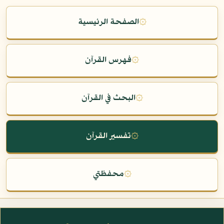
۞
الصفحة الرئيسية
۞
فهرس القرآن
۞
البحث في القرآن
۞
تفسير القرآن
۞
محفظتي