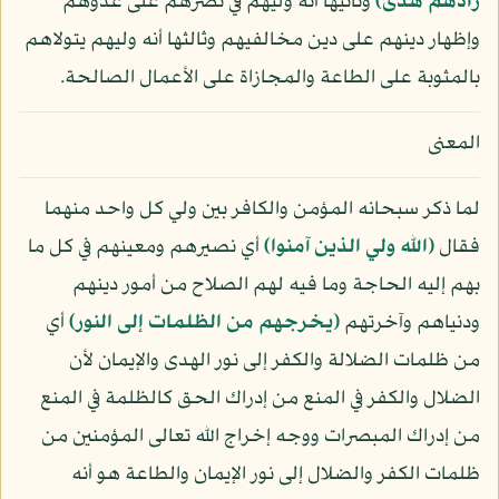
زادهم هدى﴾
وثانيها أنه وليهم في نصرهم على عدوهم
وإظهار دينهم على دين مخالفيهم وثالثها أنه وليهم يتولاهم
بالمثوبة على الطاعة والمجازاة على الأعمال الصالحة.
المعنى
لما ذكر سبحانه المؤمن والكافر بين ولي كل واحد منهما
فقال
﴿الله ولي الذين آمنوا﴾
أي نصيرهم ومعينهم في كل ما
بهم إليه الحاجة وما فيه لهم الصلاح من أمور دينهم
ودنياهم وآخرتهم
﴿يخرجهم من الظلمات إلى النور﴾
أي
من ظلمات الضلالة والكفر إلى نور الهدى والإيمان لأن
الضلال والكفر في المنع من إدراك الحق كالظلمة في المنع
من إدراك المبصرات ووجه إخراج الله تعالى المؤمنين من
ظلمات الكفر والضلال إلى نور الإيمان والطاعة هو أنه