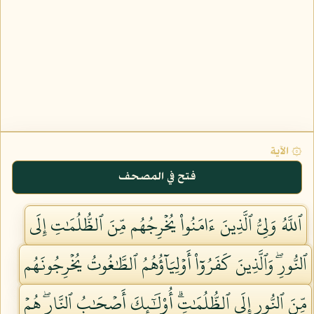
۞ الآية
فتح في المصحف
ٱللَّهُ وَلِيُّ ٱلَّذِينَ ءَامَنُواْ يُخۡرِجُهُم مِّنَ ٱلظُّلُمَٰتِ إِلَى
ٱلنُّورِۖ وَٱلَّذِينَ كَفَرُوٓاْ أَوۡلِيَآؤُهُمُ ٱلطَّٰغُوتُ يُخۡرِجُونَهُم
مِّنَ ٱلنُّورِ إِلَى ٱلظُّلُمَٰتِۗ أُوْلَٰٓئِكَ أَصۡحَٰبُ ٱلنَّارِۖ هُمۡ