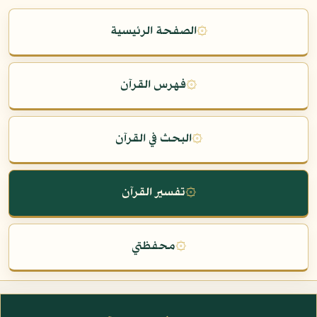
۞
الصفحة الرئيسية
۞
فهرس القرآن
۞
البحث في القرآن
۞
تفسير القرآن
۞
محفظتي