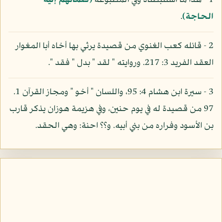
1 - هذا ما استنبطناه وفي المطبوعة
(كلماتهم إليه
الحاجة)
.
2 - قائله كعب الغنوي من قصيدة يرثي بها أخاه أبا المغوار
العقد الفريد 3: 217. وروايته " لقد " بدل " فقد ".
3 - سيرة ابن هشام 4: 95، واللسان " أخو " ومجاز القرآن 1.
97 من قصيدة له في يوم حنين، وفي هزيمة هوزان يذكر قارب
بن الأسود وفراره من بني أبيه. و؟؟ احنة: وهي الحقد.