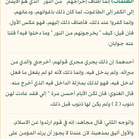
الظلمات)
إنما أضاف إخراجهم " من النور " الذي هو الايمان
إلى الكفر إلى الطاغوت، لما كان ذلك باغوائهم، ودعائهم،
وإنما كفروا عند ذلك، فأضاف ذلك إليهم، فهو عكس الأول.
فان قيل: كيف " يخرجونهم من النور " وما دخلوا فيه؟ قلنا
عنه جوابان:
أحدهما: إن ذلك يجري مجرى قولهم: أخرجني والدي من
ميراثه. ولم يدخل فيه، وإنما ذلك لأنه لو لم يفعل ما فعل،
لدخل فيه، فهو لذلك بمنزلة الداخل فيه الذي أخرج منه.
قال الغنوي: فان تكن الأيام أحسن مرة * إلي فقد عادت لهن
ذنوب ( 2 ) ولم يكن لها ذنوب قبل ذلك.
والوجه الثاني: قال مجاهد: إنه في قوم ارتدوا عن الاسلام،
والأول أليق بمذهبنا، لان عندنا لا يجوز أن يرتد المؤمن على