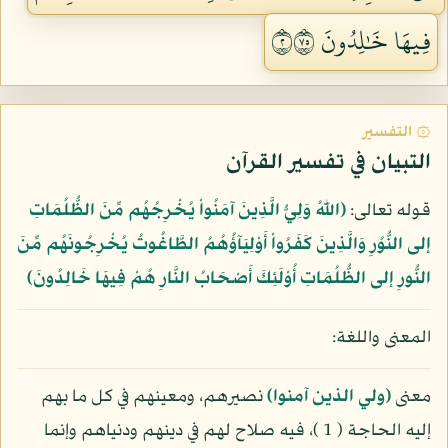
فِيهَا خَٰلِدُونَ ٢٥٧
۞ التفسير
التبيان في تفسير القرآن
قوله تعالى:
﴿اللّهُ وَلِيُّ الَّذِينَ آمَنُواْ يُخْرِجُهُم مِّنَ الظُّلُمَاتِ
إلى النُّوُرِ وَالَّذِينَ كَفَرُواْ أَوْلِيَآؤُهُمُ الطَّاغُوتُ يُخْرِجُونَهُم مِّنَ
النُّورِ إلى الظُّلُمَاتِ أُوْلَئِكَ أَصْحَابُ النَّارِ هُمْ فِيهَا خَالِدُونَ﴾
المعنى واللغة:
معنى
(ولي الذين آمنوا)
نصيرهم، ومعينهم في كل ما بهم
إليه الحاجة ( 1 )، فيه صلاح لهم في دينهم ودنياهم وإنما