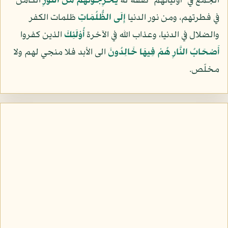
الجمع في "أوليائهم" صفة له
يُخْرِجُونَهُم مِّنَ النُّورِ
الكامن
في فطرتهم، ومن نور الدنيا
إِلَى الظُّلُمَاتِ
ظلمات الكفر
والضلال في الدنيا، وعذاب الله في الآخرة
أُوْلَئِكَ
الذين كفروا
أَصْحَابُ النَّارِ هُمْ فِيهَا خَالِدُونَ
الى الأبد فلا منجي لهم ولا
مخلّص.