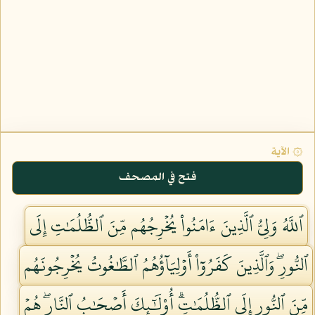
۞ الآية
فتح في المصحف
ٱللَّهُ وَلِيُّ ٱلَّذِينَ ءَامَنُواْ يُخۡرِجُهُم مِّنَ ٱلظُّلُمَٰتِ إِلَى
ٱلنُّورِۖ وَٱلَّذِينَ كَفَرُوٓاْ أَوۡلِيَآؤُهُمُ ٱلطَّٰغُوتُ يُخۡرِجُونَهُم
مِّنَ ٱلنُّورِ إِلَى ٱلظُّلُمَٰتِۗ أُوْلَٰٓئِكَ أَصۡحَٰبُ ٱلنَّارِۖ هُمۡ