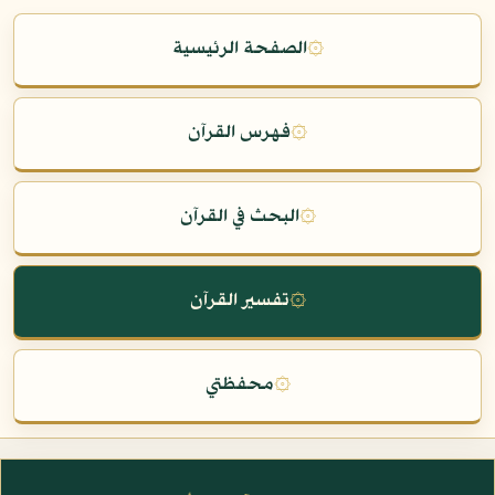
۞
الصفحة الرئيسية
۞
فهرس القرآن
۞
البحث في القرآن
۞
تفسير القرآن
۞
محفظتي