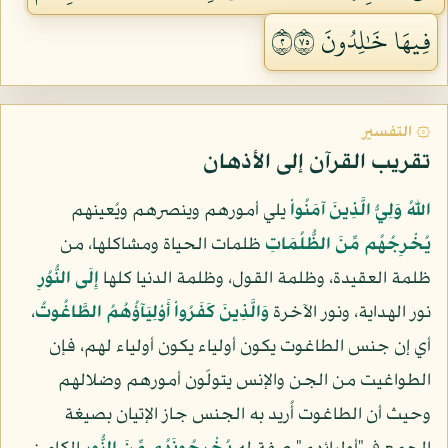
فِيهَا خَٰلِدُونَ ٢٥٧
۞ التفسير
تقريب القرآن إلى الأذهان
اللّهُ وَلِيُّ الَّذِينَ آمَنُواْ
يلي أمورهم وينصرهم ويُعينهم
يُخْرِجُهُم مِّنَ الظُّلُمَاتِ
ظلمات الحياة ومشاكلها، من
ظلمة العقيدة، وظلمة القول، وظلمة الدنيا كلها
إِلَى النُّوُرِ
نور الهداية، ونور الآخرة
وَالَّذِينَ كَفَرُواْ أَوْلِيَآؤُهُمُ الطَّاغُوتُ
،
أي إن جنس الطاغوت يكون أولياء يكون أولياء لهم، فإن
الطواغيت من الجن والإنس يتولّون أمورهم وضلالهم
وحيث أن الطاغوت أُريد به الجنس جاز الإتيان بصيغة