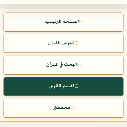
۞
الصفحة الرئيسية
۞
فهرس القرآن
۞
البحث في القرآن
۞
تفسير القرآن
۞
محفظتي