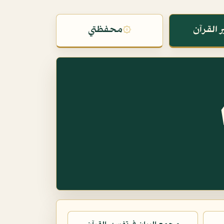
 القرآن
۞
محفظتي