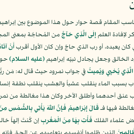
ن
ناسب المقام قصة حوار حول هذا الموضوع بين إبراهي
كر لإفادة العلم
إِلَى الَّذِي حَآجَّ
من المُحاجّة بمعنى الم
كان يعبده، أو رب الذي حاجّ وإن كان الأول أقرب
أَنْ آتَاه
د الخالق وجعل يجادل نبيّه إبراهيم
(عليه السلام)
حول 
يَ الَّذِي يُحْيِي وَيُمِيتُ
في جواب نمرود حيث قال له: مَن ربُّك
راب بسبب الماء ينقلب عشباً والعِشب ينقلب نطفة إنساناً
ق أحدهما وأطلق الآخر وكان هذا مغالطة من نمرود إ
الطة فيها فـ
قَالَ إِبْرَاهِيمُ فَإِنَّ اللّهَ يَأْتِي بِالشَّمْسِ مِن
عض علماء الفلك
فَأْتِ بِهَا مِنَ الْمَغْرِبِ
إن كُنتَ إلهاً خالق
َّالِمِينَ
الذين ظلموا أنفسهم بتعاميهم عن الحق فإنه 