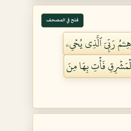
فتح في المصحف
َٰهِـۧمُ رَبِّيَ ٱلَّذِي يُحۡيِۦ
ٱلۡمَشۡرِقِ فَأۡتِ بِهَا مِنَ