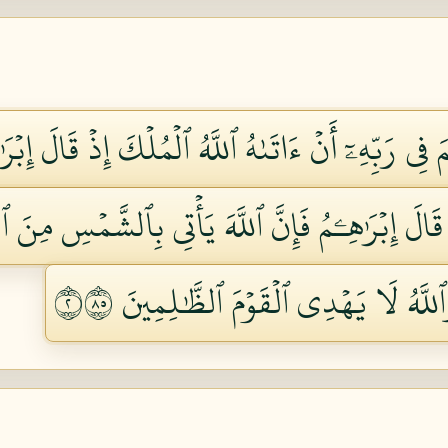
مَ فِي رَبِّهِۦٓ أَنۡ ءَاتَىٰهُ ٱللَّهُ ٱلۡمُلۡكَ إِذۡ قَالَ إِبۡر
َالَ إِبۡرَٰهِـۧمُ فَإِنَّ ٱللَّهَ يَأۡتِي بِٱلشَّمۡسِ مِنَ 
َّهُ لَا يَهۡدِي ٱلۡقَوۡمَ ٱلظَّٰلِمِينَ ٢٥٨