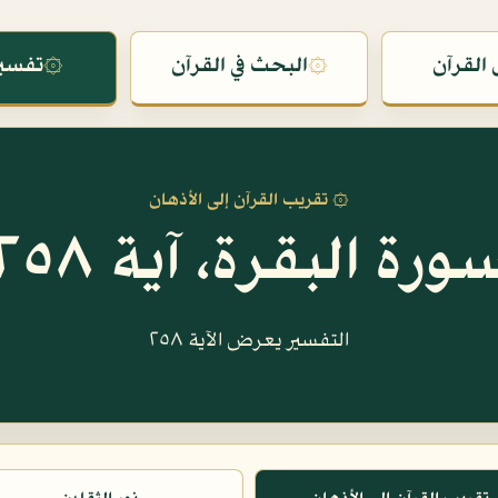
القرآن
۞
البحث في القرآن
۞
تفسير
۞ تقريب القرآن إلى الأذهان
ورة البقرة، آية ٢٥٨
التفسير يعرض الآية ٢٥٨