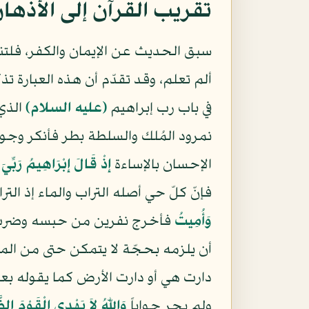
تقريب القرآن إلى الأذها
سبق الحديث عن الإيمان والكفر، فلت
ألم تعلم، وقد تقدّم أن هذه العبارة تذ
في باب رب إبراهيم
(عليه السلام)
الذي 
نمرود المُلك والسلطة بطر فأنكر وجو
الإحسان بالإساءة
إِذْ قَالَ إِبْرَاهِيمُ رَبِّ
فإنّ كلّ حي أصله التراب والماء إذ الت
وَأُمِيتُ
فأخرج نفرين من حبسه وضرب عن
أن يلزمه بحجّة لا يتمكن حتى من المغ
دارت هي أو دارت الأرض كما يقوله ب
ولم يحر جواباً
وَاللّهُ لاَ يَهْدِي الْقَوْمَ الظ