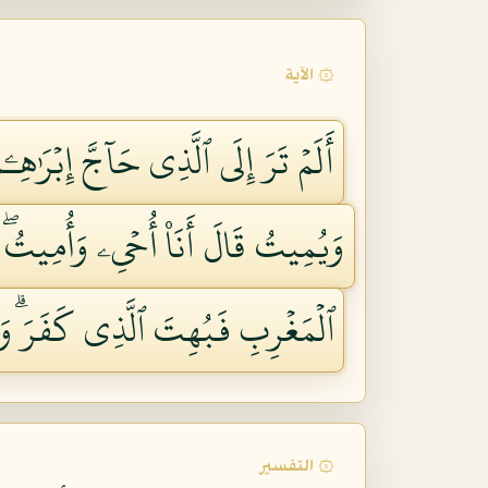
۞ الآية
أَلَمۡ تَرَ إِلَى ٱلَّذِي حَآجَّ إِبۡرَٰهِـۧ
وَيُمِيتُ قَالَ أَنَا۠ أُحۡيِۦ وَأُمِيتُۖ ق
ٱلۡمَغۡرِبِ فَبُهِتَ ٱلَّذِي كَفَرَۗ وَٱلل
۞ التفسير