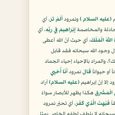
م
(عليه السلام )
ونمرود
أَلَمْ تَرَ
، أي
جادلة والمخاصمة
إِبْرَاهِيمَ فِي رِبِّهِ
، أي
ُ اللّهُ الْمُلْكَ
، أي حيث أنّ الله أعطى
وجود الله سبحانه فقد قابل
؟، والمراد بالإحياء إحياء الجماد
 أو حيواناً
قَالَ
نمرود
أَنَا أُحْيِي
لا إنّ إبراهيم
(عليه السلام)
أراد
َ الْمَشْرِقِ
هكذا يظهر للأبصار سواءً
اً
فَبُهِتَ الَّذِي كَفَرَ
، أي تحيّر نمرود
سبحانه لا يلطف لطفه الخاص بمثل