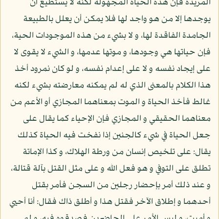
المريدة فإن هذه الحياة المجهولة لكنه لا يستطيع أن
يوجدها إلا من هو واجد لها فلا يمكن أن يعلل بالطبيعة
الجامدة الفاقدة لها، و لا بشيء من هذه الموجودات الحية،
فإن حياتها هي وجودها، و موتها عدمها، و الشيء لا يقوى لا
على إيجاد نفسه و لا على إعدام نفسه، و لو كان نمرود أخذ
هذا الكلام بالمعنى الذي له لم يمكنه معارضته بشيء لكنه
غالط فأخذ الحياة و الموت بمعناهما المجازي أو الأعم من
معناهما الحقيقي و المجازي فإن الإحياء كما يقال على
جعل الحياة في شيء كالجنين إذا نفخت فيه الحياة كذلك
يقال: على تلخيص إنسان من ورطة الهلاك، و كذا الإماتة
تطلق على التوفي و هو فعل الله و على مثل القتل بآلة قتالة،
و عند ذلك أمر بإحضار رجلين من السجن فأمر بقتل
أحدهما و إطلاق الآخر فقتل هذا و أطلق ذاك فقال: أنا أحيي
و أميت، و لبس الأمر على الحاضرين فصدقوه فيه، و لم