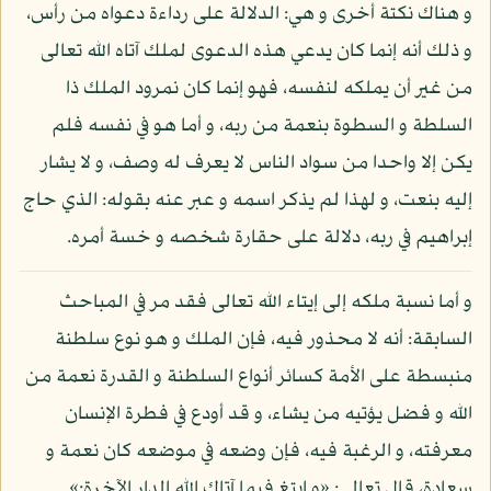
و هناك نكتة أخرى و هي: الدلالة على رداءة دعواه من رأس،
و ذلك أنه إنما كان يدعي هذه الدعوى لملك آتاه الله تعالى
من غير أن يملكه لنفسه، فهو إنما كان نمرود الملك ذا
السلطة و السطوة بنعمة من ربه، و أما هو في نفسه فلم
يكن إلا واحدا من سواد الناس لا يعرف له وصف، و لا يشار
إليه بنعت، و لهذا لم يذكر اسمه و عبر عنه بقوله: الذي حاج
إبراهيم في ربه، دلالة على حقارة شخصه و خسة أمره.
و أما نسبة ملكه إلى إيتاء الله تعالى فقد مر في المباحث
السابقة: أنه لا محذور فيه، فإن الملك و هو نوع سلطنة
منبسطة على الأمة كسائر أنواع السلطنة و القدرة نعمة من
الله و فضل يؤتيه من يشاء، و قد أودع في فطرة الإنسان
معرفته، و الرغبة فيه، فإن وضعه في موضعه كان نعمة و
سعادة، قال تعالى: «و ابتغ فيما آتاك الله الدار الآخرة:»