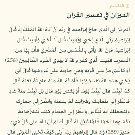
۞ التفسير
الميزان في تفسير القرآن
أَلَمْ تَرَ إِلَى الَّذِي حَآجَّ إِبْرَاهِيمَ فِي رِبِّهِ أَنْ آتَاهُ اللّهُ الْمُلْكَ إِذْ قَالَ
إِبْرَاهِيمُ رَبِّيَ الَّذِي يُحْيِي وَيُمِيتُ قَالَ أَنَا أُحْيِي وَأُمِيتُ قَالَ
إِبْرَاهِيمُ فَإِنَّ اللّهَ يَأْتِي بِالشَّمْسِ مِنَ الْمَشْرِقِ فَأْتِ بِهَا مِنَ
الْمَغْرِبِ فَبُهِتَ الَّذِي كَفَرَ وَاللّهُ لاَ يَهْدِي الْقَوْمَ الظَّالِمِينَ (258)
أَوْ كَالَّذِي مَرَّ عَلَى قَرْيَةٍ وَهِيَ خَاوِيَةٌ عَلَى عُرُوشِهَا قَالَ أَنَّىَ
يُحْيِي هَذِهِ اللّهُ بَعْدَ مَوْتِهَا فَأَمَاتَهُ اللّهُ مِئَةَ عَامٍ ثُمَّ بَعَثَهُ قَالَ
كَمْ لَبِثْتَ قَالَ لَبِثْتُ يَوْمًا أَوْ بَعْضَ يَوْمٍ قَالَ بَل لَّبِثْتَ مِئَةَ عَامٍ
فَانظُرْ إِلَى طَعَامِكَ وَشَرَابِكَ لَمْ يَتَسَنَّهْ وَانظُرْ إِلَى حِمَارِكَ
وَلِنَجْعَلَكَ آيَةً لِّلنَّاسِ وَانظُرْ إِلَى العِظَامِ كَيْفَ نُنشِزُهَا ثُمَّ
نَكْسُوهَا لَحْمًا فَلَمَّا تَبَيَّنَ لَهُ قَالَ أَعْلَمُ أَنَّ اللّهَ عَلَى كُلِّ شَيْءٍ
قَدِيرٌ (259) وَإِذْ قَالَ إِبْرَاهِيمُ رَبِّ أَرِنِي كَيْفَ تُحْيِي الْمَوْتَى قَالَ