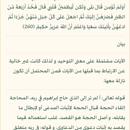
أَوَلَمْ تُؤْمِن قَالَ بَلَى وَلَكِن لِّيَطْمَئِنَّ قَلْبِي قَالَ فَخُذْ أَرْبَعَةً مِّنَ
الطَّيْرِ فَصُرْهُنَّ إِلَيْكَ ثُمَّ اجْعَلْ عَلَى كُلِّ جَبَلٍ مِّنْهُنَّ جُزْءًا ثُمَّ
ادْعُهُنَّ يَأْتِينَكَ سَعْيًا وَاعْلَمْ أَنَّ اللّهَ عَزِيزٌ حَكِيمٌ (260)
بيان
الآيات مشتملة على معنى التوحيد و لذلك كانت غير خالية
عن الارتباط بما قبلها من الآيات فمن المحتمل أن تكون
نازلة معها.
قوله تعالى: أ لم تر إلى الذي حاج إبراهيم في ربه، المحاجة
إلقاء الحجة قبال الحجة لإثبات المدعى أو لإبطال ما
يقابله، و أصل الحجة هو القصد، غلب استعماله فيما
يقصد به إثبات دعوى من الدعاوي، و قوله: في ربه متعلق