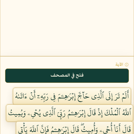
۞ الآية
فتح في المصحف
أَلَمۡ تَرَ إِلَى ٱلَّذِي حَآجَّ إِبۡرَٰهِـۧمَ فِي رَبِّهِۦٓ أَنۡ ءَاتَىٰهُ
ٱللَّهُ ٱلۡمُلۡكَ إِذۡ قَالَ إِبۡرَٰهِـۧمُ رَبِّيَ ٱلَّذِي يُحۡيِۦ وَيُمِيتُ
قَالَ أَنَا۠ أُحۡيِۦ وَأُمِيتُۖ قَالَ إِبۡرَٰهِـۧمُ فَإِنَّ ٱللَّهَ يَأۡتِي