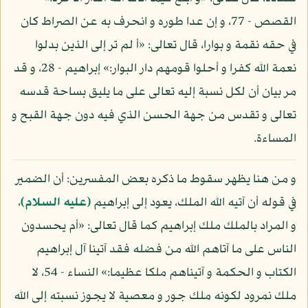
القصص - 77، و إن عدا طوره و انحرف به عن الصراط كان
في حقه نقمة و بوارا، قال تعالى: «أ لم تر إلى الذين بدلوا
نعمة الله كفرا و أحلوا قومهم دار البوار:» إبراهيم - 28، و قد
مر بيان أن لكل نسبة إليه تعالى على ما يليق بساحة قدسه
تعالى و تقدس من جهة الحسن الذي فيه دون جهة القبح و
المساءة.
و من هنا يظهر سقوط ما ذكره بعض المفسرين: أن الضمير
في قوله أن آتيه الله الملك، يعود إلى إبراهيم
(عليه السلام)
،
و المراد بالملك ملك إبراهيم كما قال تعالى: «أم يحسدون
الناس على ما آتاهم الله من فضله فقد آتينا آل إبراهيم
الكتاب و الحكمة و آتيناهم ملكا عظيما:» النساء - 54، لا
ملك نمرود لكونه ملك جور و معصية لا يجوز نسبته إلى الله