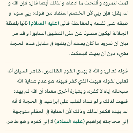
تمت لنمرود و أنتجت ما ادعاه، و لذلك أيضا قال: فإن الله و
لم يقل: فإن ربي لأن الخصم استفاد من قوله: ربي سوءا و
طبقه على نفسه بالمغالطة فأتى
(عليه السلام)
ثانيا بلفظة
الجلالة ليكون مصونا عن مثل التطبيق السابق! و قد مر
بيان أن نمرود ما كان يسعه أن يتفوه في مقابل هذه الحجة
بشيء دون أن يبهت فيسكت.
قوله تعالى: و الله لا يهدي القوم الظالمين، ظاهر السياق أنه
تعليل لقوله فبهت الذي كفر فبهته هو عدم هداية الله
سبحانه إياه لا كفره، و بعبارة أخرى معناه أن الله لم يهده
فبهت لذلك و لو هداه لغلب على إبراهيم في الحجة لا أنه
لم يهده فكفر لذلك و ذلك لأن العناية في المقام متوجهة
إلى محاجته إبراهيم
(عليه السلام)
لا إلى كفره و هو ظاهر.