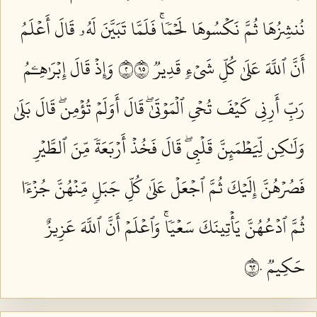
نُنشِزُهَا ثُمَّ نَكۡسُوهَا لَحۡمٗاۚ فَلَمَّا تَبَيَّنَ لَهُۥ قَالَ أَعۡلَمُ
أَنَّ ٱللَّهَ عَلَىٰ كُلِّ شَيۡءٖ قَدِيرٞ ٢٥٩
وَإِذۡ قَالَ إِبۡرَٰهِـۧمُ
رَبِّ أَرِنِي كَيۡفَ تُحۡيِ ٱلۡمَوۡتَىٰۖ قَالَ أَوَلَمۡ تُؤۡمِنۖ قَالَ بَلَىٰ
وَلَٰكِن لِّيَطۡمَئِنَّ قَلۡبِيۖ قَالَ فَخُذۡ أَرۡبَعَةٗ مِّنَ ٱلطَّيۡرِ
فَصُرۡهُنَّ إِلَيۡكَ ثُمَّ ٱجۡعَلۡ عَلَىٰ كُلِّ جَبَلٖ مِّنۡهُنَّ جُزۡءٗا
ثُمَّ ٱدۡعُهُنَّ يَأۡتِينَكَ سَعۡيٗاۚ وَٱعۡلَمۡ أَنَّ ٱللَّهَ عَزِيزٌ
حَكِيمٞ ٢٦٠