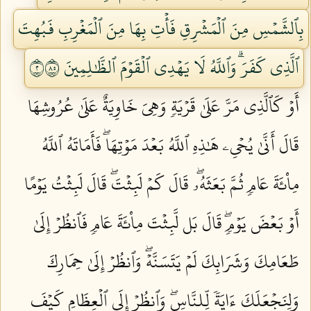
بِٱلشَّمۡسِ مِنَ ٱلۡمَشۡرِقِ فَأۡتِ بِهَا مِنَ ٱلۡمَغۡرِبِ فَبُهِتَ
ٱلَّذِي كَفَرَۗ وَٱللَّهُ لَا يَهۡدِي ٱلۡقَوۡمَ ٱلظَّٰلِمِينَ ٢٥٨
أَوۡ كَٱلَّذِي مَرَّ عَلَىٰ قَرۡيَةٖ وَهِيَ خَاوِيَةٌ عَلَىٰ عُرُوشِهَا
قَالَ أَنَّىٰ يُحۡيِۦ هَٰذِهِ ٱللَّهُ بَعۡدَ مَوۡتِهَاۖ فَأَمَاتَهُ ٱللَّهُ
مِاْئَةَ عَامٖ ثُمَّ بَعَثَهُۥۖ قَالَ كَمۡ لَبِثۡتَۖ قَالَ لَبِثۡتُ يَوۡمًا
أَوۡ بَعۡضَ يَوۡمٖۖ قَالَ بَل لَّبِثۡتَ مِاْئَةَ عَامٖ فَٱنظُرۡ إِلَىٰ
طَعَامِكَ وَشَرَابِكَ لَمۡ يَتَسَنَّهۡۖ وَٱنظُرۡ إِلَىٰ حِمَارِكَ
وَلِنَجۡعَلَكَ ءَايَةٗ لِّلنَّاسِۖ وَٱنظُرۡ إِلَى ٱلۡعِظَامِ كَيۡفَ