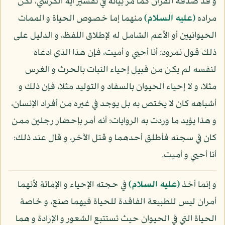
و قد صدقه القرآن كما مر بيانه في تفسير آية الكرسي، لكن
مراده
(عليه السلام)
منهما إما خصوص الحياة و الممات
الحيوانيين أو الأعم الشامل له لإطلاق اللفظ، و الدليل على
ذلك قول نمرود: أنا أحيي و أميت، فإن هذا الذي ادعاه
لنفسه لم يكن من قبيل إحياء النبات بالحرث و الغرس
مثلا، و لا إحياء الحيوان بالسفاد و التوليد مثلا، فإن ذلك و
أشباهه كان لا يختص به بل يوجد في غيره من أفراد الإنسان،
و هذا يؤيد ما وردت به الروايات: أنه أمر بإحضار رجلين ممن
كان في سجنه فأطلق أحدهما و قتل الآخر، و قال عند ذلك:
أنا أحيي و أميت.
و إنما أخذ
(عليه السلام)
في حجته الإحياء و الإماتة لأنهما
أمران ليس للطبيعة الفاقدة للحياة فيهما صنع، و خاصة
الحياة التي في الحيوان حيث تستتبع الشعور و الإرادة و هما