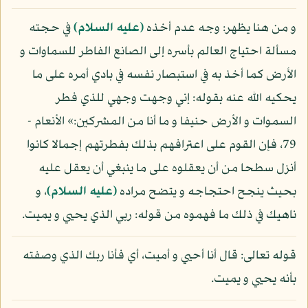
و من هنا يظهر: وجه عدم أخذه
(عليه السلام)
في حجته
مسألة احتياج العالم بأسره إلى الصانع الفاطر للسماوات و
الأرض كما أخذ به في استبصار نفسه في بادي أمره على ما
يحكيه الله عنه بقوله: إني وجهت وجهي للذي فطر
السموات و الأرض حنيفا و ما أنا من المشركين:» الأنعام -
79، فإن القوم على اعترافهم بذلك بفطرتهم إجمالا كانوا
أنزل سطحا من أن يعقلوه على ما ينبغي أن يعقل عليه
بحيث ينجح احتجاجه و يتضح مراده
(عليه السلام)
، و
ناهيك في ذلك ما فهموه من قوله: ربي الذي يحيي و يميت.
قوله تعالى: قال أنا أحيي و أميت، أي فأنا ربك الذي وصفته
بأنه يحيي و يميت.