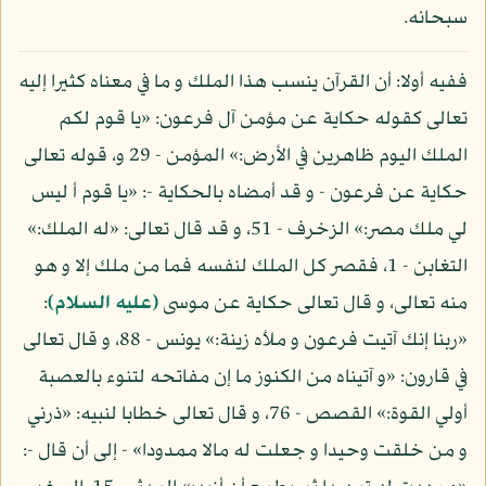
سبحانه.
ففيه أولا: أن القرآن ينسب هذا الملك و ما في معناه كثيرا إليه
تعالى كقوله حكاية عن مؤمن آل فرعون: «يا قوم لكم
الملك اليوم ظاهرين في الأرض:» المؤمن - 29 و، قوله تعالى
حكاية عن فرعون - و قد أمضاه بالحكاية -: «يا قوم أ ليس
لي ملك مصر:» الزخرف - 51، و قد قال تعالى: «له الملك:»
التغابن - 1، فقصر كل الملك لنفسه فما من ملك إلا و هو
منه تعالى، و قال تعالى حكاية عن موسى
(عليه السلام)
:
«ربنا إنك آتيت فرعون و ملأه زينة:» يونس - 88، و قال تعالى
في قارون: «و آتيناه من الكنوز ما إن مفاتحه لتنوء بالعصبة
أولي القوة:» القصص - 76، و قال تعالى خطابا لنبيه: «ذرني
و من خلقت وحيدا و جعلت له مالا ممدودا» - إلى أن قال -: