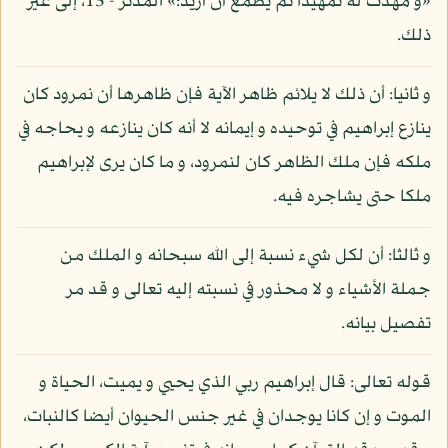
«و مهدت له تمهيدا ثم يطمع أن أزيد:» المدثر - 15، إلى غير
ذلك.
و ثانيا: أن ذلك لا يلائم ظاهر الآية فإن ظاهرها أن نمرود كان
ينازع إبراهيم في توحيده و إيمانه لا أنه كان ينازعه و يحاجه في
ملكه فإن ملك الظاهر كان لنمرود، و ما كان يرى لإبراهيم
ملكا حتى يشاجره فيه.
و ثالثا: أن لكل شيء نسبة إلى الله سبحانه و الملك من
جملة الأشياء و لا محذور في نسبته إليه تعالى و قد مر
تفصيل بيانه.
قوله تعالى: قال إبراهيم ربي الذي يحيي و يميت، الحياة و
الموت و إن كانا يوجدان في غير جنس الحيوان أيضا كالنبات،