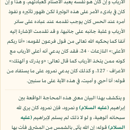
الأرباب و إن كان هو نفسه يعبد الأصنام كعبادتهم، و هذا و إن
كان في بادىء الأمر على هذه الوتيرة لكن ظهور تأثيره و نفوذ
أمره عند الحس كان يوجب تقدمه عند عباده على سائر
الأرباب و غلبة جانبه على جانبها، و قد تقدمت الإشارة إليه
آنفا كما يحكيه الله تعالى من قول فرعون لقومه: «أنا ربكم
الأعلى:» النازعات - 24، فقد كان يدعي أنه أعلى الأرباب مع
كونه ممن يتخذ الأرباب كما قال تعالى: «و يذرك و آلهتك:»
الأعراف - 127، و كذلك كان يدعي نمرود على ما يستفاد من
قوله: أنا أحيي و أميت، في هذه الآية على ما سنبين.
و ينكشف بهذا البيان معنى هذه المحاجة الواقعة بين
إبراهيم
(عليه السلام)
و نمرود، فإن نمرود كان يرى لله
سبحانه ألوهية، و لو لا ذلك لم يسلم لإبراهيم
(عليه
السلام)
قوله: إن الله يأتي بالشمس من المشرق فأت بها