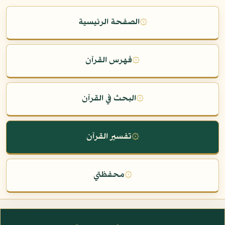
۞
الصفحة الرئيسية
۞
فهرس القرآن
۞
البحث في القرآن
۞
تفسير القرآن
۞
محفظتي