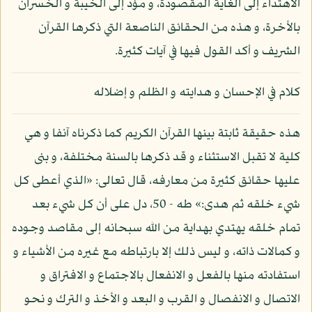
الاهتداء إلى الغاية المقصودة، و مؤد إلى الخيبة و الخسران
بالأخرة، و هذه من الحقائق الناصعة التي ذكرها القرآن
الشريف و أكد القول فيها في آيات كثيرة.
كلام في الإحسان و هدايته و الظلم و إضلاله
هذه حقيقة ثابتة بينها القرآن الكريم كما ذكرناه آنفا و هي
كلية لا تقبل الاستثناء و قد ذكرها بالسنة مختلفة، و بنى
عليها حقائق كثيرة من معارفه، قال تعالى: «الذي أعطى كل
شيء خلقه ثم هدى:» طه - 50، دل على أن كل شيء بعد
تمام خلقه يهتدي بهداية من الله سبحانه إلى مقاصد وجوده
و كمالات ذاته، و ليس ذلك إلا بارتباطه مع غيره من الأشياء و
استفادته منها بالفعل و الانفعال بالاجتماع و الافتراق و
الاتصال و الانفصال و القرب و البعد و الأخذ و الترك و نحو