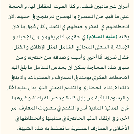
أمران غير ماديين قطعا، و كذا الموت المقابل لها، و الحجة
على ما فيها من السطوع و الوضوح لم تنجح في حقهم، لأن
انحطاطهم في الفكر و خبطهم في التعقل كان فوق ما كان
يظنه
(عليه السلام)
في حقهم، فلم يفهموا من الإحياء و
الإماتة إلا المعنى المجازي الشامل لمثل الإطلاق و القتل،
فقال نمرود: أنا أحيي و أميت و صدقه من حضره، و من
سياق هذه المحاجة يمكن أن يحدس المتأمل ما بلغ إليه
الانحطاط الفكري يومئذ في المعارف و المعنويات، و لا ينافي
ذلك الارتقاء الحضاري و التقدم المدني الذي يدل عليه الآثار
و الرسوم الباقية من بابل كلدة و مصر الفراعنة و غيرهما،
فإن المدنية المادية أمر و التقدم في معنويات المعارف أمر
آخر، و في ارتقاء الدنيا الحاضرة في مدنيتها و انحطاطها في
الأخلاق و المعارف المعنوية ما تسقط به هذه الشبهة.