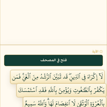
۞ الآية
فتح في المصحف
لَآ إِكۡرَاهَ فِي ٱلدِّينِۖ قَد تَّبَيَّنَ ٱلرُّشۡدُ مِنَ ٱلۡغَيِّۚ فَمَن
يَكۡفُرۡ بِٱلطَّٰغُوتِ وَيُؤۡمِنۢ بِٱللَّهِ فَقَدِ ٱسۡتَمۡسَكَ
بِٱلۡعُرۡوَةِ ٱلۡوُثۡقَىٰ لَا ٱنفِصَامَ لَهَاۗ وَٱللَّهُ سَمِيعٌ