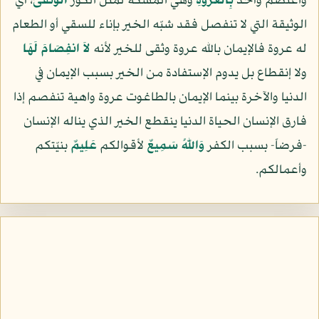
واعتصم وأخذ
بِالْعُرْوَةِ
وهي المسكة لمثل الكوز
الْوُثْقَىَ
، أي
الوثيقة التي لا تنفصل فقد شبّه الخير بإناء للسقي أو الطعام
له عروة فالإيمان بالله عروة وثقى للخير لأنه
لاَ انفِصَامَ لَهَا
ولا إنقطاع بل يدوم الإستفادة من الخير بسبب الإيمان في
الدنيا والآخرة بينما الإيمان بالطاغوت عروة واهية تنفصم إذا
فارق الإنسان الحياة الدنيا ينقطع الخير الذي يناله الإنسان
-فرضاً- بسبب الكفر
وَاللّهُ سَمِيعٌ
لأقوالكم
عَلِيمٌ
بنيّتكم
وأعمالكم.