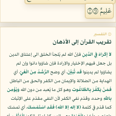
عَلِيمٌ ٢٥٦
۞ التفسير
تقريب القرآن إلى الأذهان
لاَ إِكْرَاهَ فِي الدِّينِ
فإنّ الله لم يُلجأ الخلق الى إعتناق الدين
بل جعل فيهم الإختيار والإرادة فإن شاؤوا دانوا وإن لم
يشاؤوا لم يدينوا
قَد تَّبَيَّنَ
، أي وضح
الرُّشْدُ مِنَ الْغَيِّ
، أي
الهداية من الضلالة والإيمان من الكفر والحق من الباطل
فَمَنْ يَكْفُرْ بِالطَّاغُوتِ
وهو كل ما يُعبد من دون الله
وَيُؤْمِن
بِاللّهِ
وحده، وقدّم نفي الكفر لأن النفي مقدّم على الإثبات
كما قدّم في كلمة
(لا إله إلا الله)
فَقَدِ اسْتَمْسَكَ
، أي تمسّك