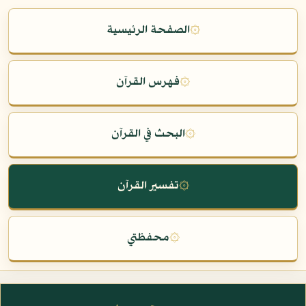
۞
الصفحة الرئيسية
۞
فهرس القرآن
۞
البحث في القرآن
۞
تفسير القرآن
۞
محفظتي