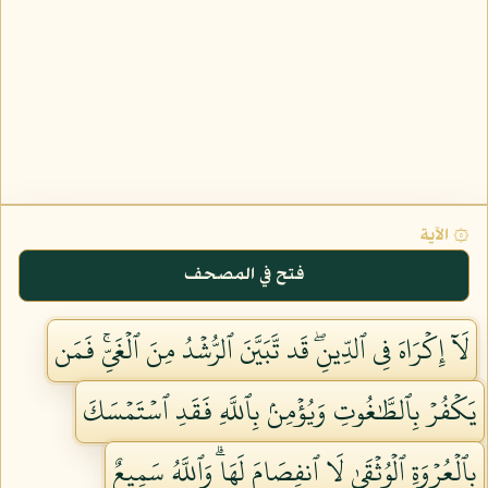
۞ الآية
فتح في المصحف
لَآ إِكۡرَاهَ فِي ٱلدِّينِۖ قَد تَّبَيَّنَ ٱلرُّشۡدُ مِنَ ٱلۡغَيِّۚ فَمَن
يَكۡفُرۡ بِٱلطَّٰغُوتِ وَيُؤۡمِنۢ بِٱللَّهِ فَقَدِ ٱسۡتَمۡسَكَ
بِٱلۡعُرۡوَةِ ٱلۡوُثۡقَىٰ لَا ٱنفِصَامَ لَهَاۗ وَٱللَّهُ سَمِيعٌ