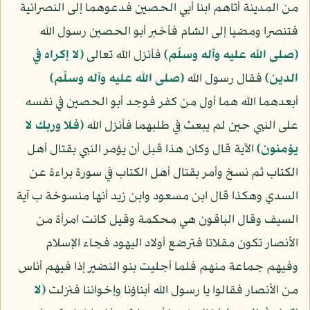
من المدينة أتاهم ابنا أبي الحصين فدعوهما إلى النصرانية
فتنصرا ومضيا إلى الشام فأخبر أبو الحصين رسول الله
(صلى الله عليه وآله وسلّم)
فأنزل الله تعالى
﴿لا إكراه في
الدين﴾
فقال رسول الله
(صلى الله عليه وآله وسلّم)
أبعدهما الله هما أول من كفر فوجد أبو الحصين في نفسه
على النبي حين لم يبعث في طلبهما فأنزل الله
﴿فلا وربك لا
يؤمنون﴾
الآية قال وكان هذا قبل أن يؤمر النبي بقتال أهل
الكتاب ثم نسخ وأمر بقتال أهل الكتاب في سورة براءة عن
السدي وهكذا قال ابن مسعود وابن زيد أنها منسوخة ب آية
السيف وقال الباقون هي محكمة وقيل كانت امرأة من
الأنصار تكون مقلاتا فترضع أولاد اليهود فجاء الإسلام
وفيهم جماعة منهم فلما أجليت بنو النضير إذا فيهم أناس
من الأنصار فقالوا يا رسول الله أبناؤنا وإخواننا فنزلت
﴿لا