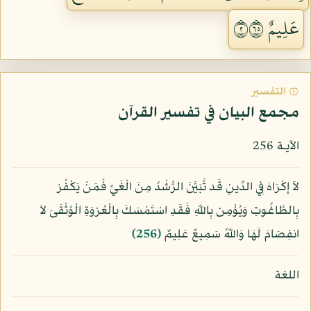
عَلِيمٌ ٢٥٦
۞ التفسير
مجمع البيان في تفسير القرآن
الآيـة 256
لاَ إِكْرَاهَ فِي الدِّينِ قَد تَّبَيَّنَ الرُّشْدُ مِنَ الْغَيِّ فَمَنْ يَكْفُرْ
بِالطَّاغُوتِ وَيُؤْمِن بِاللّهِ فَقَدِ اسْتَمْسَكَ بِالْعُرْوَةِ الْوُثْقَىَ لاَ
انفِصَامَ لَهَا وَاللّهُ سَمِيعٌ عَلِيمٌ
﴿256﴾
اللغة