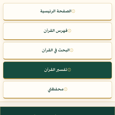
۞
الصفحة الرئيسية
۞
فهرس القرآن
۞
البحث في القرآن
۞
تفسير القرآن
۞
محفظتي