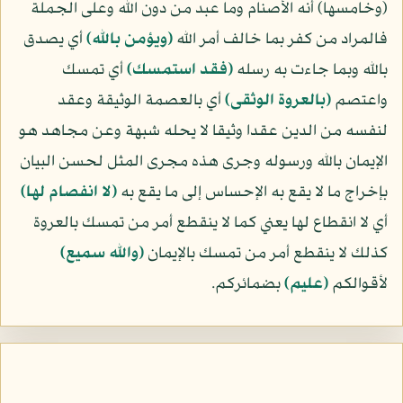
(وخامسها) أنه الأصنام وما عبد من دون الله وعلى الجملة
فالمراد من كفر بما خالف أمر الله
﴿ويؤمن بالله﴾
أي يصدق
بالله وبما جاءت به رسله
﴿فقد استمسك﴾
أي تمسك
واعتصم
﴿بالعروة الوثقى﴾
أي بالعصمة الوثيقة وعقد
لنفسه من الدين عقدا وثيقا لا يحله شبهة وعن مجاهد هو
الإيمان بالله ورسوله وجرى هذه مجرى المثل لحسن البيان
بإخراج ما لا يقع به الإحساس إلى ما يقع به
﴿لا انفصام لها﴾
أي لا انقطاع لها يعني كما لا ينقطع أمر من تمسك بالعروة
كذلك لا ينقطع أمر من تمسك بالإيمان
﴿والله سميع﴾
لأقوالكم
﴿عليم﴾
بضمائركم.