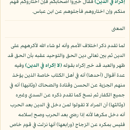
إكراه في الدين﴾
فقال خيروا أصحابكم فإن اختاروكم فهم
منكم وإن اختاروهم فأجلوهم عن ابن عباس.
المعنى
لما تقدم ذكر اختلاف الأمم وأنه لو شاء الله لأكرههم على
الدين ثم بين تعالى دين الحق والتوحيد عقبه بأن الحق قد
ظهر والعبد قد خير إكراه بقوله
﴿لا إكراه في الدين﴾
وفيه
عدة أقوال (أحدها) أنه في أهل الكتاب خاصة الذين يؤخذ
منهم الجزية عن الحسن وقتادة والضحاك (وثانيها) أنه في
جميع الكفار ثم نسخ كما تقدم ذكره عن السدي وغيره
(وثالثها) أن المراد لا تقولوا لمن دخل في الدين بعد الحرب
أنه دخل مكرها لأنه إذا رضي بعد الحرب وصح إسلامه
فليس بمكره عن الزجاج (ورابعها) أنها نزلت في قوم خاص