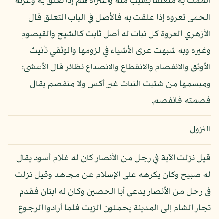
ألممت به متعلقا بسبب منه واعتراه هم إذا تعلق به وعرته
الحمى تعروه إذا علقت به فالأصل في الباب التعلق قال
الأزهري العروة كل نبات له أصل ثابت كالشيح والقيصوم
وغيره وبه شبهت عرى الأشياء في لزومها والوثقي تأنيث
الأوثق والانفصام والانقطاع والانصداع نظائر قال الأعشى:
ومبسمها من شتيت النبات غير أكس ولا منفصم يقال
فصمته فانفصم.
النزول
قيل نزلت الآية في رجل من الأنصار كان له غلام أسود يقال
له صبيح وكان يكرهه على الإسلام عن مجاهد وقيل نزلت
في رجل من الأنصار يدعى أبا الحصين وكان له ابنان فقدم
تجار الشام إلى المدينة يحملون الزيت فلما أرادوا الرجوع