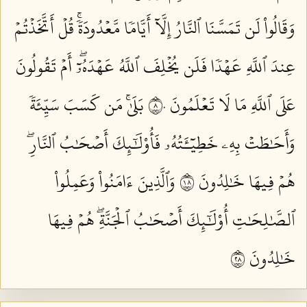
وَقَالُواْ لَن تَمَسَّنَا ٱلنَّارُ إِلَّآ أَيَّامٗا مَّعۡدُودَةٗۚ قُلۡ أَتَّخَذۡتُمۡ
عِندَ ٱللَّهِ عَهۡدٗا فَلَن يُخۡلِفَ ٱللَّهُ عَهۡدَهُۥٓۖ أَمۡ تَقُولُونَ
عَلَى ٱللَّهِ مَا لَا تَعۡلَمُونَ ٨٠
بَلَىٰۚ مَن كَسَبَ سَيِّئَةٗ
وَأَحَٰطَتۡ بِهِۦ خَطِيٓـَٔتُهُۥ فَأُوْلَٰٓئِكَ أَصۡحَٰبُ ٱلنَّارِۖ
هُمۡ فِيهَا خَٰلِدُونَ ٨١
وَٱلَّذِينَ ءَامَنُواْ وَعَمِلُواْ
ٱلصَّٰلِحَٰتِ أُوْلَٰٓئِكَ أَصۡحَٰبُ ٱلۡجَنَّةِۖ هُمۡ فِيهَا
خَٰلِدُونَ ٨٢