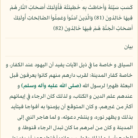
كَسَبَ سَيِّئَةً وَأَحَاطَتْ بِهِ خَطِيئَتُهُ فَأُوْلَئِكَ أَصْحَابُ النَّارِ هُمْ
فِيهَا خَالِدُونَ (81) وَالَّذِينَ آمَنُواْ وَعَمِلُواْ الصَّالِحَاتِ أُولَئِكَ
أَصْحَابُ الْجَنَّةِ هُمْ فِيهَا خَالِدُونَ (82)
بيان
السياق و خاصة ما في ذيل الآيات يفيد أن اليهود عند الكفار، و
خاصة كفار المدينة: لقرب دارهم منهم كانوا يعرفون قبل
البعثة ظهيرا لرسول الله
(صلى الله عليه وآله وسلم)
و
عندهم علم الدين و الكتاب، و لذلك كان الرجاء في إيمانهم
أكثر من غيرهم، و كان المتوقع أن يؤمنوا به أفواجا فيتأيد
بذلك و يظهر نوره، و ينتشر دعوته، و لما هاجر النبي إلى
المدينة و كان من أمرهم ما كان تبدل الرجاء قنوطا، و