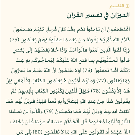
۞ التفسير
الميزان في تفسير القرآن
أَفَتَطْمَعُونَ أَن يُؤْمِنُواْ لَكُمْ وَقَدْ كَانَ فَرِيقٌ مِّنْهُمْ يَسْمَعُونَ
كَلاَمَ اللّهِ ثُمَّ يُحَرِّفُونَهُ مِن بَعْدِ مَا عَقَلُوهُ وَهُمْ يَعْلَمُونَ (75)
وَإِذَا لَقُواْ الَّذِينَ آمَنُواْ قَالُواْ آمَنَّا وَإِذَا خَلاَ بَعْضُهُمْ إِلَىَ بَعْضٍ
قَالُواْ أَتُحَدِّثُونَهُم بِمَا فَتَحَ اللّهُ عَلَيْكُمْ لِيُحَآجُّوكُم بِهِ عِندَ
رَبِّكُمْ أَفَلاَ تَعْقِلُونَ (76) أَوَلاَ يَعْلَمُونَ أَنَّ اللّهَ يَعْلَمُ مَا يُسِرُّونَ
وَمَا يُعْلِنُونَ (77) وَمِنْهُمْ أُمِّيُّونَ لاَ يَعْلَمُونَ الْكِتَابَ إِلاَّ أَمَانِيَّ وَإِنْ
هُمْ إِلاَّ يَظُنُّونَ (78) فَوَيْلٌ لِّلَّذِينَ يَكْتُبُونَ الْكِتَابَ بِأَيْدِيهِمْ ثُمَّ
يَقُولُونَ هَذَا مِنْ عِندِ اللّهِ لِيَشْتَرُواْ بِهِ ثَمَناً قَلِيلاً فَوَيْلٌ لَّهُم مِّمَّا
كَتَبَتْ أَيْدِيهِمْ وَوَيْلٌ لَّهُمْ مِّمَّا يَكْسِبُونَ (79) وَقَالُواْ لَن تَمَسَّنَا
النَّارُ إِلاَّ أَيَّاماً مَّعْدُودَةً قُلْ أَتَّخَذْتُمْ عِندَ اللّهِ عَهْدًا فَلَن يُخْلِفَ
اللّهُ عَهْدَهُ أَمْ تَقُولُونَ عَلَى اللّهِ مَا لاَ تَعْلَمُونَ (80) بَلَى مَن