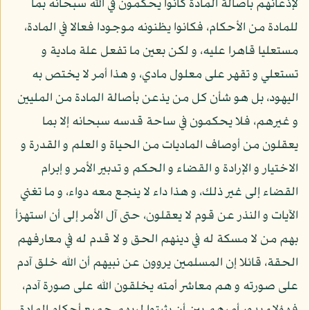
لإذعانهم بأصالة المادة كانوا يحكمون في الله سبحانه بما
للمادة من الأحكام، فكانوا يظنونه موجودا فعالا في المادة،
مستعليا قاهرا عليه، و لكن بعين ما تفعل علة مادية و
تستعلي و تقهر على معلول مادي، و هذا أمر لا يختص به
اليهود، بل هو شأن كل من يذعن بأصالة المادة من المليين
و غيرهم، فلا يحكمون في ساحة قدسه سبحانه إلا بما
يعقلون من أوصاف الماديات من الحياة و العلم و القدرة و
الاختيار و الإرادة و القضاء و الحكم و تدبير الأمر و إبرام
القضاء إلى غير ذلك، و هذا داء لا ينجع معه دواء، و ما تغني
الآيات و النذر عن قوم لا يعقلون، حتى آل الأمر إلى أن استهزأ
بهم من لا مسكة له في دينهم الحق و لا قدم له في معارفهم
الحقة، قائلا إن المسلمين يروون عن نبيهم أن الله خلق آدم
على صورته و هم معاشر أمته يخلقون الله على صورة آدم،