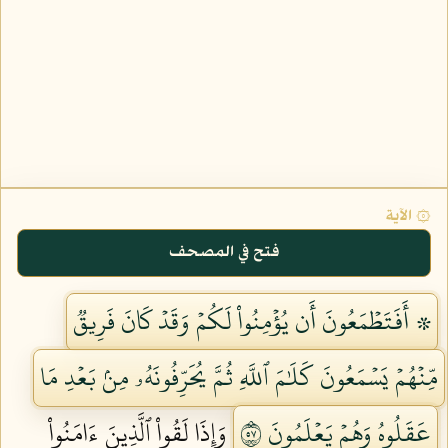
۞ الآية
فتح في المصحف
۞ أَفَتَطۡمَعُونَ أَن يُؤۡمِنُواْ لَكُمۡ وَقَدۡ كَانَ فَرِيقٞ
مِّنۡهُمۡ يَسۡمَعُونَ كَلَٰمَ ٱللَّهِ ثُمَّ يُحَرِّفُونَهُۥ مِنۢ بَعۡدِ مَا
عَقَلُوهُ وَهُمۡ يَعۡلَمُونَ ٧٥
وَإِذَا لَقُواْ ٱلَّذِينَ ءَامَنُواْ