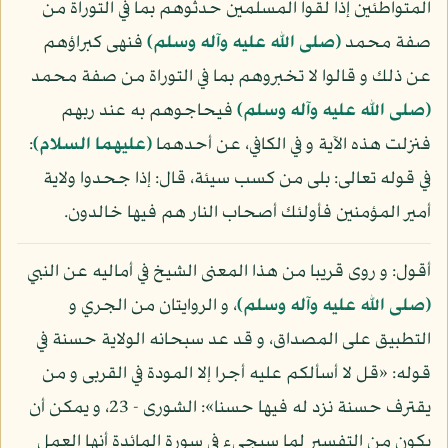
المتواطئين إذا لقوا المسلمين حدثوهم بما في التوراة من
صفة محمد
(صلى الله عليه وآله وسلم)
فنهى كبراؤهم
عن ذلك و قالوا لا تخبروهم بما في التوراة من صفة محمد
(صلى الله عليه وآله وسلم)
فيحاجوهم به عند ربهم
فنزلت هذه الآية و في الكافي، عن أحدهما
(عليهما السلام)
:
في قوله تعالى: بلى من كسب سيئة، قال: إذا جحدوا ولاية
أمير المؤمنين فأولئك أصحاب النار هم فيها خالدون.
أقول: و روى قريبا من هذا المعنى الشيخ في أماليه عن النبي
(صلى الله عليه وآله وسلم)
، و الروايتان من الجري و
التطبيق على المصداق، و قد عد سبحانه الولاية حسنة في
قوله: «قل لا أسألكم عليه أجرا إلا المودة في القربى و من
يقترف حسنة نزد له فيها حسنا»: الشورى - 23، و يمكن أن
يكون من التفسير لما سيجيء في سورة المائدة أنها العمل