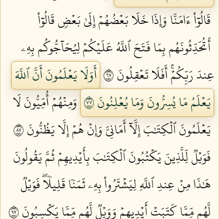
قَالُوٓاْ ءَامَنَّا وَإِذَا خَلَا بَعۡضُهُمۡ إِلَىٰ بَعۡضٖ قَالُوٓاْ
أَتُحَدِّثُونَهُم بِمَا فَتَحَ ٱللَّهُ عَلَيۡكُمۡ لِيُحَآجُّوكُم بِهِۦ
عِندَ رَبِّكُمۡۚ أَفَلَا تَعۡقِلُونَ ٧٦
أَوَلَا يَعۡلَمُونَ أَنَّ ٱللَّهَ
يَعۡلَمُ مَا يُسِرُّونَ وَمَا يُعۡلِنُونَ ٧٧
وَمِنۡهُمۡ أُمِّيُّونَ لَا
يَعۡلَمُونَ ٱلۡكِتَٰبَ إِلَّآ أَمَانِيَّ وَإِنۡ هُمۡ إِلَّا يَظُنُّونَ ٧٨
فَوَيۡلٞ لِّلَّذِينَ يَكۡتُبُونَ ٱلۡكِتَٰبَ بِأَيۡدِيهِمۡ ثُمَّ يَقُولُونَ
هَٰذَا مِنۡ عِندِ ٱللَّهِ لِيَشۡتَرُواْ بِهِۦ ثَمَنٗا قَلِيلٗاۖ فَوَيۡلٞ
لَّهُم مِّمَّا كَتَبَتۡ أَيۡدِيهِمۡ وَوَيۡلٞ لَّهُم مِّمَّا يَكۡسِبُونَ ٧٩