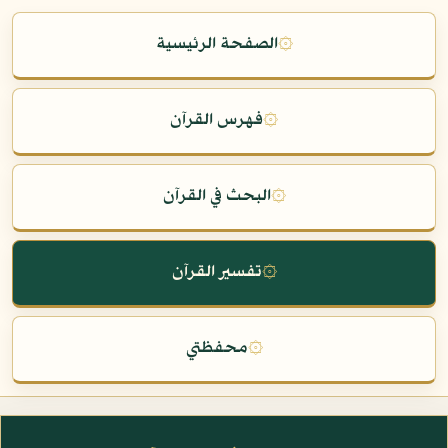
۞
الصفحة الرئيسية
۞
فهرس القرآن
۞
البحث في القرآن
۞
تفسير القرآن
۞
محفظتي