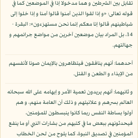
تقابل بين الشرطين و هما مدخولا إذا في الموضعين كما في
قوله تعالى: «و إذا لقوا الذين آمنوا قالوا آمنا و إذا خلوا إلى
شياطينهم قالوا إنا معكم إنما نحن مستهزءون»: البقرة -
14، بل المراد بيان موضعين آخرين من مواضع جرائمهم و
جهالتهم.
أحدهما: أنهم ينافقون فيتظاهرون بالإيمان صونا لأنفسهم
من الإيذاء و الطعن و القتل.
و ثانيهما: أنهم يريدون تعمية الأمر و إبهامه على الله سبحانه
العالم بسرهم و علانيتهم و ذلك أن العامة منهم، و هم
أولوا بساطة النفس ربما كانوا ينبسطون للمؤمنين،
فيحدثونهم ببعض ما في كتبهم من بشارات النبي أو ما ينفع
المؤمنين في تصديق النبوة، كما يلوح من لحن الخطاب