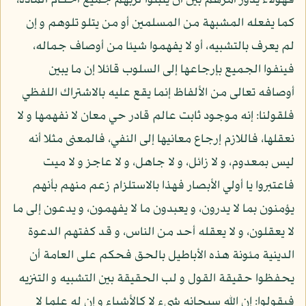
فهؤلاء يدور أمرهم بين أن يثبتوا لربهم جميع أحكام المادة،
كما يفعله المشبهة من المسلمين أو من يتلو تلوهم و إن
لم يعرف بالتشبيه، أو لا يفهموا شيئا من أوصاف جماله،
فينفوا الجميع بإرجاعها إلى السلوب قائلا إن ما يبين
أوصافه تعالى من الألفاظ إنما يقع عليه بالاشتراك اللفظي
فلقولنا: إنه موجود ثابت عالم قادر حي معان لا نفهمها و لا
نعقلها، فاللازم إرجاع معانيها إلى النفي، فالمعنى مثلا أنه
ليس بمعدوم، و لا زائل، و لا جاهل، و لا عاجز و لا ميت
فاعتبروا يا أولي الأبصار فهذا بالاستلزام زعم منهم بأنهم
يؤمنون بما لا يدرون، و يعبدون ما لا يفهمون، و يدعون إلى ما
لا يعقلون، و لا يعقله أحد من الناس، و قد كفتهم الدعوة
الدينية مئونة هذه الأباطيل بالحق فحكم على العامة أن
يحفظوا حقيقة القول و لب الحقيقة بين التشبيه و التنزيه
فيقولوا: إن الله سبحانه شيء لا كالأشياء و إن له علما لا