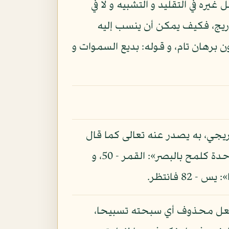
ه في التقليد و التشبيه و لا في
تدريج، فكيف يمكن أن ينسب إليه
ن برهان تام، و قوله: بديع السموات و
ريجي، به يصدر عنه تعالى كما قال
تعالى: «إنما أمره إذا أراد شيئا أن يقول له كن فيكون»: يس - 82، و قال تعالى: «و ما أمرنا إلا واحدة كلمح بالبصر»: القمر - 50، و
8 فانتظر.
لفعل محذوف أي سبحته تسبيحا،