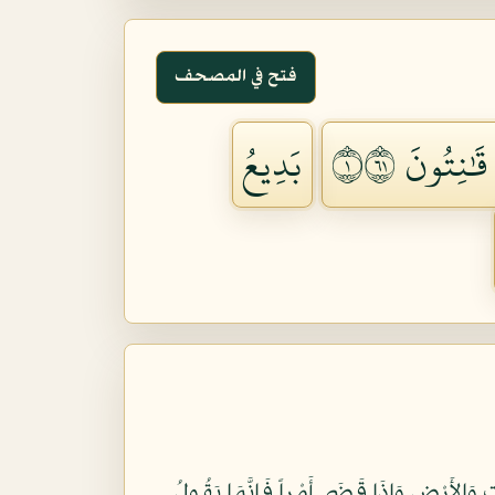
فتح في المصحف
َٰنِتُونَ ١١٦
بَدِيعُ
مَا فِي السَّمَاوَاتِ وَالأَرْضِ كُلٌّ لَّهُ قَانِتُونَ (116) بَدِيعُ السَّمَاوَاتِ وَالأَرْضِ وَإِذَا قَضَى أَمْراً فَإِنَّمَا يَقُولُ