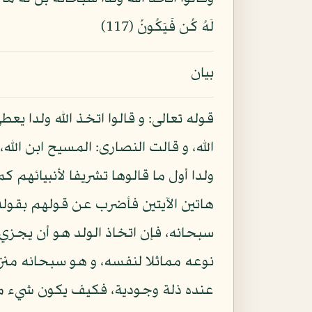
لَهُ كُن فَيَكُونُ (117)
بيان
قوله تعالى: و قالوا اتخذ الله ولدا يعط
الله، و قالت النصارى: المسيح ابن الله
ولدا أول ما قالوها تشريفا لأنبيائهم ك
هاتين الآيتين فأضرب عن قولهم بقوله:
سبحانه، فإن اتخاذ الولد هو أن يجز
نوعه مماثلا لنفسه، و هو سبحانه منز
عنده ذلة وجودية، فكيف يكون شيء من ا