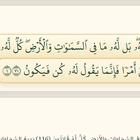
هُۥۖ بَل لَّهُۥ مَا فِي ٱلسَّمَٰوَٰتِ وَٱلۡأَرۡضِۖ كُلّٞ لَّهُۥ ق
 أَمۡرٗا فَإِنَّمَا يَقُولُ لَهُۥ كُن فَيَكُونُ ١١٧
وَقَالُواْ اتَّخَذَ اللّهُ وَلَدًا سُبْحَانَهُ بَل لَّهُ 