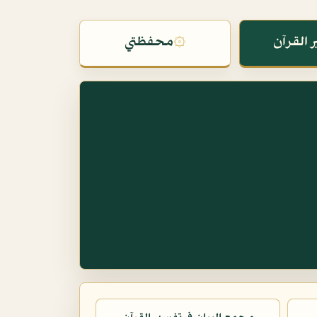
 القرآن
۞
محفظتي