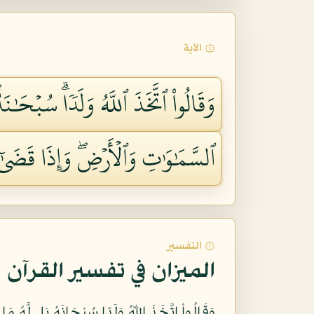
۞ الآية
وَقَالُواْ ٱتَّخَذَ ٱللَّهُ وَلَدٗاۗ سُبۡحَٰنَ
ٱلسَّمَٰوَٰتِ وَٱلۡأَرۡضِۖ وَإِذَا قَضَىٰٓ
۞ التفسير
الميزان في تفسير القرآن