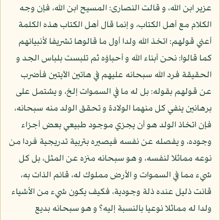
عزير ابن الله، و قالت النصارى: المسيح ابن الله، فإن وجه
الكلام مع أهل الكتاب، و إنما قال أهل الكتاب هذه الكلمة
أعني قولهم: اتخذ الله ولدا أول ما قالوها تشريفا لأنبيائهم
كما قالوا: نحن أبناء الله و أحباؤه ثم تلبست بلباس الجد و
الحقيقة فرد الله سبحانه عليهم في هاتين الآيتين فأضرب
عن قولهم بقوله: بل له ما في السموات إلخ، و يشتمل على
برهانين ينفي كل منهما الولادة و تحقق الولد منه سبحانه،
فإن اتخاذ الولد هو أن يجزي موجود طبيعي بعض أجزاء
وجوده، و يفصله عن نفسه فيصيره بتربية تدريجية فردا من
نوعه مماثلا لنفسه، و هو سبحانه منزه عن المثل، بل كل
شيء مما في السموات و الأرض مملوك له، قائم الذات به،
قانت ذليل عنده ذلة وجودية، فكيف يكون شيء من الأشياء
ولدا له مماثلا نوعيا بالنسبة إليه؟ و هو سبحانه بديع