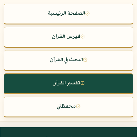
۞
الصفحة الرئيسية
۞
فهرس القرآن
۞
البحث في القرآن
۞
تفسير القرآن
۞
محفظتي