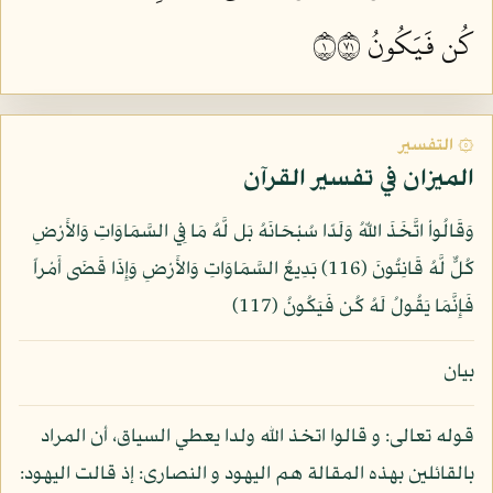
كُن فَيَكُونُ ١١٧
۞ التفسير
الميزان في تفسير القرآن
وَقَالُواْ اتَّخَذَ اللّهُ وَلَدًا سُبْحَانَهُ بَل لَّهُ مَا فِي السَّمَاوَاتِ وَالأَرْضِ
كُلٌّ لَّهُ قَانِتُونَ (116) بَدِيعُ السَّمَاوَاتِ وَالأَرْضِ وَإِذَا قَضَى أَمْراً
فَإِنَّمَا يَقُولُ لَهُ كُن فَيَكُونُ (117)
بيان
قوله تعالى: و قالوا اتخذ الله ولدا يعطي السياق، أن المراد
بالقائلين بهذه المقالة هم اليهود و النصارى: إذ قالت اليهود: