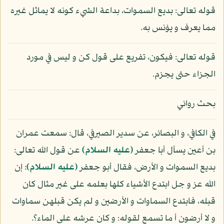
قوله تعالى: بديع السموات، بداعة الشيء كونه لا يماثل غيره
مما يعرف و يؤنس به.
قوله تعالى: فيكون، تفريع على قول كن و ليس في مورد
الجزاء حتى يجزم.
بحث روائي
في الكافي، و البصائر، عن سدير الصيرفي، قال: سمعت عمران
بن أعين يسأل أبا جعفر
(عليه السلام)
عن قول الله تعالى:
بديع السموات و الأرض، فقال أبو جعفر
(عليه السلام)
: إن
الله عز و جل ابتدع الأشياء كلها بعلمه على غير مثال كان
قبله، فابتدع السماوات و الأرضين و لم يكن قبلهن سماوات
و لا أرضون أ ما تسمع لقوله: و كان عرشه على الماء؟.