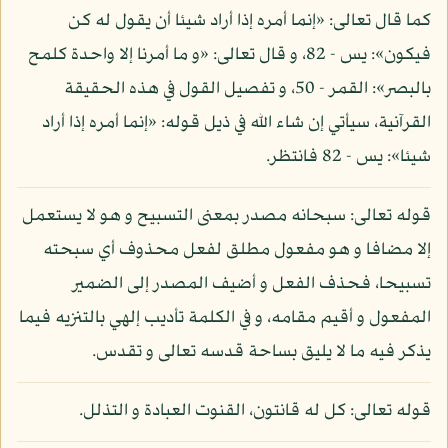
كما قال تعالى: «إنما أمره إذا أراد شيئا أن يقول له كن
فيكون»: يس - 82، و قال تعالى: «و ما أمرنا إلا واحدة كلمح
بالبصر»: القمر - 50، و تفصيل القول في هذه الحقيقة
القرآنية، سيأتي إن شاء الله في ذيل قوله: «إنما أمره إذا أراد
شيئا»: يس - 82 فانتظر.
قوله تعالى: سبحانه مصدر بمعنى التسبيح و هو لا يستعمل
إلا مضافا و هو مفعول مطلق لفعل محذوف أي سبحته
تسبيحا، فحذف الفعل و أضيف المصدر إلى الضمير
المفعول و أقيم مقامه، و في الكلمة تأديب إلهي بالتنزيه فيما
يذكر فيه ما لا يليق بساحة قدسه تعالى و تقدس.
قوله تعالى: كل له قانتون، القنوت العبادة و التذلل.