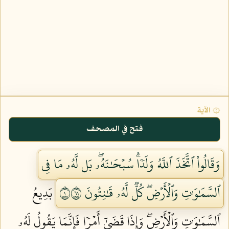
۞ الآية
فتح في المصحف
وَقَالُواْ ٱتَّخَذَ ٱللَّهُ وَلَدٗاۗ سُبۡحَٰنَهُۥۖ بَل لَّهُۥ مَا فِي
ٱلسَّمَٰوَٰتِ وَٱلۡأَرۡضِۖ كُلّٞ لَّهُۥ قَٰنِتُونَ ١١٦
بَدِيعُ
ٱلسَّمَٰوَٰتِ وَٱلۡأَرۡضِۖ وَإِذَا قَضَىٰٓ أَمۡرٗا فَإِنَّمَا يَقُولُ لَهُۥ