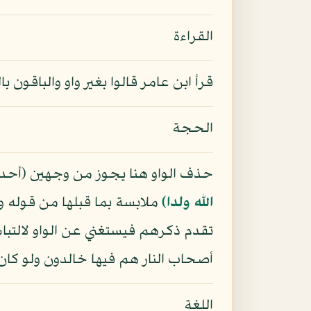
القراءة
قرأ ابن عامر قالوا بغير واو والباقون بال
الحجة
حذف الواو هنا يجوز من وجهين (أحدهم
الله ولدا﴾
ملابسة بما قبلها من قوله وم
تقدم ذكرهم فيستغني عن الواو لالتباس 
أصحاب النار هم فيها خالدون ولو كان
اللغة