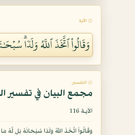
۞ الآية
وَقَالُواْ ٱتَّخَذَ ٱللَّهُ وَلَدٗاۗ سُبۡحَٰ
۞ التفسير
مجمع البيان في تفسير ال
الآيـة 116
وَقَالُواْ اتَّخَذَ اللّهُ وَلَدًا سُبْحَانَهُ بَل لَّهُ م