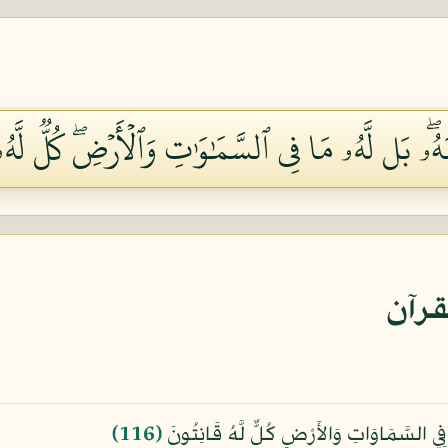
نَهُۥۖ بَل لَّهُۥ مَا فِي ٱلسَّمَٰوَٰتِ وَٱلۡأَرۡضِۖ كُلّٞ لَّهُۥ 
قرآن
َا فِي السَّمَاوَاتِ وَالأَرْضِ كُلٌّ لَّهُ قَانِتُونَ
﴿116﴾