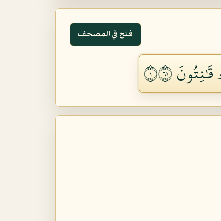
فتح في المصحف
قَٰنِتُونَ ١١٦