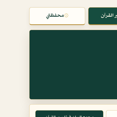
 القرآن
۞
محفظتي