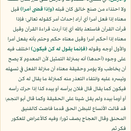
ولا احتذاء من صنع خالق كان قبله
﴿وإذا قضى أمرا﴾
قيل
معناه إذا فعل أمرا أي أراد إحداث أمر كقوله تعالى: فإذا
قرأت القرآن فاستعذ بالله أي إذا أردت قراءة القرآن وقيل
معناه إذا أحكم أمرا وقيل معناه حكم وحتم بأنه يفعل أمرا
والأول أوجه وقوله
﴿فإنما يقول له كن فيكون﴾
اختلف فيه
على وجوه (أحدها) أنه بمنزلة التمثيل لأن المعدوم لا يصح
أن يخاطب ولا يؤمر وحقيقة معناه أن منزلة الفعل في تسهله
وتيسره عليه وانتفاء التعذر منه كمنزلة ما يقال له كن
فيكون كما يقال قال فلان برأسه أو بيده كذا إذا حرك رأسه
أو أومأ بيده ولم يقل شيئا على الحقيقة وكما قال أبو النجم:
قد قالت الأنساع للبطن الحق قدما فاضت كالفنيق
المحنق وقال العجاج يصف ثورا: وفيه كالأعراض للعكور
فكر ثم