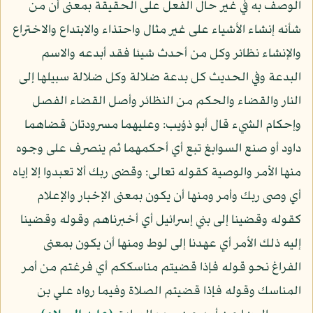
الوصف به في غير حال الفعل على الحقيقة بمعنى أن من
شأنه إنشاء الأشياء على غير مثال واحتذاء والابتداع والاختراع
والإنشاء نظائر وكل من أحدث شيئا فقد أبدعه والاسم
البدعة وفي الحديث كل بدعة ضلالة وكل ضلالة سبيلها إلى
النار والقضاء والحكم من النظائر وأصل القضاء الفصل
وإحكام الشيء قال أبو ذؤيب: وعليهما مسرودتان قضاهما
داود أو صنع السوابغ تبع أي أحكمهما ثم ينصرف على وجوه
منها الأمر والوصية كقوله تعالى: وقضى ربك ألا تعبدوا إلا إياه
أي وصى ربك وأمر ومنها أن يكون بمعنى الإخبار والإعلام
كقوله وقضينا إلى بني إسرائيل أي أخبرناهم وقوله وقضينا
إليه ذلك الأمر أي عهدنا إلى لوط ومنها أن يكون بمعنى
الفراغ نحو قوله فإذا قضيتم مناسككم أي فرغتم من أمر
المناسك وقوله فإذا قضيتم الصلاة وفيما رواه علي بن