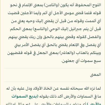
اللوح المحفوظ أنه يكون (والثامن) بمعنى الإتمام في نحو
قوله فلما قضى موسى الأجل أي أتم وأيما الأجلين قضيت
أي أتممت وقوله من قبل أن يقضي إليك وحيه يعني من
قبل أن يتم جبرائيل إليك الوحي (والتاسع) بمعنى الحكم
والفصل كقوله وقضي بينهم بالحق وإن ربك يقضي بينهم
أي يفصل وفي الإنعام يقضي بالحق أي يفصل الأمر بيني
وبينكم بالعذاب (والعاشر) بمعنى الجعل في قوله فقضيهن
سبع سموات أي جعلهن.
المعنى
لما نزه الله سبحانه نفسه عن اتخاذ الأولاد ودل عليه بأن له
ما في السماوات والأرض أكد ذلك بقوله
﴿بديع السموات
والأرض﴾
أي منشىء السماوات والأرض على غير مثال امتثله