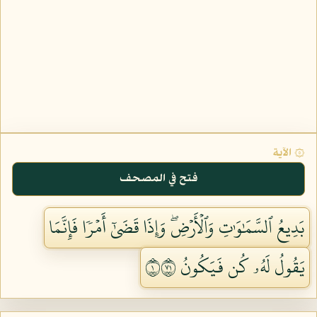
۞ الآية
فتح في المصحف
بَدِيعُ ٱلسَّمَٰوَٰتِ وَٱلۡأَرۡضِۖ وَإِذَا قَضَىٰٓ أَمۡرٗا فَإِنَّمَا
يَقُولُ لَهُۥ كُن فَيَكُونُ ١١٧