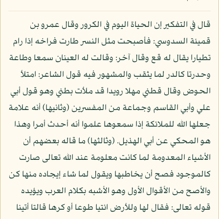
قال في التفكير إن الحياة اليوم في الكرور وقال عمرو بن
قميئة السدوسي: فأصبحت مثل النسر طارت فراخه إذا رام
تطيارا يقال له قع وقال آخر: وقالت له العينان سمعا وطاعة
وحدرتا كالدر لما يثقب والمشهور فيه قول الشاعر: امتلأ
الحوض وقال قطني مهلا رويدا قد ملأت بطني وهو قول أبي
علي وأبي القاسم وجماعة من المفسرين (وثانيها) أنه علامة
جعلها الله للملائكة إذا سمعوها علموا أنه أحدث أمرا وهذا
هو المحكي عن أبي الهذيل. (وثالثها) ما قاله بعضهم أن
الأشياء المعدومة لما كانت معلومة عند الله تعالى صارت
كالموجود فصح أن يخاطبها ويقول لما شاء إيجاده منها كن
والأصح من الأقوال الأول وهو الأشبه بكلام العرب ويؤيده
قوله تعالى: فقال لها وللأرض ائتيا طوعا أو كرها قالتا أتينا