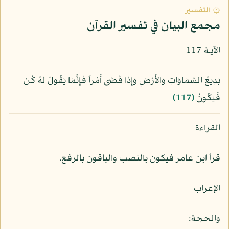
۞ التفسير
مجمع البيان في تفسير القرآن
الآيـة 117
بَدِيعُ السَّمَاوَاتِ وَالأَرْضِ وَإِذَا قَضَى أَمْراً فَإِنَّمَا يَقُولُ لَهُ كُن
فَيَكُونُ
﴿117﴾
القراءة
قرأ ابن عامر فيكون بالنصب والباقون بالرفع.
الإعراب
والحجة: