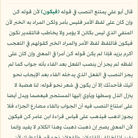
قال أبو علي يمتنع النصب في قوله
﴿فيكون﴾
لأن قوله كن
وإن كان على لفظ الأمر فليس بأمر ولكن المراد به الخبر لأن
المنفي الذي ليس بكائن لا يؤمر ولا يخاطب فالتقدير نكون
فيكون فاللفظ لفظ الأمر والمراد الخبر كقولهم في التعجب
أكرم بزيد فإذا لم يكن قوله كن أمرا في المعنى وإن كان على
لفظه لم يجز أن ينصب الفعل بعد الفاء بأنه جواب كما لم
يجز النصب في الفعل الذي يدخله الفاء بعد الإيجاب نحو
آتيك فأحدثك إلا أن يكون في شعر نحو قوله: لنا هضبة لا
ينزل الذل وسطها ويأوي إليها المستجير فيعصما ويدل أيضا
على امتناع النصب فيه أن الجواب بالفاء مضارع الجزاء فلا
يجوز اذهب فيذهب على قياس قراءة ابن عامر كن فيكون
لأن المعنى يصير إن ذهبت ذهبت وهذا الكلام لا يفيد وإنما
يفيد إذا اختلف الفاعلان والفعلان نحو قم فأعطيك لأن