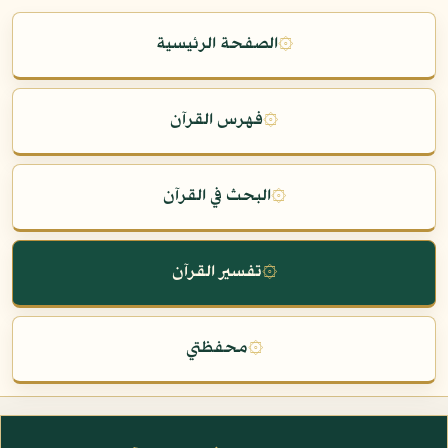
۞
الصفحة الرئيسية
۞
فهرس القرآن
۞
البحث في القرآن
۞
تفسير القرآن
۞
محفظتي