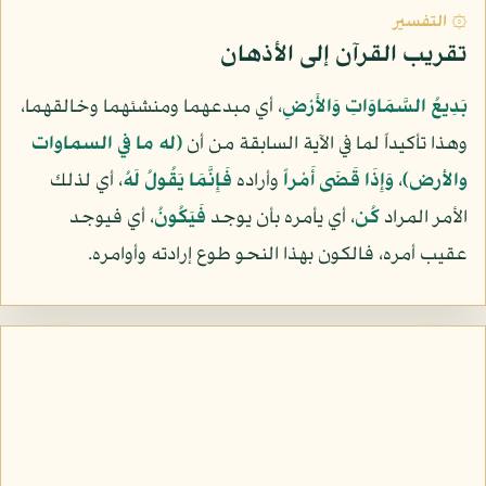
۞ التفسير
تقريب القرآن إلى الأذهان
بَدِيعُ السَّمَاوَاتِ وَالأَرْضِ
، أي مبدعهما ومنشئهما وخالقهما،
وهذا تأكيداً لما في الآية السابقة من أن
(له ما في السماوات
والأرض)
،
وَإِذَا قَضَى أَمْراً
وأراده
فَإِنَّمَا يَقُولُ لَهُ
، أي لذلك
الأمر المراد
كُن
، أي يأمره بأن يوجد
فَيَكُونُ
، أي فيوجد
عقيب أمره، فالكون بهذا النحو طوع إرادته وأوامره.