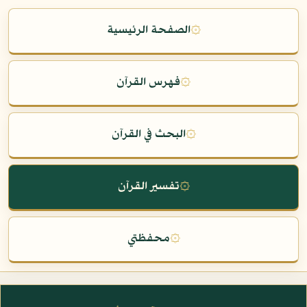
۞
الصفحة الرئيسية
۞
فهرس القرآن
۞
البحث في القرآن
۞
تفسير القرآن
۞
محفظتي