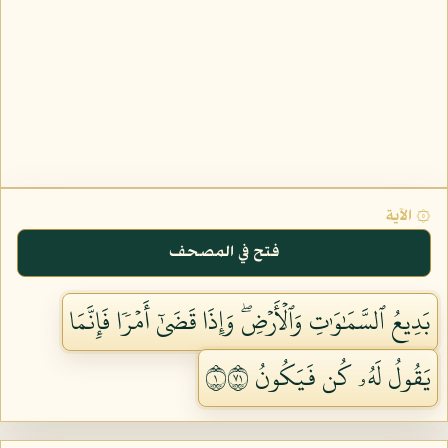
۞ الآية
فتح في المصحف
بَدِيعُ ٱلسَّمَٰوَٰتِ وَٱلۡأَرۡضِۖ وَإِذَا قَضَىٰٓ أَمۡرٗا فَإِنَّمَا
يَقُولُ لَهُۥ كُن فَيَكُونُ ١١٧