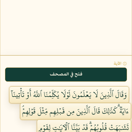
۞ الآية
فتح في المصحف
وَقَالَ ٱلَّذِينَ لَا يَعۡلَمُونَ لَوۡلَا يُكَلِّمُنَا ٱللَّهُ أَوۡ تَأۡتِينَآ
ءَايَةٞۗ كَذَٰلِكَ قَالَ ٱلَّذِينَ مِن قَبۡلِهِم مِّثۡلَ قَوۡلِهِمۡۘ
تَشَٰبَهَتۡ قُلُوبُهُمۡۗ قَدۡ بَيَّنَّا ٱلۡأٓيَٰتِ لِقَوۡمٖ