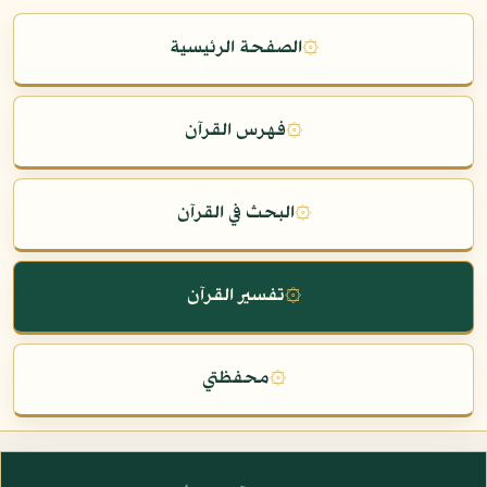
۞
الصفحة الرئيسية
۞
فهرس القرآن
۞
البحث في القرآن
۞
تفسير القرآن
۞
محفظتي