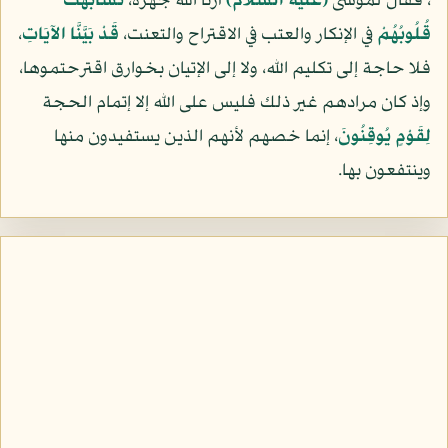
، فقال لموسى
(عليه السلام)
أرنا الله جهرة،
تَشَابَهَتْ
قُلُوبُهُمْ
في الإنكار والعتب في الاقتراح والتعنت،
قَدْ بَيَّنَّا الآيَاتِ
،
فلا حاجة إلى تكليم الله، ولا إلى الإتيان بخوارق اقترحتموها،
وإذ كان مرادهم غير ذلك فليس على الله إلا إتمام الحجة
لِقَوْمٍ يُوقِنُونَ
، إنما خصهم لأنهم الذين يستفيدون منها
وينتفعون بها.