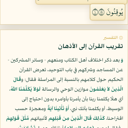
يُوقِنُونَ ١١٨
۞ التفسير
تقريب القرآن إلى الأذهان
وَ
بعد ذكر اختلاف أهل الكتاب ومنعهم - وسائر المشركين -
عن المساجد وشركهم في باب التوحيد، تعرض القرآن
الحكيم حول كلامهم بالنسبة إلى المراسلة فقال: و
قَالَ
الَّذِينَ لاَ يَعْلَمُونَ
موازين الوحي والرسالة
لَوْلاَ يُكَلِّمُنَا اللّهُ
،
أي هلّا يكلمنا ربنا بأن يأمرنا بأوامره بدون احتياج إلى
الوسيط، أو يكلمنا بأنك نبي،
أَوْ تَأْتِينَا آيَةٌ
ومعجزة حسب
اقتراحنا،
كَذَلِكَ قَالَ الَّذِينَ مِن قَبْلِهِم
لأنبيائهم
مِّثْلَ قَوْلِهِمْ