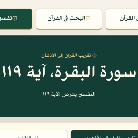
القرآن
۞
البحث في القرآن
۞
تفسير
۞ تقريب القرآن إلى الأذهان
سورة البقرة، آية ١١٩
التفسير يعرض الآية ١١٩