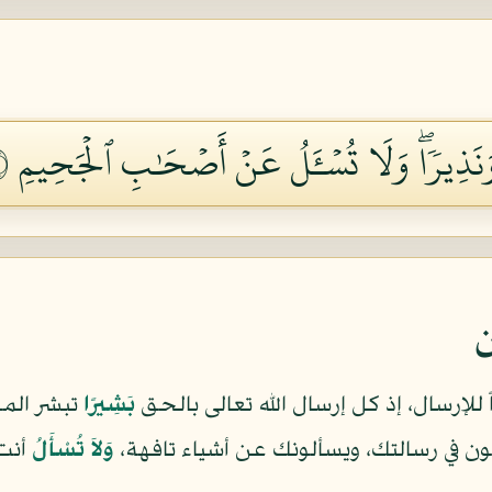
ا وَنَذِيرٗاۖ وَلَا تُسۡـَٔلُ عَنۡ أَصۡحَٰبِ ٱلۡجَحِيمِ ١١٩
ن
ً للإرسال، إذ كل إرسال الله تعالى بالحق
بَشِيرًا
تبشر الم
ون في رسالتك، ويسألونك عن أشياء تافهة،
وَلاَ تُسْأَلُ
أنت