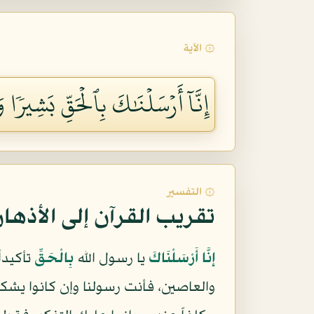
۞ الآية
إِنَّآ أَرۡسَلۡنَٰكَ بِٱلۡحَقِّ بَشِيرٗ
۞ التفسير
تقريب القرآن إلى الأذها
إِنَّا أَرْسَلْنَاكَ
يا رسول الله
بِالْحَقِّ
تأكيدا
والعاصين، فأنت رسولنا وإن كانوا يشك