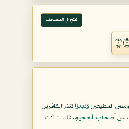
فتح في المصحف
ؤمنين المطيعين
وَنَذِيرًا
تنذر الكافرين
عَنْ أَصْحَابِ الْجَحِيمِ
، فلست أنت