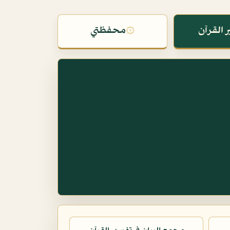
 القرآن
۞
محفظتي