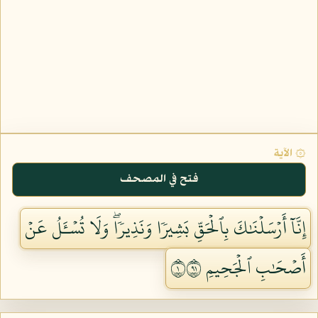
۞ الآية
فتح في المصحف
إِنَّآ أَرۡسَلۡنَٰكَ بِٱلۡحَقِّ بَشِيرٗا وَنَذِيرٗاۖ وَلَا تُسۡـَٔلُ عَنۡ
أَصۡحَٰبِ ٱلۡجَحِيمِ ١١٩