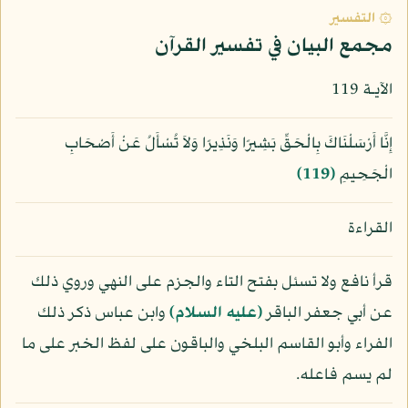
۞ التفسير
مجمع البيان في تفسير القرآن
الآيـة 119
إِنَّا أَرْسَلْنَاكَ بِالْحَقِّ بَشِيرًا وَنَذِيرًا وَلاَ تُسْأَلُ عَنْ أَصْحَابِ
الْجَحِيمِ
﴿119﴾
القراءة
قرأ نافع ولا تسئل بفتح التاء والجزم على النهي وروي ذلك
عن أبي جعفر الباقر
(عليه السلام)
وابن عباس ذكر ذلك
الفراء وأبو القاسم البلخي والباقون على لفظ الخبر على ما
لم يسم فاعله.