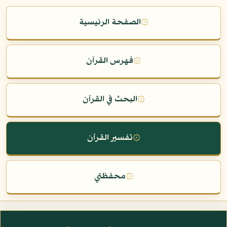
۞
الصفحة الرئيسية
۞
فهرس القرآن
۞
البحث في القرآن
۞
تفسير القرآن
۞
محفظتي