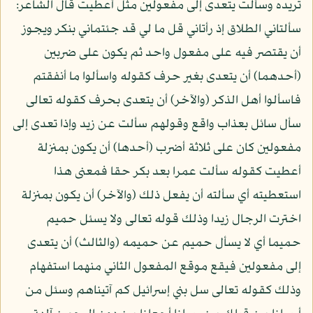
تريده وسألت يتعدى إلى مفعولين مثل أعطيت قال الشاعر:
سألتاني الطلاق إذ رأتاني قل ما لي قد جئتماني بنكر ويجوز
أن يقتصر فيه على مفعول واحد ثم يكون على ضربين
(أحدهما) أن يتعدى بغير حرف كقوله واسألوا ما أنفقتم
فاسألوا أهل الذكر (والآخر) أن يتعدى بحرف كقوله تعالى
سأل سائل بعذاب واقع وقولهم سألت عن زيد وإذا تعدى إلى
مفعولين كان على ثلاثة أضرب (أحدها) أن يكون بمنزلة
أعطيت كقوله سألت عمرا بعد بكر حقا فمعنى هذا
استعطيته أي سألته أن يفعل ذلك (والآخر) أن يكون بمنزلة
اخترت الرجال زيدا وذلك قوله تعالى ولا يسئل حميم
حميما أي لا يسأل حميم عن حميمه (والثالث) أن يتعدى
إلى مفعولين فيقع موقع المفعول الثاني منهما استفهام
وذلك كقوله تعالى سل بني إسرائيل كم آتيناهم وسئل من