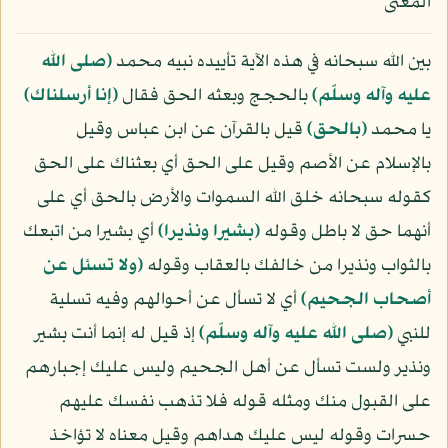
المعنى
بين الله سبحانه في هذه الآية تأييده نبيه محمد
(صلى الله
عليه وآله وسلّم)
بالحجج وبعثه الحق فقال
﴿إنا أرسلناك﴾
يا محمد
﴿بالحق﴾
قيل بالقرآن عن ابن عباس وقيل
بالإسلام عن الأصم وقيل على الحق أي بعثناك على الحق
كقوله سبحانه خلق الله السموات والأرض بالحق أي على
أنهما حق لا باطل وقوله
﴿بشيرا ونذيرا﴾
أي بشيرا من اتبعك
بالثواب ونذيرا من خالفك بالعقاب وقوله
﴿ولا تسئل عن
أصحاب الجحيم﴾
أي لا تسأل عن أحوالهم وفيه تسلية
للنبي
(صلى الله عليه وآله وسلّم)
إذ قيل له إنما أنت بشير
ونذير ولست تسأل عن أهل الجحيم وليس عليك إجبارهم
على القبول منك ومثله قوله فلا تذهب نفسك عليهم
حسرات وقوله ليس عليك هداهم وقيل معناه لا تؤاخذ