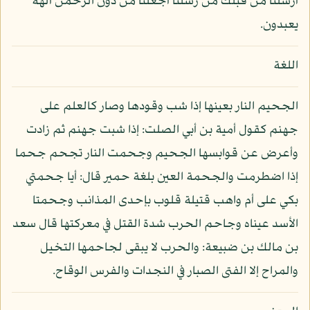
أرسلنا من قبلك من رسلنا أجعلنا من دون الرحمن آلهة
يعبدون.
اللغة
الجحيم النار بعينها إذا شب وقودها وصار كالعلم على
جهنم كقول أمية بن أبي الصلت: إذا شبت جهنم ثم زادت
وأعرض عن قوابسها الجحيم وجحمت النار تجحم جحما
إذا اضطرمت والجحمة العين بلغة حمير قال: أيا جحمتي
بكي على أم واهب قتيلة قلوب بإحدى المذانب وجحمتا
الأسد عيناه وجاحم الحرب شدة القتل في معركتها قال سعد
بن مالك بن ضبيعة: والحرب لا يبقى لجاحمها التخيل
والمراح إلا الفتى الصبار في النجدات والفرس الوقاح.