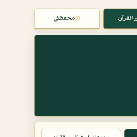
 القرآن
۞
محفظتي