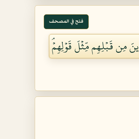
فتح في المصحف
َذِينَ مِن قَبۡلِهِم مِّثۡلَ قَوۡلِهِمۡۘ