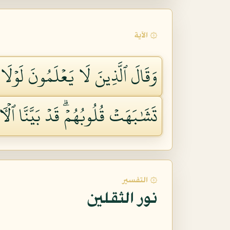
۞ الآية
وَقَالَ ٱلَّذِينَ لَا يَعۡلَمُونَ لَوۡلَا يُ
تَشَٰبَهَتۡ قُلُوبُهُمۡۗ قَدۡ بَيَّنَّا ٱلۡأٓ
۞ التفسير
نور الثقلين