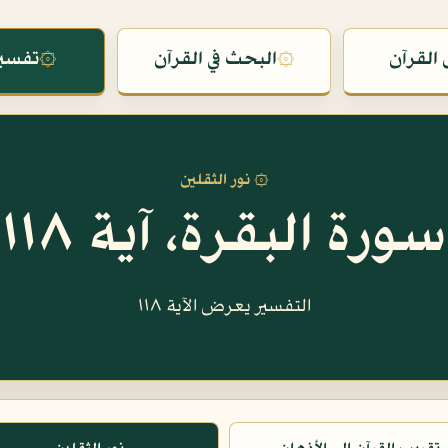
القرآن
۞
البحث في القرآن
۞
تفسير
۞ نور الثقلين
سورة البقرة، آية ١١٨
التفسير يعرض الآية ١١٨