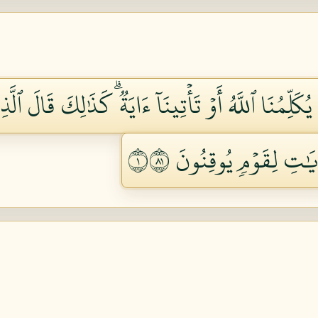
كَلِّمُنَا ٱللَّهُ أَوۡ تَأۡتِينَآ ءَايَةٞۗ كَذَٰلِكَ قَالَ ٱلّ
يَٰتِ لِقَوۡمٖ يُوقِنُونَ ١١٨