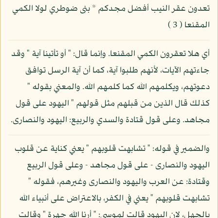
تعدون عقر النيب أفضل مجدكم * بنى ضوطري لولا الكمي
المقنعا ( 3 )
أي هلا تعقرون الكمي المقنعا. وإنما قال: " أو تأتينا آية " وقد
جاءتهم الآيات، لأنهم طلبوا آية، كما أن آية الرسل توافق
دعوتهم، ويكلمهم الله كما كلمهم الله. والمعني بقوله "
كذلك قال الذين من قبلهم مثل قولهم " اليهود على قول
مجاهد. وعلى قول قتادة والسدي والربيع: اليهود والنصارى.
والضمير في قوله: " تشابهت قلوبهم " يعني كناية عن قلوب
اليهود والنصارى - على قول مجاهد - وعلى قول الربيع
وقتادة: عن العرب واليهود والنصارى وغيرهم، فقوله "
تشابهت قلوبهم " يعني في الكفر، بالاعتراض على أنبياء الله
بالجهل، لان اليهود قالت لموسى: " أرنا الله جهرة " وقالت