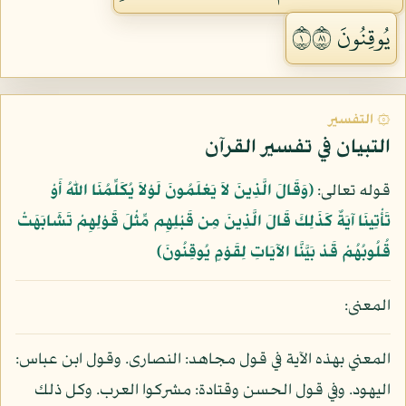
يُوقِنُونَ ١١٨
۞ التفسير
التبيان في تفسير القرآن
قوله تعالى:
﴿وَقَالَ الَّذِينَ لاَ يَعْلَمُونَ لَوْلاَ يُكَلِّمُنَا اللّهُ أَوْ
تَأْتِينَا آيَةٌ كَذَلِكَ قَالَ الَّذِينَ مِن قَبْلِهِم مِّثْلَ قَوْلِهِمْ تَشَابَهَتْ
قُلُوبُهُمْ قَدْ بَيَّنَّا الآيَاتِ لِقَوْمٍ يُوقِنُونَ﴾
المعنى:
المعني بهذه الآية في قول مجاهد: النصارى. وقول ابن عباس:
اليهود. وفي قول الحسن وقتادة: مشركوا العرب. وكل ذلك