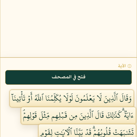
۞ الآية
فتح في المصحف
وَقَالَ ٱلَّذِينَ لَا يَعۡلَمُونَ لَوۡلَا يُكَلِّمُنَا ٱللَّهُ أَوۡ تَأۡتِينَآ
ءَايَةٞۗ كَذَٰلِكَ قَالَ ٱلَّذِينَ مِن قَبۡلِهِم مِّثۡلَ قَوۡلِهِمۡۘ
تَشَٰبَهَتۡ قُلُوبُهُمۡۗ قَدۡ بَيَّنَّا ٱلۡأٓيَٰتِ لِقَوۡمٖ