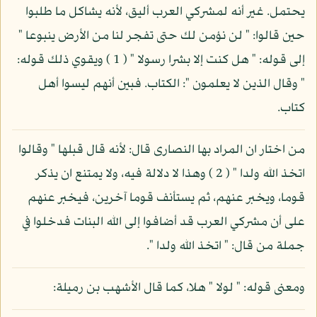
يحتمل. غير أنه لمشركي العرب أليق، لأنه يشاكل ما طلبوا
حين قالوا: " لن نؤمن لك حتى تفجر لنا من الأرض ينبوعا "
إلى قوله: " هل كنت إلا بشرا رسولا " ( 1 ) ويقوي ذلك قوله:
" وقال الذين لا يعلمون ": الكتاب. فبين أنهم ليسوا أهل
كتاب.
من اختار ان المراد بها النصارى قال: لأنه قال قبلها " وقالوا
اتخذ الله ولدا " ( 2 ) وهذا لا دلالة فيه، ولا يمتنع ان يذكر
قوما، ويخبر عنهم، ثم يستأنف قوما آخرين، فيخبر عنهم
على أن مشركي العرب قد أضافوا إلى الله البنات فدخلوا في
جملة من قال: " اتخذ الله ولدا ".
ومعنى قوله: " لولا " هلا، كما قال الأشهب بن رميلة: