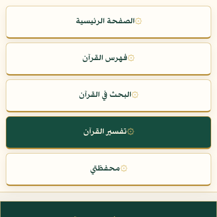
۞
الصفحة الرئيسية
۞
فهرس القرآن
۞
البحث في القرآن
۞
تفسير القرآن
۞
محفظتي