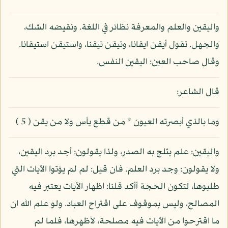
واليقين والعلم والمعرفة نظائر في اللغة. ونقيضه الشك،
والجهل. تقول أيقن ايقانا، وتيقن تيقنا، واستيقن استيقانا.
وقال صاحب العين: اليقين النفس.
قال الشاعر:
وما بالذي أبصرته العيون * من قطع يأس ولا من يقن ( 5 )
واليقين: علم يثلج به الصدر، ولذا يقولون: أجد برد اليقين،
ولا يقولون: وجد برد العلم. فان قيل: لم لم يؤتوا الآيات التي
طلبوها، لتكون الحجة أأكد قلنا: اظهار الآيات يعتبر فيه
المصالح، وليس بموقوف على اقتراح العباد. ولو علم الله ان
ما اقترحوا من الآيات فيه مصلحة، لأظهرها، فلما لم