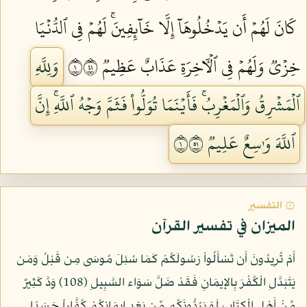
كَانَ لَهُمۡ أَن يَدۡخُلُوهَآ إِلَّا خَآئِفِينَۚ لَهُمۡ فِي ٱلدُّنۡيَا
خِزۡيٞ وَلَهُمۡ فِي ٱلۡأٓخِرَةِ عَذَابٌ عَظِيمٞ ١١٤
وَلِلَّهِ
ٱلۡمَشۡرِقُ وَٱلۡمَغۡرِبُۚ فَأَيۡنَمَا تُوَلُّواْ فَثَمَّ وَجۡهُ ٱللَّهِۚ إِنَّ
ٱللَّهَ وَٰسِعٌ عَلِيمٞ ١١٥
۞ التفسير
الميزان في تفسير القرآن
أَمْ تُرِيدُونَ أَن تَسْأَلُواْ رَسُولَكُمْ كَمَا سُئِلَ مُوسَى مِن قَبْلُ وَمَن
يَتَبَدَّلِ الْكُفْرَ بِالإِيمَانِ فَقَدْ ضَلَّ سَوَاء السَّبِيلِ (108) وَدَّ كَثِيرٌ
مِّنْ أَهْلِ الْكِتَابِ لَوْ يَرُدُّونَكُم مِّن بَعْدِ إِيمَانِكُمْ كُفَّاراً حَسَدًا