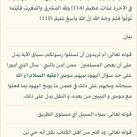
فِي الآخِرَةِ عَذَابٌ عَظِيمٌ (114) وَلِلّهِ الْمَشْرِقُ وَالْمَغْرِبُ فَأَيْنَمَا
تُوَلُّواْ فَثَمَّ وَجْهُ اللّهِ إِنَّ اللّهَ وَاسِعٌ عَلِيمٌ (115)
بيان
قوله تعالى: أم تريدون أن تسئلوا رسولكم، سياق الآية يدل
على أن بعض المسلمين - ممن آمن بالنبي - سأل النبي أمورا
على حد سؤال اليهود نبيهم موسى
(عليه السلام)
و الله
سبحانه وبخهم على ذلك في ضمن ما يوبخ اليهود بما فعلوا
مع موسى و النبيين من بعده، و النقل يدل على ذلك.
قوله تعالى: سواء السبيل أي مستوى الطريق.
قوله تعالى: ود كثير من أهل الكتاب، نقل أنه حي بن