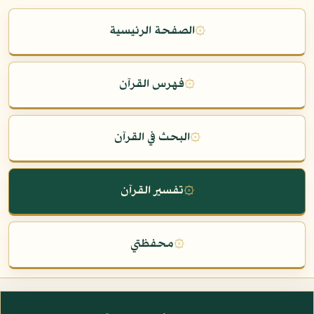
۞
الصفحة الرئيسية
۞
فهرس القرآن
۞
البحث في القرآن
۞
تفسير القرآن
۞
محفظتي