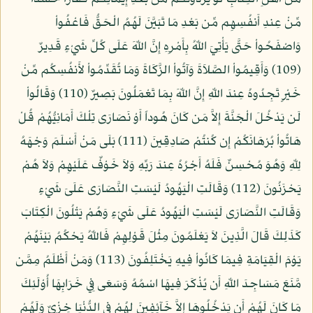
مِّنْ عِندِ أَنفُسِهِم مِّن بَعْدِ مَا تَبَيَّنَ لَهُمُ الْحَقُّ فَاعْفُواْ
وَاصْفَحُواْ حَتَّى يَأْتِيَ اللّهُ بِأَمْرِهِ إِنَّ اللّهَ عَلَى كُلِّ شَيْءٍ قَدِيرٌ
(109) وَأَقِيمُواْ الصَّلاَةَ وَآتُواْ الزَّكَاةَ وَمَا تُقَدِّمُواْ لأَنفُسِكُم مِّنْ
خَيْرٍ تَجِدُوهُ عِندَ اللّهِ إِنَّ اللّهَ بِمَا تَعْمَلُونَ بَصِيرٌ (110) وَقَالُواْ
لَن يَدْخُلَ الْجَنَّةَ إِلاَّ مَن كَانَ هُوداً أَوْ نَصَارَى تِلْكَ أَمَانِيُّهُمْ قُلْ
هَاتُواْ بُرْهَانَكُمْ إِن كُنتُمْ صَادِقِينَ (111) بَلَى مَنْ أَسْلَمَ وَجْهَهُ
لِلّهِ وَهُوَ مُحْسِنٌ فَلَهُ أَجْرُهُ عِندَ رَبِّهِ وَلاَ خَوْفٌ عَلَيْهِمْ وَلاَ هُمْ
يَحْزَنُونَ (112) وَقَالَتِ الْيَهُودُ لَيْسَتِ النَّصَارَى عَلَىَ شَيْءٍ
وَقَالَتِ النَّصَارَى لَيْسَتِ الْيَهُودُ عَلَى شَيْءٍ وَهُمْ يَتْلُونَ الْكِتَابَ
كَذَلِكَ قَالَ الَّذِينَ لاَ يَعْلَمُونَ مِثْلَ قَوْلِهِمْ فَاللّهُ يَحْكُمُ بَيْنَهُمْ
يَوْمَ الْقِيَامَةِ فِيمَا كَانُواْ فِيهِ يَخْتَلِفُونَ (113) وَمَنْ أَظْلَمُ مِمَّن
مَّنَعَ مَسَاجِدَ اللّهِ أَن يُذْكَرَ فِيهَا اسْمُهُ وَسَعَى فِي خَرَابِهَا أُوْلَئِكَ
مَا كَانَ لَهُمْ أَن يَدْخُلُوهَا إِلاَّ خَآئِفِينَ لهُمْ فِي الدُّنْيَا خِزْيٌ وَلَهُمْ