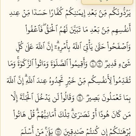
يَرُدُّونَكُم مِّنۢ بَعۡدِ إِيمَٰنِكُمۡ كُفَّارًا حَسَدٗا مِّنۡ عِندِ
أَنفُسِهِم مِّنۢ بَعۡدِ مَا تَبَيَّنَ لَهُمُ ٱلۡحَقُّۖ فَٱعۡفُواْ
وَٱصۡفَحُواْ حَتَّىٰ يَأۡتِيَ ٱللَّهُ بِأَمۡرِهِۦٓۗ إِنَّ ٱللَّهَ عَلَىٰ كُلِّ
شَيۡءٖ قَدِيرٞ ١٠٩
وَأَقِيمُواْ ٱلصَّلَوٰةَ وَءَاتُواْ ٱلزَّكَوٰةَۚ وَمَا
تُقَدِّمُواْ لِأَنفُسِكُم مِّنۡ خَيۡرٖ تَجِدُوهُ عِندَ ٱللَّهِۗ إِنَّ ٱللَّهَ
بِمَا تَعۡمَلُونَ بَصِيرٞ ١١٠
وَقَالُواْ لَن يَدۡخُلَ ٱلۡجَنَّةَ إِلَّا
مَن كَانَ هُودًا أَوۡ نَصَٰرَىٰۗ تِلۡكَ أَمَانِيُّهُمۡۗ قُلۡ هَاتُواْ
بُرۡهَٰنَكُمۡ إِن كُنتُمۡ صَٰدِقِينَ ١١١
بَلَىٰۚ مَنۡ أَسۡلَمَ