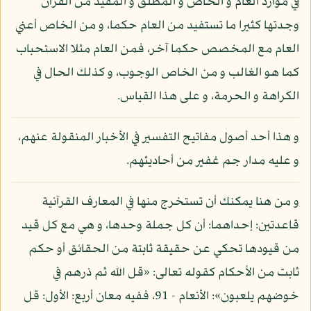
في موارد العام و الخاص و المطلق و المقيد من القرآن
وجدتها كثيرا ما تستفيد من العام حكما، و من الخاص أعني
العام مع المخصص حكما آخر، فمن العام مثلا الاستحباب
كما هو الغالب و من الخاص الوجوب، و كذلك الحال في
الكراهة و الحرمة، و على هذا القياس.
و هذا أحد أصول مفاتيح التفسير في الأخبار المنقولة عنهم،
و عليه مدار جم غفير من أحاديثهم.
و من هنا يمكنك أن تستخرج منها في المعارف القرآنية
قاعدتين: إحداهما: أن كل جملة وحدها، و هي مع كل قيد
من قيودها تحكي عن حقيقة ثابتة من الحقائق أو حكم
ثابت من الأحكام كقوله تعالى: «قل الله ثم ذرهم في
خوضهم يلعبون»: الأنعام - 91، ففيه معان أربع: الأول: قل