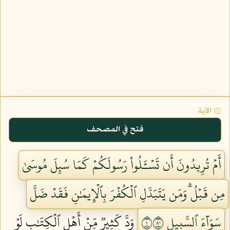
۞ الآية
فتح في المصحف
أَمۡ تُرِيدُونَ أَن تَسۡـَٔلُواْ رَسُولَكُمۡ كَمَا سُئِلَ مُوسَىٰ
مِن قَبۡلُۗ وَمَن يَتَبَدَّلِ ٱلۡكُفۡرَ بِٱلۡإِيمَٰنِ فَقَدۡ ضَلَّ
سَوَآءَ ٱلسَّبِيلِ ١٠٨
وَدَّ كَثِيرٞ مِّنۡ أَهۡلِ ٱلۡكِتَٰبِ لَوۡ