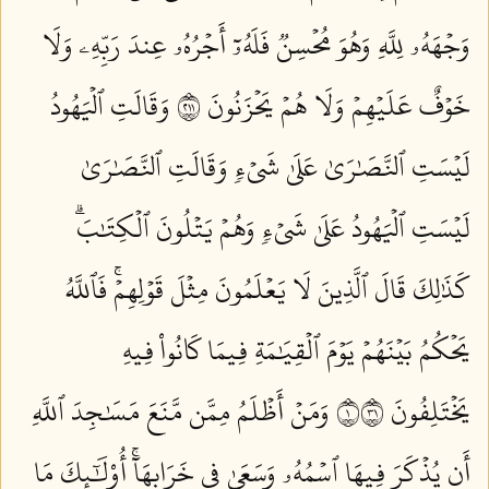
وَجۡهَهُۥ لِلَّهِ وَهُوَ مُحۡسِنٞ فَلَهُۥٓ أَجۡرُهُۥ عِندَ رَبِّهِۦ وَلَا
خَوۡفٌ عَلَيۡهِمۡ وَلَا هُمۡ يَحۡزَنُونَ ١١٢
وَقَالَتِ ٱلۡيَهُودُ
لَيۡسَتِ ٱلنَّصَٰرَىٰ عَلَىٰ شَيۡءٖ وَقَالَتِ ٱلنَّصَٰرَىٰ
لَيۡسَتِ ٱلۡيَهُودُ عَلَىٰ شَيۡءٖ وَهُمۡ يَتۡلُونَ ٱلۡكِتَٰبَۗ
كَذَٰلِكَ قَالَ ٱلَّذِينَ لَا يَعۡلَمُونَ مِثۡلَ قَوۡلِهِمۡۚ فَٱللَّهُ
يَحۡكُمُ بَيۡنَهُمۡ يَوۡمَ ٱلۡقِيَٰمَةِ فِيمَا كَانُواْ فِيهِ
يَخۡتَلِفُونَ ١١٣
وَمَنۡ أَظۡلَمُ مِمَّن مَّنَعَ مَسَٰجِدَ ٱللَّهِ
أَن يُذۡكَرَ فِيهَا ٱسۡمُهُۥ وَسَعَىٰ فِي خَرَابِهَآۚ أُوْلَٰٓئِكَ مَا