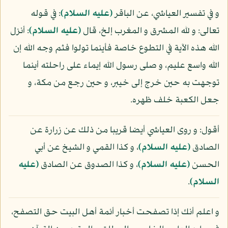
و في تفسير العياشي، عن الباقر
(عليه السلام)
: في قوله
تعالى: و لله المشرق و المغرب إلخ، قال
(عليه السلام)
: أنزل
الله هذه الآية في التطوع خاصة فأينما تولوا فثم وجه الله إن
الله واسع عليم، و صلى رسول الله إيماء على راحلته أينما
توجهت به حين خرج إلى خيبر، و حين رجع من مكة، و
جعل الكعبة خلف ظهره.
أقول: و روى العياشي أيضا قريبا من ذلك عن زرارة عن
الصادق
(عليه السلام)
، و كذا القمي و الشيخ عن أبي
الحسن
(عليه السلام)
، و كذا الصدوق عن الصادق
(عليه
السلام)
.
و اعلم أنك إذا تصفحت أخبار أئمة أهل البيت حق التصفح،