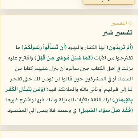
۞ التفسير
تفسير شبر
﴿أَمْ تُرِيدُونَ﴾
أيها الكفار واليهود
﴿أَن تَسْأَلُواْ رَسُولَكُمْ﴾
ما
تقترحوا من الآيات
﴿كَمَا سُئِلَ مُوسَى مِن قَبْلُ﴾
واقترح عليه
نزلت في أهل الكتاب حين سألوه أن ينزل عليهم كتابا من
السماء أو في المشركين حين قالوا لن نؤمن لك حتى تفجر
لنا إلى قولهم أو تأتي بالله والملائكة قبيلا
﴿وَمَن يَتَبَدَّلِ الْكُفْرَ
بِالإِيمَانِ﴾
ترك الثقة بالآيات المنزلة وشك فيها واقترح غيرها
﴿فَقَدْ ضَلَّ سَوَاء السَّبِيلِ﴾
أي وسطه فلا يصل إلى المقصود.