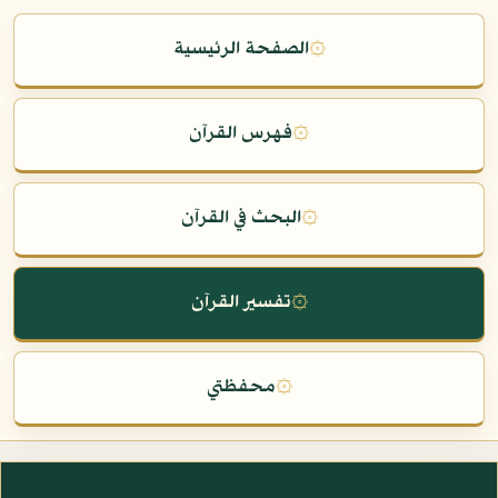
۞
الصفحة الرئيسية
۞
فهرس القرآن
۞
البحث في القرآن
۞
تفسير القرآن
۞
محفظتي