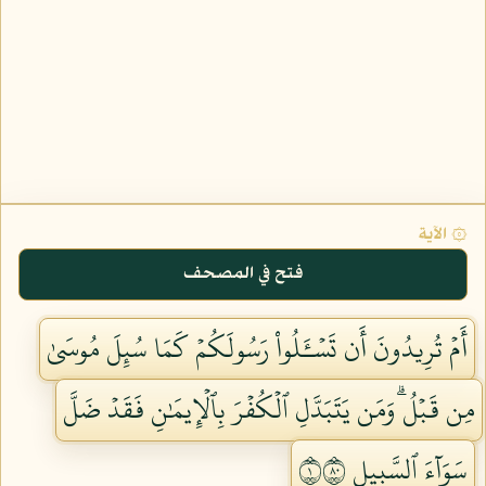
۞ الآية
فتح في المصحف
أَمۡ تُرِيدُونَ أَن تَسۡـَٔلُواْ رَسُولَكُمۡ كَمَا سُئِلَ مُوسَىٰ
مِن قَبۡلُۗ وَمَن يَتَبَدَّلِ ٱلۡكُفۡرَ بِٱلۡإِيمَٰنِ فَقَدۡ ضَلَّ
سَوَآءَ ٱلسَّبِيلِ ١٠٨