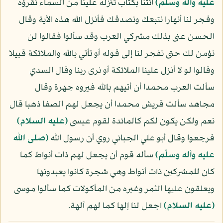
عليه وآله وسلّم)
ائتنا بكتاب تنزله علينا من السماء نقرؤه
وفجر لنا أنهارا نتبعك ونصدقك فأنزل الله هذه الآية وقال
الحسن عنى بذلك مشركي العرب وقد سألوا فقالوا لن
نؤمن لك حتى تفجر لنا إلى قوله أو تأتي بالله والملائكة قبيلا
وقالوا لو لا أنزل علينا الملائكة أو نرى ربنا وقال السدي
سألت العرب محمدا أن أتيهم بالله فيروه جهرة وقال
مجاهد سألت قريش محمدا أن يجعل لهم الصفا ذهبا قال
نعم ولكن يكون لكم كالمائدة لقوم عيسى
(عليه السلام)
فرجعوا وقال أبو علي الجبائي روي أن رسول الله
(صلى الله
عليه وآله وسلّم)
سأله قوم أن يجعل لهم ذات أنواط كما
كان للمشركين ذات أنواط وهي شجرة كانوا يعبدونها
ويعلقون عليها الثمر وغيره من المأكولات كما سألوا موسى
(عليه السلام)
اجعل لنا إلها كما لهم آلهة.