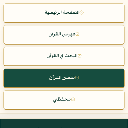
۞
الصفحة الرئيسية
۞
فهرس القرآن
۞
البحث في القرآن
۞
تفسير القرآن
۞
محفظتي