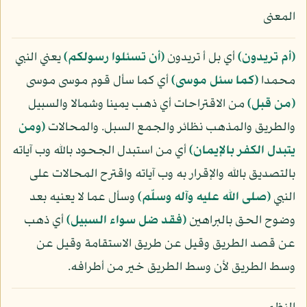
المعنى
﴿أم تريدون﴾
أي بل أ تريدون
﴿أن تسئلوا رسولكم﴾
يعني النبي
محمدا
﴿كما سئل موسى﴾
أي كما سأل قوم موسى موسى
﴿من قبل﴾
من الاقتراحات أي ذهب يمينا وشمالا والسبيل
والطريق والمذهب نظائر والجمع السبل. والمحالات
﴿ومن
يتبدل الكفر بالإيمان﴾
أي من استبدل الجحود بالله وب آياته
بالتصديق بالله والإقرار به وب آياته واقترح المحالات على
النبي
(صلى الله عليه وآله وسلّم)
وسأل عما لا يعنيه بعد
وضوح الحق بالبراهين
﴿فقد ضل سواء السبيل﴾
أي ذهب
عن قصد الطريق وقيل عن طريق الاستقامة وقيل عن
وسط الطريق لأن وسط الطريق خير من أطرافه.