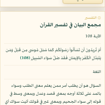
۞ التفسير
مجمع البيان في تفسير القرآن
الآيـة 108
أَمْ تُرِيدُونَ أَن تَسْأَلُواْ رَسُولَكُمْ كَمَا سُئِلَ مُوسَى مِن قَبْلُ وَمَن
يَتَبَدَّلِ الْكُفْرَ بِالإِيمَانِ فَقَدْ ضَلَّ سَوَاء السَّبِيلِ
﴿108﴾
اللغة
السؤال هو أن يطلب أمر ممن يعلم معنى الطلب وسواء
بالمد على ثلاثة أوجه بمعنى قصد وعدل وبمعنى وسط في
قوله إلى سواء الجحيم وبمعنى غير في قولك أتيت سواك أي