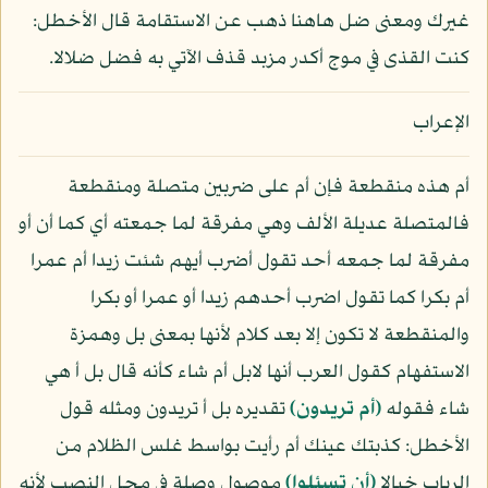
غيرك ومعنى ضل هاهنا ذهب عن الاستقامة قال الأخطل:
كنت القذى في موج أكدر مزبد قذف الآتي به فضل ضلالا.
الإعراب
أم هذه منقطعة فإن أم على ضربين متصلة ومنقطعة
فالمتصلة عديلة الألف وهي مفرقة لما جمعته أي كما أن أو
مفرقة لما جمعه أحد تقول أضرب أيهم شئت زيدا أم عمرا
أم بكرا كما تقول اضرب أحدهم زيدا أو عمرا أو بكرا
والمنقطعة لا تكون إلا بعد كلام لأنها بمعنى بل وهمزة
الاستفهام كقول العرب أنها لابل أم شاء كأنه قال بل أ هي
شاء فقوله
﴿أم تريدون﴾
تقديره بل أ تريدون ومثله قول
الأخطل: كذبتك عينك أم رأيت بواسط غلس الظلام من
الرباب خيالا
﴿أن تسئلوا﴾
موصول وصلة في محل النصب لأنه