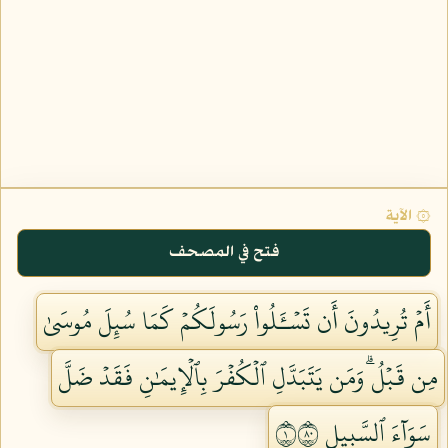
۞ الآية
فتح في المصحف
أَمۡ تُرِيدُونَ أَن تَسۡـَٔلُواْ رَسُولَكُمۡ كَمَا سُئِلَ مُوسَىٰ
مِن قَبۡلُۗ وَمَن يَتَبَدَّلِ ٱلۡكُفۡرَ بِٱلۡإِيمَٰنِ فَقَدۡ ضَلَّ
سَوَآءَ ٱلسَّبِيلِ ١٠٨