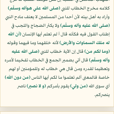
كلامه مخرج الخطاب للنبي
(صلى الله علي هوآله وسلّم)
وأراد به أهل بيته لأن أحدا من المسلمين لا يعنف مادح النبي
(صلى الله عليه وآله وسلّم)
ولا يكثر الضجاج واللجب في
إطناب القول فيه فكأنه قال أ لم تعلم أيها الإنسان
﴿أن الله
له ملك السماوات والأرض﴾
لأنه خلقهما وما فيهما وقوله
﴿وما لكم من﴾
قال إن الآية خطاب للنبي
(صلى الله عليه
وآله وسلّم)
قال أتي بضمير الجمع في الخطاب تفخيما لأمره
وتعظيما لقدره ومن قال هي خطاب له وللمؤمنين أو لهم
خاصة فالمعنى ألم تعلموا ما لكم أيها الناس
﴿من دون الله﴾
أي سوى الله
﴿من ولي﴾
يقوم بأمركم
﴿و لا نصير﴾
ناصر
ينصركم.