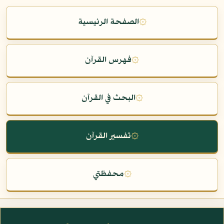
۞
الصفحة الرئيسية
۞
فهرس القرآن
۞
البحث في القرآن
۞
تفسير القرآن
۞
محفظتي