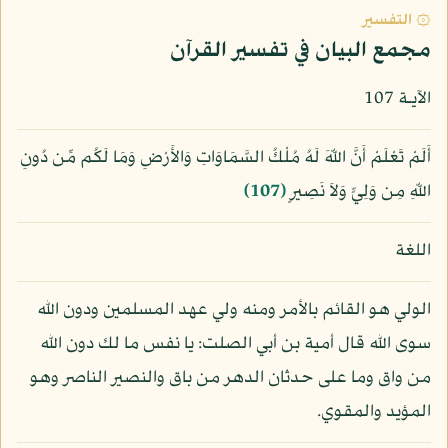
۞ التفسير
مجمع البيان في تفسير القرآن
الآيـة 107
أَلَمْ تَعْلَمْ أَنَّ اللّهَ لَهُ مُلْكُ السَّمَاوَاتِ وَالأَرْضِ وَمَا لَكُم مِّن دُونِ
اللّهِ مِن وَلِيٍّ وَلاَ نَصِيرٍ
﴿107﴾
اللغة
الولي هو القائم بالأمر ومنه ولي عهد المسلمين ودون الله
سوى الله قال أمية بن أبي الصلت: يا نفس ما لك دون الله
من واق وما على حدثان الدهر من باق والنصير الناصر وهو
المؤيد والمقوي.