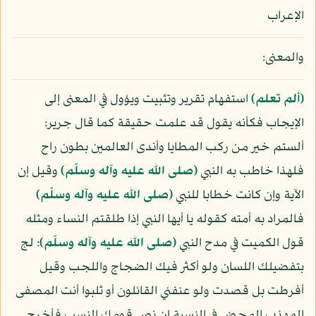
الإعراب
والمعنى:
﴿ألم تعلم﴾
استفهام تقرير وتثبيت ويؤول في المعنى إلى
الإيجاب فكأنه يقول قد علمت حقيقة كما قال جرير:
ألستم خير من ركب المطايا وأندى العالمين بطون راح
فلهذا خاطب به النبي
(صلى الله عليه وآله وسلّم)
وقيل إن
الآية وإن كانت خطابا للنبي
(صلى الله عليه وآله وسلّم)
فالمراد به أمته كقوله يا أيها النبي إذا طلقتم النساء ومثله
قول الكميت في مدح النبي
(صلى الله عليه وآله وسلّم)
: لج
بتفضيلك اللسان ولو أكثر فيك الضجاج واللجب وقيل
أفرطت بل قصدت ولو عنفني القائلون أو ثلبوا أنت المصفى
المهذب المحض في النسبة إن نص قومك النسب فأخرج