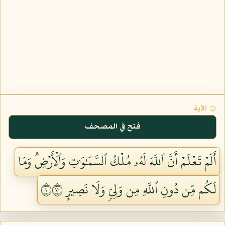
۞ الآية
فتح في المصحف
أَلَمۡ تَعۡلَمۡ أَنَّ ٱللَّهَ لَهُۥ مُلۡكُ ٱلسَّمَٰوَٰتِ وَٱلۡأَرۡضِۗ وَمَا
لَكُم مِّن دُونِ ٱللَّهِ مِن وَلِيّٖ وَلَا نَصِيرٍ ١٠٧