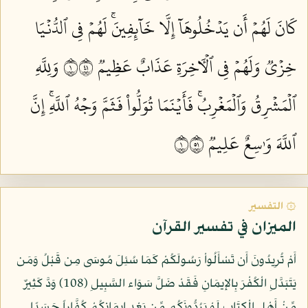
كَانَ لَهُمۡ أَن يَدۡخُلُوهَآ إِلَّا خَآئِفِينَۚ لَهُمۡ فِي ٱلدُّنۡيَا
خِزۡيٞ وَلَهُمۡ فِي ٱلۡأٓخِرَةِ عَذَابٌ عَظِيمٞ ١١٤
وَلِلَّهِ
ٱلۡمَشۡرِقُ وَٱلۡمَغۡرِبُۚ فَأَيۡنَمَا تُوَلُّواْ فَثَمَّ وَجۡهُ ٱللَّهِۚ إِنَّ
ٱللَّهَ وَٰسِعٌ عَلِيمٞ ١١٥
۞ التفسير
الميزان في تفسير القرآن
أَمْ تُرِيدُونَ أَن تَسْأَلُواْ رَسُولَكُمْ كَمَا سُئِلَ مُوسَى مِن قَبْلُ وَمَن
يَتَبَدَّلِ الْكُفْرَ بِالإِيمَانِ فَقَدْ ضَلَّ سَوَاء السَّبِيلِ (108) وَدَّ كَثِيرٌ
مِّنْ أَهْلِ الْكِتَابِ لَوْ يَرُدُّونَكُم مِّن بَعْدِ إِيمَانِكُمْ كُفَّاراً حَسَدًا