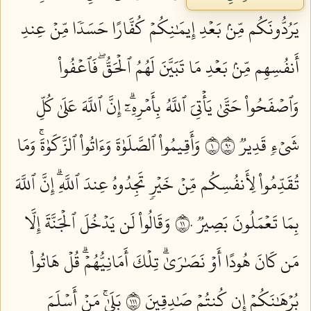
يَرُدُّونَكُم مِّنۢ بَعۡدِ إِيمَٰنِكُمۡ كُفَّارًا حَسَدٗا مِّنۡ عِندِ
أَنفُسِهِم مِّنۢ بَعۡدِ مَا تَبَيَّنَ لَهُمُ ٱلۡحَقُّۖ فَٱعۡفُواْ
وَٱصۡفَحُواْ حَتَّىٰ يَأۡتِيَ ٱللَّهُ بِأَمۡرِهِۦٓۗ إِنَّ ٱللَّهَ عَلَىٰ كُلِّ
شَيۡءٖ قَدِيرٞ ١٠٩
وَأَقِيمُواْ ٱلصَّلَوٰةَ وَءَاتُواْ ٱلزَّكَوٰةَۚ وَمَا
تُقَدِّمُواْ لِأَنفُسِكُم مِّنۡ خَيۡرٖ تَجِدُوهُ عِندَ ٱللَّهِۗ إِنَّ ٱللَّهَ
بِمَا تَعۡمَلُونَ بَصِيرٞ ١١٠
وَقَالُواْ لَن يَدۡخُلَ ٱلۡجَنَّةَ إِلَّا
مَن كَانَ هُودًا أَوۡ نَصَٰرَىٰۗ تِلۡكَ أَمَانِيُّهُمۡۗ قُلۡ هَاتُواْ
بُرۡهَٰنَكُمۡ إِن كُنتُمۡ صَٰدِقِينَ ١١١
بَلَىٰۚ مَنۡ أَسۡلَمَ