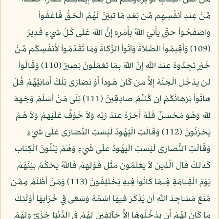
مِّنْ عِندِ أَنفُسِهِم مِّن بَعْدِ مَا تَبَيَّنَ لَهُمُ الْحَقُّ فَاعْفُواْ
وَاصْفَحُواْ حَتَّى يَأْتِيَ اللّهُ بِأَمْرِهِ إِنَّ اللّهَ عَلَى كُلِّ شَيْءٍ قَدِيرٌ
(109) وَأَقِيمُواْ الصَّلاَةَ وَآتُواْ الزَّكَاةَ وَمَا تُقَدِّمُواْ لأَنفُسِكُم مِّنْ
خَيْرٍ تَجِدُوهُ عِندَ اللّهِ إِنَّ اللّهَ بِمَا تَعْمَلُونَ بَصِيرٌ (110) وَقَالُواْ
لَن يَدْخُلَ الْجَنَّةَ إِلاَّ مَن كَانَ هُوداً أَوْ نَصَارَى تِلْكَ أَمَانِيُّهُمْ قُلْ
هَاتُواْ بُرْهَانَكُمْ إِن كُنتُمْ صَادِقِينَ (111) بَلَى مَنْ أَسْلَمَ وَجْهَهُ
لِلّهِ وَهُوَ مُحْسِنٌ فَلَهُ أَجْرُهُ عِندَ رَبِّهِ وَلاَ خَوْفٌ عَلَيْهِمْ وَلاَ هُمْ
يَحْزَنُونَ (112) وَقَالَتِ الْيَهُودُ لَيْسَتِ النَّصَارَى عَلَىَ شَيْءٍ
وَقَالَتِ النَّصَارَى لَيْسَتِ الْيَهُودُ عَلَى شَيْءٍ وَهُمْ يَتْلُونَ الْكِتَابَ
كَذَلِكَ قَالَ الَّذِينَ لاَ يَعْلَمُونَ مِثْلَ قَوْلِهِمْ فَاللّهُ يَحْكُمُ بَيْنَهُمْ
يَوْمَ الْقِيَامَةِ فِيمَا كَانُواْ فِيهِ يَخْتَلِفُونَ (113) وَمَنْ أَظْلَمُ مِمَّن
مَّنَعَ مَسَاجِدَ اللّهِ أَن يُذْكَرَ فِيهَا اسْمُهُ وَسَعَى فِي خَرَابِهَا أُوْلَئِكَ
مَا كَانَ لَهُمْ أَن يَدْخُلُوهَا إِلاَّ خَآئِفِينَ لهُمْ فِي الدُّنْيَا خِزْيٌ وَلَهُمْ