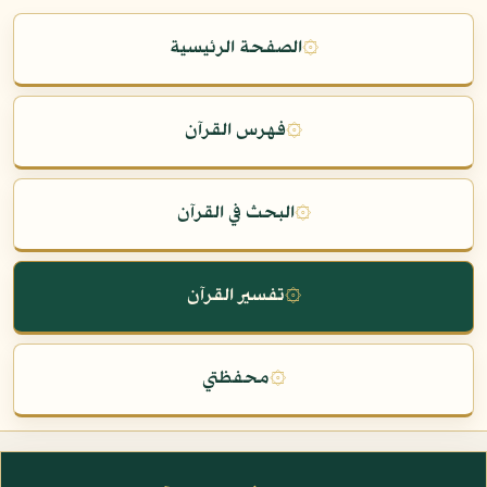
۞
الصفحة الرئيسية
۞
فهرس القرآن
۞
البحث في القرآن
۞
تفسير القرآن
۞
محفظتي