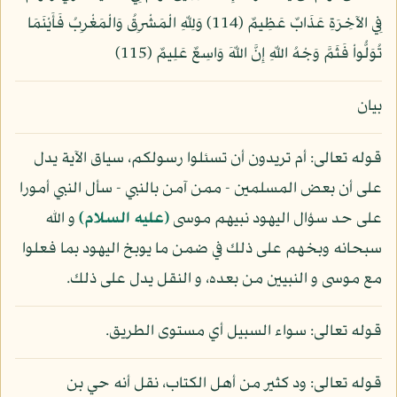
فِي الآخِرَةِ عَذَابٌ عَظِيمٌ (114) وَلِلّهِ الْمَشْرِقُ وَالْمَغْرِبُ فَأَيْنَمَا
تُوَلُّواْ فَثَمَّ وَجْهُ اللّهِ إِنَّ اللّهَ وَاسِعٌ عَلِيمٌ (115)
بيان
قوله تعالى: أم تريدون أن تسئلوا رسولكم، سياق الآية يدل
على أن بعض المسلمين - ممن آمن بالنبي - سأل النبي أمورا
على حد سؤال اليهود نبيهم موسى
(عليه السلام)
و الله
سبحانه وبخهم على ذلك في ضمن ما يوبخ اليهود بما فعلوا
مع موسى و النبيين من بعده، و النقل يدل على ذلك.
قوله تعالى: سواء السبيل أي مستوى الطريق.
قوله تعالى: ود كثير من أهل الكتاب، نقل أنه حي بن