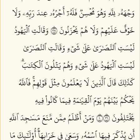
وَجۡهَهُۥ لِلَّهِ وَهُوَ مُحۡسِنٞ فَلَهُۥٓ أَجۡرُهُۥ عِندَ رَبِّهِۦ وَلَا
خَوۡفٌ عَلَيۡهِمۡ وَلَا هُمۡ يَحۡزَنُونَ ١١٢
وَقَالَتِ ٱلۡيَهُودُ
لَيۡسَتِ ٱلنَّصَٰرَىٰ عَلَىٰ شَيۡءٖ وَقَالَتِ ٱلنَّصَٰرَىٰ
لَيۡسَتِ ٱلۡيَهُودُ عَلَىٰ شَيۡءٖ وَهُمۡ يَتۡلُونَ ٱلۡكِتَٰبَۗ
كَذَٰلِكَ قَالَ ٱلَّذِينَ لَا يَعۡلَمُونَ مِثۡلَ قَوۡلِهِمۡۚ فَٱللَّهُ
يَحۡكُمُ بَيۡنَهُمۡ يَوۡمَ ٱلۡقِيَٰمَةِ فِيمَا كَانُواْ فِيهِ
يَخۡتَلِفُونَ ١١٣
وَمَنۡ أَظۡلَمُ مِمَّن مَّنَعَ مَسَٰجِدَ ٱللَّهِ
أَن يُذۡكَرَ فِيهَا ٱسۡمُهُۥ وَسَعَىٰ فِي خَرَابِهَآۚ أُوْلَٰٓئِكَ مَا