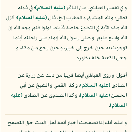
و في تفسير العياشي، عن الباقر
(عليه السلام)
: في قوله
تعالى: و لله المشرق و المغرب إلخ، قال
(عليه السلام)
: أنزل
الله هذه الآية في التطوع خاصة فأينما تولوا فثم وجه الله إن
الله واسع عليم، و صلى رسول الله إيماء على راحلته أينما
توجهت به حين خرج إلى خيبر، و حين رجع من مكة، و
جعل الكعبة خلف ظهره.
أقول: و روى العياشي أيضا قريبا من ذلك عن زرارة عن
الصادق
(عليه السلام)
، و كذا القمي و الشيخ عن أبي
الحسن
(عليه السلام)
، و كذا الصدوق عن الصادق
(عليه
السلام)
.
و اعلم أنك إذا تصفحت أخبار أئمة أهل البيت حق التصفح،