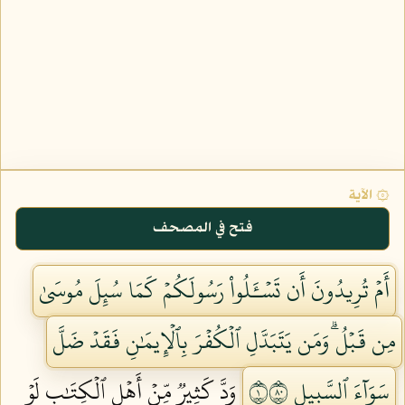
۞ الآية
فتح في المصحف
أَمۡ تُرِيدُونَ أَن تَسۡـَٔلُواْ رَسُولَكُمۡ كَمَا سُئِلَ مُوسَىٰ
مِن قَبۡلُۗ وَمَن يَتَبَدَّلِ ٱلۡكُفۡرَ بِٱلۡإِيمَٰنِ فَقَدۡ ضَلَّ
سَوَآءَ ٱلسَّبِيلِ ١٠٨
وَدَّ كَثِيرٞ مِّنۡ أَهۡلِ ٱلۡكِتَٰبِ لَوۡ