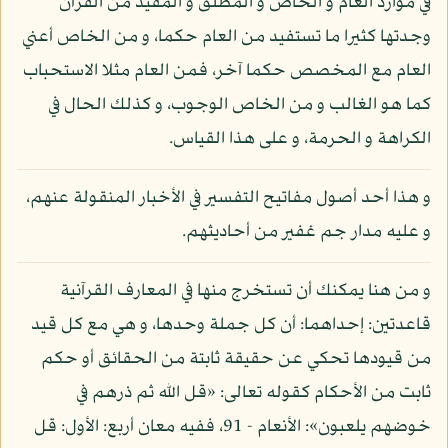
في موارد العام و الخاص و المطلق و المقيد من القرآن
وجدتها كثيرا ما تستفيد من العام حكما، و من الخاص أعني
العام مع المخصص حكما آخر، فمن العام مثلا الاستحباب
كما هو الغالب و من الخاص الوجوب، و كذلك الحال في
الكراهة و الحرمة، و على هذا القياس.
و هذا أحد أصول مفاتيح التفسير في الأخبار المنقولة عنهم،
و عليه مدار جم غفير من أحاديثهم.
و من هنا يمكنك أن تستخرج منها في المعارف القرآنية
قاعدتين: إحداهما: أن كل جملة وحدها، و هي مع كل قيد
من قيودها تحكي عن حقيقة ثابتة من الحقائق أو حكم
ثابت من الأحكام كقوله تعالى: «قل الله ثم ذرهم في
خوضهم يلعبون»: الأنعام - 91، ففيه معان أربع: الأول: قل