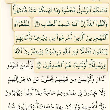
ءَاتَىٰكُمُ ٱلرَّسُولُ فَخُذُوهُ وَمَا نَهَىٰكُمۡ عَنۡهُ فَٱنتَهُواْۚ
وَٱتَّقُواْ ٱللَّهَۖ إِنَّ ٱللَّهَ شَدِيدُ ٱلۡعِقَابِ ٧
لِلۡفُقَرَآءِ
ٱلۡمُهَٰجِرِينَ ٱلَّذِينَ أُخۡرِجُواْ مِن دِيَٰرِهِمۡ وَأَمۡوَٰلِهِمۡ
يَبۡتَغُونَ فَضۡلٗا مِّنَ ٱللَّهِ وَرِضۡوَٰنٗا وَيَنصُرُونَ ٱللَّهَ
وَرَسُولَهُۥٓۚ أُوْلَٰٓئِكَ هُمُ ٱلصَّٰدِقُونَ ٨
وَٱلَّذِينَ تَبَوَّءُو
ٱلدَّارَ وَٱلۡإِيمَٰنَ مِن قَبۡلِهِمۡ يُحِبُّونَ مَنۡ هَاجَرَ إِلَيۡهِمۡ
وَلَا يَجِدُونَ فِي صُدُورِهِمۡ حَاجَةٗ مِّمَّآ أُوتُواْ وَيُؤۡثِرُونَ
عَلَىٰٓ أَنفُسِهِمۡ وَلَوۡ كَانَ بِهِمۡ خَصَاصَةٞۚ وَمَن يُوقَ شُحَّ