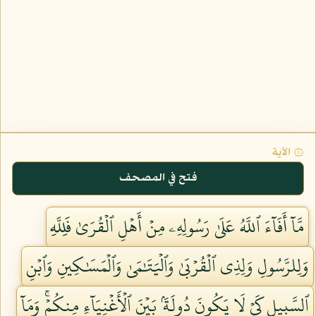
۞ الآية
فتح في المصحف
مَّآ أَفَآءَ ٱللَّهُ عَلَىٰ رَسُولِهِۦ مِنۡ أَهۡلِ ٱلۡقُرَىٰ فَلِلَّهِ
وَلِلرَّسُولِ وَلِذِي ٱلۡقُرۡبَىٰ وَٱلۡيَتَٰمَىٰ وَٱلۡمَسَٰكِينِ وَٱبۡنِ
ٱلسَّبِيلِ كَيۡ لَا يَكُونَ دُولَةَۢ بَيۡنَ ٱلۡأَغۡنِيَآءِ مِنكُمۡۚ وَمَآ