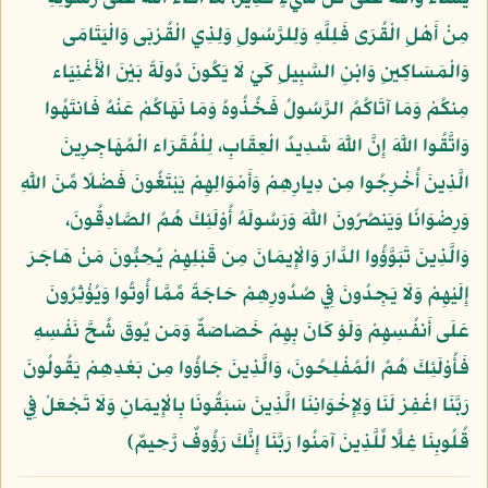
مِنْ أَهْلِ الْقُرَى فَلِلَّهِ وَلِلرَّسُولِ وَلِذِي الْقُرْبَى وَالْيَتَامَى
وَالْمَسَاكِينِ وَابْنِ السَّبِيلِ كَيْ لَا يَكُونَ دُولَةً بَيْنَ الْأَغْنِيَاء
مِنكُمْ وَمَا آتَاكُمُ الرَّسُولُ فَخُذُوهُ وَمَا نَهَاكُمْ عَنْهُ فَانتَهُوا
وَاتَّقُوا اللَّهَ إِنَّ اللَّهَ شَدِيدُ الْعِقَابِ، لِلْفُقَرَاء الْمُهَاجِرِينَ
الَّذِينَ أُخْرِجُوا مِن دِيارِهِمْ وَأَمْوَالِهِمْ يَبْتَغُونَ فَضْلًا مِّنَ اللَّهِ
وَرِضْوَانًا وَيَنصُرُونَ اللَّهَ وَرَسُولَهُ أُوْلَئِكَ هُمُ الصَّادِقُونَ،
وَالَّذِينَ تَبَوَّؤُوا الدَّارَ وَالْإِيمَانَ مِن قَبْلِهِمْ يُحِبُّونَ مَنْ هَاجَرَ
إِلَيْهِمْ وَلَا يَجِدُونَ فِي صُدُورِهِمْ حَاجَةً مِّمَّا أُوتُوا وَيُؤْثِرُونَ
عَلَى أَنفُسِهِمْ وَلَوْ كَانَ بِهِمْ خَصَاصَةٌ وَمَن يُوقَ شُحَّ نَفْسِهِ
فَأُوْلَئِكَ هُمُ الْمُفْلِحُونَ، وَالَّذِينَ جَاؤُوا مِن بَعْدِهِمْ يَقُولُونَ
رَبَّنَا اغْفِرْ لَنَا وَلِإِخْوَانِنَا الَّذِينَ سَبَقُونَا بِالْإِيمَانِ وَلَا تَجْعَلْ فِي
قُلُوبِنَا غِلًّا لِّلَّذِينَ آمَنُوا رَبَّنَا إِنَّكَ رَؤُوفٌ رَّحِيمٌ﴾