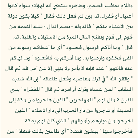
واللام تعاقب الضمير، وظاهره يقتضي أنه لهؤلاء سواء كانوا
أغنياء أو فقراء. ثم بين لم فعل ذلك فقال " كيلا يكون دولة
بين الأغنياء منكم " فالدولة - بضم الدال - نقلة النعمة من
قوم إلى قوم وبفتح الدال المرة من الاستيلاء والغلبة. ثم
قال " وما أتاكم الرسول فخذوه " أي ما أعطاكم رسوله من
الفئ فخذوه وارضوا به. وما أمركم به فافعلوه " وما نهاكم
عنه فانتهوا " عنه فإنه لا يأمر ولا ينهى إلا عن أمر الله. ثم قال
" واتقوا الله " في ترك معاصيه وفعل طاعاته " إن الله شديد
العقاب " لمن عصاه وترك أو امره. ثم قال " للفقراء " يعني
الذين لا مال لهم " المهاجرين " الذين هاجروا من مكة إلى
المدينة أو هاجروا من دار الحرب إلى دار الاسلام " الذين
اخرجوا من ديارهم وأموالهم " الذي كان لهم بمكة
فأخرجوا منها " يبتغون فضلا " أي طالبين بذلك فضلا " من