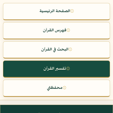
۞
الصفحة الرئيسية
۞
فهرس القرآن
۞
البحث في القرآن
۞
تفسير القرآن
۞
محفظتي