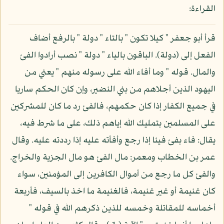
القراءة:
قرأ أبو جعفر " كيلا تكون " بالتاء " دولة " بالرفع أضاف
الفعل إلى (دولة). الباقون بالياء " دولة " نصب أرادوا الفئ
والمال. قوله " وما أفاء الله على رسوله منهم " يعني من
اليهود الذين أجلاهم من بني النضير، وإن كان الحكم ساريا
في جميع الكفار إذا كان حكمهم، فالفئ رد ما كان للمشركين
على المسلمين بتمليك الله إياهم ذلك، على ما شرط فيه،
يقال: فاء بفئ فيئا إذا رجع وأفأته عليه إذا رددته عليه. وقال
عمر بن الخطاب ومعمر: مال الفئ هو مال الجزية والخراج.
والفئ كل ما رجع من أموال الكافرين إلى المؤمنين، سواء
كان غنيمة أو غير غنيمة، فالغنيمة ما اخذ بالسيف، فأربعة
أخماسه للمقاتلة وخمسه للذين ذكرهم الله في قوله "