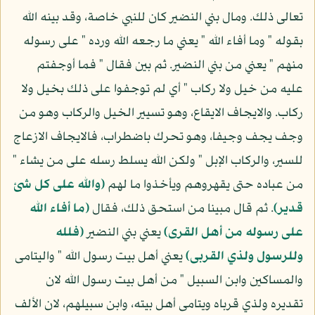
تعالى ذلك. ومال بني النضير كان للنبي خاصة، وقد بينه الله
بقوله " وما أفاء الله " يعني ما رجعه الله ورده " على رسوله
منهم " يعني من بني النضير. ثم بين فقال " فما أوجفتم
عليه من خيل ولا ركاب " أي لم توجفوا على ذلك بخيل ولا
ركاب. والايجاف الايقاع، وهو تسيير الخيل والركاب وهو من
وجف يجف وجيفا، وهو تحرك باضطراب، فالايجاف الازعاج
للسير، والركاب الإبل " ولكن الله يسلط رسله على من يشاء "
من عباده حتى يقهروهم ويأخذوا ما لهم
(والله على كل شئ
قدير)
. ثم قال مبينا من استحق ذلك، فقال
(ما أفاء الله
على رسوله من أهل القرى)
يعني بني النضير
(فلله
وللرسول ولذي القربى)
يعني أهل بيت رسول الله " واليتامى
والمساكين وابن السبيل " من أهل بيت رسول الله لان
تقديره ولذي قرباه ويتامى أهل بيته، وابن سبيلهم، لان الألف