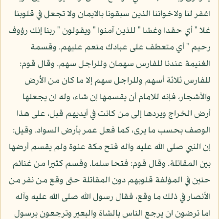
اغفر لنا ولاخواننا الذين سبقونا بالايمان ولا تجعل في قلوبنا
غلا " أي حقدا وغشا " للذين آمنوا " ويقولون " ربنا إنك رؤوف
رحيم " أي متعطف على عبادك منعم عليهم. وقسمة
الغنيمة عندنا للفارس سهمان وللراجل سهم. وقال قوم:
للفارس ثلاثة أسهم وللراجل سهم إلا ما كان من الأرض
والأشجار، فإنه للامام أن يقسمها إن شاء، وله ان يجعلها
أرض الخراج ويردها إلى من كانت في أيديهم قبل، على هذا
الوصف بحسب ما يرى، كما فعل عمر بأرض السواد. وقيل:
إن النبي صلى الله عليه وآله فتح مكة عنوة ولم يقسم أرضها
بين المقاتلة. وقال قوم: فتحا سلما. وقسم كثيرا من غنائم
حنين في المؤلفة قلوبهم دون المقاتلة حتى وقع من نفر من
الأنصار في ذلك ما وقع، فقال رسول الله صلى الله عليه وآله
اما ترضون ان يرجع الناس بالشاة والبعير وترجعون برسول