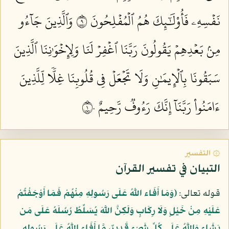
نَفۡسِهِۦ فَأُوْلَٰٓئِكَ هُمُ ٱلۡمُفۡلِحُونَ ٩
وَٱلَّذِينَ جَآءُو
مِنۢ بَعۡدِهِمۡ يَقُولُونَ رَبَّنَا ٱغۡفِرۡ لَنَا وَلِإِخۡوَٰنِنَا ٱلَّذِينَ
سَبَقُونَا بِٱلۡإِيمَٰنِ وَلَا تَجۡعَلۡ فِي قُلُوبِنَا غِلّٗا لِّلَّذِينَ
ءَامَنُواْ رَبَّنَآ إِنَّكَ رَءُوفٞ رَّحِيمٌ ١٠
۞ التفسير
التبيان في تفسير القرآن
قوله تعالى:
﴿وَمَا أَفَاء اللَّهُ عَلَى رَسُولِهِ مِنْهُمْ فَمَا أَوْجَفْتُمْ
عَلَيْهِ مِنْ خَيْلٍ وَلَا رِكَابٍ وَلَكِنَّ اللَّهَ يُسَلِّطُ رُسُلَهُ عَلَى مَن
يَشَاء وَاللَّهُ عَلَى كُلِّ شَيْءٍ قَدِيرٌ، مَّا أَفَاء اللَّهُ عَلَى رَسُولِهِ