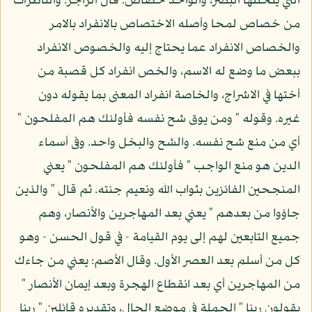
التي يتخللها البصر، والواحد خصاص. قال الراجز: والناظرات
من خصاص لمحا وأصله الاختصاص بالانفراد بالامر
والخصاص الانفراد عما يحتاج إليه والخصوص الانفراد
ببعض ما وضع له الاسم، والخص انفراد كل قصبة من
أختها في الاشراج، والخاصة انفراد المعنى بما يقوله دون
غيره. وقوله " ومن يوق شح نفسه فأولئك هم المفلحون "
أي من منع شح نفسه. والشح والبخل واحد. وفى أسماء
الدين هو منع الواجب " فأولئك هم المفلحون " يعني
المنجحين الفائزين بثواب الله ونعيم جنته. ثم قال " والذين
جاؤوا من بعدهم " يعني بعد المهاجرين والأنصار، وهم
جميع التابعين لهم إلى يوم القيامة - في قول الحسن - وهو
كل من أسلم بعد العصر الأول. وقال الأصم: يعني من جاءك
من المهاجرين أي بعد انقطاع الهجرة وبعد إيمان الأنصار "
يقولون ربنا " الجملة في موضع الحال، وتقديره قائلين " ربنا