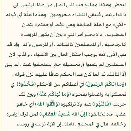
لبعض وهكذا مما يوجب نقل المال من هذا الرئيس إلى
ذاك الرئيس فيبقى الفقراء محرومون ، وهذه العلّة أي قوله
«لكي» مع العلة السابقة وهي «فما أوجفتم» يتمّان
المطلوب ، إذ لا يخلو أمر الفيء بين أن يكون للرؤساء ،
كالجاهلية ، أو للمسلمين كالغنائم ، أو للرسول وآله ، وإذ قد
نفي الأول لأنه يوجب احتكار المال بين الأغنياء ، والثاني لأن
المسلمين لم يتعبوا في تحصيله حتى يستحقوا شيئا ، لم يبق
إلّا الثالث. ثم لما كان هذا الحكم شاقّا عليهم نزل قوله :
(وَما آتاكُمُ الرَّسُولُ)
أي أعطاكم من الأحكام
(فَخُذُوهُ)
أي
تمسكوا به واعملوا بفحواه
(وَما نَهاكُمْ عَنْهُ)
وبين لكم
حرمته
(فَانْتَهُوا)
عنه ولا ترتكبوه
(وَاتَّقُوا اللهَ)
أي خافوا
عقابه فلا تخالفوه
(إِنَّ اللهَ شَدِيدُ الْعِقابِ)
لمن ترك أوامره
وخالفه. قال في المجمع ـ ناقلا ـ إن الآية نزلت في رؤساء