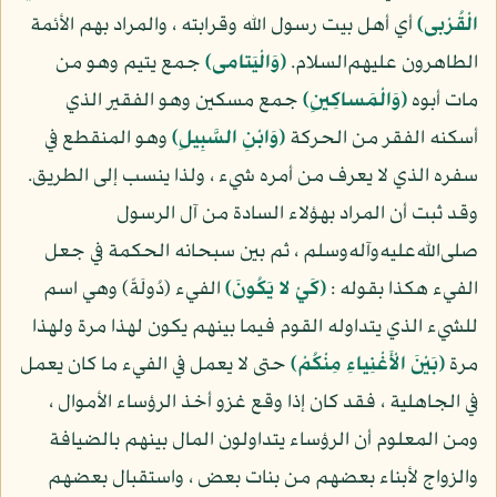
الْقُرْبى)
أي أهل بيت رسول الله وقرابته ، والمراد بهم الأئمة
الطاهرون عليهم‌السلام.
(وَالْيَتامى)
جمع يتيم وهو من
مات أبوه
(وَالْمَساكِينِ)
جمع مسكين وهو الفقير الذي
أسكنه الفقر من الحركة
(وَابْنِ السَّبِيلِ)
وهو المنقطع في
سفره الذي لا يعرف من أمره شيء ، ولذا ينسب إلى الطريق.
وقد ثبت أن المراد بهؤلاء السادة من آل الرسول
صلى‌الله‌عليه‌وآله‌وسلم ، ثم بين سبحانه الحكمة في جعل
الفيء هكذا بقوله :
(كَيْ لا يَكُونَ)
الفيء (دُولَةً) وهي اسم
للشيء الذي يتداوله القوم فيما بينهم يكون لهذا مرة ولهذا
مرة
(بَيْنَ الْأَغْنِياءِ مِنْكُمْ)
حتى لا يعمل في الفيء ما كان يعمل
في الجاهلية ، فقد كان إذا وقع غزو أخذ الرؤساء الأموال ،
ومن المعلوم أن الرؤساء يتداولون المال بينهم بالضيافة
والزواج لأبناء بعضهم من بنات بعض ، واستقبال بعضهم