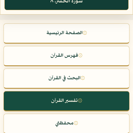
سورة الحشر، ٨
۞
الصفحة الرئيسية
۞
فهرس القرآن
۞
البحث في القرآن
۞
تفسير القرآن
۞
محفظتي