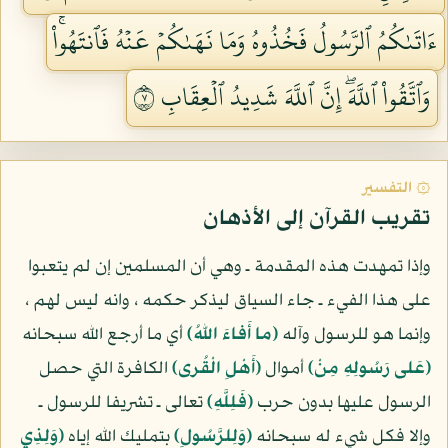
ءَاتَىٰكُمُ ٱلرَّسُولُ فَخُذُوهُ وَمَا نَهَىٰكُمۡ عَنۡهُ فَٱنتَهُواْۚ
وَٱتَّقُواْ ٱللَّهَۖ إِنَّ ٱللَّهَ شَدِيدُ ٱلۡعِقَابِ ٧
۞ التفسير
تقريب القرآن إلى الأذهان
وإذا تمهدت هذه المقدمة ـ وهي أن المسلمين إن لم يتعبوا
على هذا الفيء ـ جاء السياق ليذكر حكمه ، وانه ليس لهم ،
وإنما هو للرسول وآله
(ما أَفاءَ اللهُ)
أي ما أرجع الله سبحانه
(عَلى رَسُولِهِ مِنْ)
أموال
(أَهْلِ الْقُرى)
الكافرة التي حصل
الرسول عليها بدون حرب
(فَلِلَّهِ)
تعالى ـ تشريفا للرسول ـ
وإلا فكل شيء له سبحانه
(وَلِلرَّسُولِ)
بتمليك الله إياه
(وَلِذِي