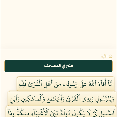
۞ الآية
فتح في المصحف
مَّآ أَفَآءَ ٱللَّهُ عَلَىٰ رَسُولِهِۦ مِنۡ أَهۡلِ ٱلۡقُرَىٰ فَلِلَّهِ
وَلِلرَّسُولِ وَلِذِي ٱلۡقُرۡبَىٰ وَٱلۡيَتَٰمَىٰ وَٱلۡمَسَٰكِينِ وَٱبۡنِ
ٱلسَّبِيلِ كَيۡ لَا يَكُونَ دُولَةَۢ بَيۡنَ ٱلۡأَغۡنِيَآءِ مِنكُمۡۚ وَمَآ