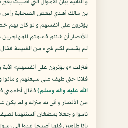
و الثانية بيان الأموال التي أصيبت بغير 
بن مالك أهدي لبعض الصحابة رأس مشو
يؤثرون على أنفسهم و لو كان بهم خص
للأنصار أن شئتم قسمتم للمهاجرين من
لم يقسم لكم شيء من الغنيمة فقال الأ
فنزلت «و يؤثرون على أنفسهم» الآية
فلانا حتى طيف على سبعتهم و ماتوا و
الله عليه وآله وسلم)
فقال أطعمني فإ
من الأنصار و أتى به منزله و لم يكن ع
ناموا و جعلا يمضغان ألسنتهما لضيف
باتا طاويين فلما أصبحا غدوا إلى رسول