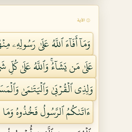
۞ الآية
وَمَآ أَفَآءَ ٱللَّهُ عَلَىٰ رَسُولِهِۦ م
عَلَىٰ مَن يَشَآءُۚ وَٱللَّهُ عَلَىٰ كُلِّ شَ
وَلِذِي ٱلۡقُرۡبَىٰ وَٱلۡيَتَٰمَىٰ وَٱلۡمَس
ءَاتَىٰكُمُ ٱلرَّسُولُ فَخُذُوهُ وَمَا نَهَ