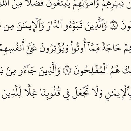
دِيَٰرِهِمۡ وَأَمۡوَٰلِهِمۡ يَبۡتَغُونَ فَضۡلٗا مِّنَ ٱللَّه
ُونَ ٨
وَٱلَّذِينَ تَبَوَّءُو ٱلدَّارَ وَٱلۡإِيمَٰنَ مِن 
ۡ حَاجَةٗ مِّمَّآ أُوتُواْ وَيُؤۡثِرُونَ عَلَىٰٓ أَنفُسِهِ
ِكَ هُمُ ٱلۡمُفۡلِحُونَ ٩
وَٱلَّذِينَ جَآءُو مِنۢ بَع
بِٱلۡإِيمَٰنِ وَلَا تَجۡعَلۡ فِي قُلُوبِنَا غِلّٗا لِّلَّذِينَ ء