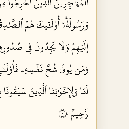
ٱلۡمُهَٰجِرِينَ ٱلَّذِينَ أُخۡرِجُواْ مِن 
وَرَسُولَهُۥٓۚ أُوْلَٰٓئِكَ هُمُ ٱلصَّٰدِق
إِلَيۡهِمۡ وَلَا يَجِدُونَ فِي صُدُورِهِم
وَمَن يُوقَ شُحَّ نَفۡسِهِۦ فَأُوْلَٰٓئ
لَنَا وَلِإِخۡوَٰنِنَا ٱلَّذِينَ سَبَقُونَا 
رَّحِيمٌ ١٠