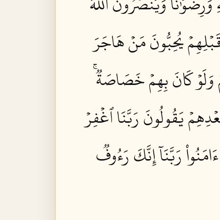
ِ وَرِضۡوَٰنٗا وَيَنصُرُونَ ٱللَّهَ
قَبۡلِهِمۡ يُحِبُّونَ مَنۡ هَاجَرَ
مۡ وَلَوۡ كَانَ بِهِمۡ خَصَاصَةٞۚ
ۡدِهِمۡ يَقُولُونَ رَبَّنَا ٱغۡفِرۡ
َامَنُواْ رَبَّنَآ إِنَّكَ رَءُوفٞ