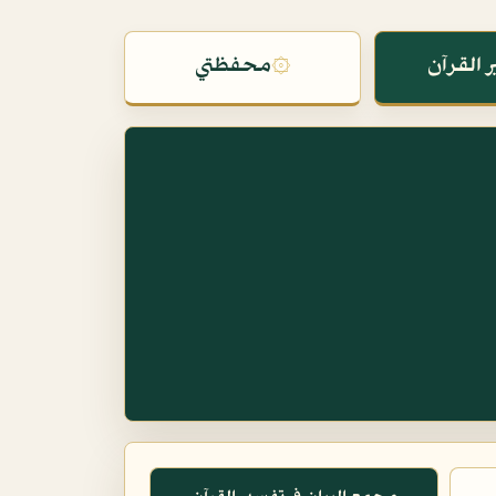
 القرآن
۞
محفظتي