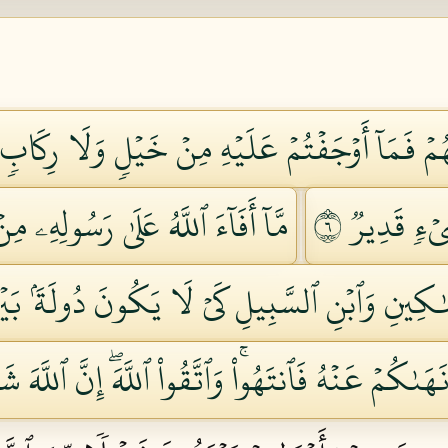
ِنۡهُمۡ فَمَآ أَوۡجَفۡتُمۡ عَلَيۡهِ مِنۡ خَيۡلٖ وَلَا رِكَابٖ
يۡءٖ قَدِيرٞ ٦
مَّآ أَفَآءَ ٱللَّهُ عَلَىٰ رَسُولِهِۦ مِ
َٰكِينِ وَٱبۡنِ ٱلسَّبِيلِ كَيۡ لَا يَكُونَ دُولَةَۢ بَيۡنَ 
ىٰكُمۡ عَنۡهُ فَٱنتَهُواْۚ وَٱتَّقُواْ ٱللَّهَۖ إِنَّ ٱللَّهَ 