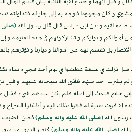
قتال و قيل إنهما واحد و الآية الثانية بيان قسم المال الذ
ي و كان مجهودا فوجه به إلى جار له فتداولته تسعة 
اصة» الآية و عن ابن عباس قال قال رسول الله
(صلى ا
 أموالكم و دياركم و تشاركونهم في هذه الغنيمة و إن 
نصار بل نقسم لهم من أموالنا و ديارنا و نؤثرهم بالغن
 و قيل نزلت في سبعة عطشوا في يوم أحد فجيء بماء يك
 لم يشرب أحد منهم فأثنى الله سبحانه عليهم و قيل نز
ني جائع فبعث إلى أهله فلم يكن عندهم شيء فقال م
نده إلا قوت صبية له فأتوا بذلك إليه و أطفئوا السراج و
 رسول الله
(صلى الله عليه وآله وسلم)
فظن الضيف أنه
 الله
(صلى الله عليه وآله وسلم)
فنظر إليهما و تبسم و 