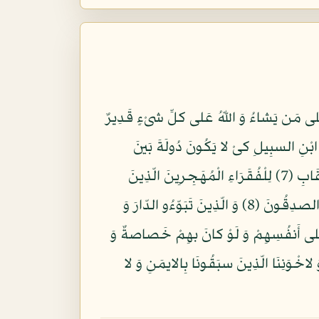
 عَلى مَن يَشاءُ وَ اللّهُ عَلى كلِّ شىْءٍ قَدِيرٌ
َ ابْنِ السبِيلِ كىْ لا يَكُونَ دُولَةَ بَينَ
الأَغْنِيَاءِ مِنكُمْ وَ مَا ءَاتَاكُمُ الرّسولُ فَخُذُوهُ وَ مَا نهَاكُمْ عَنْهُ فَانْتَهُوا وَ اتّقُوا اللّهَ إِنّ اللّهَ شدِيدُ الْعِقَابِ (7) لِلْفُقَرَاءِ الْمُهَجِرِينَ الّذِينَ
أُخْرِجُوا مِن دِيَرِهِمْ وَ أَمْوَلِهِمْ يَبْتَغُونَ فَضلاً مِّنَ اللّهِ وَ رِضوَناً وَ يَنصرُونَ اللّهَ وَ رَسولَهُ أُولَئك هُمُ الصدِقُونَ (8) وَ الّذِينَ تَبَوّءُو الدّارَ وَ
 عَلى أَنفُسِهِمْ وَ لَوْ كانَ بهِمْ خَصاصةٌ وَ
َبّنَا اغْفِرْ لَنَا وَ لاخْوَنِنَا الّذِينَ سبَقُونَا بِالايمَنِ وَ لا