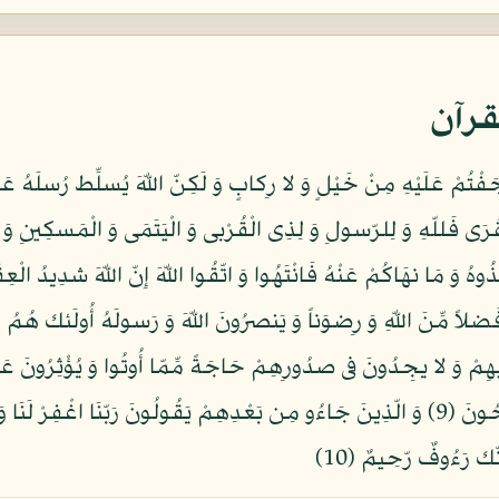
قرآن
ْجَفْتُمْ عَلَيْهِ مِنْ خَيْلٍ وَ لا رِكابٍ وَ لَكِنّ اللّهَ يُسلِّط رُسلَهُ
ْقُرَى فَللّهِ وَ لِلرّسولِ وَ لِذِى الْقُرْبى وَ الْيَتَمَى وَ الْمَسكِينِ و
يهِمْ وَ لا يجِدُونَ فى صدُورِهِمْ حَاجَةً مِّمّا أُوتُوا وَ يُؤْثِرُونَ
مَن يُوقَ شحّ نَفْسِهِ فَأُولَئك هُمُ الْمُفْلِحُونَ (9) وَ الّذِينَ جَاءُو مِن بَعْدِهِمْ يَقُولُونَ ر
ِنّك رَءُوفٌ رّحِيمٌ (10)