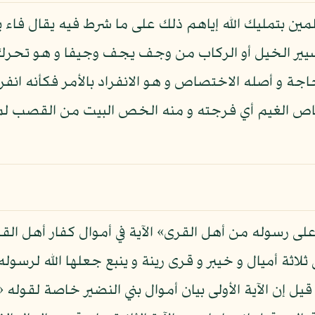
ن بتمليك الله إياهم ذلك على ما شرط فيه يقال فاء يفيء
تسيير الخيل أو الركاب من وجف يجف وجيفا و هو تحرك
اجة و أصله الاختصاص و هو الانفراد بالأمر فكأنه انفرا
ص الغيم أي فرجته و منه الخص البيت من القصب لما 
على رسوله من أهل القرى» الآية في أموال كفار أهل الق
اثة أميال و خيبر و قرى رينة و ينبع جعلها الله لرسوله ي
ل إن الآية الأولى بيان أموال بني النضير خاصة لقوله «و