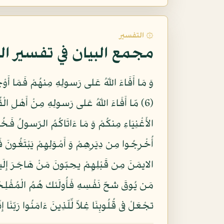
۞ التفسير
مجمع البيان في تفسير ال
وَ مَا أَفَاءَ اللّهُ عَلى رَسولِهِ مِنهُمْ فَمَا أَو
(6) مّا أَفَاءَ اللّهُ عَلى رَسولِهِ مِنْ أَهْلِ ال
الايمَنَ مِن قَبْلِهِمْ يحِبّونَ مَنْ هَاجَرَ إِلَ
تجْعَلْ فى قُلُوبِنَا غِلاّ لِّلّذِينَ ءَامَنُوا رَبّنَا إ