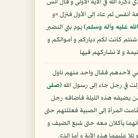
ي ذكره الله في الآية الأولى و قال أنس
أنفس ثم عاد إلى الأول فنزل «و
لله عليه وآله وسلم)
يوم بني النضير
شئتم كانت لكم دياركم و أموالكم و
يمة و لا نشاركهم فيها
في لأحدهم فقال واحد منهم ناول
لت في رجل جاء إلى رسول الله
(صلى
ن يضيفه هذه الليلة فأضافه رجل
 قامت المرأة إلى الصبية فعللتهم حتى
ما يأكلان معه حتى شبع الضيف و
تلا عليهما هذه الآية و أما الذي