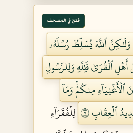
فتح في المصحف
 وَلَٰكِنَّ ٱللَّهَ يُسَلِّطُ رُسُلَهُۥ
نۡ أَهۡلِ ٱلۡقُرَىٰ فَلِلَّهِ وَلِلرَّسُولِ
ٱلۡأَغۡنِيَآءِ مِنكُمۡۚ وَمَآ
شَدِيدُ ٱلۡعِقَابِ ٧
لِلۡفُقَرَآءِ