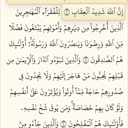
إِنَّ ٱللَّهَ شَدِيدُ ٱلۡعِقَابِ ٧
لِلۡفُقَرَآءِ ٱلۡمُهَٰجِرِينَ
ٱلَّذِينَ أُخۡرِجُواْ مِن دِيَٰرِهِمۡ وَأَمۡوَٰلِهِمۡ يَبۡتَغُونَ فَضۡلٗا
مِّنَ ٱللَّهِ وَرِضۡوَٰنٗا وَيَنصُرُونَ ٱللَّهَ وَرَسُولَهُۥٓۚ أُوْلَٰٓئِكَ
هُمُ ٱلصَّٰدِقُونَ ٨
وَٱلَّذِينَ تَبَوَّءُو ٱلدَّارَ وَٱلۡإِيمَٰنَ مِن
قَبۡلِهِمۡ يُحِبُّونَ مَنۡ هَاجَرَ إِلَيۡهِمۡ وَلَا يَجِدُونَ فِي
صُدُورِهِمۡ حَاجَةٗ مِّمَّآ أُوتُواْ وَيُؤۡثِرُونَ عَلَىٰٓ أَنفُسِهِمۡ
وَلَوۡ كَانَ بِهِمۡ خَصَاصَةٞۚ وَمَن يُوقَ شُحَّ نَفۡسِهِۦ
فَأُوْلَٰٓئِكَ هُمُ ٱلۡمُفۡلِحُونَ ٩
وَٱلَّذِينَ جَآءُو مِنۢ