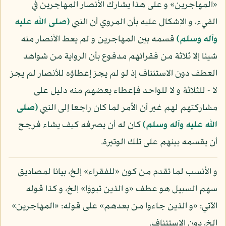
«المهاجرين» و على هذا يشارك الأنصار المهاجرين في
الفيء، و الإشكال عليه بأن المروي أن النبي
(صلى الله عليه
وآله وسلم)
قسمه بين المهاجرين و لم يعط الأنصار منه
شيئا إلا ثلاثة من فقرائهم مدفوع بأن الرواية من شواهد
العطف دون الاستئناف إذ لو لم يجز إعطاؤه للأنصار لم يجز
لا - للثلاثة و لا للواحد فإعطاء بعضهم منه دليل على
مشاركتهم لهم غير أن الأمر لما كان راجعا إلى النبي
(صلى
الله عليه وآله وسلم)
كان له أن يصرفه كيف يشاء فرجح
أن يقسمه بينهم على تلك الوتيرة.
و الأنسب لما تقدم من كون «للفقراء» إلخ، بيانا لمصاديق
سهم السبيل هو عطف «و الذين تبوؤا» إلخ، و كذا قوله
الآتي: «و الذين جاءوا من بعدهم» على قوله: «المهاجرين»
إلخ، دون الاستئناف.