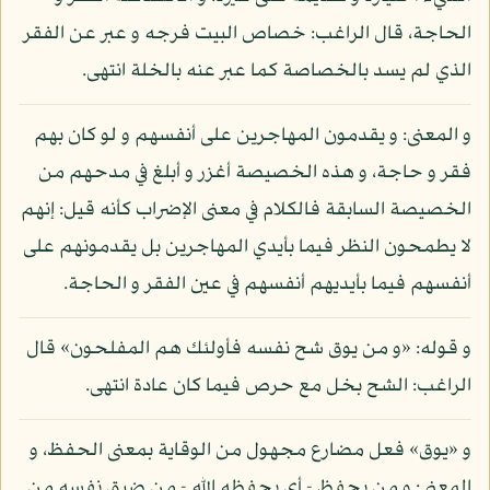
الحاجة، قال الراغب: خصاص البيت فرجه و عبر عن الفقر
الذي لم يسد بالخصاصة كما عبر عنه بالخلة انتهى.
و المعنى: و يقدمون المهاجرين على أنفسهم و لو كان بهم
فقر و حاجة، و هذه الخصيصة أغزر و أبلغ في مدحهم من
الخصيصة السابقة فالكلام في معنى الإضراب كأنه قيل: إنهم
لا يطمحون النظر فيما بأيدي المهاجرين بل يقدمونهم على
أنفسهم فيما بأيديهم أنفسهم في عين الفقر و الحاجة.
و قوله: «و من يوق شح نفسه فأولئك هم المفلحون» قال
الراغب: الشح بخل مع حرص فيما كان عادة انتهى.
و «يوق» فعل مضارع مجهول من الوقاية بمعنى الحفظ، و
المعنى: و من يحفظ - أي يحفظه الله - من ضيق نفسه من