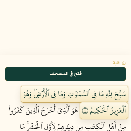
۞ الآية
فتح في المصحف
سَبَّحَ لِلَّهِ مَا فِي ٱلسَّمَٰوَٰتِ وَمَا فِي ٱلۡأَرۡضِۖ وَهُوَ
ٱلۡعَزِيزُ ٱلۡحَكِيمُ ١
هُوَ ٱلَّذِيٓ أَخۡرَجَ ٱلَّذِينَ كَفَرُواْ
مِنۡ أَهۡلِ ٱلۡكِتَٰبِ مِن دِيَٰرِهِمۡ لِأَوَّلِ ٱلۡحَشۡرِۚ مَا