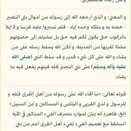
و من زائدة للاستغراق.
و المعنى: و الذي أرجعه الله إلى رسوله من أموال بني النضير
- خصه به و ملكه وحده إياه - فلم تسيروا عليه فرسا و لا إبلا
بالركوب حتى يكون لكم فيه حق بل مشيتم إلى حصونهم
مشاة لقربها من المدينة، و لكن الله يسلط رسله على من
يشاء و الله على كل شيء قدير و قد سلط النبي
(صلى الله
عليه وآله وسلم)
على بني النضير فله فيئهم يفعل فيه ما
يشاء.
قوله تعالى: «ما أفاء الله على رسوله من أهل القرى فلله و
للرسول و لذي القربى و اليتامى و المساكين و ابن السبيل»
إلخ، ظاهره أنه بيان لموارد مصرف الفيء المذكور في الآية
السابقة مع تعميم الفيء لفيء أهل القرى أعم من بني