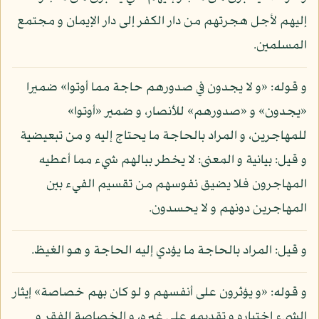
إليهم لأجل هجرتهم من دار الكفر إلى دار الإيمان و مجتمع
المسلمين.
و قوله: «و لا يجدون في صدورهم حاجة مما أوتوا» ضميرا
«يجدون» و «صدورهم» للأنصار، و ضمير «أوتوا»
للمهاجرين، و المراد بالحاجة ما يحتاج إليه و من تبعيضية
و قيل: بيانية و المعنى: لا يخطر ببالهم شيء مما أعطيه
المهاجرون فلا يضيق نفوسهم من تقسيم الفيء بين
المهاجرين دونهم و لا يحسدون.
و قيل: المراد بالحاجة ما يؤدي إليه الحاجة و هو الغيظ.
و قوله: «و يؤثرون على أنفسهم و لو كان بهم خصاصة» إيثار
الشيء اختياره و تقديمه على غيره، و الخصاصة الفقر و