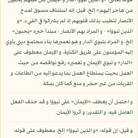
قوله تعالى: «و الذين تبوؤا الدار و الإيمان من قبلهم يحبون
من هاجر إليهم» إلخ، قيل: إنه استئناف مسوق لمدح
الأنصار لتطيب بذلك قلوبهم إذ لم يشركوا في الفيء، «و
الذين تبوؤا» - و المراد بهم الأنصار - مبتدأ خبره «يحبون»
إلخ، و المراد بتبوي الدار و هو تعميرها بناء مجتمع ديني يأوي
إليه المؤمنون على طريق الكناية، و الإيمان معطوف على
«الدار» و تبوي الإيمان و تعميره رفع نواقصه من حيث
العمل بحيث يستطاع العمل بما يدعو إليه من الطاعات و
القربات من غير حجر و منع كما كان بمكة.
و احتمل أن يعطف «الإيمان» على تبوؤا و قد حذف الفعل
العامل فيه، و التقدير: و آثروا الإيمان.
و قيل: إن قوله: «و الذين تبوؤا» إلخ، معطوف على قوله: