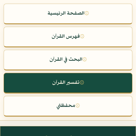
۞
الصفحة الرئيسية
۞
فهرس القرآن
۞
البحث في القرآن
۞
تفسير القرآن
۞
محفظتي