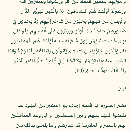
وَأَمْوَالِهِمْ يَبْتَغُونَ فَضْلًا مِّنَ اللَّهِ وَرِضْوَانًا وَيَنصُرُونَ اللَّهَ
وَرَسُولَهُ أُوْلَئِكَ هُمُ الصَّادِقُونَ (8) وَالَّذِينَ تَبَوَّؤُوا الدَّارَ
وَالْإِيمَانَ مِن قَبْلِهِمْ يُحِبُّونَ مَنْ هَاجَرَ إِلَيْهِمْ وَلَا يَجِدُونَ فِي
صُدُورِهِمْ حَاجَةً مِّمَّا أُوتُوا وَيُؤْثِرُونَ عَلَى أَنفُسِهِمْ وَلَوْ كَانَ
بِهِمْ خَصَاصَةٌ وَمَن يُوقَ شُحَّ نَفْسِهِ فَأُوْلَئِكَ هُمُ الْمُفْلِحُونَ
(9) وَالَّذِينَ جَاؤُوا مِن بَعْدِهِمْ يَقُولُونَ رَبَّنَا اغْفِرْ لَنَا وَلِإِخْوَانِنَا
الَّذِينَ سَبَقُونَا بِالْإِيمَانِ وَلَا تَجْعَلْ فِي قُلُوبِنَا غِلًّا لِّلَّذِينَ آمَنُوا
رَبَّنَا إِنَّكَ رَؤُوفٌ رَّحِيمٌ (10)
بيان
تشير السورة إلى قصة إجلاء بني النضير من اليهود لما
نقضوا العهد بينهم و بين المسلمين، و إلى وعد المنافقين
لهم بالنصر و الملازمة ثم غدرهم و ما يلحق بذلك من