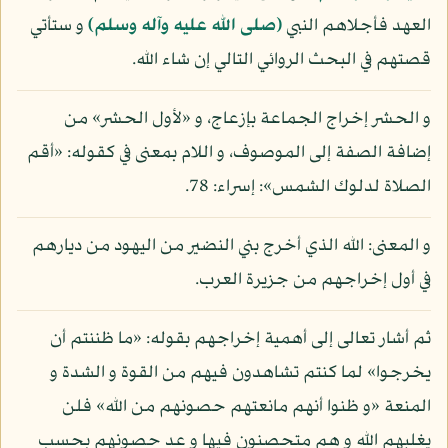
العهد فأجلاهم النبي
(صلى الله عليه وآله وسلم)
و ستأتي
قصتهم في البحث الروائي التالي إن شاء الله.
و الحشر إخراج الجماعة بإزعاج، و «لأول الحشر» من
إضافة الصفة إلى الموصوف، و اللام بمعنى في كقوله: «أقم
الصلاة لدلوك الشمس»: إسراء: 78.
و المعنى: الله الذي أخرج بني النضير من اليهود من ديارهم
في أول إخراجهم من جزيرة العرب.
ثم أشار تعالى إلى أهمية إخراجهم بقوله: «ما ظننتم أن
يخرجوا» لما كنتم تشاهدون فيهم من القوة و الشدة و
المنعة «و ظنوا أنهم مانعتهم حصونهم من الله» فلن
يغلبهم الله و هم متحصنون فيها و عد حصونهم بحسب