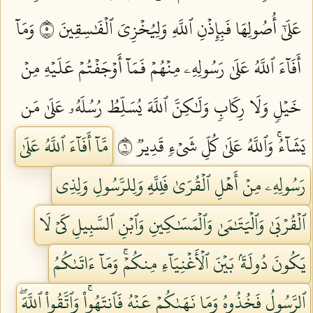
عَلَىٰٓ أُصُولِهَا فَبِإِذۡنِ ٱللَّهِ وَلِيُخۡزِيَ ٱلۡفَٰسِقِينَ ٥
وَمَآ
أَفَآءَ ٱللَّهُ عَلَىٰ رَسُولِهِۦ مِنۡهُمۡ فَمَآ أَوۡجَفۡتُمۡ عَلَيۡهِ مِنۡ
خَيۡلٖ وَلَا رِكَابٖ وَلَٰكِنَّ ٱللَّهَ يُسَلِّطُ رُسُلَهُۥ عَلَىٰ مَن
يَشَآءُۚ وَٱللَّهُ عَلَىٰ كُلِّ شَيۡءٖ قَدِيرٞ ٦
مَّآ أَفَآءَ ٱللَّهُ عَلَىٰ
رَسُولِهِۦ مِنۡ أَهۡلِ ٱلۡقُرَىٰ فَلِلَّهِ وَلِلرَّسُولِ وَلِذِي
ٱلۡقُرۡبَىٰ وَٱلۡيَتَٰمَىٰ وَٱلۡمَسَٰكِينِ وَٱبۡنِ ٱلسَّبِيلِ كَيۡ لَا
يَكُونَ دُولَةَۢ بَيۡنَ ٱلۡأَغۡنِيَآءِ مِنكُمۡۚ وَمَآ ءَاتَىٰكُمُ
ٱلرَّسُولُ فَخُذُوهُ وَمَا نَهَىٰكُمۡ عَنۡهُ فَٱنتَهُواْۚ وَٱتَّقُواْ ٱللَّهَۖ