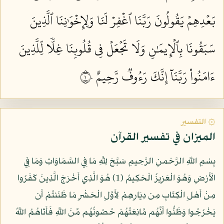
بَعۡدِهِمۡ يَقُولُونَ رَبَّنَا ٱغۡفِرۡ لَنَا وَلِإِخۡوَٰنِنَا ٱلَّذِينَ
سَبَقُونَا بِٱلۡإِيمَٰنِ وَلَا تَجۡعَلۡ فِي قُلُوبِنَا غِلّٗا لِّلَّذِينَ
ءَامَنُواْ رَبَّنَآ إِنَّكَ رَءُوفٞ رَّحِيمٌ ١٠
۞ التفسير
الميزان في تفسير القرآن
بِسْمِ اللّهِ الرَّحْمنِ الرَّحِيمِ سَبَّحَ لِلَّهِ مَا فِي السَّمَاوَاتِ وَمَا فِي
الْأَرْضِ وَهُوَ الْعَزِيزُ الْحَكِيمُ (1) هُوَ الَّذِي أَخْرَجَ الَّذِينَ كَفَرُوا
مِنْ أَهْلِ الْكِتَابِ مِن دِيَارِهِمْ لِأَوَّلِ الْحَشْرِ مَا ظَنَنتُمْ أَن
يَخْرُجُوا وَظَنُّوا أَنَّهُم مَّانِعَتُهُمْ حُصُونُهُم مِّنَ اللَّهِ فَأَتَاهُمُ اللَّهُ