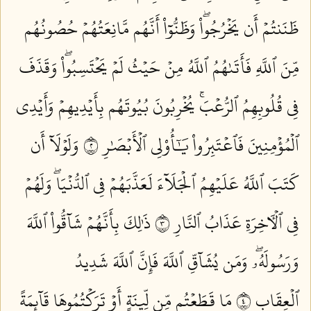
ظَنَنتُمۡ أَن يَخۡرُجُواْۖ وَظَنُّوٓاْ أَنَّهُم مَّانِعَتُهُمۡ حُصُونُهُم
مِّنَ ٱللَّهِ فَأَتَىٰهُمُ ٱللَّهُ مِنۡ حَيۡثُ لَمۡ يَحۡتَسِبُواْۖ وَقَذَفَ
فِي قُلُوبِهِمُ ٱلرُّعۡبَۚ يُخۡرِبُونَ بُيُوتَهُم بِأَيۡدِيهِمۡ وَأَيۡدِي
ٱلۡمُؤۡمِنِينَ فَٱعۡتَبِرُواْ يَٰٓأُوْلِي ٱلۡأَبۡصَٰرِ ٢
وَلَوۡلَآ أَن
كَتَبَ ٱللَّهُ عَلَيۡهِمُ ٱلۡجَلَآءَ لَعَذَّبَهُمۡ فِي ٱلدُّنۡيَاۖ وَلَهُمۡ
فِي ٱلۡأٓخِرَةِ عَذَابُ ٱلنَّارِ ٣
ذَٰلِكَ بِأَنَّهُمۡ شَآقُّواْ ٱللَّهَ
وَرَسُولَهُۥۖ وَمَن يُشَآقِّ ٱللَّهَ فَإِنَّ ٱللَّهَ شَدِيدُ
ٱلۡعِقَابِ ٤
مَا قَطَعۡتُم مِّن لِّينَةٍ أَوۡ تَرَكۡتُمُوهَا قَآئِمَةً