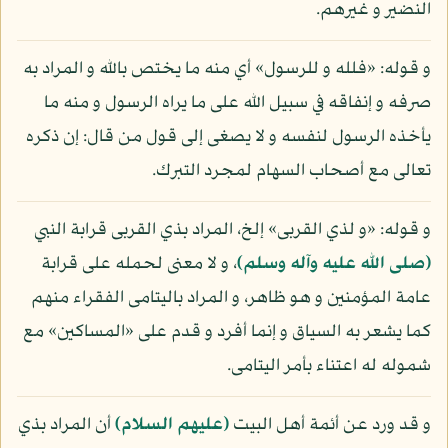
النضير و غيرهم.
و قوله: «فلله و للرسول» أي منه ما يختص بالله و المراد به
صرفه و إنفاقه في سبيل الله على ما يراه الرسول و منه ما
يأخذه الرسول لنفسه و لا يصغى إلى قول من قال: إن ذكره
تعالى مع أصحاب السهام لمجرد التبرك.
و قوله: «و لذي القربى» إلخ، المراد بذي القربى قرابة النبي
(صلى الله عليه وآله وسلم)
، و لا معنى لحمله على قرابة
عامة المؤمنين و هو ظاهر، و المراد باليتامى الفقراء منهم
كما يشعر به السياق و إنما أفرد و قدم على «المساكين» مع
شموله له اعتناء بأمر اليتامى.
و قد ورد عن أئمة أهل البيت
(عليهم السلام)
أن المراد بذي