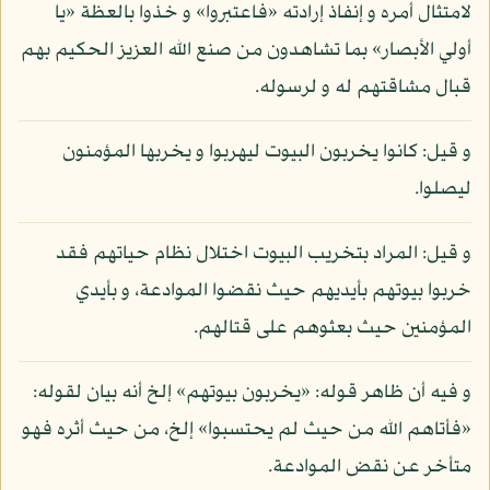
لامتثال أمره و إنفاذ إرادته «فاعتبروا» و خذوا بالعظة «يا
أولي الأبصار» بما تشاهدون من صنع الله العزيز الحكيم بهم
قبال مشاقتهم له و لرسوله.
و قيل: كانوا يخربون البيوت ليهربوا و يخربها المؤمنون
ليصلوا.
و قيل: المراد بتخريب البيوت اختلال نظام حياتهم فقد
خربوا بيوتهم بأيديهم حيث نقضوا الموادعة، و بأيدي
المؤمنين حيث بعثوهم على قتالهم.
و فيه أن ظاهر قوله: «يخربون بيوتهم» إلخ أنه بيان لقوله:
«فأتاهم الله من حيث لم يحتسبوا» إلخ، من حيث أثره فهو
متأخر عن نقض الموادعة.