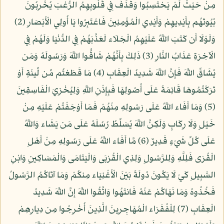
مِنْ حَيْثُ لَمْ يَحْتَسِبُوا وَقَذَفَ فِي قُلُوبِهِمُ الرُّعْبَ يُخْرِبُونَ
بُيُوتَهُم بِأَيْدِيهِمْ وَأَيْدِي الْمُؤْمِنِينَ فَاعْتَبِرُوا يَا أُولِي الْأَبْصَارِ (2)
وَلَوْلَا أَن كَتَبَ اللَّهُ عَلَيْهِمُ الْجَلَاء لَعَذَّبَهُمْ فِي الدُّنْيَا وَلَهُمْ فِي
الْآخِرَةِ عَذَابُ النَّارِ (3) ذَلِكَ بِأَنَّهُمْ شَاقُّوا اللَّهَ وَرَسُولَهُ وَمَن
يُشَاقِّ اللَّهَ فَإِنَّ اللَّهَ شَدِيدُ الْعِقَابِ (4) مَا قَطَعْتُم مِّن لِّينَةٍ أَوْ
تَرَكْتُمُوهَا قَائِمَةً عَلَى أُصُولِهَا فَبِإِذْنِ اللَّهِ وَلِيُخْزِيَ الْفَاسِقِينَ
(5) وَمَا أَفَاء اللَّهُ عَلَى رَسُولِهِ مِنْهُمْ فَمَا أَوْجَفْتُمْ عَلَيْهِ مِنْ
خَيْلٍ وَلَا رِكَابٍ وَلَكِنَّ اللَّهَ يُسَلِّطُ رُسُلَهُ عَلَى مَن يَشَاء وَاللَّهُ
عَلَى كُلِّ شَيْءٍ قَدِيرٌ (6) مَّا أَفَاء اللَّهُ عَلَى رَسُولِهِ مِنْ أَهْلِ
الْقُرَى فَلِلَّهِ وَلِلرَّسُولِ وَلِذِي الْقُرْبَى وَالْيَتَامَى وَالْمَسَاكِينِ وَابْنِ
السَّبِيلِ كَيْ لَا يَكُونَ دُولَةً بَيْنَ الْأَغْنِيَاء مِنكُمْ وَمَا آتَاكُمُ الرَّسُولُ
فَخُذُوهُ وَمَا نَهَاكُمْ عَنْهُ فَانتَهُوا وَاتَّقُوا اللَّهَ إِنَّ اللَّهَ شَدِيدُ
الْعِقَابِ (7) لِلْفُقَرَاء الْمُهَاجِرِينَ الَّذِينَ أُخْرِجُوا مِن دِيارِهِمْ