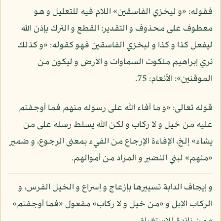
فقوله: «و ليخزي الفاسقين» اللام فيه للتعليل و هو
معطوف على محذوف و التقدير: القطع و الترك بإذن الله
ليفعل كذا و كذا و ليخزي الفاسقين فهو كقوله: «و كذلك
نري إبراهيم ملكوت السماوات و الأرض و ليكون من
الموقنين»: الأنعام: 75.
قوله تعالى: «و ما أفاء الله على رسوله منهم فما أوجفتم
عليه من خيل و لا ركاب و لكن الله يسلط رسله على من
يشاء» إلخ، الإفاءة الإرجاع من الفيء بمعنى الرجوع، و ضمير
«منهم» لبني النضير و المراد من أموالهم.
و إيجاف الدابة تسييرها بإزعاج و إسراع و الخيل الفرس، و
الركاب الإبل و «من خيل و لا ركاب» مفعول «فما أوجفتم»