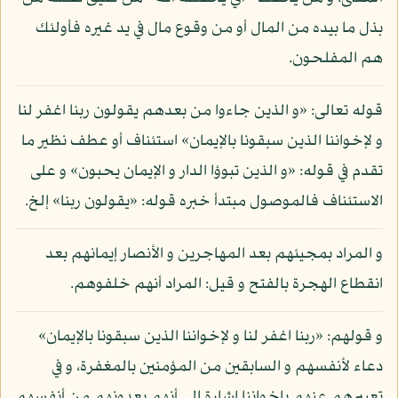
بذل ما بيده من المال أو من وقوع مال في يد غيره فأولئك
هم المفلحون.
قوله تعالى: «و الذين جاءوا من بعدهم يقولون ربنا اغفر لنا
و لإخواننا الذين سبقونا بالإيمان» استئناف أو عطف نظير ما
تقدم في قوله: «و الذين تبوؤا الدار و الإيمان يحبون» و على
الاستئناف فالموصول مبتدأ خبره قوله: «يقولون ربنا» إلخ.
و المراد بمجيئهم بعد المهاجرين و الأنصار إيمانهم بعد
انقطاع الهجرة بالفتح و قيل: المراد أنهم خلفوهم.
و قولهم: «ربنا اغفر لنا و لإخواننا الذين سبقونا بالإيمان»
دعاء لأنفسهم و السابقين من المؤمنين بالمغفرة، و في
تعبيرهم عنهم بإخواننا إشارة إلى أنهم يعدونهم من أنفسهم