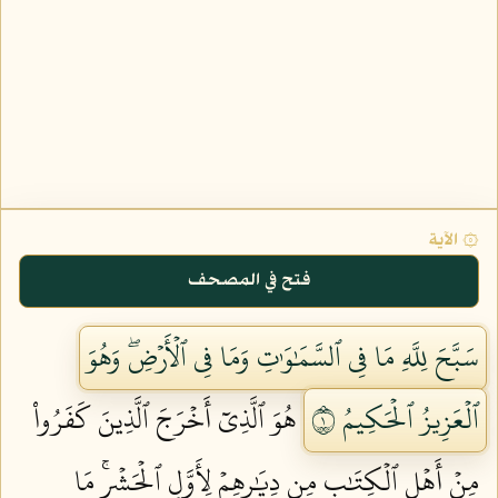
۞ الآية
فتح في المصحف
سَبَّحَ لِلَّهِ مَا فِي ٱلسَّمَٰوَٰتِ وَمَا فِي ٱلۡأَرۡضِۖ وَهُوَ
ٱلۡعَزِيزُ ٱلۡحَكِيمُ ١
هُوَ ٱلَّذِيٓ أَخۡرَجَ ٱلَّذِينَ كَفَرُواْ
مِنۡ أَهۡلِ ٱلۡكِتَٰبِ مِن دِيَٰرِهِمۡ لِأَوَّلِ ٱلۡحَشۡرِۚ مَا