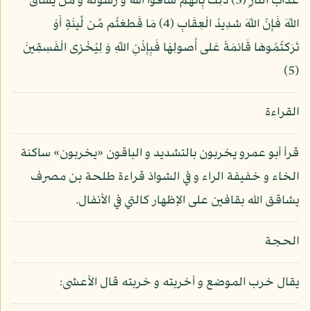
عَذَاب النّارِ (3) ذَلِك بِأَنهُمْ شاقّوا اللّهَ وَ رَسولَهُ وَ مَن يُشاقِّ
اللّهَ فَإِنّ اللّهَ شدِيدُ الْعِقَابِ (4) مَا قَطعْتُم مِّن لِّينَةٍ أَوْ
تَرَكتُمُوهَا قَائمَةً عَلى أُصولِهَا فَبِإِذْنِ اللّهِ وَ لِيُخْزِى الْفَسِقِينَ
(5)
القراءة
قرأ أبو عمرو يخربون بالتشديد و الباقون «يخربون» ساكنة
الخاء و خفيفة الراء و في الشواذ قراءة طلحة بن مصرف
يشاقق الله بقافين على الإظهار كالتي في الأنفال.
الحجة
يقال خرب الموضع و أخربته و خربته قال الأعشى: