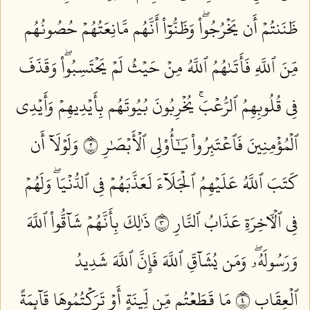
ظَنَنتُمۡ أَن يَخۡرُجُواْۖ وَظَنُّوٓاْ أَنَّهُم مَّانِعَتُهُمۡ حُصُونُهُم
مِّنَ ٱللَّهِ فَأَتَىٰهُمُ ٱللَّهُ مِنۡ حَيۡثُ لَمۡ يَحۡتَسِبُواْۖ وَقَذَفَ
فِي قُلُوبِهِمُ ٱلرُّعۡبَۚ يُخۡرِبُونَ بُيُوتَهُم بِأَيۡدِيهِمۡ وَأَيۡدِي
ٱلۡمُؤۡمِنِينَ فَٱعۡتَبِرُواْ يَٰٓأُوْلِي ٱلۡأَبۡصَٰرِ ٢
وَلَوۡلَآ أَن
كَتَبَ ٱللَّهُ عَلَيۡهِمُ ٱلۡجَلَآءَ لَعَذَّبَهُمۡ فِي ٱلدُّنۡيَاۖ وَلَهُمۡ
فِي ٱلۡأٓخِرَةِ عَذَابُ ٱلنَّارِ ٣
ذَٰلِكَ بِأَنَّهُمۡ شَآقُّواْ ٱللَّهَ
وَرَسُولَهُۥۖ وَمَن يُشَآقِّ ٱللَّهَ فَإِنَّ ٱللَّهَ شَدِيدُ
ٱلۡعِقَابِ ٤
مَا قَطَعۡتُم مِّن لِّينَةٍ أَوۡ تَرَكۡتُمُوهَا قَآئِمَةً