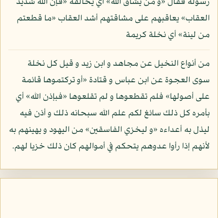
رسوله فقال «و من يشاق الله» أي يخالفه «فإن الله شديد
العقاب» يعاقبهم على مشاقتهم أشد العقاب «ما قطعتم
من لينة» أي نخلة كريمة
من أنواع النخيل عن مجاهد و ابن زيد و قيل كل نخلة
سوى العجوة عن ابن عباس و قتادة «أو تركتموها قائمة
على أصولها» فلم تقطعوها و لم تقلعوها «فبإذن الله» أي
بأمره كل ذلك سائغ لكم علم الله سبحانه ذلك و أذن فيه
ليذل به أعداءه «و ليخزي الفاسقين» من اليهود و يهينهم به
لأنهم إذا رأوا عدوهم يتحكم في أموالهم كان ذلك خزيا لهم.