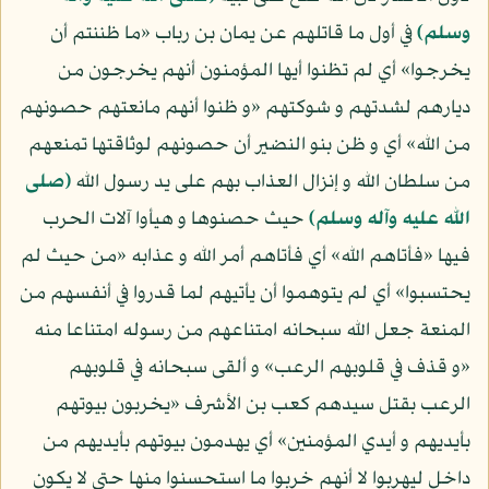
وسلم)
في أول ما قاتلهم عن يمان بن رباب «ما ظننتم أن
يخرجوا» أي لم تظنوا أيها المؤمنون أنهم يخرجون من
ديارهم لشدتهم و شوكتهم «و ظنوا أنهم مانعتهم حصونهم
من الله» أي و ظن بنو النضير أن حصونهم لوثاقتها تمنعهم
من سلطان الله و إنزال العذاب بهم على يد رسول الله
(صلى
الله عليه وآله وسلم)
حيث حصنوها و هيأوا آلات الحرب
فيها «فأتاهم الله» أي فأتاهم أمر الله و عذابه «من حيث لم
يحتسبوا» أي لم يتوهموا أن يأتيهم لما قدروا في أنفسهم من
المنعة جعل الله سبحانه امتناعهم من رسوله امتناعا منه
«و قذف في قلوبهم الرعب» و ألقى سبحانه في قلوبهم
الرعب بقتل سيدهم كعب بن الأشرف «يخربون بيوتهم
بأيديهم و أيدي المؤمنين» أي يهدمون بيوتهم بأيديهم من
داخل ليهربوا لا أنهم خربوا ما استحسنوا منها حتى لا يكون