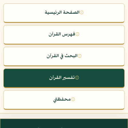
۞
الصفحة الرئيسية
۞
فهرس القرآن
۞
البحث في القرآن
۞
تفسير القرآن
۞
محفظتي