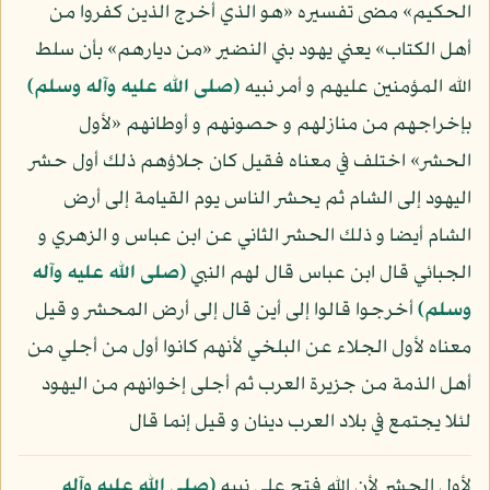
الحكيم» مضى تفسيره «هو الذي أخرج الذين كفروا من
أهل الكتاب» يعني يهود بني النضير «من ديارهم» بأن سلط
الله المؤمنين عليهم و أمر نبيه
(صلى الله عليه وآله وسلم)
بإخراجهم من منازلهم و حصونهم و أوطانهم «لأول
الحشر» اختلف في معناه فقيل كان جلاؤهم ذلك أول حشر
اليهود إلى الشام ثم يحشر الناس يوم القيامة إلى أرض
الشام أيضا و ذلك الحشر الثاني عن ابن عباس و الزهري و
الجبائي قال ابن عباس قال لهم النبي
(صلى الله عليه وآله
وسلم)
أخرجوا قالوا إلى أين قال إلى أرض المحشر و قيل
معناه لأول الجلاء عن البلخي لأنهم كانوا أول من أجلي من
أهل الذمة من جزيرة العرب ثم أجلى إخوانهم من اليهود
لئلا يجتمع في بلاد العرب دينان و قيل إنما قال
لأول الحشر لأن الله فتح على نبيه
(صلى الله عليه وآله