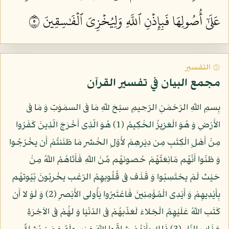
عَلَىٰٓ أُصُولِهَا فَبِإِذۡنِ ٱللَّهِ وَلِيُخۡزِيَ ٱلۡفَٰسِقِينَ ٥
۞ التفسير
مجمع البيان في تفسير القرآن
بِسمِ اللّهِ الرّحْمَنِ الرّحِيمِ سبّحَ للّهِ مَا فى السمَوَتِ وَ مَا فى
الأَرْضِ وَ هُوَ الْعَزِيزُ الحَْكِيمُ (1) هُوَ الّذِى أَخْرَجَ الّذِينَ كَفَرُوا
مِنْ أَهْلِ الْكِتَبِ مِن دِيَرِهِمْ لأَوّلِ الحَْشرِ مَا ظنَنتُمْ أَن يخْرُجُوا
وَ ظنّوا أَنّهُم مّانِعَتُهُمْ حُصونهُم مِّنَ اللّهِ فَأَتَاهُمُ اللّهُ مِنْ
حَيْث لَمْ يحْتَسِبُوا وَ قَذَف فى قُلُوبهِمُ الرّعْب يخْرِبُونَ بُيُوتهُم
بِأَيْدِيهِمْ وَ أَيْدِى الْمُؤْمِنِينَ فَاعْتَبرُوا يَأُولى الأَبْصرِ (2) وَ لَوْ لا أَن
كَتَب اللّهُ عَلَيْهِمُ الْجَلاءَ لَعَذّبهُمْ فى الدّنْيَا وَ لهَُمْ فى الاَخِرَةِ