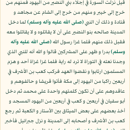
قيل نزلت السورة في إجلاء بني النضير من اليهود فمنهم من
خرج إلى خيبر و منهم من خرج إلى الشام عن مجاهد و
قتادة و ذلك أن النبي
(صلى الله عليه وآله وسلم)
لما دخل
المدينة صالحه بنو النضير على أن لا يقاتلوه و لا يقاتلوا معه
فقبل ذلك منهم فلما غزا رسول الله
(صلى الله عليه وآله
وسلم)
بدرا و ظهر على المشركين قالوا و الله أنه للنبي الذي
وجدنا نعته في التوراة لا ترد له راية فلما غزا غزاة أحد و هزم
المسلمون ارتابوا و نقضوا العهد فركب كعب بن الأشرف في
أربعين راكبا من اليهود إلى مكة فأتوا قريشا و حالفوهم و
عاقدوهم على أن تكون كلمتهم واحدة على محمد ثم دخل
أبو سفيان في أربعين و كعب في أربعين من اليهود المسجد و
أخذ بعضهم على بعض الميثاق بين الأستار و الكعبة ثم رجع
كعب بن الأشرف و أصحابه إلى المدينة و نزل جبرائيل فأخبر