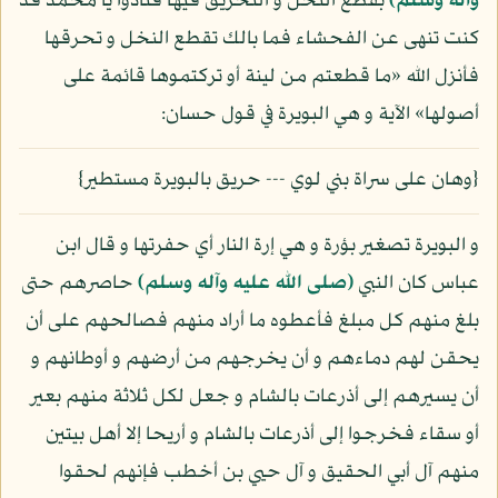
وآله وسلم)
بقطع النخل و التحريق فيها فنادوا يا محمد قد
كنت تنهى عن الفحشاء فما بالك تقطع النخل و تحرقها
فأنزل الله «ما قطعتم من لينة أو تركتموها قائمة على
أصولها» الآية و هي البويرة في قول حسان:
{وهان على سراة بني لوي --- حريق بالبويرة مستطير}
و البويرة تصغير بؤرة و هي إرة النار أي حفرتها و قال ابن
عباس كان النبي
(صلى الله عليه وآله وسلم)
حاصرهم حتى
بلغ منهم كل مبلغ فأعطوه ما أراد منهم فصالحهم على أن
يحقن لهم دماءهم و أن يخرجهم من أرضهم و أوطانهم و
أن يسيرهم إلى أذرعات بالشام و جعل لكل ثلاثة منهم بعير
أو سقاء فخرجوا إلى أذرعات بالشام و أريحا إلا أهل بيتين
منهم آل أبي الحقيق و آل حيي بن أخطب فإنهم لحقوا