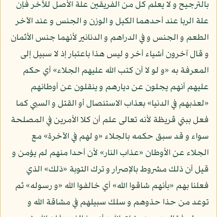
بالترجيح و لا يعلم كل من الفريقين علة الأصل للآخر فإن
علة الربا عند أحدهما الكيل و الوزن و الجنس و عند الآخر
الطعم و الجنس و في الدراهم و الدنانير لأنهما جنس الأثمان
و قال آخرون أشياء أخر و ليس هذا باعتبار إذ لا سبيل إلى
المعرفة به «و لو لا أن كتب الله عليهم الجلاء» أي حكم
عليهم أنهم يجلون عن ديارهم و ينقلون عن أوطانهم
«لعذبهم في الدنيا» بعذاب الاستئصال أو القتل و السبي كما
فعل ببني قريظة لأنه تعالى علم أن كلا الأمرين في المصلحة
سواء و قد سبق حكمه بالجلاء «و لهم في الآخرة» مع
الجلاء عن الأوطان «عذاب النار» لأن أحدا منهم لم يؤمن و
قيل أن ذلك مشروط بالإصرار و ترك التوبة «ذلك» الذي
فعلنا بهم «بأنهم شاقوا الله» أي خالفوا الله «و رسوله» ثم
توعد من حذا حذوهم و سلك سبيلهم في مشاقة الله و