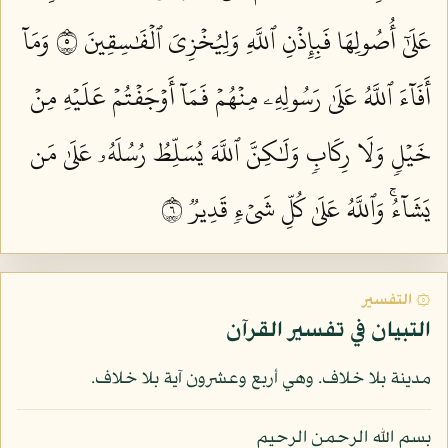
عَلَىٰٓ أُصُولِهَا فَبِإِذۡنِ ٱللَّهِ وَلِيُخۡزِيَ ٱلۡفَٰسِقِينَ ٥
وَمَآ
أَفَآءَ ٱللَّهُ عَلَىٰ رَسُولِهِۦ مِنۡهُمۡ فَمَآ أَوۡجَفۡتُمۡ عَلَيۡهِ مِنۡ
خَيۡلٖ وَلَا رِكَابٖ وَلَٰكِنَّ ٱللَّهَ يُسَلِّطُ رُسُلَهُۥ عَلَىٰ مَن
يَشَآءُۚ وَٱللَّهُ عَلَىٰ كُلِّ شَيۡءٖ قَدِيرٞ ٦
۞ التفسير
التبيان في تفسير القرآن
مدينة بلا خلاف. وهي أربع وعشرون آية بلا خلاف.
بسم الله الرحمن الرحيم