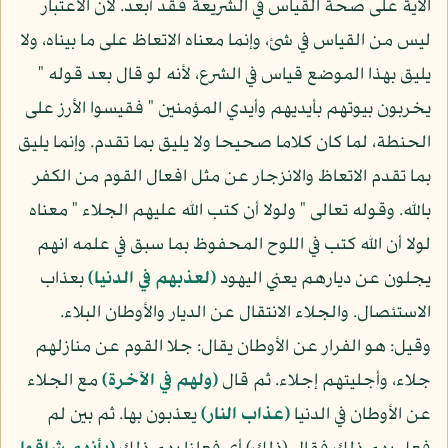
الآية على صحة القياس في الشريعة فقد أبعد. لأن الاعتبار
ليس من القياس في شئ، وإنما معناه الاتعاظ على ما بيناه، ولا
يليق بهذا الموضع قياس في الشرع، لأنه لو قال بعد قوله "
يخربون بيوتهم بأيديهم وأيدي المؤمنين " فقيسوا الأرز على
الحنطة، لما كان كلاما صحيحا ولا يليق بما تقدم. وإنما يليق
بما تقدم الاتعاظ والانزجار عن مثل افعال القوم من الكفر
بالله. وقوله تعالى " ولولا أن كتب الله عليهم الجلاء " معناه
لولا أن الله كتب في اللوح المحفوظ بما سبق في علمه انهم
يجلون عن ديارهم يعني اليهود
(لعذبهم في الدنيا)
بعذاب
الاستئصال. والجلاء الانتقال عن الديار والأوطان البلاء.
وقيل: هو الفرار عن الأوطان يقال: جلا القوم عن منازلهم
جلاء، وأجليتهم إجلاء. ثم قال
(ولهم في الآخرة)
مع الجلاء
عن الأوطان في الدنيا
(عذاب النار)
يعذبون بها. ثم بين لم