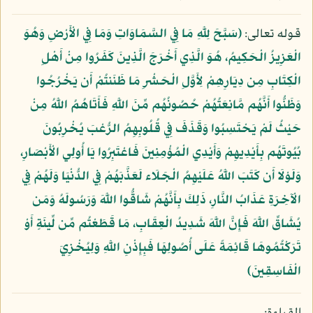
قوله تعالى:
﴿سَبَّحَ لِلَّهِ مَا فِي السَّمَاوَاتِ وَمَا فِي الْأَرْضِ وَهُوَ
الْعَزِيزُ الْحَكِيمُ، هُوَ الَّذِي أَخْرَجَ الَّذِينَ كَفَرُوا مِنْ أَهْلِ
الْكِتَابِ مِن دِيَارِهِمْ لِأَوَّلِ الْحَشْرِ مَا ظَنَنتُمْ أَن يَخْرُجُوا
وَظَنُّوا أَنَّهُم مَّانِعَتُهُمْ حُصُونُهُم مِّنَ اللَّهِ فَأَتَاهُمُ اللَّهُ مِنْ
حَيْثُ لَمْ يَحْتَسِبُوا وَقَذَفَ فِي قُلُوبِهِمُ الرُّعْبَ يُخْرِبُونَ
بُيُوتَهُم بِأَيْدِيهِمْ وَأَيْدِي الْمُؤْمِنِينَ فَاعْتَبِرُوا يَا أُولِي الْأَبْصَارِ،
وَلَوْلَا أَن كَتَبَ اللَّهُ عَلَيْهِمُ الْجَلَاء لَعَذَّبَهُمْ فِي الدُّنْيَا وَلَهُمْ فِي
الْآخِرَةِ عَذَابُ النَّارِ، ذَلِكَ بِأَنَّهُمْ شَاقُّوا اللَّهَ وَرَسُولَهُ وَمَن
يُشَاقِّ اللَّهَ فَإِنَّ اللَّهَ شَدِيدُ الْعِقَابِ، مَا قَطَعْتُم مِّن لِّينَةٍ أَوْ
تَرَكْتُمُوهَا قَائِمَةً عَلَى أُصُولِهَا فَبِإِذْنِ اللَّهِ وَلِيُخْزِيَ
الْفَاسِقِينَ﴾