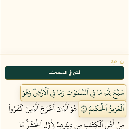
۞ الآية
فتح في المصحف
سَبَّحَ لِلَّهِ مَا فِي ٱلسَّمَٰوَٰتِ وَمَا فِي ٱلۡأَرۡضِۖ وَهُوَ
ٱلۡعَزِيزُ ٱلۡحَكِيمُ ١
هُوَ ٱلَّذِيٓ أَخۡرَجَ ٱلَّذِينَ كَفَرُواْ
مِنۡ أَهۡلِ ٱلۡكِتَٰبِ مِن دِيَٰرِهِمۡ لِأَوَّلِ ٱلۡحَشۡرِۚ مَا