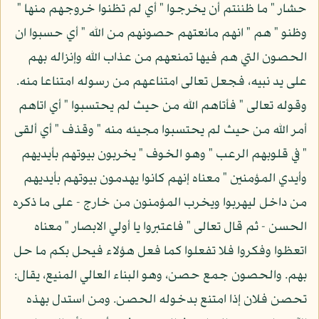
حشار " ما ظننتم أن يخرجوا " أي لم تظنوا خروجهم منها "
وظنو " هم " انهم مانعتهم حصونهم من الله " أي حسبوا ان
الحصون التي هم فيها تمنعهم من عذاب الله وإنزاله بهم
على يد نبيه، فجعل تعالى امتناعهم من رسوله امتناعا منه.
وقوله تعالى " فأتاهم الله من حيث لم يحتسبوا " أي اتاهم
أمر الله من حيث لم يحتسبوا مجيئه منه " وقذف " أي ألقى
" في قلوبهم الرعب " وهو الخوف " يخربون بيوتهم بأيديهم
وأيدي المؤمنين " معناه إنهم كانوا يهدمون بيوتهم بأيديهم
من داخل ليهربوا ويخرب المؤمنون من خارج - على ما ذكره
الحسن - ثم قال تعالى " فاعتبروا يا أولي الابصار " معناه
اتعظوا وفكروا فلا تفعلوا كما فعل هؤلاء فيحل بكم ما حل
بهم. والحصون جمع حصن، وهو البناء العالي المنيع، يقال:
تحصن فلان إذا امتنع بدخوله الحصن. ومن استدل بهذه