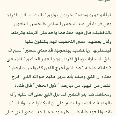
القراءة:
قرأ أبو عمرو وحده " يخربون بيوتهم " بالتشديد قال الفراء:
وهي قراءة أبي عبد الرحمن السلمي والحسن. الباقون
بالتخفيف. قال قوم: معناهما واحد مثل أكرمته وكرمته.
وقال بعضهم: معنى التخفيف انهم ينتقلون عنها
فيعطلونها، وبالتشديد يهدمونها. قد مضي تفسير " سبح لله
ما في السماوات وما في الأرض وهو العزيز الحكيم " فلا معنى
لا عادته. وقوله " هو الذي أخرج الذين كفروا من ديارهم "
معناه ان الذي وصفه بأنه عزيز حكيم هو الله الذي أخرج
الكفار من اليهود من ديارهم " لأول الحشر " قال قتادة
ومجاهد: هم بنو النضير، لما نزل النبي صلى الله عليه وآله
بالمدينة عاقده بنو النضير على أن لا يكونوا عليه ولا له. ثم
نقضوا العهد وأرادوا أن يطرحوه حجرا حين مضى النبي صلى