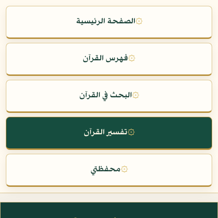
۞
الصفحة الرئيسية
۞
فهرس القرآن
۞
البحث في القرآن
۞
تفسير القرآن
۞
محفظتي