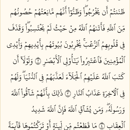
ظَنَنتُمۡ أَن يَخۡرُجُواْۖ وَظَنُّوٓاْ أَنَّهُم مَّانِعَتُهُمۡ حُصُونُهُم
مِّنَ ٱللَّهِ فَأَتَىٰهُمُ ٱللَّهُ مِنۡ حَيۡثُ لَمۡ يَحۡتَسِبُواْۖ وَقَذَفَ
فِي قُلُوبِهِمُ ٱلرُّعۡبَۚ يُخۡرِبُونَ بُيُوتَهُم بِأَيۡدِيهِمۡ وَأَيۡدِي
ٱلۡمُؤۡمِنِينَ فَٱعۡتَبِرُواْ يَٰٓأُوْلِي ٱلۡأَبۡصَٰرِ ٢
وَلَوۡلَآ أَن
كَتَبَ ٱللَّهُ عَلَيۡهِمُ ٱلۡجَلَآءَ لَعَذَّبَهُمۡ فِي ٱلدُّنۡيَاۖ وَلَهُمۡ
فِي ٱلۡأٓخِرَةِ عَذَابُ ٱلنَّارِ ٣
ذَٰلِكَ بِأَنَّهُمۡ شَآقُّواْ ٱللَّهَ
وَرَسُولَهُۥۖ وَمَن يُشَآقِّ ٱللَّهَ فَإِنَّ ٱللَّهَ شَدِيدُ
ٱلۡعِقَابِ ٤
مَا قَطَعۡتُم مِّن لِّينَةٍ أَوۡ تَرَكۡتُمُوهَا قَآئِمَةً