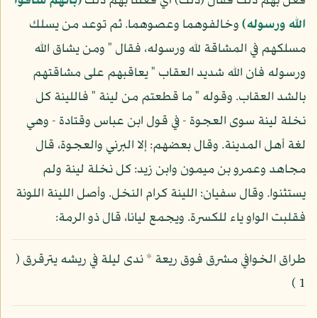
فعل بهم ذلك فقال (ذلك) أي فعلنا بهم ذلك
(بأنهم شاقوا
الله ورسوله)
وخالفوهما وعصوهما. ثم توعد من يسلك
مسلكهم في المشاقة لله ورسوله، فقال " ومن يشاق الله
ورسوله فان الله شديد العقاب " يعاقبهم على مشاقتهم
بالشد العقاب. وقوله " ما قطعتم من لينة " فاللينة كل
نخلة لينة سوى العجوة - في قول ابن عباس وقتادة - وهي
لغة أهل المدينة. وقال بعضهم: إلا البرني والعجوة، قال
مجاهد وعمرو بن ميمون وابن زيد: كل نخلة لينة ولم
يستثنوا. وقال سفيان: اللينة كرام النخل. وأصل اللينة اللونة
فقلبت الواو ياء للكسرة. ويجمع ليانا، قال ذو الرمة:
طراق الخوافي مشرق فوق ريعة * ندى ليلة في ريشه يترقرق (
1 )