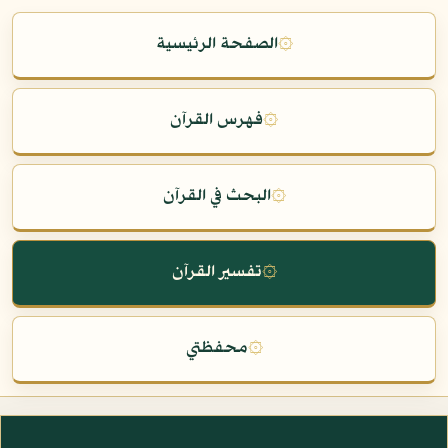
۞
الصفحة الرئيسية
۞
فهرس القرآن
۞
البحث في القرآن
۞
تفسير القرآن
۞
محفظتي