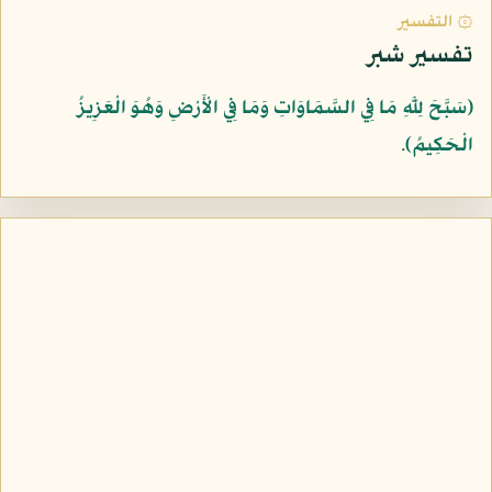
۞ التفسير
تفسير شبر
﴿سَبَّحَ لِلَّهِ مَا فِي السَّمَاوَاتِ وَمَا فِي الْأَرْضِ وَهُوَ الْعَزِيزُ
الْحَكِيمُ﴾
.