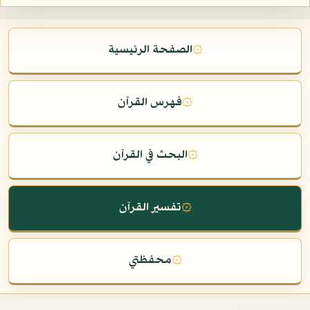
۞
الصفحة الرئيسية
۞
فهرس القرآن
۞
البحث في القرآن
۞
تفسير القرآن
۞
محفظتي