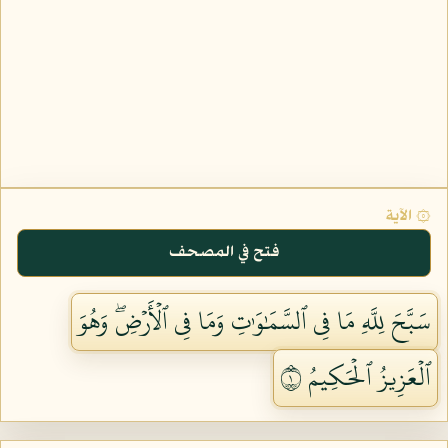
۞ الآية
فتح في المصحف
سَبَّحَ لِلَّهِ مَا فِي ٱلسَّمَٰوَٰتِ وَمَا فِي ٱلۡأَرۡضِۖ وَهُوَ
ٱلۡعَزِيزُ ٱلۡحَكِيمُ ١