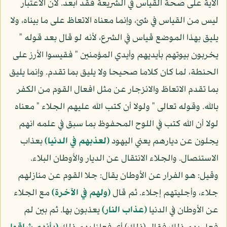
الآية على صحة القياس في الشريعة فقد أبعد. لأن الاعتبار
ليس من القياس في شئ، وإنما معناه الاتعاظ على ما بيناه، ولا
يليق بهذا الموضع قياس في الشرع، لأنه لو قال بعد قوله "
يخربون بيوتهم بأيديهم وأيدي المؤمنين " فقيسوا الأرز على
الحنطة، لما كان كلاما صحيحا ولا يليق بما تقدم. وإنما يليق
بما تقدم الاتعاظ والانزجار عن مثل افعال القوم من الكفر
بالله. وقوله تعالى " ولولا أن كتب الله عليهم الجلاء " معناه
لولا أن الله كتب في اللوح المحفوظ بما سبق في علمه انهم
يجلون عن ديارهم يعني اليهود
(لعذبهم في الدنيا)
بعذاب
الاستئصال. والجلاء الانتقال عن الديار والأوطان البلاء.
وقيل: هو الفرار عن الأوطان يقال: جلا القوم عن منازلهم
جلاء، وأجليتهم إجلاء. ثم قال
(ولهم في الآخرة)
مع الجلاء
عن الأوطان في الدنيا
(عذاب النار)
يعذبون بها. ثم بين لم