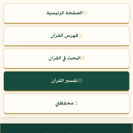
۞
الصفحة الرئيسية
۞
فهرس القرآن
۞
البحث في القرآن
۞
تفسير القرآن
۞
محفظتي