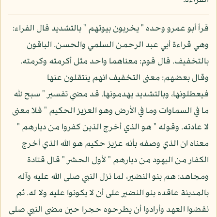
القراءة:
قرأ أبو عمرو وحده " يخربون بيوتهم " بالتشديد قال الفراء:
وهي قراءة أبي عبد الرحمن السلمي والحسن. الباقون
بالتخفيف. قال قوم: معناهما واحد مثل أكرمته وكرمته.
وقال بعضهم: معنى التخفيف انهم ينتقلون عنها
فيعطلونها، وبالتشديد يهدمونها. قد مضي تفسير " سبح لله
ما في السماوات وما في الأرض وهو العزيز الحكيم " فلا معنى
لا عادته. وقوله " هو الذي أخرج الذين كفروا من ديارهم "
معناه ان الذي وصفه بأنه عزيز حكيم هو الله الذي أخرج
الكفار من اليهود من ديارهم " لأول الحشر " قال قتادة
ومجاهد: هم بنو النضير، لما نزل النبي صلى الله عليه وآله
بالمدينة عاقده بنو النضير على أن لا يكونوا عليه ولا له. ثم
نقضوا العهد وأرادوا أن يطرحوه حجرا حين مضى النبي صلى