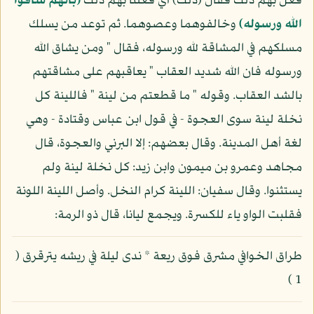
فعل بهم ذلك فقال (ذلك) أي فعلنا بهم ذلك
(بأنهم شاقوا
الله ورسوله)
وخالفوهما وعصوهما. ثم توعد من يسلك
مسلكهم في المشاقة لله ورسوله، فقال " ومن يشاق الله
ورسوله فان الله شديد العقاب " يعاقبهم على مشاقتهم
بالشد العقاب. وقوله " ما قطعتم من لينة " فاللينة كل
نخلة لينة سوى العجوة - في قول ابن عباس وقتادة - وهي
لغة أهل المدينة. وقال بعضهم: إلا البرني والعجوة، قال
مجاهد وعمرو بن ميمون وابن زيد: كل نخلة لينة ولم
يستثنوا. وقال سفيان: اللينة كرام النخل. وأصل اللينة اللونة
فقلبت الواو ياء للكسرة. ويجمع ليانا، قال ذو الرمة:
طراق الخوافي مشرق فوق ريعة * ندى ليلة في ريشه يترقرق (
1 )