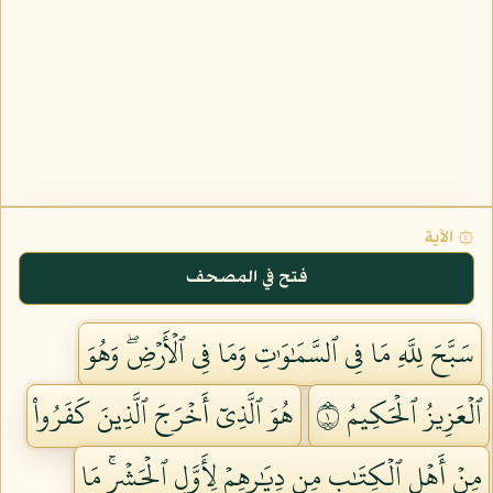
۞ الآية
فتح في المصحف
سَبَّحَ لِلَّهِ مَا فِي ٱلسَّمَٰوَٰتِ وَمَا فِي ٱلۡأَرۡضِۖ وَهُوَ
ٱلۡعَزِيزُ ٱلۡحَكِيمُ ١
هُوَ ٱلَّذِيٓ أَخۡرَجَ ٱلَّذِينَ كَفَرُواْ
مِنۡ أَهۡلِ ٱلۡكِتَٰبِ مِن دِيَٰرِهِمۡ لِأَوَّلِ ٱلۡحَشۡرِۚ مَا