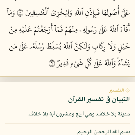
عَلَىٰٓ أُصُولِهَا فَبِإِذۡنِ ٱللَّهِ وَلِيُخۡزِيَ ٱلۡفَٰسِقِينَ ٥
وَمَآ
أَفَآءَ ٱللَّهُ عَلَىٰ رَسُولِهِۦ مِنۡهُمۡ فَمَآ أَوۡجَفۡتُمۡ عَلَيۡهِ مِنۡ
خَيۡلٖ وَلَا رِكَابٖ وَلَٰكِنَّ ٱللَّهَ يُسَلِّطُ رُسُلَهُۥ عَلَىٰ مَن
يَشَآءُۚ وَٱللَّهُ عَلَىٰ كُلِّ شَيۡءٖ قَدِيرٞ ٦
۞ التفسير
التبيان في تفسير القرآن
مدينة بلا خلاف. وهي أربع وعشرون آية بلا خلاف.
بسم الله الرحمن الرحيم