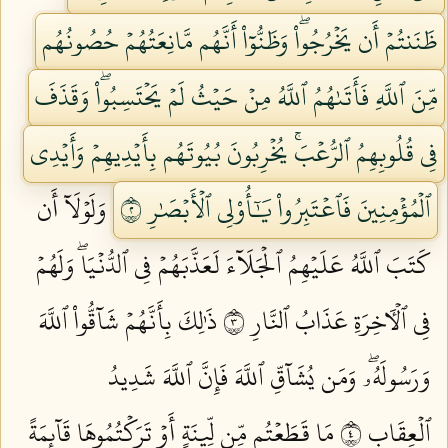
ظَنَنتُمۡ أَن يَخۡرُجُواْۖ وَظَنُّوٓاْ أَنَّهُم مَّانِعَتُهُمۡ حُصُونُهُم
مِّنَ ٱللَّهِ فَأَتَىٰهُمُ ٱللَّهُ مِنۡ حَيۡثُ لَمۡ يَحۡتَسِبُواْۖ وَقَذَفَ
فِي قُلُوبِهِمُ ٱلرُّعۡبَۚ يُخۡرِبُونَ بُيُوتَهُم بِأَيۡدِيهِمۡ وَأَيۡدِي
ٱلۡمُؤۡمِنِينَ فَٱعۡتَبِرُواْ يَٰٓأُوْلِي ٱلۡأَبۡصَٰرِ ٢
وَلَوۡلَآ أَن
كَتَبَ ٱللَّهُ عَلَيۡهِمُ ٱلۡجَلَآءَ لَعَذَّبَهُمۡ فِي ٱلدُّنۡيَاۖ وَلَهُمۡ
فِي ٱلۡأٓخِرَةِ عَذَابُ ٱلنَّارِ ٣
ذَٰلِكَ بِأَنَّهُمۡ شَآقُّواْ ٱللَّهَ
وَرَسُولَهُۥۖ وَمَن يُشَآقِّ ٱللَّهَ فَإِنَّ ٱللَّهَ شَدِيدُ
ٱلۡعِقَابِ ٤
مَا قَطَعۡتُم مِّن لِّينَةٍ أَوۡ تَرَكۡتُمُوهَا قَآئِمَةً