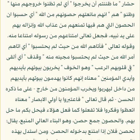
حشار " ما ظننتم أن يخرجوا " أي لم تظنوا خروجهم منها "
وظنو " هم " انهم مانعتهم حصونهم من الله " أي حسبوا ان
الحصون التي هم فيها تمنعهم من عذاب الله وإنزاله بهم
على يد نبيه، فجعل تعالى امتناعهم من رسوله امتناعا منه.
وقوله تعالى " فأتاهم الله من حيث لم يحتسبوا " أي اتاهم
أمر الله من حيث لم يحتسبوا مجيئه منه " وقذف " أي ألقى
" في قلوبهم الرعب " وهو الخوف " يخربون بيوتهم بأيديهم
وأيدي المؤمنين " معناه إنهم كانوا يهدمون بيوتهم بأيديهم
من داخل ليهربوا ويخرب المؤمنون من خارج - على ما ذكره
الحسن - ثم قال تعالى " فاعتبروا يا أولي الابصار " معناه
اتعظوا وفكروا فلا تفعلوا كما فعل هؤلاء فيحل بكم ما حل
بهم. والحصون جمع حصن، وهو البناء العالي المنيع، يقال:
تحصن فلان إذا امتنع بدخوله الحصن. ومن استدل بهذه