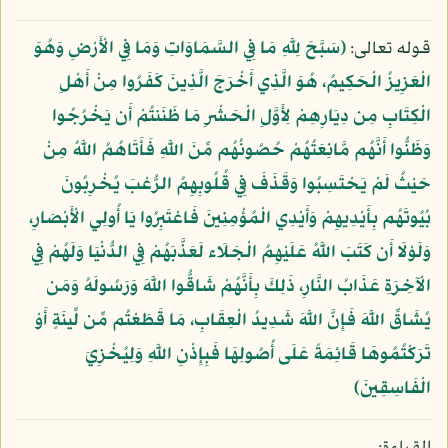
قوله تعالى:
﴿سَبَّحَ لِلَّهِ مَا فِي السَّمَاوَاتِ وَمَا فِي الْأَرْضِ وَهُوَ
الْعَزِيزُ الْحَكِيمُ، هُوَ الَّذِي أَخْرَجَ الَّذِينَ كَفَرُوا مِنْ أَهْلِ
الْكِتَابِ مِن دِيَارِهِمْ لِأَوَّلِ الْحَشْرِ مَا ظَنَنتُمْ أَن يَخْرُجُوا
وَظَنُّوا أَنَّهُم مَّانِعَتُهُمْ حُصُونُهُم مِّنَ اللَّهِ فَأَتَاهُمُ اللَّهُ مِنْ
حَيْثُ لَمْ يَحْتَسِبُوا وَقَذَفَ فِي قُلُوبِهِمُ الرُّعْبَ يُخْرِبُونَ
بُيُوتَهُم بِأَيْدِيهِمْ وَأَيْدِي الْمُؤْمِنِينَ فَاعْتَبِرُوا يَا أُولِي الْأَبْصَارِ،
وَلَوْلَا أَن كَتَبَ اللَّهُ عَلَيْهِمُ الْجَلَاء لَعَذَّبَهُمْ فِي الدُّنْيَا وَلَهُمْ فِي
الْآخِرَةِ عَذَابُ النَّارِ، ذَلِكَ بِأَنَّهُمْ شَاقُّوا اللَّهَ وَرَسُولَهُ وَمَن
يُشَاقِّ اللَّهَ فَإِنَّ اللَّهَ شَدِيدُ الْعِقَابِ، مَا قَطَعْتُم مِّن لِّينَةٍ أَوْ
تَرَكْتُمُوهَا قَائِمَةً عَلَى أُصُولِهَا فَبِإِذْنِ اللَّهِ وَلِيُخْزِيَ
الْفَاسِقِينَ﴾