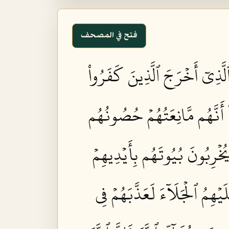
فتح في المصحف
لَّذِيٓ أَخۡرَجَ ٱلَّذِينَ كَفَرُواْ
ْ أَنَّهُم مَّانِعَتُهُمۡ حُصُونُهُم
يُخۡرِبُونَ بُيُوتَهُم بِأَيۡدِيهِمۡ
يۡهِمُ ٱلۡجَلَآءَ لَعَذَّبَهُمۡ فِي