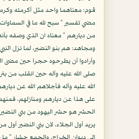
قوم: معناهما واحد مثل أكرمته وكرمت
مضي تفسير " سبح لله ما في السماوات و
من ديارهم " معناه ان الذي وصفه بأنه
ومجاهد: هم بنو النضير، لما نزل النبي 
وأرادوا أن يطرحوه حجرا حين مضى النب
صلى الله عليه وآله حين انقلب من بئر
الله عليه وآله فأجلاهم الله عن ديارهم
على هذا عن ديارهم ومنازلهم، فمنهم 
الحشر هو حشر اليهود من بني النضير إ
يريد أول الجلاء، لان بني النضير أو
إلى ديوان الخراج، والجمع حشار " ما