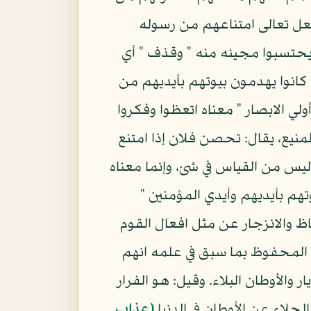
جعل تعالى امتناعهم من رسوله
 يحتسبوا مجيئه منه " وقذف " أي
 كانوا يهدمون بيوتهم بأيديهم من
لي الابصار " معناه اتعظوا وفكروا
نيع، يقال: تحصن فلان إذا امتنع
ليس من القياس في شئ، وإنما معناه
وتهم بأيديهم وأيدي المؤمنين "
عاظ والانزجار عن مثل افعال القوم
لوح المحفوظ بما سبق في علمه انهم
 والأوطان البلاء. وقيل: هو الفرار
لجلاء عن الأوطان في الدنيا
(عذاب