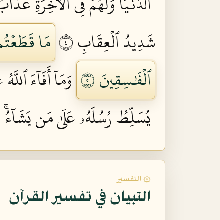
ٱلدُّنۡيَاۖ وَلَهُمۡ فِي ٱلۡأٓخِرَةِ عَذَابُ 
شَدِيدُ ٱلۡعِقَابِ ٤
مَا قَطَعۡتُم م
ٱلۡفَٰسِقِينَ ٥
وَمَآ أَفَآءَ ٱللَّ
يُسَلِّطُ رُسُلَهُۥ عَلَىٰ مَن يَشَآءُۚ وَ
۞ التفسير
التبيان في تفسير القرآن