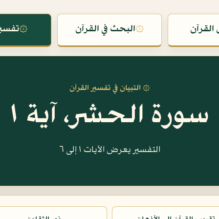
القرآن
۞
البحث في القرآن
۞
تفسير
۞ التبيان في تفسير القرآن
سورة الحشر، آية ١
التفسير يعرض الآيات ١ إلى ٦