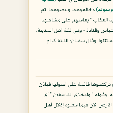
ورسوله)
وخالفوهما وعصوهما. ثم
يد العقاب " يعاقبهم على مشاقتهم
عباس وقتادة - وهي لغة أهل المدينة.
تثنوا. وقال سفيان: اللينة كرام
و تركتموها قائمة على أصولها فباذن
به. وقوله " وليخزي الفاسقين " أي
الأرض، لان فيما فعلوه إذلال أهل