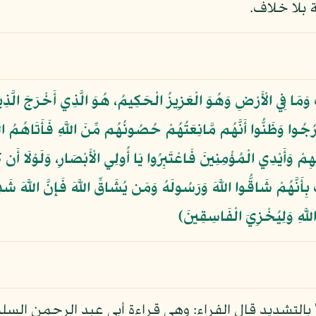
 بلا خلاف.
ِ وَمَا فِي الْأَرْضِ وَهُوَ الْعَزِيزُ الْحَكِيمُ، هُوَ الَّذِي أَخْرَجَ الَّ
رُجُوا وَظَنُّوا أَنَّهُم مَّانِعَتُهُمْ حُصُونُهُم مِّنَ اللَّهِ فَأَتَاهُمُ 
ْ وَأَيْدِي الْمُؤْمِنِينَ فَاعْتَبِرُوا يَا أُولِي الْأَبْصَارِ، وَلَوْلَا أَن كَ
كَ بِأَنَّهُمْ شَاقُّوا اللَّهَ وَرَسُولَهُ وَمَن يُشَاقِّ اللَّهَ فَإِنَّ اللَّهَ 
للَّهِ وَلِيُخْزِيَ الْفَاسِقِينَ﴾
 بالتشديد قال الفراء: وهي قراءة أبي عبد الرحمن الس