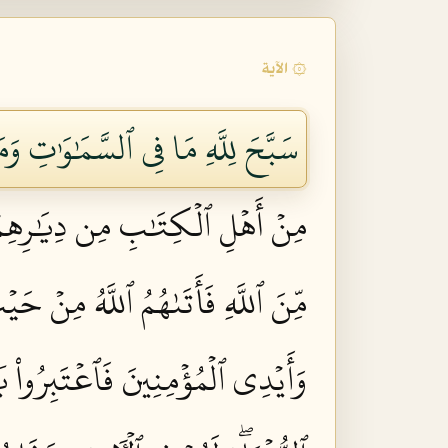
۞ الآية
سَبَّحَ لِلَّهِ مَا فِي ٱلسَّمَٰوَٰتِ وَم
مِنۡ أَهۡلِ ٱلۡكِتَٰبِ مِن دِيَٰرِهِمۡ لِ
مِّنَ ٱللَّهِ فَأَتَىٰهُمُ ٱللَّهُ مِنۡ حَ
وَأَيۡدِي ٱلۡمُؤۡمِنِينَ فَٱعۡتَبِرُواْ يَٰ