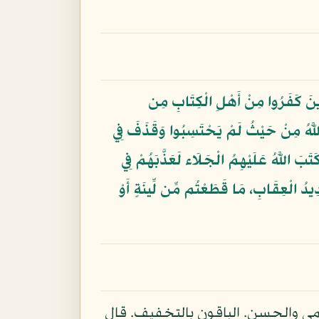
ذِينَ كَفَرُوا مِنْ أَهْلِ الْكِتَابِ مِن
اللَّهُ مِنْ حَيْثُ لَمْ يَحْتَسِبُوا وَقَذَفَ فِي
تَبَ اللَّهُ عَلَيْهِمُ الْجَلَاء لَعَذَّبَهُمْ فِي
شَدِيدُ الْعِقَابِ، مَا قَطَعْتُم مِّن لِّينَةٍ أَوْ
لمي والحسن. الباقون بالتخفيف. قال