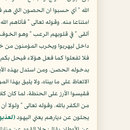
الله " أي حسبوا ان الحصون التي هم ف
امتناعا منه. وقوله تعالى " فأتاهم ا
ألقى " في قلوبهم الرعب " وهو الخوف 
داخل ليهربوا ويخرب المؤمنون من خارج 
فلا تفعلوا كما فعل هؤلاء فيحل بكم 
بدخوله الحصن. ومن استدل بهذه الآية 
الاتعاظ على ما بيناه، ولا يليق بهذا ا
فقيسوا الأرز على الحنطة، لما كان كلا
من الكفر بالله. وقوله تعالى " ولولا أ
يجلون عن ديارهم يعني اليهود
(لعذبهم
عن الأوطان يقال: جلا القوم عن منازل