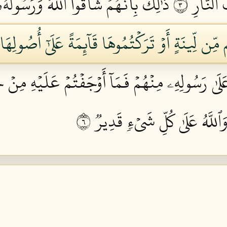
ٱلنَّارِ ٣
ذَٰلِكَ بِأَنَّهُمۡ شَآقُّواْ ٱللَّهَ وَرَسُولَهُۥ
ِّن لِّينَةٍ أَوۡ تَرَكۡتُمُوهَا قَآئِمَةً عَلَىٰٓ أُصُولِهَا 
هُ عَلَىٰ رَسُولِهِۦ مِنۡهُمۡ فَمَآ أَوۡجَفۡتُمۡ عَلَيۡهِ مِنۡ
ٱللَّهُ عَلَىٰ كُلِّ شَيۡءٖ قَدِيرٞ ٦