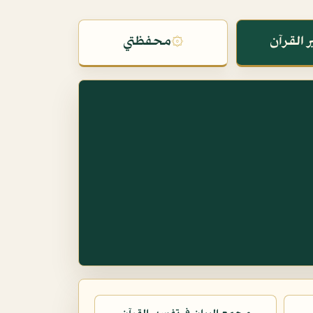
 القرآن
۞
محفظتي