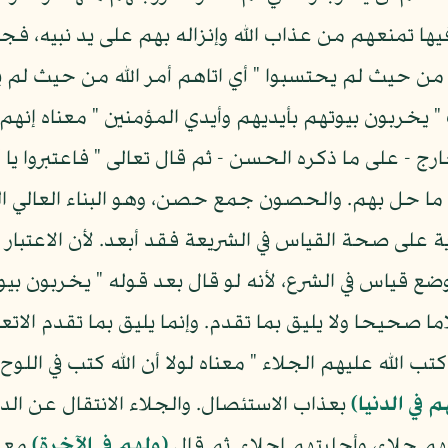
يها تمنعهم من عذاب الله وإنزاله بهم على يد نبيه، ف
لله من حيث لم يحتسبوا " أي اتاهم أمر الله من حيث لم
" يخربون بيوتهم بأيديهم وأيدي المؤمنين " معناه إنهم
- على ما ذكره الحسن - ثم قال تعالى " فاعتبروا يا أو
ما حل بهم. والحصون جمع حصن، وهو البناء العالي الم
على صحة القياس في الشريعة فقد أبعد. لأن الاعتبار 
لموضع قياس في الشرع، لأنه لو قال بعد قوله " يخربون بي
ما صحيحا ولا يليق بما تقدم. وإنما يليق بما تقدم الات
ن كتب الله عليهم الجلاء " معناه لولا أن الله كتب في ال
 في الدنيا)
بعذاب الاستئصال. والجلاء الانتقال عن الديار
هم جلاء، وأجليتهم إجلاء. ثم قال
(ولهم في الآخرة)
مع ا