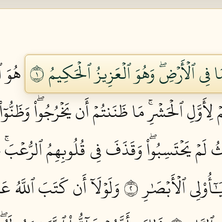
َا فِي ٱلۡأَرۡضِۖ وَهُوَ ٱلۡعَزِيزُ ٱلۡحَكِيمُ ١
هُوَ ٱ
أَوَّلِ ٱلۡحَشۡرِۚ مَا ظَنَنتُمۡ أَن يَخۡرُجُواْۖ وَظَنُّوٓا
يۡثُ لَمۡ يَحۡتَسِبُواْۖ وَقَذَفَ فِي قُلُوبِهِمُ ٱلرُّعۡبَۚ 
ٓأُوْلِي ٱلۡأَبۡصَٰرِ ٢
وَلَوۡلَآ أَن كَتَبَ ٱللَّهُ عَلَ