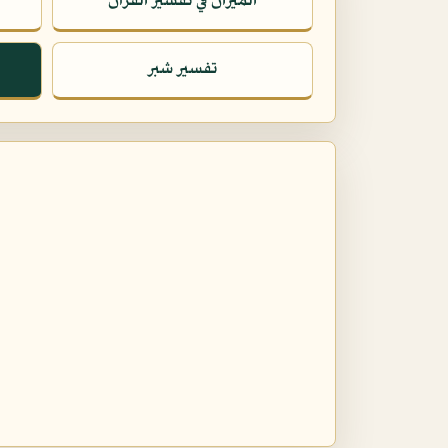
الميزان في تفسير القرآن
تفسير شبر