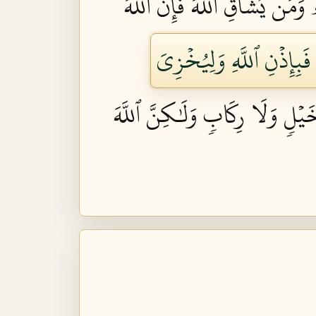
ۖ وَمَن يُشَآقِّ ٱللَّهَ فَإِنَّ ٱللَّهَ
فَبِإِذۡنِ ٱللَّهِ وَلِيُخۡزِيَ
 خَيۡلٖ وَلَا رِكَابٖ وَلَٰكِنَّ ٱللَّهَ