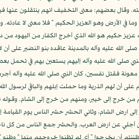
ه. وقال بعضهم: معنى التخفيف انهم ينتقلون عنها فيع
ما في الأرض وهو العزيز الحكيم " فلا معنى لا عادته. و
 عزيز حكيم هو الله الذي أخرج الكفار من اليهود من دي
صلى الله عليه وآله بالمدينة عاقده بنو النضير على أن لا
ي صلى الله عليه وآله إليهم يستعين بهم في تحمل بعض 
 معونة فقتل نفسين، كان النبي صلى الله عليه وآله أجر
 على أن لهم الذرية وما حملت إبلهم والباقي لرسول الله
من خرج إلى خيبر، ومنهم من خرج إلى الشام. وقوله تعا
لى ارض الشام، وثاني الحشر حشر الناس يوم القيامة إل
ل من أجلي عن ارض العرب. والحشر جمع الناس من كل نا
 ظننتم أن يخرجوا " أي لم تظنوا خروجهم منها " وظنو