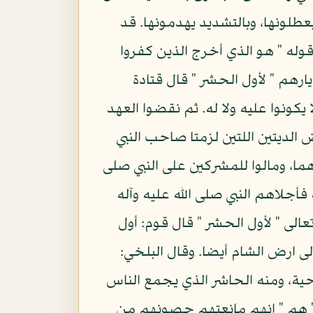
طلونها، وبالتشديد يهدمونها. قد
قوله " هو الذي أخرج الذين كفروا
ارهم " لأول الحشر " قال قتادة
 يكونوا عليه ولا له. ثم نقضوا العهد
الديتين اللتين لزمتا صاحب النبي
هما، ومالوا للمشركين على النبي صلى
 فأجلاهم النبي صلى الله عليه وآله
لى " لأول الحشر " قال قوم: أول
ى ارض الشام أيضا. وقال البلخي:
حية، ومنه الحاشر الذي يجمع الناس
 " هم " انهم مانعتهم حصونهم من