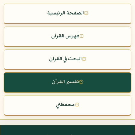
۞
الصفحة الرئيسية
۞
فهرس القرآن
۞
البحث في القرآن
۞
تفسير القرآن
۞
محفظتي