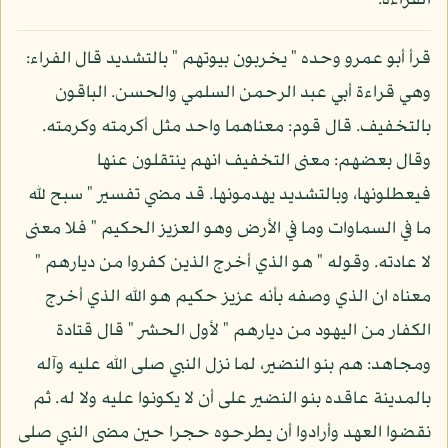
القراءة:
قرأ أبو عمرو وحده " يخربون بيوتهم " بالتشديد قال الفراء:
وهي قراءة أبي عبد الرحمن السلمي والحسن. الباقون
بالتخفيف. قال قوم: معناهما واحد مثل أكرمته وكرمته.
وقال بعضهم: معنى التخفيف انهم ينتقلون عنها
فيعطلونها، وبالتشديد يهدمونها. قد مضي تفسير " سبح لله
ما في السماوات وما في الأرض وهو العزيز الحكيم " فلا معنى
لا عادته. وقوله " هو الذي أخرج الذين كفروا من ديارهم "
معناه ان الذي وصفه بأنه عزيز حكيم هو الله الذي أخرج
الكفار من اليهود من ديارهم " لأول الحشر " قال قتادة
ومجاهد: هم بنو النضير، لما نزل النبي صلى الله عليه وآله
بالمدينة عاقده بنو النضير على أن لا يكونوا عليه ولا له. ثم
نقضوا العهد وأرادوا أن يطرحوه حجرا حين مضى النبي صلى