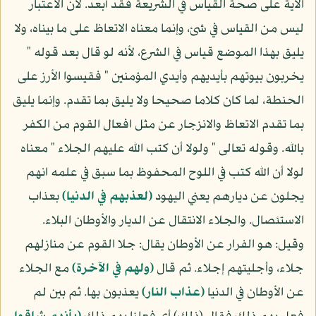
الآية على صحة القياس في الشريعة فقد أبعد. لأن الاعتبار
ليس من القياس في شئ، وإنما معناه الاتعاظ على ما بيناه، ولا
يليق بهذا الموضع قياس في الشرع، لأنه لو قال بعد قوله "
يخربون بيوتهم بأيديهم وأيدي المؤمنين " فقيسوا الأرز على
الحنطة، لما كان كلاما صحيحا ولا يليق بما تقدم. وإنما يليق
بما تقدم الاتعاظ والانزجار عن مثل افعال القوم من الكفر
بالله. وقوله تعالى " ولولا أن كتب الله عليهم الجلاء " معناه
لولا أن الله كتب في اللوح المحفوظ بما سبق في علمه انهم
يجلون عن ديارهم يعني اليهود
(لعذبهم في الدنيا)
بعذاب
الاستئصال. والجلاء الانتقال عن الديار والأوطان البلاء.
وقيل: هو الفرار عن الأوطان يقال: جلا القوم عن منازلهم
جلاء، وأجليتهم إجلاء. ثم قال
(ولهم في الآخرة)
مع الجلاء
عن الأوطان في الدنيا
(عذاب النار)
يعذبون بها. ثم بين لم