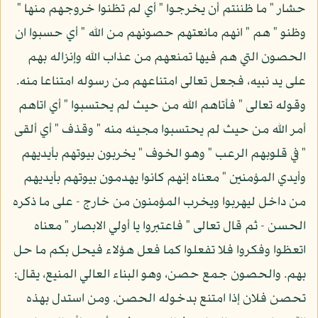
حشار " ما ظننتم أن يخرجوا " أي لم تظنوا خروجهم منها "
وظنو " هم " انهم مانعتهم حصونهم من الله " أي حسبوا ان
الحصون التي هم فيها تمنعهم من عذاب الله وإنزاله بهم
على يد نبيه، فجعل تعالى امتناعهم من رسوله امتناعا منه.
وقوله تعالى " فأتاهم الله من حيث لم يحتسبوا " أي اتاهم
أمر الله من حيث لم يحتسبوا مجيئه منه " وقذف " أي ألقى
" في قلوبهم الرعب " وهو الخوف " يخربون بيوتهم بأيديهم
وأيدي المؤمنين " معناه إنهم كانوا يهدمون بيوتهم بأيديهم
من داخل ليهربوا ويخرب المؤمنون من خارج - على ما ذكره
الحسن - ثم قال تعالى " فاعتبروا يا أولي الابصار " معناه
اتعظوا وفكروا فلا تفعلوا كما فعل هؤلاء فيحل بكم ما حل
بهم. والحصون جمع حصن، وهو البناء العالي المنيع، يقال:
تحصن فلان إذا امتنع بدخوله الحصن. ومن استدل بهذه