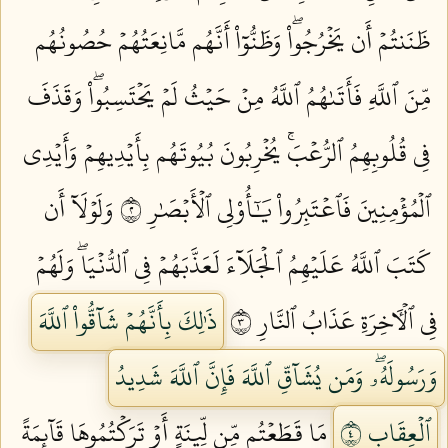
ظَنَنتُمۡ أَن يَخۡرُجُواْۖ وَظَنُّوٓاْ أَنَّهُم مَّانِعَتُهُمۡ حُصُونُهُم
مِّنَ ٱللَّهِ فَأَتَىٰهُمُ ٱللَّهُ مِنۡ حَيۡثُ لَمۡ يَحۡتَسِبُواْۖ وَقَذَفَ
فِي قُلُوبِهِمُ ٱلرُّعۡبَۚ يُخۡرِبُونَ بُيُوتَهُم بِأَيۡدِيهِمۡ وَأَيۡدِي
ٱلۡمُؤۡمِنِينَ فَٱعۡتَبِرُواْ يَٰٓأُوْلِي ٱلۡأَبۡصَٰرِ ٢
وَلَوۡلَآ أَن
كَتَبَ ٱللَّهُ عَلَيۡهِمُ ٱلۡجَلَآءَ لَعَذَّبَهُمۡ فِي ٱلدُّنۡيَاۖ وَلَهُمۡ
فِي ٱلۡأٓخِرَةِ عَذَابُ ٱلنَّارِ ٣
ذَٰلِكَ بِأَنَّهُمۡ شَآقُّواْ ٱللَّهَ
وَرَسُولَهُۥۖ وَمَن يُشَآقِّ ٱللَّهَ فَإِنَّ ٱللَّهَ شَدِيدُ
ٱلۡعِقَابِ ٤
مَا قَطَعۡتُم مِّن لِّينَةٍ أَوۡ تَرَكۡتُمُوهَا قَآئِمَةً