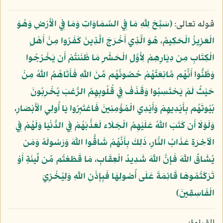
قوله تعالى:
﴿سَبَّحَ لِلَّهِ مَا فِي السَّمَاوَاتِ وَمَا فِي الْأَرْضِ وَهُوَ
الْعَزِيزُ الْحَكِيمُ، هُوَ الَّذِي أَخْرَجَ الَّذِينَ كَفَرُوا مِنْ أَهْلِ
الْكِتَابِ مِن دِيَارِهِمْ لِأَوَّلِ الْحَشْرِ مَا ظَنَنتُمْ أَن يَخْرُجُوا
وَظَنُّوا أَنَّهُم مَّانِعَتُهُمْ حُصُونُهُم مِّنَ اللَّهِ فَأَتَاهُمُ اللَّهُ مِنْ
حَيْثُ لَمْ يَحْتَسِبُوا وَقَذَفَ فِي قُلُوبِهِمُ الرُّعْبَ يُخْرِبُونَ
بُيُوتَهُم بِأَيْدِيهِمْ وَأَيْدِي الْمُؤْمِنِينَ فَاعْتَبِرُوا يَا أُولِي الْأَبْصَارِ،
وَلَوْلَا أَن كَتَبَ اللَّهُ عَلَيْهِمُ الْجَلَاء لَعَذَّبَهُمْ فِي الدُّنْيَا وَلَهُمْ فِي
الْآخِرَةِ عَذَابُ النَّارِ، ذَلِكَ بِأَنَّهُمْ شَاقُّوا اللَّهَ وَرَسُولَهُ وَمَن
يُشَاقِّ اللَّهَ فَإِنَّ اللَّهَ شَدِيدُ الْعِقَابِ، مَا قَطَعْتُم مِّن لِّينَةٍ أَوْ
تَرَكْتُمُوهَا قَائِمَةً عَلَى أُصُولِهَا فَبِإِذْنِ اللَّهِ وَلِيُخْزِيَ
الْفَاسِقِينَ﴾