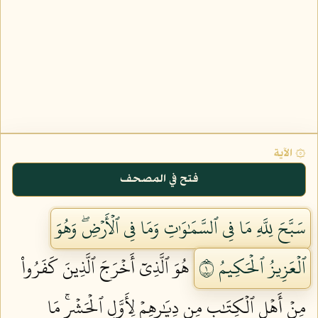
۞ الآية
فتح في المصحف
سَبَّحَ لِلَّهِ مَا فِي ٱلسَّمَٰوَٰتِ وَمَا فِي ٱلۡأَرۡضِۖ وَهُوَ
ٱلۡعَزِيزُ ٱلۡحَكِيمُ ١
هُوَ ٱلَّذِيٓ أَخۡرَجَ ٱلَّذِينَ كَفَرُواْ
مِنۡ أَهۡلِ ٱلۡكِتَٰبِ مِن دِيَٰرِهِمۡ لِأَوَّلِ ٱلۡحَشۡرِۚ مَا