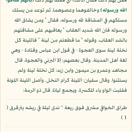
فعل بهم ذلك فقال (ذلك) أي فعلنا بهم ذلك
(بأنهم شاقوا
الله ورسوله)
وخالفوهما وعصوهما. ثم توعد من يسلك
مسلكهم في المشاقة لله ورسوله، فقال " ومن يشاق الله
ورسوله فان الله شديد العقاب " يعاقبهم على مشاقتهم
بالشد العقاب. وقوله " ما قطعتم من لينة " فاللينة كل
نخلة لينة سوى العجوة - في قول ابن عباس وقتادة - وهي
لغة أهل المدينة. وقال بعضهم: إلا البرني والعجوة، قال
مجاهد وعمرو بن ميمون وابن زيد: كل نخلة لينة ولم
يستثنوا. وقال سفيان: اللينة كرام النخل. وأصل اللينة اللونة
فقلبت الواو ياء للكسرة. ويجمع ليانا، قال ذو الرمة:
طراق الخوافي مشرق فوق ريعة * ندى ليلة في ريشه يترقرق (
1 )