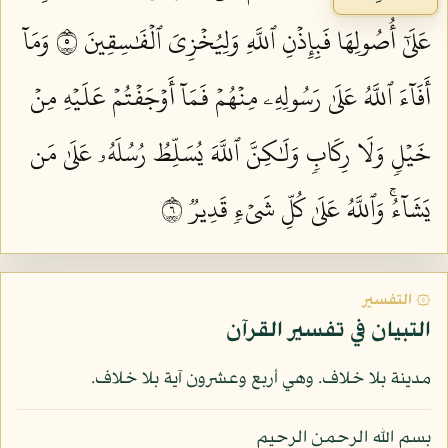
عَلَىٰٓ أُصُولِهَا فَبِإِذۡنِ ٱللَّهِ وَلِيُخۡزِيَ ٱلۡفَٰسِقِينَ ٥
وَمَآ
أَفَآءَ ٱللَّهُ عَلَىٰ رَسُولِهِۦ مِنۡهُمۡ فَمَآ أَوۡجَفۡتُمۡ عَلَيۡهِ مِنۡ
خَيۡلٖ وَلَا رِكَابٖ وَلَٰكِنَّ ٱللَّهَ يُسَلِّطُ رُسُلَهُۥ عَلَىٰ مَن
يَشَآءُۚ وَٱللَّهُ عَلَىٰ كُلِّ شَيۡءٖ قَدِيرٞ ٦
۞ التفسير
التبيان في تفسير القرآن
مدينة بلا خلاف. وهي أربع وعشرون آية بلا خلاف.
بسم الله الرحمن الرحيم