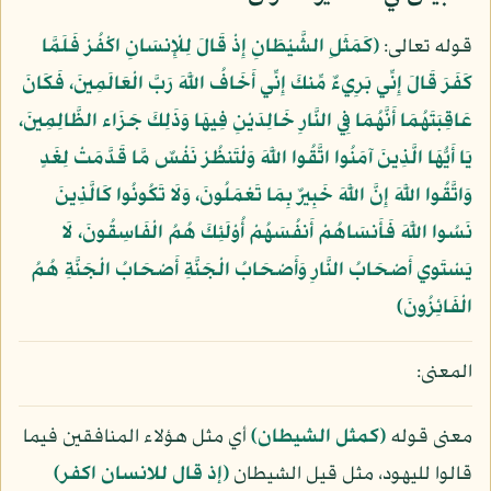
قوله تعالى:
﴿كَمَثَلِ الشَّيْطَانِ إِذْ قَالَ لِلْإِنسَانِ اكْفُرْ فَلَمَّا
كَفَرَ قَالَ إِنِّي بَرِيءٌ مِّنكَ إِنِّي أَخَافُ اللَّهَ رَبَّ الْعَالَمِينَ، فَكَانَ
عَاقِبَتَهُمَا أَنَّهُمَا فِي النَّارِ خَالِدَيْنِ فِيهَا وَذَلِكَ جَزَاء الظَّالِمِينَ،
يَا أَيُّهَا الَّذِينَ آمَنُوا اتَّقُوا اللَّهَ وَلْتَنظُرْ نَفْسٌ مَّا قَدَّمَتْ لِغَدٍ
وَاتَّقُوا اللَّهَ إِنَّ اللَّهَ خَبِيرٌ بِمَا تَعْمَلُونَ، وَلَا تَكُونُوا كَالَّذِينَ
نَسُوا اللَّهَ فَأَنسَاهُمْ أَنفُسَهُمْ أُوْلَئِكَ هُمُ الْفَاسِقُونَ، لَا
يَسْتَوِي أَصْحَابُ النَّارِ وَأَصْحَابُ الْجَنَّةِ أَصْحَابُ الْجَنَّةِ هُمُ
الْفَائِزُونَ﴾
المعنى:
معنى قوله
(كمثل الشيطان)
أي مثل هؤلاء المنافقين فيما
قالوا لليهود، مثل قيل الشيطان
(إذ قال للانسان اكفر)