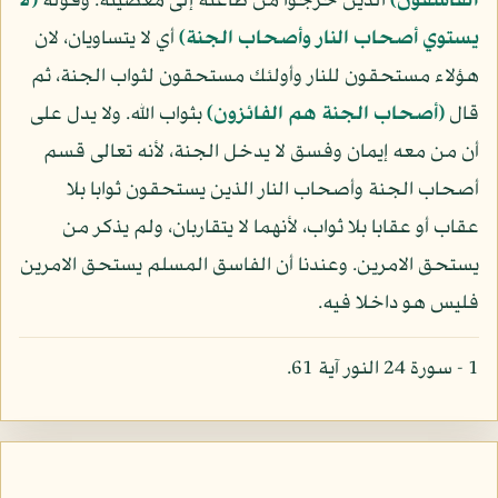
الفاسقون)
الذين خرجوا من طاعته إلى معصيته. وقوله
(لا
يستوي أصحاب النار وأصحاب الجنة)
أي لا يتساويان، لان
هؤلاء مستحقون للنار وأولئك مستحقون لثواب الجنة، ثم
قال
(أصحاب الجنة هم الفائزون)
بثواب الله. ولا يدل على
أن من معه إيمان وفسق لا يدخل الجنة، لأنه تعالى قسم
أصحاب الجنة وأصحاب النار الذين يستحقون ثوابا بلا
عقاب أو عقابا بلا ثواب، لأنهما لا يتقاربان، ولم يذكر من
يستحق الامرين. وعندنا أن الفاسق المسلم يستحق الامرين
فليس هو داخلا فيه.
1 - سورة 24 النور آية 61.