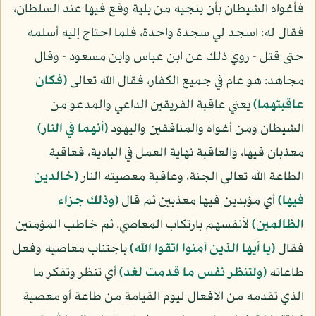
فأغواه الشيطان بأن ينجيه من بلية وقع فيها عند السلطان،
فقال له: اسجد لي سجدة واحدة، فلما احتاج إليه أسلمه
حتى قتل - روي ذلك عن ابن عباس وابن مسعود - وقال
مجاهد: هو عام في جميع الكفار، فقال الله تعالى
(فكان
عاقبتهما)
يعني عاقبة الفريقين الداعي والمدعو من
الشيطان ومن أغواه والمنافقين واليهود
(أنهما في النار)
معذبان فيها، والعاقبة نهاية العمل في البادية، فعاقبة
الطاعة الله تعالى الجنة، وعاقبة معصيته النار
(خالدين
فيها)
أي مؤبدين فيها معذبين ثم قال
(وذلك جزاء
الظالمين)
لأنفسهم بارتكاب المعاصي. ثم خاطب المؤمنين
فقال
(يا أيها الذين آمنوا اتقوا الله)
باجتناب معاصيه وفعل
طاعاته
(ولتنظر نفس ما قدمت لغد)
أي تنظر وتفكر ما
الذي تقدمه من الافعال ليوم القيامة من طاعة أو معصية