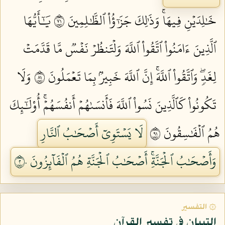
خَٰلِدَيۡنِ فِيهَاۚ وَذَٰلِكَ جَزَٰٓؤُاْ ٱلظَّٰلِمِينَ ١٧
يَٰٓأَيُّهَا
ٱلَّذِينَ ءَامَنُواْ ٱتَّقُواْ ٱللَّهَ وَلۡتَنظُرۡ نَفۡسٞ مَّا قَدَّمَتۡ
لِغَدٖۖ وَٱتَّقُواْ ٱللَّهَۚ إِنَّ ٱللَّهَ خَبِيرُۢ بِمَا تَعۡمَلُونَ ١٨
وَلَا
تَكُونُواْ كَٱلَّذِينَ نَسُواْ ٱللَّهَ فَأَنسَىٰهُمۡ أَنفُسَهُمۡۚ أُوْلَٰٓئِكَ
هُمُ ٱلۡفَٰسِقُونَ ١٩
لَا يَسۡتَوِيٓ أَصۡحَٰبُ ٱلنَّارِ
وَأَصۡحَٰبُ ٱلۡجَنَّةِۚ أَصۡحَٰبُ ٱلۡجَنَّةِ هُمُ ٱلۡفَآئِزُونَ ٢٠
۞ التفسير
التبيان في تفسير القرآن