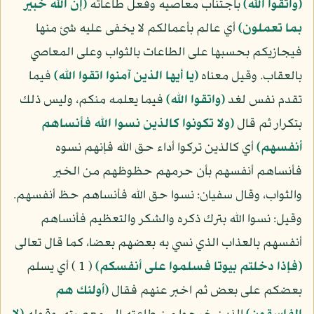
(واتقوا الله)
باجتناب معاصيه وفعل طاعاته
(إن الله خبير
بما تعملون)
أي عالم بأعمالكم لا يخفى عليه شئ منها
فيجازيكم بحسبها على الطاعات بالثواب وعلى المعاصي
بالعقاب. وقيل معناه
(يا أيها الذين آمنوا اتقوا الله)
فيما
تقدم نفس لغد
(واتقوا الله)
فيما يعلمه منكم، وليس ذلك
بتكرار ثم قال
(ولا تكونوا كالذين نسوا الله فأنساهم
أنفسهم)
أي كالذين تركوا أداء حق الله فإنهم نسوه
فأنساهم أنفسهم بأن حرمهم حظوظهم من الخير
والثواب، وقال سفيان: نسوا حق الله فأنساهم حظ أنفسهم.
وقيل: نسوا الله بترك ذكره والشكر والتعظيم فأنساهم
أنفسهم بالعذاب الذي نسي به بعضهم بعضا، كما قال تعالى
(فإذا دخلتم بيوتا فسلموا على أنفسكم)
( 1 ) أي يسلم
بعضكم على بعض ثم اخبر عنهم فقال
(أولئك هم