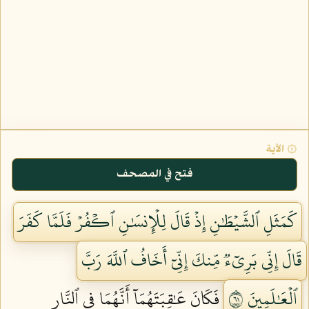
۞ الآية
فتح في المصحف
كَمَثَلِ ٱلشَّيۡطَٰنِ إِذۡ قَالَ لِلۡإِنسَٰنِ ٱكۡفُرۡ فَلَمَّا كَفَرَ
قَالَ إِنِّي بَرِيٓءٞ مِّنكَ إِنِّيٓ أَخَافُ ٱللَّهَ رَبَّ
ٱلۡعَٰلَمِينَ ١٦
فَكَانَ عَٰقِبَتَهُمَآ أَنَّهُمَا فِي ٱلنَّارِ