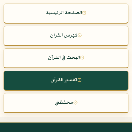
۞
الصفحة الرئيسية
۞
فهرس القرآن
۞
البحث في القرآن
۞
تفسير القرآن
۞
محفظتي