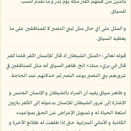
بالذين من قبلهم كفار مكة يوم بدر و ما تقدم أنسب
للسياق.
و المثل على أي حال مثل لبني النضير لا للمنافقين على ما
يعطيه السياق.
قوله تعالى: «كمثل الشيطان إذ قال للإنسان اكفر فلما كفر
قال إني بريء منك» إلخ، ظاهر السياق أنه مثل للمنافقين في
غرورهم بني النضير بوعد النصر ثم خذلانهم عند الحاجة.
و ظاهر سياق يفيد أن المراد بالشيطان و الإنسان الجنس و
الإشارة إلى غرور الشيطان للإنسان بدعوته إلى الكفر بتزيين
أمتعة الحياة له و تسويل الإعراض عن الحق بمواعيده
الكاذبة و الأماني السرابية حتى إذا طلعت له طلائع الآخرة و