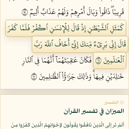
قَرِيبٗاۖ ذَاقُواْ وَبَالَ أَمۡرِهِمۡ وَلَهُمۡ عَذَابٌ أَلِيمٞ ١٥
كَمَثَلِ ٱلشَّيۡطَٰنِ إِذۡ قَالَ لِلۡإِنسَٰنِ ٱكۡفُرۡ فَلَمَّا كَفَرَ
قَالَ إِنِّي بَرِيٓءٞ مِّنكَ إِنِّيٓ أَخَافُ ٱللَّهَ رَبَّ
ٱلۡعَٰلَمِينَ ١٦
فَكَانَ عَٰقِبَتَهُمَآ أَنَّهُمَا فِي ٱلنَّارِ
خَٰلِدَيۡنِ فِيهَاۚ وَذَٰلِكَ جَزَٰٓؤُاْ ٱلظَّٰلِمِينَ ١٧
۞ التفسير
الميزان في تفسير القرآن
أَلَمْ تَر إِلَى الَّذِينَ نَافَقُوا يَقُولُونَ لِإِخْوَانِهِمُ الَّذِينَ كَفَرُوا مِنْ