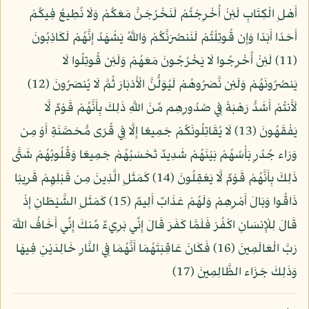
أَهْلِ الْكِتَابِ لَئِنْ أُخْرِجْتُمْ لَنَخْرُجَنَّ مَعَكُمْ وَلَا نُطِيعُ فِيكُمْ
أَحَدًا أَبَدًا وَإِن قُوتِلْتُمْ لَنَنصُرَنَّكُمْ وَاللَّهُ يَشْهَدُ إِنَّهُمْ لَكَاذِبُونَ
(11) لَئِنْ أُخْرِجُوا لَا يَخْرُجُونَ مَعَهُمْ وَلَئِن قُوتِلُوا لَا
يَنصُرُونَهُمْ وَلَئِن نَّصَرُوهُمْ لَيُوَلُّنَّ الْأَدْبَارَ ثُمَّ لَا يُنصَرُونَ (12)
لَأَنتُمْ أَشَدُّ رَهْبَةً فِي صُدُورِهِم مِّنَ اللَّهِ ذَلِكَ بِأَنَّهُمْ قَوْمٌ لَّا
يَفْقَهُونَ (13) لَا يُقَاتِلُونَكُمْ جَمِيعًا إِلَّا فِي قُرًى مُّحَصَّنَةٍ أَوْ مِن
وَرَاء جُدُرٍ بَأْسُهُمْ بَيْنَهُمْ شَدِيدٌ تَحْسَبُهُمْ جَمِيعًا وَقُلُوبُهُمْ شَتَّى
ذَلِكَ بِأَنَّهُمْ قَوْمٌ لَّا يَعْقِلُونَ (14) كَمَثَلِ الَّذِينَ مِن قَبْلِهِمْ قَرِيبًا
ذَاقُوا وَبَالَ أَمْرِهِمْ وَلَهُمْ عَذَابٌ أَلِيمٌ (15) كَمَثَلِ الشَّيْطَانِ إِذْ
قَالَ لِلْإِنسَانِ اكْفُرْ فَلَمَّا كَفَرَ قَالَ إِنِّي بَرِيءٌ مِّنكَ إِنِّي أَخَافُ اللَّهَ
رَبَّ الْعَالَمِينَ (16) فَكَانَ عَاقِبَتَهُمَا أَنَّهُمَا فِي النَّارِ خَالِدَيْنِ فِيهَا
وَذَلِكَ جَزَاء الظَّالِمِينَ (17)