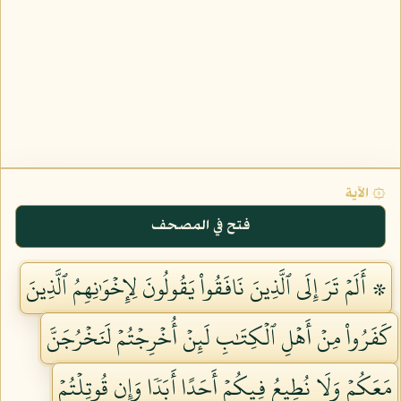
۞ الآية
فتح في المصحف
۞ أَلَمۡ تَرَ إِلَى ٱلَّذِينَ نَافَقُواْ يَقُولُونَ لِإِخۡوَٰنِهِمُ ٱلَّذِينَ
كَفَرُواْ مِنۡ أَهۡلِ ٱلۡكِتَٰبِ لَئِنۡ أُخۡرِجۡتُمۡ لَنَخۡرُجَنَّ
مَعَكُمۡ وَلَا نُطِيعُ فِيكُمۡ أَحَدًا أَبَدٗا وَإِن قُوتِلۡتُمۡ