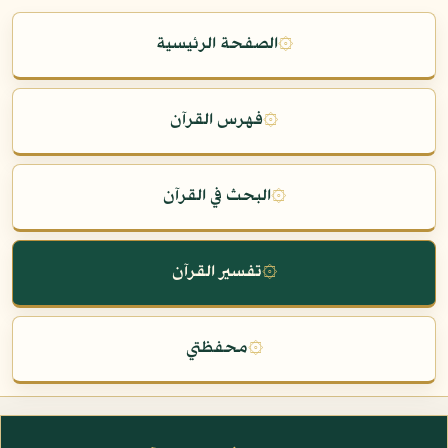
۞
الصفحة الرئيسية
۞
فهرس القرآن
۞
البحث في القرآن
۞
تفسير القرآن
۞
محفظتي