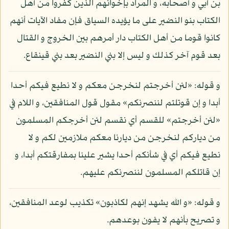
بن أبي و أصحابه، و المراد بإخوانهم الذين كفروا من أهل
الكتاب بنو النضير على ما يؤيده السياق فإن مفاد الآيات أنهم
كانوا قوما من أهل الكتاب دار أمرهم بين الخروج و القتال
بعد قوم آخر كذلك و ليس إلا بني النضير بعد بني قينقاع.
و قوله: «لئن أخرجتم لنخرجن معكم و لا نطيع فيكم أحدا
أبدا و إن قوتلتم لننصرنكم» مقول قول المنافقين، و اللام في
«لئن أخرجتم» للقسم أي نقسم لئن أخرجكم المسلمون
من دياركم لنخرجن من ديارنا معكم ملازمين لكم و لا
نطيع فيكم أي في شأنكم أحدا يشير علينا بمفارقتكم أبدا، و
إن قاتلكم المسلمون لننصرنكم عليهم.
و قوله: «و الله يشهد إنهم لكاذبون» تكذيب لوعد المنافقين،
و تصريح بأنهم لا يفون بوعدهم.