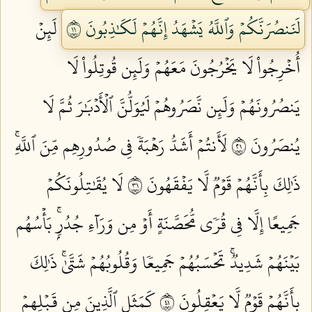
لَنَنصُرَنَّكُمۡ وَٱللَّهُ يَشۡهَدُ إِنَّهُمۡ لَكَٰذِبُونَ ١١
لَئِنۡ
أُخۡرِجُواْ لَا يَخۡرُجُونَ مَعَهُمۡ وَلَئِن قُوتِلُواْ لَا
يَنصُرُونَهُمۡ وَلَئِن نَّصَرُوهُمۡ لَيُوَلُّنَّ ٱلۡأَدۡبَٰرَ ثُمَّ لَا
يُنصَرُونَ ١٢
لَأَنتُمۡ أَشَدُّ رَهۡبَةٗ فِي صُدُورِهِم مِّنَ ٱللَّهِۚ
ذَٰلِكَ بِأَنَّهُمۡ قَوۡمٞ لَّا يَفۡقَهُونَ ١٣
لَا يُقَٰتِلُونَكُمۡ
جَمِيعًا إِلَّا فِي قُرٗى مُّحَصَّنَةٍ أَوۡ مِن وَرَآءِ جُدُرِۭۚ بَأۡسُهُم
بَيۡنَهُمۡ شَدِيدٞۚ تَحۡسَبُهُمۡ جَمِيعٗا وَقُلُوبُهُمۡ شَتَّىٰۚ ذَٰلِكَ
بِأَنَّهُمۡ قَوۡمٞ لَّا يَعۡقِلُونَ ١٤
كَمَثَلِ ٱلَّذِينَ مِن قَبۡلِهِمۡ