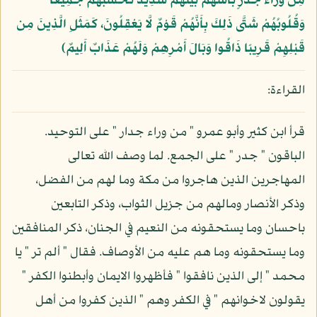
مِن وَرَاء جُدُرٍ بَأْسُهُمْ بَيْنَهُمْ شَدِيدٌ تَحْسَبُهُمْ جَمِيعًا
وَقُلُوبُهُمْ شَتَّى ذَلِكَ بِأَنَّهُمْ قَوْمٌ لَّا يَعْقِلُونَ، كَمَثَلِ الَّذِينَ مِن
قَبْلِهِمْ قَرِيبًا ذَاقُوا وَبَالَ أَمْرِهِمْ وَلَهُمْ عَذَابٌ أَلِيمٌ﴾
القراءة:
قرأ ابن كثير وأبو عمرو " من وراء جدار " على التوحيد.
الباقون " جدر " على الجمع. لما وصف الله تعالى
المهاجرين الذين هاجروا من مكة وما لهم من الفضل،
وذكر الأنصار ومالهم من جزيل الثواب، وذكر التابعين
باحسان وما يستحقونه من النعيم في الجنان، ذكر المنافقين
وما يستحقونه وما هم عليه من الأوصاف. فقال " ألم تر " يا
محمد " إلى الذين نافقوا " فأظهروا الايمان وأبطنوا الكفر "
يقولون لاخوانهم " في الكفر وهم " الذين كفروا من أهل