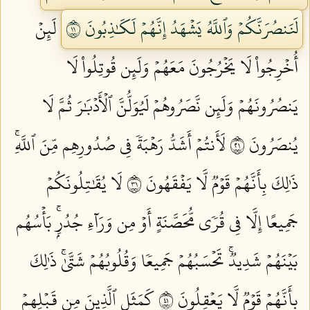
لَنَنصُرَنَّكُمۡ وَٱللَّهُ يَشۡهَدُ إِنَّهُمۡ لَكَٰذِبُونَ ١١
لَئِنۡ
أُخۡرِجُواْ لَا يَخۡرُجُونَ مَعَهُمۡ وَلَئِن قُوتِلُواْ لَا
يَنصُرُونَهُمۡ وَلَئِن نَّصَرُوهُمۡ لَيُوَلُّنَّ ٱلۡأَدۡبَٰرَ ثُمَّ لَا
يُنصَرُونَ ١٢
لَأَنتُمۡ أَشَدُّ رَهۡبَةٗ فِي صُدُورِهِم مِّنَ ٱللَّهِۚ
ذَٰلِكَ بِأَنَّهُمۡ قَوۡمٞ لَّا يَفۡقَهُونَ ١٣
لَا يُقَٰتِلُونَكُمۡ
جَمِيعًا إِلَّا فِي قُرٗى مُّحَصَّنَةٍ أَوۡ مِن وَرَآءِ جُدُرِۭۚ بَأۡسُهُم
بَيۡنَهُمۡ شَدِيدٞۚ تَحۡسَبُهُمۡ جَمِيعٗا وَقُلُوبُهُمۡ شَتَّىٰۚ ذَٰلِكَ
بِأَنَّهُمۡ قَوۡمٞ لَّا يَعۡقِلُونَ ١٤
كَمَثَلِ ٱلَّذِينَ مِن قَبۡلِهِمۡ