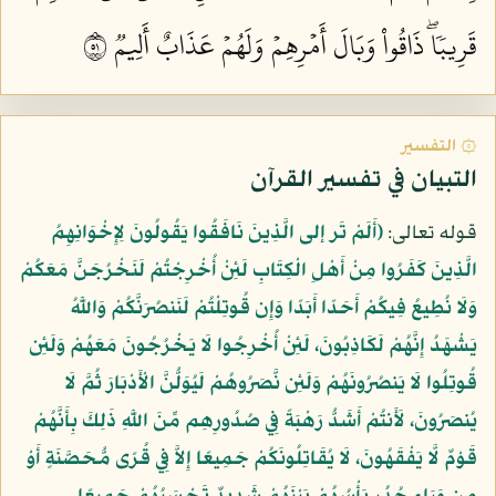
قَرِيبٗاۖ ذَاقُواْ وَبَالَ أَمۡرِهِمۡ وَلَهُمۡ عَذَابٌ أَلِيمٞ ١٥
۞ التفسير
التبيان في تفسير القرآن
قوله تعالى:
﴿أَلَمْ تَر إلى الَّذِينَ نَافَقُوا يَقُولُونَ لِإِخْوَانِهِمُ
الَّذِينَ كَفَرُوا مِنْ أَهْلِ الْكِتَابِ لَئِنْ أُخْرِجْتُمْ لَنَخْرُجَنَّ مَعَكُمْ
وَلَا نُطِيعُ فِيكُمْ أَحَدًا أَبَدًا وَإِن قُوتِلْتُمْ لَنَنصُرَنَّكُمْ وَاللَّهُ
يَشْهَدُ إِنَّهُمْ لَكَاذِبُونَ، لَئِنْ أُخْرِجُوا لَا يَخْرُجُونَ مَعَهُمْ وَلَئِن
قُوتِلُوا لَا يَنصُرُونَهُمْ وَلَئِن نَّصَرُوهُمْ لَيُوَلُّنَّ الْأَدْبَارَ ثُمَّ لَا
يُنصَرُونَ، لَأَنتُمْ أَشَدُّ رَهْبَةً فِي صُدُورِهِم مِّنَ اللَّهِ ذَلِكَ بِأَنَّهُمْ
قَوْمٌ لَّا يَفْقَهُونَ، لَا يُقَاتِلُونَكُمْ جَمِيعًا إِلاَّ فِي قُرًى مُّحَصَّنَةٍ أَوْ