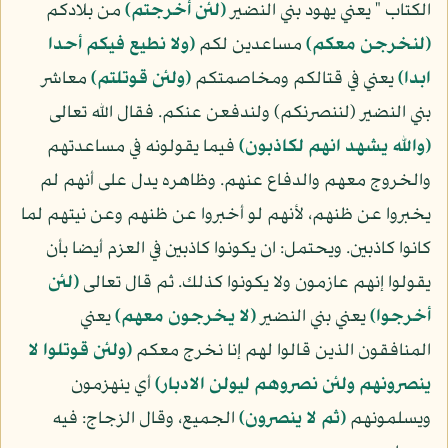
الكتاب " يعني يهود بني النضير
(لئن أخرجتم)
من بلادكم
(لنخرجن معكم)
مساعدين لكم
(ولا نطيع فيكم أحدا
ابدا)
يعني في قتالكم ومخاصمتكم
(ولئن قوتلتم)
معاشر
بني النضير (لننصرنكم) ولندفعن عنكم. فقال الله تعالى
(والله يشهد انهم لكاذبون)
فيما يقولونه في مساعدتهم
والخروج معهم والدفاع عنهم. وظاهره يدل على أنهم لم
يخبروا عن ظنهم، لأنهم لو أخبروا عن ظنهم وعن نيتهم لما
كانوا كاذبين. ويحتمل: ان يكونوا كاذبين في العزم أيضا بأن
يقولوا إنهم عازمون ولا يكونوا كذلك. ثم قال تعالى
(لئن
أخرجوا)
يعني بني النضير
(لا يخرجون معهم)
يعني
المنافقون الذين قالوا لهم إنا نخرج معكم
(ولئن قوتلوا لا
ينصرونهم ولئن نصروهم ليولن الادبار)
أي ينهزمون
ويسلمونهم
(ثم لا ينصرون)
الجميع، وقال الزجاج: فيه