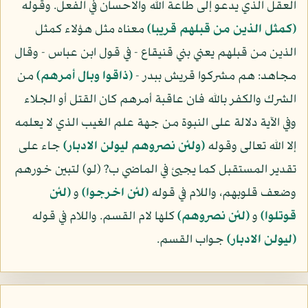
العقل الذي يدعو إلى طاعة الله والاحسان في الفعل. وقوله
(كمثل الذين من قبلهم قريبا)
معناه مثل هؤلاء كمثل
الذين من قبلهم يعني بني قنيقاع - في قول ابن عباس - وقال
مجاهد: هم مشركوا قريش ببدر -
(ذاقوا وبال أمرهم)
من
الشرك والكفر بالله فان عاقبة أمرهم كان القتل أو الجلاء
وفي الآية دلالة على النبوة من جهة علم الغيب الذي لا يعلمه
إلا الله تعالى وقوله
(ولئن نصروهم ليولن الادبار)
جاء على
تقدير المستقبل كما يجيئ في الماضي ب? (لو) لتبين خورهم
وضعف قلوبهم، واللام في قوله
(لئن اخرجوا)
و
(لئن
قوتلوا)
و
(لئن نصروهم)
كلها لام القسم. واللام في قوله
(ليولن الادبار)
جواب القسم.