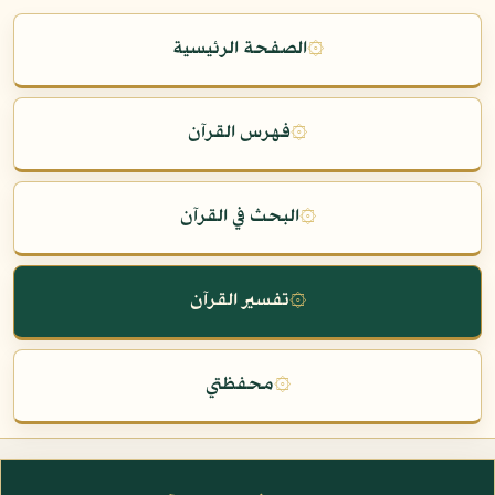
۞
الصفحة الرئيسية
۞
فهرس القرآن
۞
البحث في القرآن
۞
تفسير القرآن
۞
محفظتي