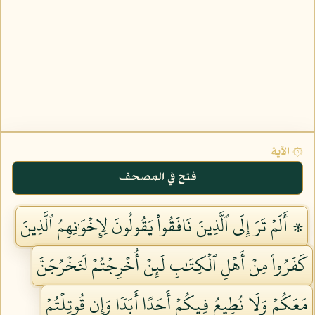
۞ الآية
فتح في المصحف
۞ أَلَمۡ تَرَ إِلَى ٱلَّذِينَ نَافَقُواْ يَقُولُونَ لِإِخۡوَٰنِهِمُ ٱلَّذِينَ
كَفَرُواْ مِنۡ أَهۡلِ ٱلۡكِتَٰبِ لَئِنۡ أُخۡرِجۡتُمۡ لَنَخۡرُجَنَّ
مَعَكُمۡ وَلَا نُطِيعُ فِيكُمۡ أَحَدًا أَبَدٗا وَإِن قُوتِلۡتُمۡ