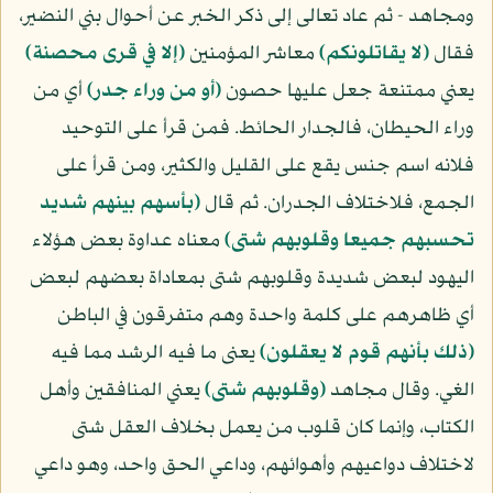
ومجاهد - ثم عاد تعالى إلى ذكر الخبر عن أحوال بني النضير،
فقال
(لا يقاتلونكم)
معاشر المؤمنين
(إلا في قرى محصنة)
يعني ممتنعة جعل عليها حصون
(أو من وراء جدر)
أي من
وراء الحيطان، فالجدار الحائط. فمن قرأ على التوحيد
فلانه اسم جنس يقع على القليل والكثير، ومن قرأ على
الجمع، فلاختلاف الجدران. ثم قال
(بأسهم بينهم شديد
تحسبهم جميعا وقلوبهم شتى)
معناه عداوة بعض هؤلاء
اليهود لبعض شديدة وقلوبهم شتى بمعاداة بعضهم لبعض
أي ظاهرهم على كلمة واحدة وهم متفرقون في الباطن
(ذلك بأنهم قوم لا يعقلون)
يعنى ما فيه الرشد مما فيه
الغي. وقال مجاهد
(وقلوبهم شتى)
يعني المنافقين وأهل
الكتاب، وإنما كان قلوب من يعمل بخلاف العقل شتى
لاختلاف دواعيهم وأهوائهم، وداعي الحق واحد، وهو داعي