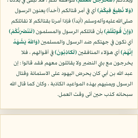
وبلادكم
(لَنَخْرُجَنَّ مَعَكُمْ)
موافقة لكم ، فلا نبقى في بلادنا ،
(وَلا نُطِيعُ فِيكُمْ)
أي في أمر قتالكم (أَحَداً) يعنون الرسول
صلى‌الله‌عليه‌وآله‌وسلم (أَبَداً) فإذا أمرنا بقتالكم لا نقاتلكم
(وَإِنْ قُوتِلْتُمْ)
بأن قاتلكم الرسول والمسلمون
(لَنَنْصُرَنَّكُمْ)
أي نكون في جهتكم ضد الرسول والمسلمين
(وَاللهُ يَشْهَدُ
إِنَّهُمْ)
أي هؤلاء المنافقين
(لَكاذِبُونَ)
في أقوالهم ، فلا
يخرجون مع بني النضير ولا يقاتلون معهم فقد قالوا : إن
عبد الله بن أبي كان يحرض اليهود على الاستمائة وقتال
الرسول ويمنيهم بهذه المواعيد الكاذبة ، وكان كما قال الله
سبحانه كذب حين أتى وقت العمل.