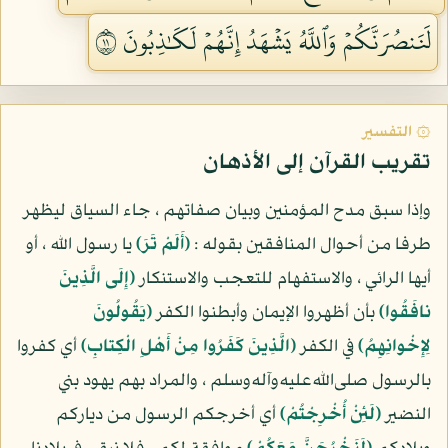
لَنَنصُرَنَّكُمۡ وَٱللَّهُ يَشۡهَدُ إِنَّهُمۡ لَكَٰذِبُونَ ١١
۞ التفسير
تقريب القرآن إلى الأذهان
وإذا سبق مدح المؤمنين وبيان صفاتهم ، جاء السياق ليظهر
طرفا من أحوال المنافقين بقوله :
(أَلَمْ تَرَ)
يا رسول الله ، أو
أيها الرائي ، والاستفهام للتعجب والاستنكار
(إِلَى الَّذِينَ
نافَقُوا)
بأن أظهروا الإيمان وأبطنوا الكفر
(يَقُولُونَ
لِإِخْوانِهِمُ)
في الكفر
(الَّذِينَ كَفَرُوا مِنْ أَهْلِ الْكِتابِ)
أي كفروا
بالرسول صلى‌الله‌عليه‌وآله‌وسلم ، والمراد بهم يهود بني
النضير
(لَئِنْ أُخْرِجْتُمْ)
أي أخرجكم الرسول من دياركم