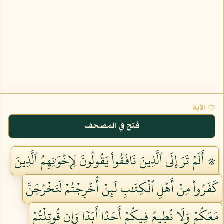
۞ الآية
فتح في المصحف
۞ أَلَمۡ تَرَ إِلَى ٱلَّذِينَ نَافَقُواْ يَقُولُونَ لِإِخۡوَٰنِهِمُ ٱلَّذِينَ
كَفَرُواْ مِنۡ أَهۡلِ ٱلۡكِتَٰبِ لَئِنۡ أُخۡرِجۡتُمۡ لَنَخۡرُجَنَّ
مَعَكُمۡ وَلَا نُطِيعُ فِيكُمۡ أَحَدًا أَبَدٗا وَإِن قُوتِلۡتُمۡ