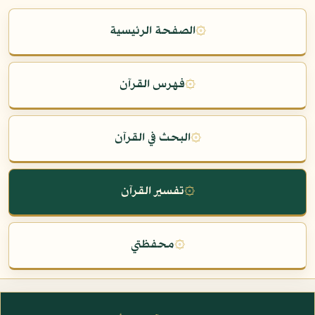
۞
الصفحة الرئيسية
۞
فهرس القرآن
۞
البحث في القرآن
۞
تفسير القرآن
۞
محفظتي