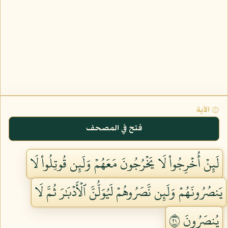
۞ الآية
فتح في المصحف
لَئِنۡ أُخۡرِجُواْ لَا يَخۡرُجُونَ مَعَهُمۡ وَلَئِن قُوتِلُواْ لَا
يَنصُرُونَهُمۡ وَلَئِن نَّصَرُوهُمۡ لَيُوَلُّنَّ ٱلۡأَدۡبَٰرَ ثُمَّ لَا
يُنصَرُونَ ١٢