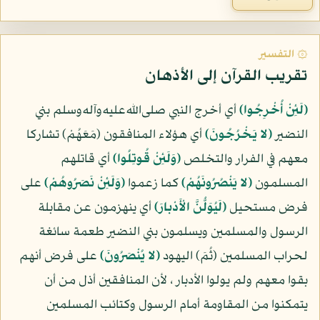
۞ التفسير
تقريب القرآن إلى الأذهان
(لَئِنْ أُخْرِجُوا)
أي أخرج النبي صلى‌الله‌عليه‌وآله‌وسلم بني
النضير
(لا يَخْرُجُونَ)
أي هؤلاء المنافقون (مَعَهُمْ) تشاركا
معهم في الفرار والتخلص
(وَلَئِنْ قُوتِلُوا)
أي قاتلهم
المسلمون
(لا يَنْصُرُونَهُمْ)
كما زعموا
(وَلَئِنْ نَصَرُوهُمْ)
على
فرض مستحيل
(لَيُوَلُّنَّ الْأَدْبارَ)
أي ينهزمون عن مقابلة
الرسول والمسلمين ويسلمون بني النضير طعمة سائغة
لحراب المسلمين (ثُمَ) اليهود
(لا يُنْصَرُونَ)
على فرض أنهم
بقوا معهم ولم يولوا الأدبار ، لأن المنافقين أذل من أن
يتمكنوا من المقاومة أمام الرسول وكتائب المسلمين