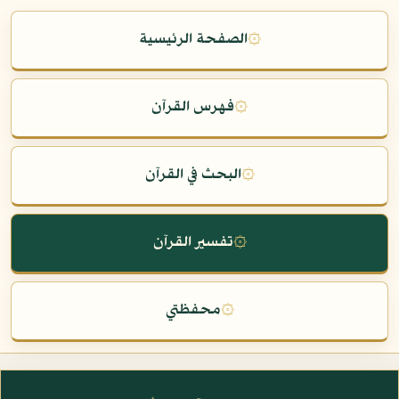
۞
الصفحة الرئيسية
۞
فهرس القرآن
۞
البحث في القرآن
۞
تفسير القرآن
۞
محفظتي