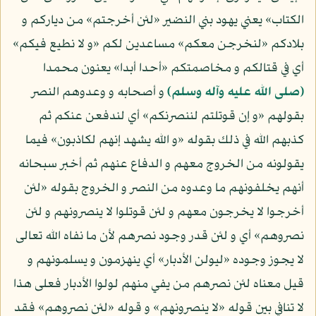
الكتاب» يعني يهود بني النضير «لئن أخرجتم» من دياركم و
بلادكم «لنخرجن معكم» مساعدين لكم «و لا نطيع فيكم»
أي في قتالكم و مخاصمتكم «أحدا أبدا» يعنون محمدا
(صلى الله عليه وآله وسلم)
و أصحابه و وعدوهم النصر
بقولهم «و إن قوتلتم لننصرنكم» أي لندفعن عنكم ثم
كذبهم الله في ذلك بقوله «و الله يشهد إنهم لكاذبون» فيما
يقولونه من الخروج معهم و الدفاع عنهم ثم أخبر سبحانه
أنهم يخلفونهم ما وعدوه من النصر و الخروج بقوله «لئن
أخرجوا لا يخرجون معهم و لئن قوتلوا لا ينصرونهم و لئن
نصروهم» أي و لئن قدر وجود نصرهم لأن ما نفاه الله تعالى
لا يجوز وجوده «ليولن الأدبار» أي ينهزمون و يسلمونهم و
قيل معناه لئن نصرهم من يفي منهم لولوا الأدبار فعلى هذا
لا تنافي بين قوله «لا ينصرونهم» و قوله «لئن نصروهم» فقد