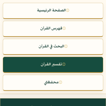
۞
الصفحة الرئيسية
۞
فهرس القرآن
۞
البحث في القرآن
۞
تفسير القرآن
۞
محفظتي