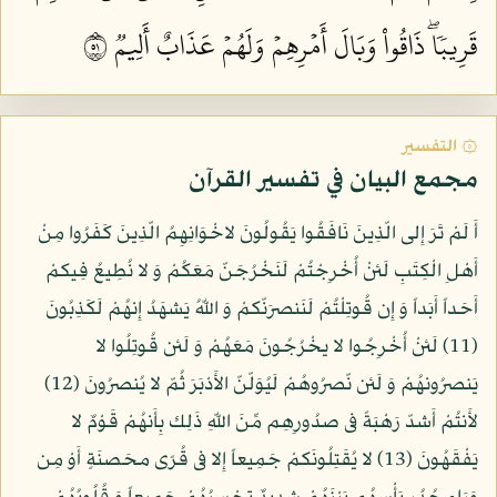
قَرِيبٗاۖ ذَاقُواْ وَبَالَ أَمۡرِهِمۡ وَلَهُمۡ عَذَابٌ أَلِيمٞ ١٥
۞ التفسير
مجمع البيان في تفسير القرآن
أَ لَمْ تَرَ إِلى الّذِينَ نَافَقُوا يَقُولُونَ لاخْوَانِهِمُ الّذِينَ كَفَرُوا مِنْ
أَهْلِ الْكِتَبِ لَئنْ أُخْرِجْتُمْ لَنَخْرُجَنّ مَعَكُمْ وَ لا نُطِيعُ فِيكمْ
أَحَداً أَبَداً وَ إِن قُوتِلْتُمْ لَنَنصرَنّكمْ وَ اللّهُ يَشهَدُ إِنهُمْ لَكَذِبُونَ
(11) لَئنْ أُخْرِجُوا لا يخْرُجُونَ مَعَهُمْ وَ لَئن قُوتِلُوا لا
يَنصرُونهُمْ وَ لَئن نّصرُوهُمْ لَيُوَلّنّ الأَدْبَرَ ثُمّ لا يُنصرُونَ (12)
لأَنتُمْ أَشدّ رَهْبَةً فى صدُورِهِم مِّنَ اللّهِ ذَلِك بِأَنهُمْ قَوْمٌ لا
يَفْقَهُونَ (13) لا يُقَتِلُونَكمْ جَمِيعاً إِلا فى قُرًى محَصنَةٍ أَوْ مِن