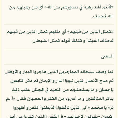
«لأنتم أشد رهبة في صدورهم من الله» أي من رهبتهم من
الله فحذف.
«كمثل الذين من قبلهم» أي مثلهم كمثل الذين من قبلهم
فحذف المبتدأ و كذلك قوله كمثل الشيطان.
المعنى
لما وصف سبحانه المهاجرين الذين هاجروا الديار و الأوطان
ثم مدح الأنصار الذين تبوؤا الدار و الإيمان ثم ذكر التابعين
بإحسان و ما يستحقونه من النعيم في الجنان عقب ذلك
بذكر المنافقين و ما أسروه من الكفر و العصيان فقال «أ لم
تر» يا محمد «إلى الذين نافقوا» فأبطنوا الكفر و أظهروا
الإيمان «يقولون لإخوانهم» في الكفر «الذين كفروا من أهل