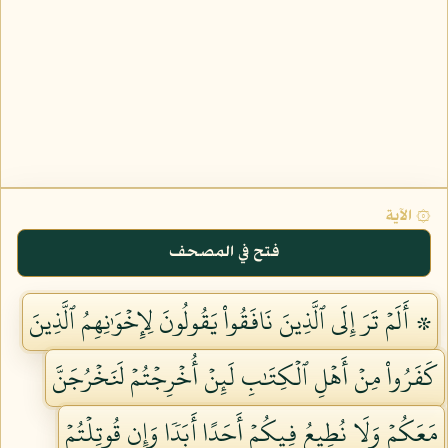
۞ الآية
فتح في المصحف
۞ أَلَمۡ تَرَ إِلَى ٱلَّذِينَ نَافَقُواْ يَقُولُونَ لِإِخۡوَٰنِهِمُ ٱلَّذِينَ
كَفَرُواْ مِنۡ أَهۡلِ ٱلۡكِتَٰبِ لَئِنۡ أُخۡرِجۡتُمۡ لَنَخۡرُجَنَّ
مَعَكُمۡ وَلَا نُطِيعُ فِيكُمۡ أَحَدًا أَبَدٗا وَإِن قُوتِلۡتُمۡ