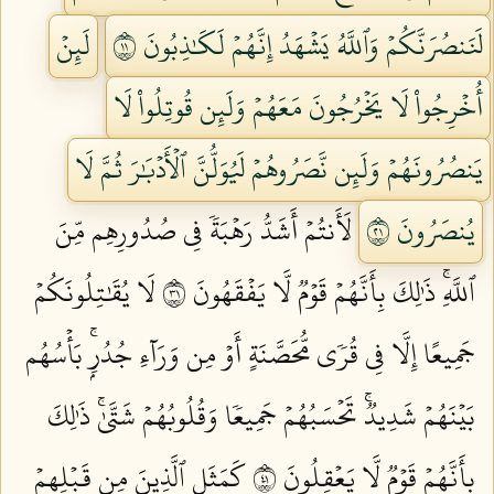
لَنَنصُرَنَّكُمۡ وَٱللَّهُ يَشۡهَدُ إِنَّهُمۡ لَكَٰذِبُونَ ١١
لَئِنۡ
أُخۡرِجُواْ لَا يَخۡرُجُونَ مَعَهُمۡ وَلَئِن قُوتِلُواْ لَا
يَنصُرُونَهُمۡ وَلَئِن نَّصَرُوهُمۡ لَيُوَلُّنَّ ٱلۡأَدۡبَٰرَ ثُمَّ لَا
يُنصَرُونَ ١٢
لَأَنتُمۡ أَشَدُّ رَهۡبَةٗ فِي صُدُورِهِم مِّنَ
ٱللَّهِۚ ذَٰلِكَ بِأَنَّهُمۡ قَوۡمٞ لَّا يَفۡقَهُونَ ١٣
لَا يُقَٰتِلُونَكُمۡ
جَمِيعًا إِلَّا فِي قُرٗى مُّحَصَّنَةٍ أَوۡ مِن وَرَآءِ جُدُرِۭۚ بَأۡسُهُم
بَيۡنَهُمۡ شَدِيدٞۚ تَحۡسَبُهُمۡ جَمِيعٗا وَقُلُوبُهُمۡ شَتَّىٰۚ ذَٰلِكَ
بِأَنَّهُمۡ قَوۡمٞ لَّا يَعۡقِلُونَ ١٤
كَمَثَلِ ٱلَّذِينَ مِن قَبۡلِهِمۡ