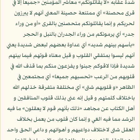
شدة عقابه «لا يقاتلونكم» معاشر المؤمنين «جميعا إلا في
قرى محصنة» أي ممتنعة حصينة المعنى أنهم لا يبرزون
لحربكم و إنما يقاتلونكم متحصنين بالقرى «أو من وراء
جدر» أي يرمونكم من وراء الجدران بالنبل و الحجر
«بأسهم بينهم شديد» أي عداوة بعضهم لبعض شديدة يعني
أنهم ليسوا بمتفقي القلوب و قيل معناه قوتهم فيما بينهم
شديدة فإذا لاقوكم جبنوا و يفزعون منكم بما قذف الله في
قلوبهم من الرعب «تحسبهم جميعا» أي مجتمعين في
الظاهر «و قلوبهم شتى» أي مختلفة متفرقة خذلهم الله
باختلاف كلمتهم و قيل إنه عنى بذلك قلوب المنافقين و
أهل الكتاب عن مجاهد «ذلك بأنهم قوم لا يعقلون» ما فيه
الرشد مما فيه الغي و إنما كان قلوب من يعمل بخلاف
العقل شتى لاختلاف دواعيهم و أهوائهم و داعي الحق واحد