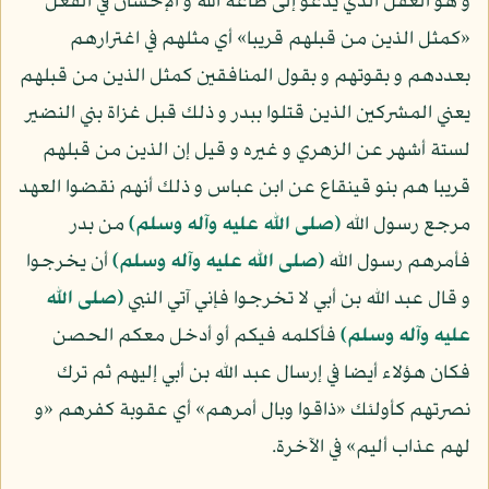
و هو العقل الذي يدعو إلى طاعة الله و الإحسان في الفعل
«كمثل الذين من قبلهم قريبا» أي مثلهم في اغترارهم
بعددهم و بقوتهم و بقول المنافقين كمثل الذين من قبلهم
يعني المشركين الذين قتلوا ببدر و ذلك قبل غزاة بني النضير
لستة أشهر عن الزهري و غيره و قيل إن الذين من قبلهم
قريبا هم بنو قينقاع عن ابن عباس و ذلك أنهم نقضوا العهد
مرجع رسول الله
(صلى الله عليه وآله وسلم)
من بدر
فأمرهم رسول الله
(صلى الله عليه وآله وسلم)
أن يخرجوا
و قال عبد الله بن أبي لا تخرجوا فإني آتي النبي
(صلى الله
عليه وآله وسلم)
فأكلمه فيكم أو أدخل معكم الحصن
فكان هؤلاء أيضا في إرسال عبد الله بن أبي إليهم ثم ترك
نصرتهم كأولئك «ذاقوا وبال أمرهم» أي عقوبة كفرهم «و
لهم عذاب أليم» في الآخرة.