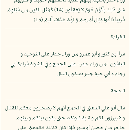
وَرَاءِ جُدُرِ بَأْسهُم بَيْنَهُمْ شدِيدٌ تحْسبُهُمْ جَمِيعاً وَ قُلُوبُهُمْ
شتى ذَلِك بِأَنّهُمْ قَوْمٌ لا يَعْقِلُونَ (14) كَمَثَلِ الّذِينَ مِن قَبْلِهِمْ
قَرِيباً ذَاقُوا وَبَالَ أَمْرِهِمْ وَ لهَُمْ عَذَابٌ أَلِيمٌ (15)
القراءة
قرأ ابن كثير و أبو عمرو من وراء جدار على التوحيد و
الباقون «من وراء جدر» على الجمع و في الشواذ قراءة أبي
رجاء و أبي حية جدر بسكون الدال.
الحجة
قال أبو علي المعنى في الجمع أنهم لا يصحرون معكم للقتال
و لا يبرزون لكم و لا يقاتلونكم حتى يكون بينكم و بينهم
حاجز من حصن أو سور فإذا كان كذلك فالمعنى على