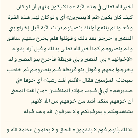
أخبر الله تعالى في هذه الآية عما لا يكون منهم أن لو كان
كيف كان يكون «ثم لا ينصرون» أي و لو كان لهم هذه القوة
و فعلوا لم ينتفع أولئك بنصرتهم نزلت الآية قبل إخراج بني
النضير و أخرجوا بعد ذلك و قوتلوا فلم يخرج معهم منافق
و لم ينصروهم كما أخبر الله تعالى بذلك و قيل أراد بقوله
«لإخوانهم» بني النضير و بني قريظة فأخرج بنو النضير و لم
يخرجوا معهم و قوتل بنو قريظة فلم ينصروهم ثم خاطب
سبحانه المؤمنين فقال «لأنتم أشد رهبة» أي خوفا «في
صدورهم» أي في قلوب هؤلاء المنافقين «من الله» المعنى
أن خوفهم منكم أشد من خوفهم من الله لأنهم
يشاهدونكم و يعرفونكم و لا يعرفون الله و هو قوله
«ذلك بأنهم قوم لا يفقهون» الحق و لا يعلمون عظمة الله و