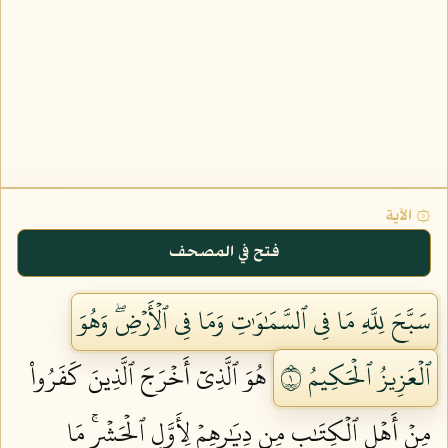
۞ الآية
فتح في المصحف
سَبَّحَ لِلَّهِ مَا فِي ٱلسَّمَٰوَٰتِ وَمَا فِي ٱلۡأَرۡضِۖ وَهُوَ
ٱلۡعَزِيزُ ٱلۡحَكِيمُ ١
هُوَ ٱلَّذِيٓ أَخۡرَجَ ٱلَّذِينَ كَفَرُواْ
مِنۡ أَهۡلِ ٱلۡكِتَٰبِ مِن دِيَٰرِهِمۡ لِأَوَّلِ ٱلۡحَشۡرِۚ مَا