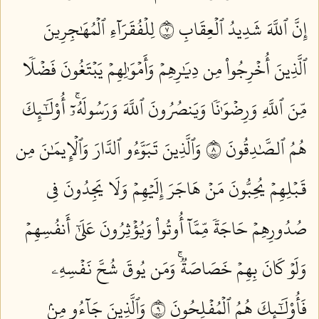
إِنَّ ٱللَّهَ شَدِيدُ ٱلۡعِقَابِ ٧
لِلۡفُقَرَآءِ ٱلۡمُهَٰجِرِينَ
ٱلَّذِينَ أُخۡرِجُواْ مِن دِيَٰرِهِمۡ وَأَمۡوَٰلِهِمۡ يَبۡتَغُونَ فَضۡلٗا
مِّنَ ٱللَّهِ وَرِضۡوَٰنٗا وَيَنصُرُونَ ٱللَّهَ وَرَسُولَهُۥٓۚ أُوْلَٰٓئِكَ
هُمُ ٱلصَّٰدِقُونَ ٨
وَٱلَّذِينَ تَبَوَّءُو ٱلدَّارَ وَٱلۡإِيمَٰنَ مِن
قَبۡلِهِمۡ يُحِبُّونَ مَنۡ هَاجَرَ إِلَيۡهِمۡ وَلَا يَجِدُونَ فِي
صُدُورِهِمۡ حَاجَةٗ مِّمَّآ أُوتُواْ وَيُؤۡثِرُونَ عَلَىٰٓ أَنفُسِهِمۡ
وَلَوۡ كَانَ بِهِمۡ خَصَاصَةٞۚ وَمَن يُوقَ شُحَّ نَفۡسِهِۦ
فَأُوْلَٰٓئِكَ هُمُ ٱلۡمُفۡلِحُونَ ٩
وَٱلَّذِينَ جَآءُو مِنۢ