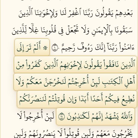
بَعۡدِهِمۡ يَقُولُونَ رَبَّنَا ٱغۡفِرۡ لَنَا وَلِإِخۡوَٰنِنَا ٱلَّذِينَ
سَبَقُونَا بِٱلۡإِيمَٰنِ وَلَا تَجۡعَلۡ فِي قُلُوبِنَا غِلّٗا لِّلَّذِينَ
ءَامَنُواْ رَبَّنَآ إِنَّكَ رَءُوفٞ رَّحِيمٌ ١٠
۞ أَلَمۡ تَرَ إِلَى
ٱلَّذِينَ نَافَقُواْ يَقُولُونَ لِإِخۡوَٰنِهِمُ ٱلَّذِينَ كَفَرُواْ مِنۡ
أَهۡلِ ٱلۡكِتَٰبِ لَئِنۡ أُخۡرِجۡتُمۡ لَنَخۡرُجَنَّ مَعَكُمۡ وَلَا
نُطِيعُ فِيكُمۡ أَحَدًا أَبَدٗا وَإِن قُوتِلۡتُمۡ لَنَنصُرَنَّكُمۡ
وَٱللَّهُ يَشۡهَدُ إِنَّهُمۡ لَكَٰذِبُونَ ١١
لَئِنۡ أُخۡرِجُواْ لَا
يَخۡرُجُونَ مَعَهُمۡ وَلَئِن قُوتِلُواْ لَا يَنصُرُونَهُمۡ وَلَئِن