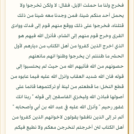
فخرج ولنا ما حملت الإبل، فقال: لا ولكن تخرجوا ولا
يحمل أحد منكم شيئا، فمن وجدنا معه شيئا من ذلك
قتلناه، فخرجوا على ذلك ووقع منهم قوم إلى فدك ووادى
القرى وخرج قوم منهم إلى الشام، فأنزل الله فيهم هو
الذي اخرج الذين كفروا من أهل الكتاب من ديارهم لأول
الحشر ما ظننتم ان يخرجوا وظنوا انهم مانعتهم
حصونهم من الله فأتيهم الله من حيث لم يحتسبوا إلى
قوله فان الله شديد العقاب وانزل الله عليه فيما عابوه من
قطع النخل: ما قطعتم من لينة أو تركتموها قائما على
أصولها فباذن الله وليخزي الفاسقين إلى قوله " ربنا انك
غفور رحيم " وأنزل الله عليه في عبد الله بن أبي وأصحابه "
ألم تر إلى الذين نافقوا يقولون لاخوانهم الذين كفروا من
أهل الكتاب لئن أخرجتم لنخرجن معكم ولا نطيع فيكم