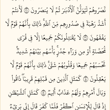
نَّصَرُوهُمۡ لَيُوَلُّنَّ ٱلۡأَدۡبَٰرَ ثُمَّ لَا يُنصَرُونَ ١٢
لَأَنتُمۡ
أَشَدُّ رَهۡبَةٗ فِي صُدُورِهِم مِّنَ ٱللَّهِۚ ذَٰلِكَ بِأَنَّهُمۡ قَوۡمٞ لَّا
يَفۡقَهُونَ ١٣
لَا يُقَٰتِلُونَكُمۡ جَمِيعًا إِلَّا فِي قُرٗى
مُّحَصَّنَةٍ أَوۡ مِن وَرَآءِ جُدُرِۭۚ بَأۡسُهُم بَيۡنَهُمۡ شَدِيدٞۚ
تَحۡسَبُهُمۡ جَمِيعٗا وَقُلُوبُهُمۡ شَتَّىٰۚ ذَٰلِكَ بِأَنَّهُمۡ قَوۡمٞ لَّا
يَعۡقِلُونَ ١٤
كَمَثَلِ ٱلَّذِينَ مِن قَبۡلِهِمۡ قَرِيبٗاۖ ذَاقُواْ
وَبَالَ أَمۡرِهِمۡ وَلَهُمۡ عَذَابٌ أَلِيمٞ ١٥
كَمَثَلِ ٱلشَّيۡطَٰنِ
إِذۡ قَالَ لِلۡإِنسَٰنِ ٱكۡفُرۡ فَلَمَّا كَفَرَ قَالَ إِنِّي بَرِيٓءٞ