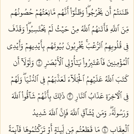
ظَنَنتُمۡ أَن يَخۡرُجُواْۖ وَظَنُّوٓاْ أَنَّهُم مَّانِعَتُهُمۡ حُصُونُهُم
مِّنَ ٱللَّهِ فَأَتَىٰهُمُ ٱللَّهُ مِنۡ حَيۡثُ لَمۡ يَحۡتَسِبُواْۖ وَقَذَفَ
فِي قُلُوبِهِمُ ٱلرُّعۡبَۚ يُخۡرِبُونَ بُيُوتَهُم بِأَيۡدِيهِمۡ وَأَيۡدِي
ٱلۡمُؤۡمِنِينَ فَٱعۡتَبِرُواْ يَٰٓأُوْلِي ٱلۡأَبۡصَٰرِ ٢
وَلَوۡلَآ أَن
كَتَبَ ٱللَّهُ عَلَيۡهِمُ ٱلۡجَلَآءَ لَعَذَّبَهُمۡ فِي ٱلدُّنۡيَاۖ وَلَهُمۡ
فِي ٱلۡأٓخِرَةِ عَذَابُ ٱلنَّارِ ٣
ذَٰلِكَ بِأَنَّهُمۡ شَآقُّواْ ٱللَّهَ
وَرَسُولَهُۥۖ وَمَن يُشَآقِّ ٱللَّهَ فَإِنَّ ٱللَّهَ شَدِيدُ
ٱلۡعِقَابِ ٤
مَا قَطَعۡتُم مِّن لِّينَةٍ أَوۡ تَرَكۡتُمُوهَا قَآئِمَةً