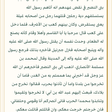
بنى النضير في نقض عهدهم انه أتاهم رسول الله
يستسلفهم دية رجلين قتلهما رجل من أصحابه غيلة
يعنى يستقرض، وكان بينهم كعب بن الأشرف، فلما دخل
على كعب قال: مرحبا يا أبا القاسم وأهلا وقام كأنه يصنع
له الطعام. وحدث نفسه أن يقتل رسول الله صلى الله عليه
وآله ويتبع أصحابه فنزل جبرئيل فأخبره بذلك فرجع رسول
الله صلى الله عليه وآله إلى المدينة وقال لمحمد بن
مسلمة الأنصاري، اذهب إلى بنى النضير فأخبرهم ان الله
عز وجل قد أخبرني بما هممتم به من الغدر، فاما أن
تخرجوا من بلدنا واما أن تأذنوا بحرب، فقالوا: نخرج من
بلادك، فبعث إليهم عبد الله بن أبي: لا تخرجوا وتقيموا
وتنابذوا محمدا الحرب فانى أنصركم أنا وقومي وحلفائي،
فان خرجتم خرجت معكم، وان قاتلتم قاتلت معكم،