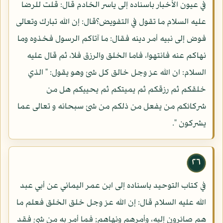
في عيون الأخبار باسناده إلى ياسر الخادم قال: قلت للرضا
عليه السلام ما تقول في التفويض؟قال: إن الله تبارك وتعالى
فوض إلى نبيه أمر دينه فقال: ما آتاكم الرسول فخذوه وما
نهاكم عنه فانتهوا، فاما الخلق والرزق فلا، ثم قال عليه
السلام: ان الله عز وجل خالق كل شئ وهو يقول: " الذي
خلقكم ثم رزقكم ثم يميتكم ثم يحييكم هل من
شركائكم من يفعل من ذلكم من شئ سبحانه و تعالى عما
يشركون ".
٢٦
في كتاب التوحيد باسناده إلى ابن عمر اليماني عن أبي عبد
الله عليه السلام قال: إن الله عز وجل خلق الخلق فعلم ما
هم صائرون إليه، وأمرهم ونهاهم; فما أمر به من شئ فقد