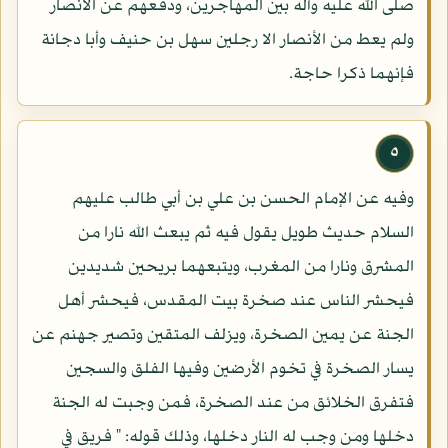
صلى الله عليه وآله بين المهاجرين، ودفعهم عن الأنصار
ولم يعط من الأنصار الا رجلين سهل بن حنيف وأبا دجانة
فإنهما ذكرا حاجة.
٥
وفيه عن الإمام الحسن بن علي بن أبي طالب عليهم
السلام حديث طويل يقول فيه ثم يبعث الله نارا من
المشرق ونارا من المغرب، ويتبعهما بريحين شديدين
فيحشر الناس عند صخرة بيت المقدس، فيحشر أهل
الجنة عن يمين الصخرة، ويزلف المتقين وتصير جهنم عن
يسار الصخرة في تخوم الأرضين وفيها الفلق والسجين
فتفرق الخلائق من عند الصخرة، فمن وجبت له الجنة
دخلها ومن وجب له النار دخلها، وذلك قوله: " فريق في