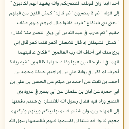
أحدا ابدا وان قوتلتم لننصرنكم والله يشهد انهم لكاذبون "
إلى قوله " ثم لا ينصرون " ثم قال: " كمثل الذين من قبلهم
" يعنى بنى قينقاع " قريبا ذاقوا وبال امرهم ولهم عذاب
مقيم " ثم ضرب في عبد الله بن أبي وبنى النضير مثلا فقال:
" كمثل الشيطان إذ قال للانسان أكفر فلما كفر قال إني
برئ منك انى أخاف الله رب العالمين * فكان عاقبتهما
انهما في النار خالدين فيها وذلك جزاء الظالمين " فيه زيادة
أحرف لم تكن في رواية علي بن إبراهيم حدثنا محمد بن
أحمد بن ثابت عن أحمد بن ميثم عن الحسن بن علي بن
أبي حمزة عن أبان بن عثمان عن أبي بصير في غزوة بنى
النضير وزاد فيه فقال رسول الله للأنصار: ان شئتم دفعتها
إلى المهاجرين، وان شئتم قسمتها بينكم وبينهم وتركتهم
معهم قالوا: قد شئنا ان تقسمها فيهم فقسمها رسول الله