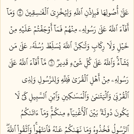
عَلَىٰٓ أُصُولِهَا فَبِإِذۡنِ ٱللَّهِ وَلِيُخۡزِيَ ٱلۡفَٰسِقِينَ ٥
وَمَآ
أَفَآءَ ٱللَّهُ عَلَىٰ رَسُولِهِۦ مِنۡهُمۡ فَمَآ أَوۡجَفۡتُمۡ عَلَيۡهِ مِنۡ
خَيۡلٖ وَلَا رِكَابٖ وَلَٰكِنَّ ٱللَّهَ يُسَلِّطُ رُسُلَهُۥ عَلَىٰ مَن
يَشَآءُۚ وَٱللَّهُ عَلَىٰ كُلِّ شَيۡءٖ قَدِيرٞ ٦
مَّآ أَفَآءَ ٱللَّهُ عَلَىٰ
رَسُولِهِۦ مِنۡ أَهۡلِ ٱلۡقُرَىٰ فَلِلَّهِ وَلِلرَّسُولِ وَلِذِي
ٱلۡقُرۡبَىٰ وَٱلۡيَتَٰمَىٰ وَٱلۡمَسَٰكِينِ وَٱبۡنِ ٱلسَّبِيلِ كَيۡ لَا
يَكُونَ دُولَةَۢ بَيۡنَ ٱلۡأَغۡنِيَآءِ مِنكُمۡۚ وَمَآ ءَاتَىٰكُمُ
ٱلرَّسُولُ فَخُذُوهُ وَمَا نَهَىٰكُمۡ عَنۡهُ فَٱنتَهُواْۚ وَٱتَّقُواْ ٱللَّهَۖ