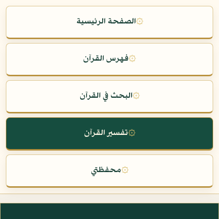
۞
الصفحة الرئيسية
۞
فهرس القرآن
۞
البحث في القرآن
۞
تفسير القرآن
۞
محفظتي