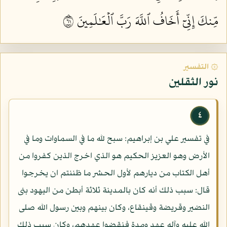
مِّنكَ إِنِّيٓ أَخَافُ ٱللَّهَ رَبَّ ٱلۡعَٰلَمِينَ ١٦
۞ التفسير
نور الثقلين
٤
في تفسير علي بن إبراهيم: سبح لله ما في السماوات وما في
الأرض وهو العزيز الحكيم هو الذي اخرج الذين كفروا من
أهل الكتاب من ديارهم لأول الحشر ما ظننتم ان يخرجوا
قال: سبب ذلك أنه كان بالمدينة ثلاثة أبطن من اليهود بنى
النضير وقريضة وقينقاع، وكان بينهم وبين رسول الله صلى
الله عليه وآله عهد ومدة فنقضوا عهدهم، وكان سبب ذلك