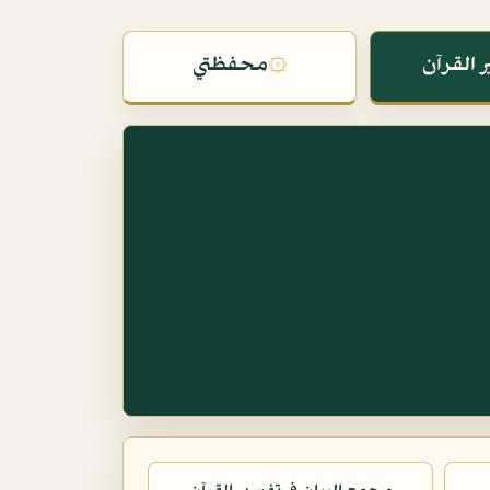
 القرآن
۞
محفظتي