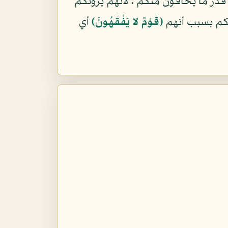
قدر ما يخافون منكم ، لأنهم يرونكم
منكم بسبب أنهم
(قَوْمٌ لا يَفْقَهُونَ)
أي