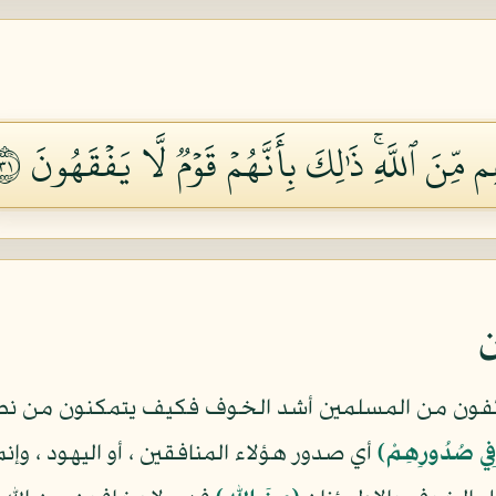
ِّنَ ٱللَّهِۚ ذَٰلِكَ بِأَنَّهُمۡ قَوۡمٞ لَّا يَفۡقَهُونَ ١٣
ن
خائفون من المسلمين أشد الخوف فكيف يتمكنون من نصر
ِي صُدُورِهِمْ)
أي صدور هؤلاء المنافقين ، أو اليهود ، وإ