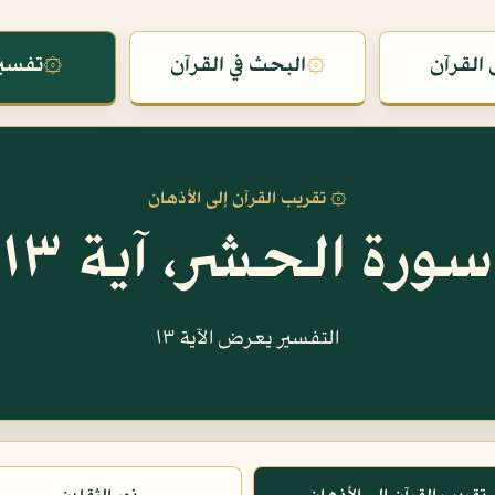
القرآن
۞
البحث في القرآن
۞
تفسير
۞ تقريب القرآن إلى الأذهان
سورة الحشر، آية ١٣
التفسير يعرض الآية ١٣