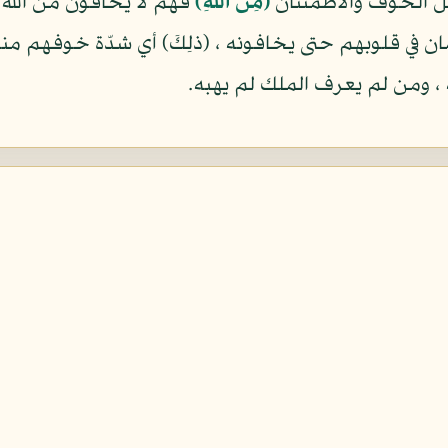
ل الخوف والاطمئنان
(مِنَ اللهِ)
فهم لا يخافون من الله 
يمان في قلوبهم حتى يخافونه ، (ذلِكَ) أي شدّة خوفهم 
، ومن لم يعرف الملك لم يهبه.