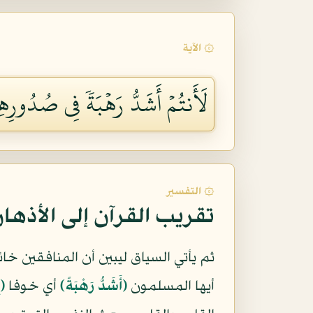
۞ الآية
لَأَنتُمۡ أَشَدُّ رَهۡبَةٗ فِي صُدُورِهِم م
۞ التفسير
تقريب القرآن إلى الأذها
ثم يأتي السياق ليبين أن المنافقين 
أيها المسلمون
(أَشَدُّ رَهْبَةً)
أي خوفا
(ف