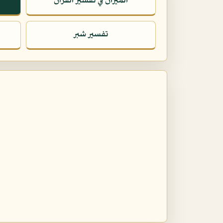
الميزان في تفسير القرآن
تفسير شبر