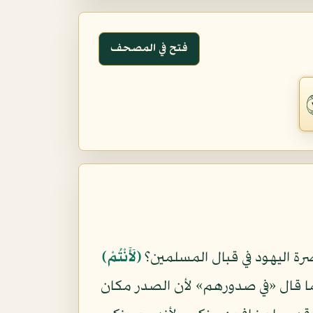
فتح في المصحف
ة اليهود في قبال المسلمين؟
(لَأَنْتُمْ)
نما قال «في صدورهم» لأن الصدر مكان