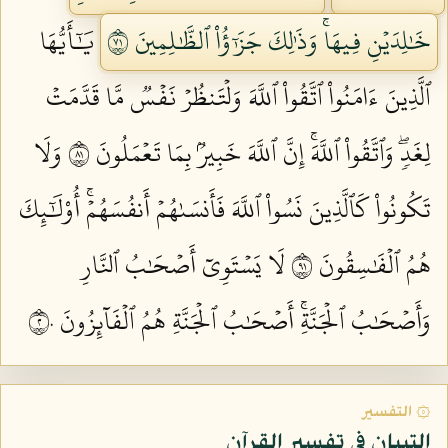
خَٰلِدَيۡنِ فِيهَاۚ وَذَٰلِكَ جَزَٰٓؤُاْ ٱلظَّٰلِمِينَ ١٧
يَٰٓأَيُّهَا
ٱلَّذِينَ ءَامَنُواْ ٱتَّقُواْ ٱللَّهَ وَلۡتَنظُرۡ نَفۡسٞ مَّا قَدَّمَتۡ
لِغَدٖۖ وَٱتَّقُواْ ٱللَّهَۚ إِنَّ ٱللَّهَ خَبِيرُۢ بِمَا تَعۡمَلُونَ ١٨
وَلَا
تَكُونُواْ كَٱلَّذِينَ نَسُواْ ٱللَّهَ فَأَنسَىٰهُمۡ أَنفُسَهُمۡۚ أُوْلَٰٓئِكَ
هُمُ ٱلۡفَٰسِقُونَ ١٩
لَا يَسۡتَوِيٓ أَصۡحَٰبُ ٱلنَّارِ
وَأَصۡحَٰبُ ٱلۡجَنَّةِۚ أَصۡحَٰبُ ٱلۡجَنَّةِ هُمُ ٱلۡفَآئِزُونَ ٢٠
۞ التفسير
التبيان في تفسير القرآن