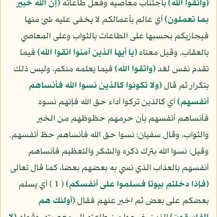
(واتقوا الله)
باجتناب معاصيه وفعل طاعاته
(إن الله خبير
بما تعملون)
أي عالم بأعمالكم لا يخفى عليه شئ منها
فيجازيكم بحسبها على الطاعات بالثواب وعلى المعاصي
بالعقاب. وقيل معناه
(يا أيها الذين آمنوا اتقوا الله)
فيما
تقدم نفس لغد
(واتقوا الله)
فيما يعلمه منكم، وليس ذلك
بتكرار ثم قال
(ولا تكونوا كالذين نسوا الله فأنساهم
أنفسهم)
أي كالذين تركوا أداء حق الله فإنهم نسوه
فأنساهم أنفسهم بأن حرمهم حظوظهم من الخير
والثواب، وقال سفيان: نسوا حق الله فأنساهم حظ أنفسهم.
وقيل: نسوا الله بترك ذكره والشكر والتعظيم فأنساهم
أنفسهم بالعذاب الذي نسي به بعضهم بعضا، كما قال تعالى
(فإذا دخلتم بيوتا فسلموا على أنفسكم)
( 1 ) أي يسلم
بعضكم على بعض ثم اخبر عنهم فقال
(أولئك هم