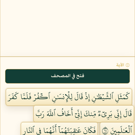
۞ الآية
فتح في المصحف
كَمَثَلِ ٱلشَّيۡطَٰنِ إِذۡ قَالَ لِلۡإِنسَٰنِ ٱكۡفُرۡ فَلَمَّا كَفَرَ
قَالَ إِنِّي بَرِيٓءٞ مِّنكَ إِنِّيٓ أَخَافُ ٱللَّهَ رَبَّ
ٱلۡعَٰلَمِينَ ١٦
فَكَانَ عَٰقِبَتَهُمَآ أَنَّهُمَا فِي ٱلنَّارِ