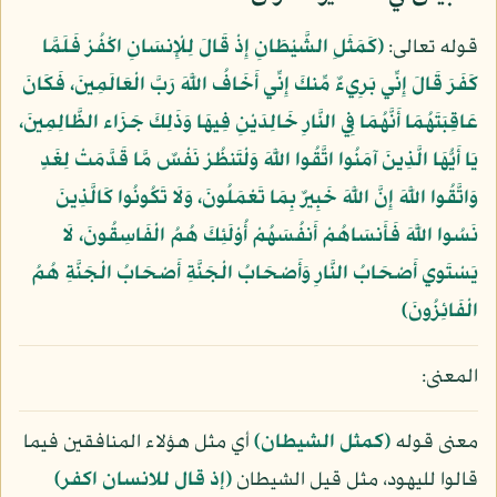
قوله تعالى:
﴿كَمَثَلِ الشَّيْطَانِ إِذْ قَالَ لِلْإِنسَانِ اكْفُرْ فَلَمَّا
كَفَرَ قَالَ إِنِّي بَرِيءٌ مِّنكَ إِنِّي أَخَافُ اللَّهَ رَبَّ الْعَالَمِينَ، فَكَانَ
عَاقِبَتَهُمَا أَنَّهُمَا فِي النَّارِ خَالِدَيْنِ فِيهَا وَذَلِكَ جَزَاء الظَّالِمِينَ،
يَا أَيُّهَا الَّذِينَ آمَنُوا اتَّقُوا اللَّهَ وَلْتَنظُرْ نَفْسٌ مَّا قَدَّمَتْ لِغَدٍ
وَاتَّقُوا اللَّهَ إِنَّ اللَّهَ خَبِيرٌ بِمَا تَعْمَلُونَ، وَلَا تَكُونُوا كَالَّذِينَ
نَسُوا اللَّهَ فَأَنسَاهُمْ أَنفُسَهُمْ أُوْلَئِكَ هُمُ الْفَاسِقُونَ، لَا
يَسْتَوِي أَصْحَابُ النَّارِ وَأَصْحَابُ الْجَنَّةِ أَصْحَابُ الْجَنَّةِ هُمُ
الْفَائِزُونَ﴾
المعنى:
معنى قوله
(كمثل الشيطان)
أي مثل هؤلاء المنافقين فيما
قالوا لليهود، مثل قيل الشيطان
(إذ قال للانسان اكفر)