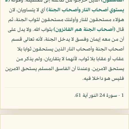
الفاسقون)
الذين خرجوا من طاعته إلى معصيته. وقوله
(لا
يستوي أصحاب النار وأصحاب الجنة)
أي لا يتساويان، لان
هؤلاء مستحقون للنار وأولئك مستحقون لثواب الجنة، ثم
قال
(أصحاب الجنة هم الفائزون)
بثواب الله. ولا يدل على
أن من معه إيمان وفسق لا يدخل الجنة، لأنه تعالى قسم
أصحاب الجنة وأصحاب النار الذين يستحقون ثوابا بلا
عقاب أو عقابا بلا ثواب، لأنهما لا يتقاربان، ولم يذكر من
يستحق الامرين. وعندنا أن الفاسق المسلم يستحق الامرين
فليس هو داخلا فيه.
1 - سورة 24 النور آية 61.