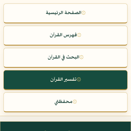
۞
الصفحة الرئيسية
۞
فهرس القرآن
۞
البحث في القرآن
۞
تفسير القرآن
۞
محفظتي