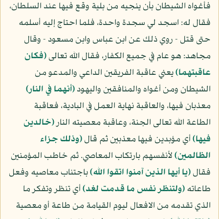
فأغواه الشيطان بأن ينجيه من بلية وقع فيها عند السلطان،
فقال له: اسجد لي سجدة واحدة، فلما احتاج إليه أسلمه
حتى قتل - روي ذلك عن ابن عباس وابن مسعود - وقال
مجاهد: هو عام في جميع الكفار، فقال الله تعالى
(فكان
عاقبتهما)
يعني عاقبة الفريقين الداعي والمدعو من
الشيطان ومن أغواه والمنافقين واليهود
(أنهما في النار)
معذبان فيها، والعاقبة نهاية العمل في البادية، فعاقبة
الطاعة الله تعالى الجنة، وعاقبة معصيته النار
(خالدين
فيها)
أي مؤبدين فيها معذبين ثم قال
(وذلك جزاء
الظالمين)
لأنفسهم بارتكاب المعاصي. ثم خاطب المؤمنين
فقال
(يا أيها الذين آمنوا اتقوا الله)
باجتناب معاصيه وفعل
طاعاته
(ولتنظر نفس ما قدمت لغد)
أي تنظر وتفكر ما
الذي تقدمه من الافعال ليوم القيامة من طاعة أو معصية