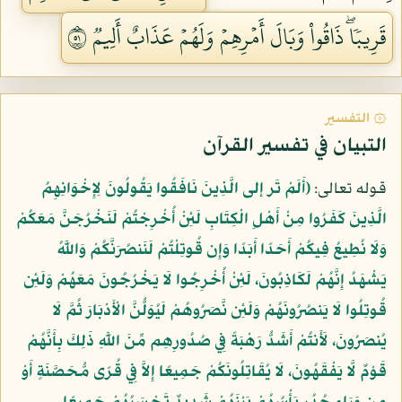
قَرِيبٗاۖ ذَاقُواْ وَبَالَ أَمۡرِهِمۡ وَلَهُمۡ عَذَابٌ أَلِيمٞ ١٥
۞ التفسير
التبيان في تفسير القرآن
قوله تعالى:
﴿أَلَمْ تَر إلى الَّذِينَ نَافَقُوا يَقُولُونَ لِإِخْوَانِهِمُ
الَّذِينَ كَفَرُوا مِنْ أَهْلِ الْكِتَابِ لَئِنْ أُخْرِجْتُمْ لَنَخْرُجَنَّ مَعَكُمْ
وَلَا نُطِيعُ فِيكُمْ أَحَدًا أَبَدًا وَإِن قُوتِلْتُمْ لَنَنصُرَنَّكُمْ وَاللَّهُ
يَشْهَدُ إِنَّهُمْ لَكَاذِبُونَ، لَئِنْ أُخْرِجُوا لَا يَخْرُجُونَ مَعَهُمْ وَلَئِن
قُوتِلُوا لَا يَنصُرُونَهُمْ وَلَئِن نَّصَرُوهُمْ لَيُوَلُّنَّ الْأَدْبَارَ ثُمَّ لَا
يُنصَرُونَ، لَأَنتُمْ أَشَدُّ رَهْبَةً فِي صُدُورِهِم مِّنَ اللَّهِ ذَلِكَ بِأَنَّهُمْ
قَوْمٌ لَّا يَفْقَهُونَ، لَا يُقَاتِلُونَكُمْ جَمِيعًا إِلاَّ فِي قُرًى مُّحَصَّنَةٍ أَوْ