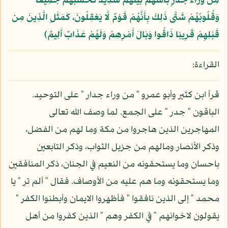
مِن وَرَاء جُدُرٍ بَأْسُهُمْ بَيْنَهُمْ شَدِيدٌ تَحْسَبُهُمْ جَمِيعًا
وَقُلُوبُهُمْ شَتَّى ذَلِكَ بِأَنَّهُمْ قَوْمٌ لَّا يَعْقِلُونَ، كَمَثَلِ الَّذِينَ مِن
قَبْلِهِمْ قَرِيبًا ذَاقُوا وَبَالَ أَمْرِهِمْ وَلَهُمْ عَذَابٌ أَلِيمٌ﴾
القراءة:
قرأ ابن كثير وأبو عمرو " من وراء جدار " على التوحيد.
الباقون " جدر " على الجمع. لما وصف الله تعالى
المهاجرين الذين هاجروا من مكة وما لهم من الفضل،
وذكر الأنصار ومالهم من جزيل الثواب، وذكر التابعين
باحسان وما يستحقونه من النعيم في الجنان، ذكر المنافقين
وما يستحقونه وما هم عليه من الأوصاف. فقال " ألم تر " يا
محمد " إلى الذين نافقوا " فأظهروا الايمان وأبطنوا الكفر "
يقولون لاخوانهم " في الكفر وهم " الذين كفروا من أهل