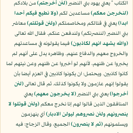
الكتاب " يعني يهود بني النضير
(لئن أخرجتم)
من بلادكم
(لنخرجن معكم)
مساعدين لكم
(ولا نطيع فيكم أحدا
ابدا)
يعني في قتالكم ومخاصمتكم
(ولئن قوتلتم)
معاشر
بني النضير (لننصرنكم) ولندفعن عنكم. فقال الله تعالى
(والله يشهد انهم لكاذبون)
فيما يقولونه في مساعدتهم
والخروج معهم والدفاع عنهم. وظاهره يدل على أنهم لم
يخبروا عن ظنهم، لأنهم لو أخبروا عن ظنهم وعن نيتهم لما
كانوا كاذبين. ويحتمل: ان يكونوا كاذبين في العزم أيضا بأن
يقولوا إنهم عازمون ولا يكونوا كذلك. ثم قال تعالى
(لئن
أخرجوا)
يعني بني النضير
(لا يخرجون معهم)
يعني
المنافقون الذين قالوا لهم إنا نخرج معكم
(ولئن قوتلوا لا
ينصرونهم ولئن نصروهم ليولن الادبار)
أي ينهزمون
ويسلمونهم
(ثم لا ينصرون)
الجميع، وقال الزجاج: فيه