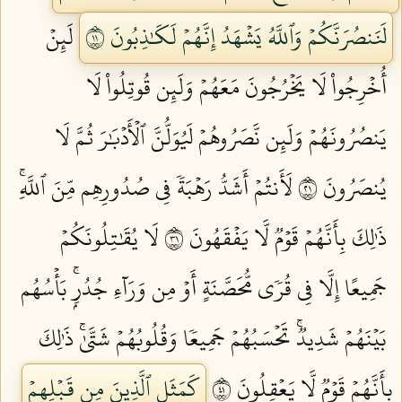
لَنَنصُرَنَّكُمۡ وَٱللَّهُ يَشۡهَدُ إِنَّهُمۡ لَكَٰذِبُونَ ١١
لَئِنۡ
أُخۡرِجُواْ لَا يَخۡرُجُونَ مَعَهُمۡ وَلَئِن قُوتِلُواْ لَا
يَنصُرُونَهُمۡ وَلَئِن نَّصَرُوهُمۡ لَيُوَلُّنَّ ٱلۡأَدۡبَٰرَ ثُمَّ لَا
يُنصَرُونَ ١٢
لَأَنتُمۡ أَشَدُّ رَهۡبَةٗ فِي صُدُورِهِم مِّنَ ٱللَّهِۚ
ذَٰلِكَ بِأَنَّهُمۡ قَوۡمٞ لَّا يَفۡقَهُونَ ١٣
لَا يُقَٰتِلُونَكُمۡ
جَمِيعًا إِلَّا فِي قُرٗى مُّحَصَّنَةٍ أَوۡ مِن وَرَآءِ جُدُرِۭۚ بَأۡسُهُم
بَيۡنَهُمۡ شَدِيدٞۚ تَحۡسَبُهُمۡ جَمِيعٗا وَقُلُوبُهُمۡ شَتَّىٰۚ ذَٰلِكَ
بِأَنَّهُمۡ قَوۡمٞ لَّا يَعۡقِلُونَ ١٤
كَمَثَلِ ٱلَّذِينَ مِن قَبۡلِهِمۡ