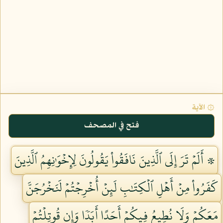
۞ الآية
فتح في المصحف
۞ أَلَمۡ تَرَ إِلَى ٱلَّذِينَ نَافَقُواْ يَقُولُونَ لِإِخۡوَٰنِهِمُ ٱلَّذِينَ
كَفَرُواْ مِنۡ أَهۡلِ ٱلۡكِتَٰبِ لَئِنۡ أُخۡرِجۡتُمۡ لَنَخۡرُجَنَّ
مَعَكُمۡ وَلَا نُطِيعُ فِيكُمۡ أَحَدًا أَبَدٗا وَإِن قُوتِلۡتُمۡ