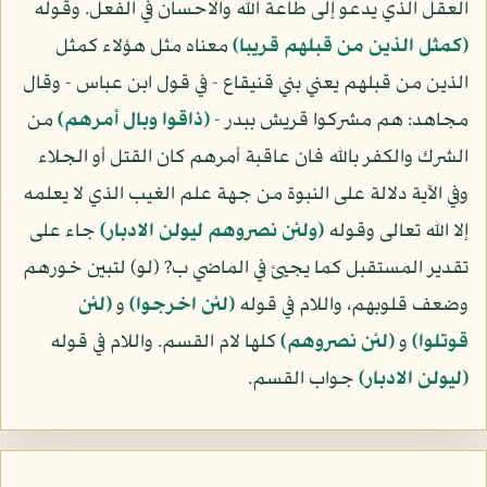
العقل الذي يدعو إلى طاعة الله والاحسان في الفعل. وقوله
(كمثل الذين من قبلهم قريبا)
معناه مثل هؤلاء كمثل
الذين من قبلهم يعني بني قنيقاع - في قول ابن عباس - وقال
مجاهد: هم مشركوا قريش ببدر -
(ذاقوا وبال أمرهم)
من
الشرك والكفر بالله فان عاقبة أمرهم كان القتل أو الجلاء
وفي الآية دلالة على النبوة من جهة علم الغيب الذي لا يعلمه
إلا الله تعالى وقوله
(ولئن نصروهم ليولن الادبار)
جاء على
تقدير المستقبل كما يجيئ في الماضي ب? (لو) لتبين خورهم
وضعف قلوبهم، واللام في قوله
(لئن اخرجوا)
و
(لئن
قوتلوا)
و
(لئن نصروهم)
كلها لام القسم. واللام في قوله
(ليولن الادبار)
جواب القسم.