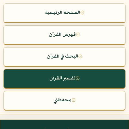
۞
الصفحة الرئيسية
۞
فهرس القرآن
۞
البحث في القرآن
۞
تفسير القرآن
۞
محفظتي