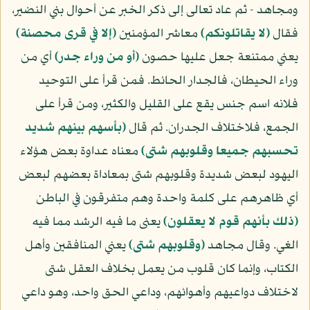
ومجاهد - ثم عاد تعالى إلى ذكر الخبر عن أحوال بني النضير،
فقال
(لا يقاتلونكم)
معاشر المؤمنين
(إلا في قرى محصنة)
يعني ممتنعة جعل عليها حصون
(أو من وراء جدر)
أي من
وراء الحيطان، فالجدار الحائط. فمن قرأ على التوحيد
فلانه اسم جنس يقع على القليل والكثير، ومن قرأ على
الجمع، فلاختلاف الجدران. ثم قال
(بأسهم بينهم شديد
تحسبهم جميعا وقلوبهم شتى)
معناه عداوة بعض هؤلاء
اليهود لبعض شديدة وقلوبهم شتى بمعاداة بعضهم لبعض
أي ظاهرهم على كلمة واحدة وهم متفرقون في الباطن
(ذلك بأنهم قوم لا يعقلون)
يعنى ما فيه الرشد مما فيه
الغي. وقال مجاهد
(وقلوبهم شتى)
يعني المنافقين وأهل
الكتاب، وإنما كان قلوب من يعمل بخلاف العقل شتى
لاختلاف دواعيهم وأهوائهم، وداعي الحق واحد، وهو داعي