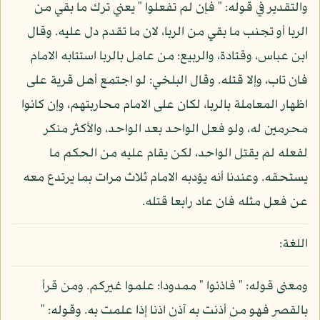
والتقدير في قوله: " فإن لم تفعلوا " يعني ترك ما بقي من
الربا أو تجنب ما بقي من الربا، لان ما تقدم دل عليه. وقال
ابن عباس، وقتادة، والربيع: من عامل بالربا استتابه الامام
فان تاب، وإلا قتله. وقال البلخي: لو اجتمع أهل قرية على
اظهار المعاملة بالربا، لكان على الامام محاربتهم، وإن كانوا
محرمين له، ولو فعل الواحد بعد الواحد، والأكثر منكر
لفعله لم يقتل الواحد، لكن يقام عليه من الحكم ما
يستحقه. وعندنا أنه يؤدبه الامام ثلاث مرات بما يرتدع معه
عن فعل مثله فان عاد رابعا قتله.
اللغة:
ومعنى قوله: " فاذنوا " ممدودا: علموا غيركم. ومن قرأ
بالقصر فهو من أذنت به آذن اذنا إذا علمت به. وقوله: "