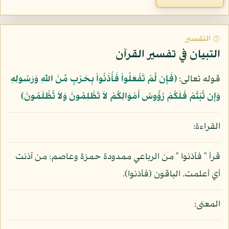
۞ التفسير
التبيان في تفسير القرآن
قوله تعالى:
﴿فَإِن لَّمْ تَفْعَلُواْ فَأْذَنُواْ بِحَرْبٍ مِّنَ اللّهِ وَرَسُولِهِ
وَإِن تُبْتُمْ فَلَكُمْ رُؤُوسُ أَمْوَالِكُمْ لاَ تَظْلِمُونَ وَلاَ تُظْلَمُونَ﴾
القراءة:
قرأ " فآذنوا " من الرباعي ممدودة حمزة وعاصم: من آذنت
أي أعلمت. الباقون (فأذنوا).
المعنى: