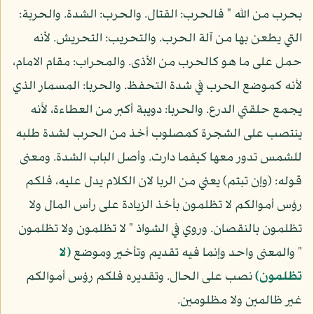
بحرب من الله " فالحرب: القتال. والحرب: الشدة. والحربة:
التي يطعن بها من آلة الحرب. والتحريب: التحريش. لأنه
حمل على ما هو كالحرب من الأذى. والمحراب: مقام الامام،
لأنه كموضع الحرب في شدة التحفظ. والحربا: المسمار الذي
يجمع حلقتي الدرع. والحربا: دويبة أكبر من العطاءة، لأنه
ينتصب على الشجرة كمصلوب أخذ من الحرب لشدة طلبه
للشمس تدور معها كيفما دارت. وأصل الباب الشدة. ومعنى
قوله: (وإن تبتم) يعني من الربا لان الكلام يدل عليه، فلكم
رؤس أموالكم لا تظلمون بأخذ الزيادة على رأس المال ولا
تظلمون بالنقصان. وروي في الشواذ " لا تظلمون ولا تظلمون
" والمعنى واحد وإنما فيه تقديم وتأخير وموضع
(لا
تظلمون)
نصب على الحال. وتقديره فلكم رؤس أموالكم
غير ظالمين ولا مظلومين.