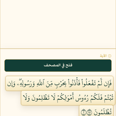
۞ الآية
فتح في المصحف
فَإِن لَّمۡ تَفۡعَلُواْ فَأۡذَنُواْ بِحَرۡبٖ مِّنَ ٱللَّهِ وَرَسُولِهِۦۖ وَإِن
تُبۡتُمۡ فَلَكُمۡ رُءُوسُ أَمۡوَٰلِكُمۡ لَا تَظۡلِمُونَ وَلَا
تُظۡلَمُونَ ٢٧٩