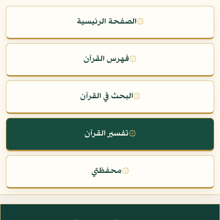
۞
الصفحة الرئيسية
۞
فهرس القرآن
۞
البحث في القرآن
۞
تفسير القرآن
۞
محفظتي