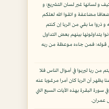
يف و لسانها غير لسان التشريع: و
 أضعافا مضاعفة و اتقوا الله لعلكم
قوا الله و ذروا ما بقي من الربا إن كنتم
وا يتداولونها بينهم بعض التداول
عنى قوله: فمن جاءه موعظة من ربه
 من ربا ليربوا في أموال الناس فلا
تم من زكاة تريدون وجه الله فأولئك هم المضعفون:» الروم - 39، و من هنا يظهر أن الربا كان أمرا مرغوبا عنه
 سورة البقرة بهذه الآيات السبع التي
ل عمران.