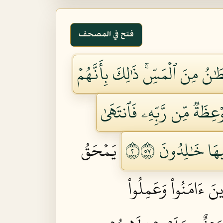
فتح في المصحف
ٰنُ مِنَ ٱلۡمَسِّۚ ذَٰلِكَ بِأَنَّهُمۡ
مَوۡعِظَةٞ مِّن رَّبِّهِۦ فَٱنتَهَىٰ
هَا خَٰلِدُونَ ٢٧٥
يَمۡحَقُ
ِينَ ءَامَنُواْ وَعَمِلُواْ