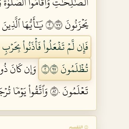
ٱلصَّٰلِحَٰتِ وَأَقَامُواْ ٱلصَّلَوٰةَ وَ
يَحۡزَنُونَ ٢٧٧
يَٰٓأَيُّهَا ٱلَّذِينَ 
فَإِن لَّمۡ تَفۡعَلُواْ فَأۡذَنُواْ بِحَرۡ
تُظۡلَمُونَ ٢٧٩
وَإِن كَانَ ذُو ع
تَعۡلَمُونَ ٢٨٠
وَٱتَّقُواْ يَوۡمٗا تُرۡ
۞ التفسير