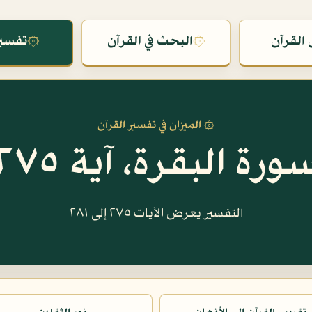
القرآن
۞
البحث في القرآن
۞
تفسير
۞ الميزان في تفسير القرآن
ورة البقرة، آية ٢٧٥
التفسير يعرض الآيات ٢٧٥ إلى ٢٨١