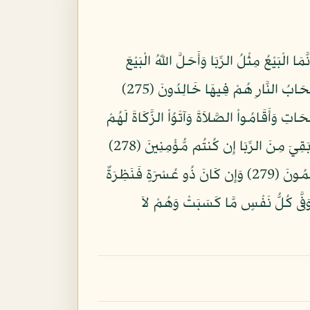
 الْبَيْعُ مِثْلُ الرِّبَا وَأَحَلَّ اللّهُ الْبَيْعَ
وَحَرَّمَ الرِّبَا فَمَن جَاءهُ مَوْعِظَةٌ مِّن رَّبِّهِ فَانتَهَىَ فَلَهُ مَا سَلَفَ وَأَمْرُهُ إِلَى اللّهِ وَمَنْ عَادَ فَأُوْلَئِكَ أَصْحَابُ النَّارِ هُمْ فِيهَا خَالِدُونَ (275)
مٍ (276) إِنَّ الَّذِينَ آمَنُواْ وَعَمِلُواْ الصَّالِحَاتِ وَأَقَامُواْ الصَّلاَةَ وَآتَوُاْ الزَّكَاةَ لَهُمْ
أَجْرُهُمْ عِندَ رَبِّهِمْ وَلاَ خَوْفٌ عَلَيْهِمْ وَلاَ هُمْ يَحْزَنُونَ (277) يَا أَيُّهَا الَّذِينَ آمَنُواْ اتَّقُواْ اللّهَ وَذَرُواْ مَا بَقِيَ مِنَ الرِّبَا إِن كُنتُم مُّؤْمِنِينَ (278)
فَإِن لَّمْ تَفْعَلُواْ فَأْذَنُواْ بِحَرْبٍ مِّنَ اللّهِ وَرَسُولِهِ وَإِن تُبْتُمْ فَلَكُمْ رُؤُوسُ أَمْوَالِكُمْ لاَ تَظْلِمُونَ وَلاَ تُظْلَمُونَ (279) وَإِن كَانَ ذُو عُسْرَةٍ فَنَظِرَةٌ
ْجَعُونَ فِيهِ إِلَى اللّهِ ثُمَّ تُوَفَّى كُلُّ نَفْسٍ مَّا كَسَبَتْ وَهُمْ لاَ