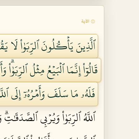
۞ الآية
ٱلَّذِينَ يَأۡكُلُونَ ٱلرِّبَوٰاْ لَا يَق
قَالُوٓاْ إِنَّمَا ٱلۡبَيۡعُ مِثۡلُ ٱلرِّبَوٰاْۗ
فَلَهُۥ مَا سَلَفَ وَأَمۡرُهُۥٓ إِلَى ٱللّ
ٱللَّهُ ٱلرِّبَوٰاْ وَيُرۡبِي ٱلصَّدَقَٰتِۗ وَ