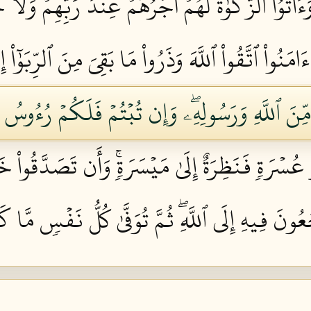
ءَاتَوُاْ ٱلزَّكَوٰةَ لَهُمۡ أَجۡرُهُمۡ عِندَ رَبِّهِمۡ وَلَ
ءَامَنُواْ ٱتَّقُواْ ٱللَّهَ وَذَرُواْ مَا بَقِيَ مِنَ ٱلرِّبَوٰٓاْ
بٖ مِّنَ ٱللَّهِ وَرَسُولِهِۦۖ وَإِن تُبۡتُمۡ فَلَكُمۡ رُءُوس
ُسۡرَةٖ فَنَظِرَةٌ إِلَىٰ مَيۡسَرَةٖۚ وَأَن تَصَدَّقُواْ خ
جَعُونَ فِيهِ إِلَى ٱللَّهِۖ ثُمَّ تُوَفَّىٰ كُلُّ نَفۡسٖ مَّا