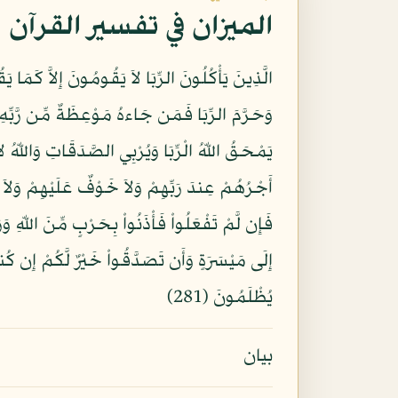
الميزان في تفسير القرآن
الَّذِينَ يَأْكُلُونَ الرِّبَا لاَ يَقُومُونَ إِلاَّ كَمَا يَق
يُظْلَمُونَ (281)
بيان