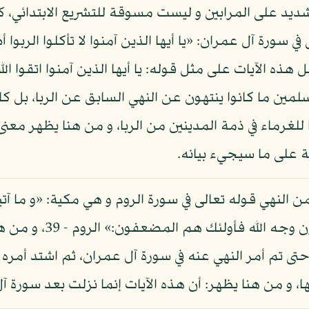
شديد على المرابين و ليست مسوقة للتشريع الابتدائي، ك
ي سورة آل عمران: «يا أيها الذين آمنوا لا تأكلوا الربوا
ران - 130، نعم تشتمل هذه الآيات على مثل قوله: يا أيها الذين آمنوا ات
لمين ما كانوا ينتهون عن النهي السابق عن الربا، بل كان
للغرماء في ذمة المدينين من الربا، و من هنا يظهر م
ية على ما سيجيء بيانه.
النهي قوله تعالى في سورة الروم و هي مكية: «و ما آتيتم
يربوا عند الله و ما آتي
ى تم أمر النهي عنه في سورة آل عمران، ثم اشتد أمره في
، و من هنا يظهر: أن هذه الآيات إنما نزلت بعد سورة آ