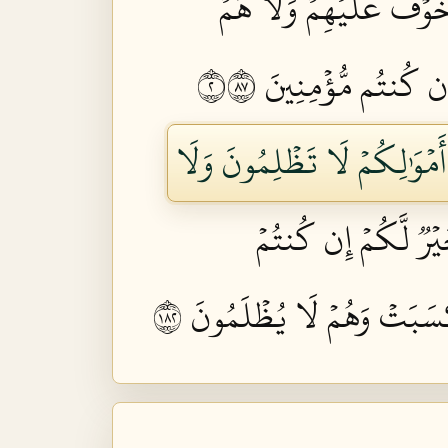
ا خَوۡفٌ عَلَيۡهِمۡ وَلَا هُمۡ
 إِن كُنتُم مُّؤۡمِنِينَ ٢٧٨
ُ أَمۡوَٰلِكُمۡ لَا تَظۡلِمُونَ وَلَا
َيۡرٞ لَّكُمۡ إِن كُنتُمۡ
 كَسَبَتۡ وَهُمۡ لَا يُظۡلَمُونَ ٢٨١