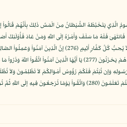
ُومُ الَّذِي يَتَخَبَّطُهُ الشَّيْطَانُ مِنَ الْمَسِّ ذَلِكَ بِأَنَّهُمْ قَالُواْ إِنَّمَا
يَمْحَقُ اللّهُ الْرِّبَا وَيُرْبِي الصَّدَقَاتِ وَاللّهُ لاَ يُحِبُّ كُلَّ كَفَّارٍ أَثِي
إِلَى مَيْسَرَةٍ وَأَن تَصَدَّقُواْ خَيْرٌ لَّكُمْ إِن كُنتُمْ تَعْلَمُونَ (280) وَاتَّقُواْ يَوْمًا تُر