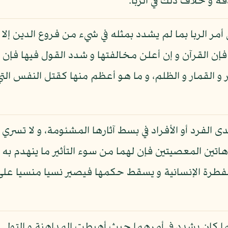
قة و خلاف ذلك في الربا.
 أمر الربا بما لم يشدد بمثله في شيء من فروع الدين إلا 
ر فإن القرآن و إن أعلن مخالفتها و شدد القول فيها فإن
 و القمار و الظلم، و ما هو أعظم منها كقتل النفس الت
دى الفرد أو الأفراد في بسط آثارها المشئومة، و لا تسري
اتين المعصيتين فإن لهما من سوء التأثير ما ينهدم به ب
الفطرة الإنسانية و يسقط حكمها فيصير نسيا منسيا على
ا كان يشدد في أمرهما حيث أهبطت المداهنة و التولي و 