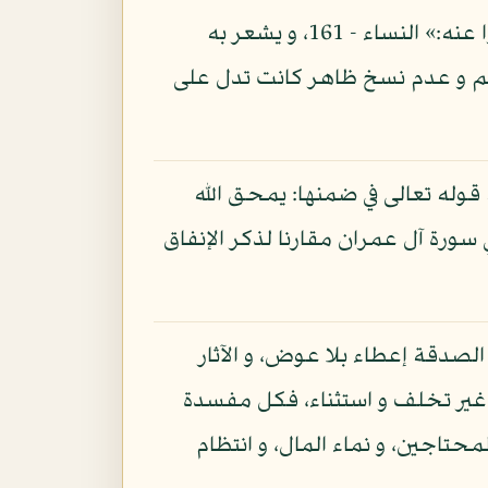
على أن حرمة الربا في مذهب اليهود على ما يذكره الله تعالى في قوله: «و أخذهم الربا و قد نهوا عنه:» النساء - 161، و يشعر به
 آل عمران - 75، مع تصديق القرآن لكتابهم و عدم نسخ ظاهر كانت تدل على
يه قوله تعالى في ضمنها: يمحق الله
ي سورة آل عمران مقارنا لذكر الإنفاق
 الصدقة إعطاء بلا عوض، و الآثار
من غير تخلف و استثناء، فكل مفسدة
حتاجين، و نماء المال، و انتظام