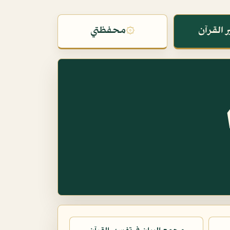
 القرآن
۞
محفظتي