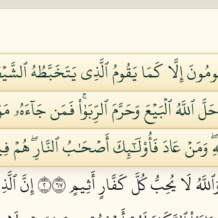
ُومُونَ إِلَّا كَمَا يَقُومُ ٱلَّذِي يَتَخَبَّطُهُ ٱلشَّيۡطَ
 وَأَحَلَّ ٱللَّهُ ٱلۡبَيۡعَ وَحَرَّمَ ٱلرِّبَوٰاْۚ فَمَن جَآءَهُۥ 
َهِۖ وَمَنۡ عَادَ فَأُوْلَٰٓئِكَ أَصۡحَٰبُ ٱلنَّارِۖ هُمۡ فِي
ٱللَّهُ لَا يُحِبُّ كُلَّ كَفَّارٍ أَثِيمٍ ٢٧٦
إِنَّ ٱلَّذ