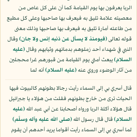
الربا يعرفون بها يوم القيامة كما أن على كل عاص من
معصيته علامة تليق به فيعرف بها صاحبها وعلى كل مطيع
من طاعته أمارة تليق به فيعرف بها صاحبها وذلك معنى
قوله تعالى
﴿فيومئذ لا يسأل عن ذنبه إنس ولا جان﴾
وقال
النبي في شهداء أحد زملوهم بدمائهم وثيابهم وقال
(عليه
السلام)
يبعث أمتي يوم القيامة من قبورهم غرا محجلين
من آثار الوضوء وروي عنه
(عليه السلام)
أنه لما
قال أسري بي إلى السماء رأيت رجالا بطونهم كالبيوت فيها
الحيات ترى من خارج بطونهم فقلت من هؤلاء يا جبرائيل
قال هؤلاء أكلة الربا ورواه أصحابنا عن أبي عبد الله
(عليه
السلام)
قال قال رسول الله
(صلى الله عليه وآله وسلّم)
لما أسري بي إلى السماء رأيت أقواما يريد أحدهم أن يقوم