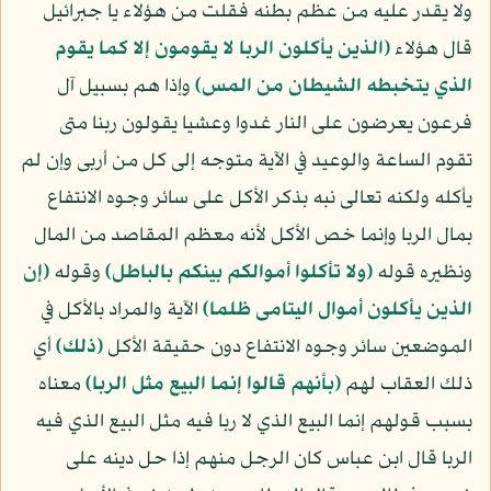
ولا يقدر عليه من عظم بطنه فقلت من هؤلاء يا جبرائيل
قال هؤلاء
﴿الذين يأكلون الربا لا يقومون إلا كما يقوم
الذي يتخبطه الشيطان من المس﴾
وإذا هم بسبيل آل
فرعون يعرضون على النار غدوا وعشيا يقولون ربنا متى
تقوم الساعة والوعيد في الآية متوجه إلى كل من أربى وإن لم
يأكله ولكنه تعالى نبه بذكر الأكل على سائر وجوه الانتفاع
بمال الربا وإنما خص الأكل لأنه معظم المقاصد من المال
ونظيره قوله
﴿ولا تأكلوا أموالكم بينكم بالباطل﴾
وقوله
﴿إن
الذين يأكلون أموال اليتامى ظلما﴾
الآية والمراد بالأكل في
الموضعين سائر وجوه الانتفاع دون حقيقة الأكل
﴿ذلك﴾
أي
ذلك العقاب لهم
﴿بأنهم قالوا إنما البيع مثل الربا﴾
معناه
بسبب قولهم إنما البيع الذي لا ربا فيه مثل البيع الذي فيه
الربا قال ابن عباس كان الرجل منهم إذا حل دينه على