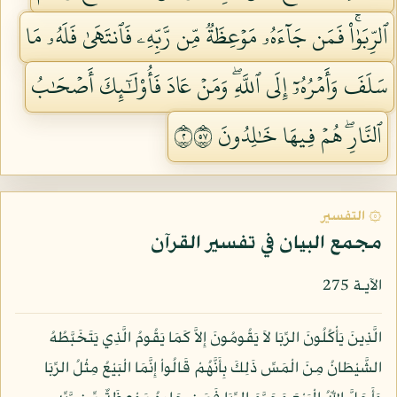
ٱلرِّبَوٰاْۚ فَمَن جَآءَهُۥ مَوۡعِظَةٞ مِّن رَّبِّهِۦ فَٱنتَهَىٰ فَلَهُۥ مَا
سَلَفَ وَأَمۡرُهُۥٓ إِلَى ٱللَّهِۖ وَمَنۡ عَادَ فَأُوْلَٰٓئِكَ أَصۡحَٰبُ
ٱلنَّارِۖ هُمۡ فِيهَا خَٰلِدُونَ ٢٧٥
۞ التفسير
مجمع البيان في تفسير القرآن
الآيـة 275
الَّذِينَ يَأْكُلُونَ الرِّبَا لاَ يَقُومُونَ إِلاَّ كَمَا يَقُومُ الَّذِي يَتَخَبَّطُهُ
الشَّيْطَانُ مِنَ الْمَسِّ ذَلِكَ بِأَنَّهُمْ قَالُواْ إِنَّمَا الْبَيْعُ مِثْلُ الرِّبَا