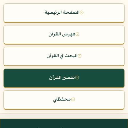
۞
الصفحة الرئيسية
۞
فهرس القرآن
۞
البحث في القرآن
۞
تفسير القرآن
۞
محفظتي