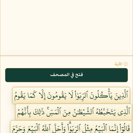
۞ الآية
فتح في المصحف
ٱلَّذِينَ يَأۡكُلُونَ ٱلرِّبَوٰاْ لَا يَقُومُونَ إِلَّا كَمَا يَقُومُ
ٱلَّذِي يَتَخَبَّطُهُ ٱلشَّيۡطَٰنُ مِنَ ٱلۡمَسِّۚ ذَٰلِكَ بِأَنَّهُمۡ
قَالُوٓاْ إِنَّمَا ٱلۡبَيۡعُ مِثۡلُ ٱلرِّبَوٰاْۗ وَأَحَلَّ ٱللَّهُ ٱلۡبَيۡعَ وَحَرَّمَ