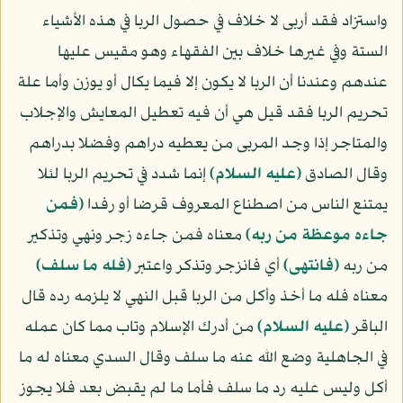
واستزاد فقد أربى لا خلاف في حصول الربا في هذه الأشياء
الستة وفي غيرها خلاف بين الفقهاء وهو مقيس عليها
عندهم وعندنا أن الربا لا يكون إلا فيما يكال أو يوزن وأما علة
تحريم الربا فقد قيل هي أن فيه تعطيل المعايش والإجلاب
والمتاجر إذا وجد المربى من يعطيه دراهم وفضلا بدراهم
وقال الصادق
(عليه السلام)
إنما شدد في تحريم الربا لئلا
يمتنع الناس من اصطناع المعروف قرضا أو رفدا
﴿فمن
جاءه موعظة من ربه﴾
معناه فمن جاءه زجر ونهي وتذكير
من ربه
﴿فانتهى﴾
أي فانزجر وتذكر واعتبر
﴿فله ما سلف﴾
معناه فله ما أخذ وأكل من الربا قبل النهي لا يلزمه رده قال
الباقر
(عليه السلام)
من أدرك الإسلام وتاب مما كان عمله
في الجاهلية وضع الله عنه ما سلف وقال السدي معناه له ما
أكل وليس عليه رد ما سلف فأما ما لم يقبض بعد فلا يجوز