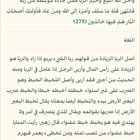
وَأَحَلَّ اللّهُ الْبَيْعَ وَحَرَّمَ الرِّبَا فَمَن جَاءهُ مَوْعِظَةٌ مِّن رَّبِّهِ
فَانتَهَىَ فَلَهُ مَا سَلَفَ وَأَمْرُهُ إِلَى اللّهِ وَمَنْ عَادَ فَأُوْلَئِكَ أَصْحَابُ
النَّارِ هُمْ فِيهَا خَالِدُونَ
﴿275﴾
اللغة
أصل الربا الزيادة من قولهم ربا الشيء يربو إذا زاد والربا هو
الزيادة على رأس المال وأربى الرجل إذا عامل في الربا ومنه
الحديث من أجبى فقد أربى وأصل التخبط الخبط وهو
الضرب على غير استواء خبطته أخبطه خبطا والخبط ضرب
البعير الأرض بيده والتخبط أيضا بمعناه يقال تخبط البعير
الأرض إذا ضربها بقوائمه ويقال للذي يتصرف في أمر ولا
يهتدي فيه هو يخبط خبط عشواء قال زهير: رأيت المنايا
خبط عشواء من تصب تمته ومن تخطىء يعمر فيهرم