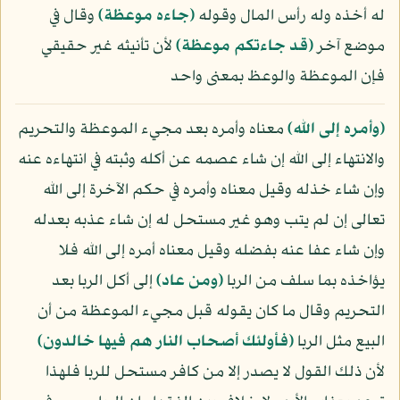
له أخذه وله رأس المال وقوله
﴿جاءه موعظة﴾
وقال في
موضع آخر
﴿قد جاءتكم موعظة﴾
لأن تأنيثه غير حقيقي
فإن الموعظة والوعظ بمعنى واحد
﴿وأمره إلى الله﴾
معناه وأمره بعد مجيء الموعظة والتحريم
والانتهاء إلى الله إن شاء عصمه عن أكله وثبته في انتهاءه عنه
وإن شاء خذله وقيل معناه وأمره في حكم الآخرة إلى الله
تعالى إن لم يتب وهو غير مستحل له إن شاء عذبه بعدله
وإن شاء عفا عنه بفضله وقيل معناه أمره إلى الله فلا
يؤاخذه بما سلف من الربا
﴿ومن عاد﴾
إلى أكل الربا بعد
التحريم وقال ما كان يقوله قبل مجيء الموعظة من أن
البيع مثل الربا
﴿فأولئك أصحاب النار هم فيها خالدون﴾
لأن ذلك القول لا يصدر إلا من كافر مستحل للربا فلهذا