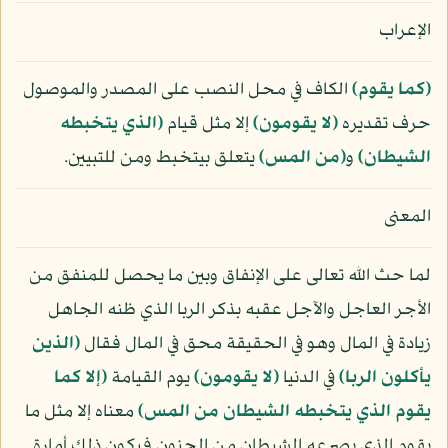
الإعراب
﴿كما يقوم﴾
الكاف في محل النصب على المصدر والموصول
حرف تقديره
﴿لا يقومون﴾
إلا مثل قيام
﴿الذي يتخبطه
الشيطان﴾
و
﴿من المس﴾
يتعلق بيتخبط ومن للتبيين.
المعنى
لما حث الله تعالى على الإنفاق وبين ما يحصل للمنفق من
الأجر العاجل والآجل عقبه بذكر الربا الذي ظنه الجاهل
زيادة في المال وهو في الحقيقة محق في المال فقال
﴿الذين
يأكلون الربا﴾
في الدنيا
﴿لا يقومون﴾
يوم القيامة
﴿إلا كما
يقوم الذي يتخبطه الشيطان من المس﴾
معناه إلا مثل ما
يقوم الذي يصرعه الشيطان من الجنون فيكون ذلك أمارة