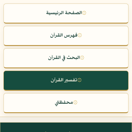
۞
الصفحة الرئيسية
۞
فهرس القرآن
۞
البحث في القرآن
۞
تفسير القرآن
۞
محفظتي