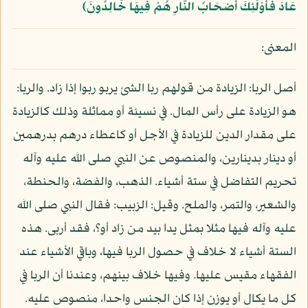
عَادَ فَأُوْلَئِكَ أَصْحَابُ النَّارِ هُمْ فِيهَا خَالِدُونَ﴾
المعنى:
أصل الربا: الزيادة من قولهم ربا الشئ يربو ربوا إذا زاد. والربا:
هو الزيادة على رأس المال. في نسيئة أو مماثلة وذلك كالزيادة
على مقدار الدين للزيادة في الأجل أو كاعطاء درهم بدرهمين
أو دينار بدينارين، والمنصوص عن النبي صلى الله عليه وآله
تحريم التفاضل في ستة أشياء. الذهب، والفضة، والحنطة،
والشعير، والتمر، والملح. وقيل: الزبيب: فقال النبي صلى الله
عليه وآله فيها مثلا بمثل يدا بيد من زاد أو؟، فقد أربى. هذه
الستة أشياء لا خلاف في حصول الربا فيها، وباقي الأشياء عند
الفقهاء مقيس عليها. وفيها خلاف بينهم، وعندنا أن الربا في
كل ما يكال أو يوزن إذا كان الجنس واحدا، منصوص عليه.