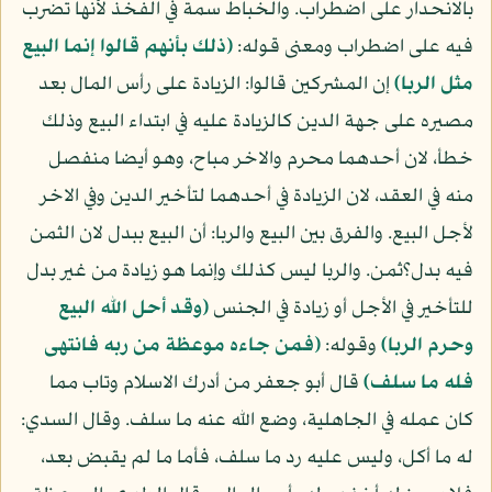
بالانحدار على اضطراب. والخباط سمة في الفخذ لأنها تضرب
فيه على اضطراب ومعنى قوله:
(ذلك بأنهم قالوا إنما البيع
مثل الربا)
إن المشركين قالوا: الزيادة على رأس المال بعد
مصيره على جهة الدين كالزيادة عليه في ابتداء البيع وذلك
خطأ، لان أحدهما محرم والاخر مباح، وهو أيضا منفصل
منه في العقد، لان الزيادة في أحدهما لتأخير الدين وفي الاخر
لأجل البيع. والفرق بين البيع والربا: أن البيع ببدل لان الثمن
فيه بدل؟ثمن. والربا ليس كذلك وإنما هو زيادة من غير بدل
للتأخير في الأجل أو زيادة في الجنس
(وقد أحل الله البيع
وحرم الربا)
وقوله:
(فمن جاءه موعظة من ربه فانتهى
فله ما سلف)
قال أبو جعفر من أدرك الاسلام وتاب مما
كان عمله في الجاهلية، وضع الله عنه ما سلف. وقال السدي:
له ما أكل، وليس عليه رد ما سلف، فأما ما لم يقبض بعد،