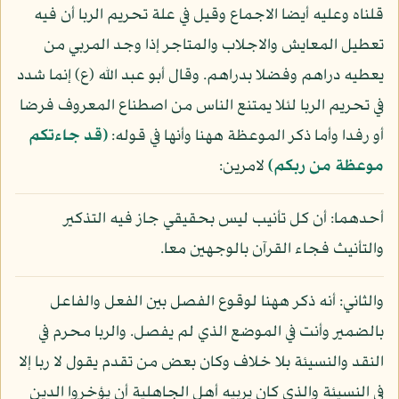
قلناه وعليه أيضا الاجماع وقيل في علة تحريم الربا أن فيه
تعطيل المعايش والاجلاب والمتاجر إذا وجد المربي من
يعطيه دراهم وفضلا بدراهم. وقال أبو عبد الله (ع) إنما شدد
في تحريم الربا لئلا يمتنع الناس من اصطناع المعروف فرضا
أو رفدا وأما ذكر الموعظة ههنا وأنها في قوله:
(قد جاءتكم
موعظة من ربكم)
لامرين:
أحدهما: أن كل تأنيب ليس بحقيقي جاز فيه التذكير
والتأنيث فجاء القرآن بالوجهين معا.
والثاني: أنه ذكر ههنا لوقوع الفصل بين الفعل والفاعل
بالضمير وأنت في الموضع الذي لم يفصل. والربا محرم في
النقد والنسيئة بلا خلاف وكان بعض من تقدم يقول لا ربا إلا
في النسيئة والذي كان يربيه أهل الجاهلية أن يؤخروا الدين