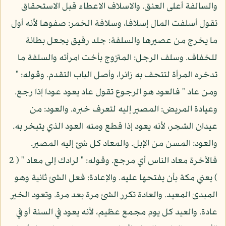
والسالفة أعلى العنق. والاسلاف الاعطاء قبل الاستحقاق
تقول أسلفت المال إسلافا، وسلافة الخمر: صفوها لأنه أول
ما يخرج من عصيرها والسلفة: جلد رقيق يجعل بطانة
للخفاف. وسلف الرجل: المتزوج بأخت امرأته والسلفة ما
تدخره المرأة لتتحف به زائرا، وأصل الباب التقدم. وقوله: "
ومن عاد " فالعود هو الرجوع تقول عاد يعود عودا إذا رجع.
وعيادة المريض: المصير إليه لتعرف خبره. والعود: من
عيدان الشجر، لأنه يعود إذا قطع ومنه العود الذي يتبخر به.
والعود: المسن من الإبل. والمعاد كل شئ إليه المصير.
فالآخرة معاد الناس أي مرجع. وقوله: " لرادك إلى معاد " ( 2
) يعني مكة بأن يفتحها عليه. والإعادة: فعل الشئ ثانية وهو
المبدئ المعيد. والعادة تكرر الشئ مرة بعد مرة. وتعود الخير
عادة. والعيد كل يوم مجمع عظيم، لأنه يعود في السنة أو في