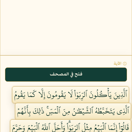
۞ الآية
فتح في المصحف
ٱلَّذِينَ يَأۡكُلُونَ ٱلرِّبَوٰاْ لَا يَقُومُونَ إِلَّا كَمَا يَقُومُ
ٱلَّذِي يَتَخَبَّطُهُ ٱلشَّيۡطَٰنُ مِنَ ٱلۡمَسِّۚ ذَٰلِكَ بِأَنَّهُمۡ
قَالُوٓاْ إِنَّمَا ٱلۡبَيۡعُ مِثۡلُ ٱلرِّبَوٰاْۗ وَأَحَلَّ ٱللَّهُ ٱلۡبَيۡعَ وَحَرَّمَ