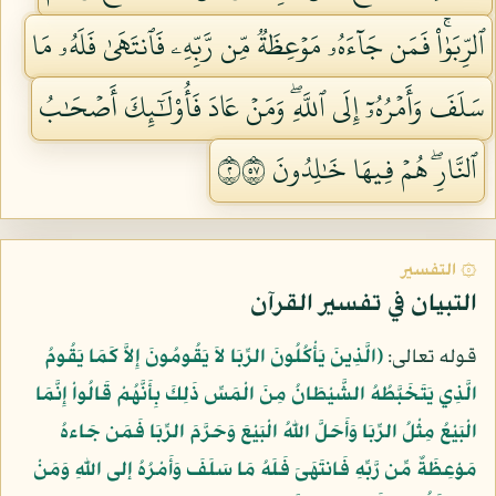
ٱلرِّبَوٰاْۚ فَمَن جَآءَهُۥ مَوۡعِظَةٞ مِّن رَّبِّهِۦ فَٱنتَهَىٰ فَلَهُۥ مَا
سَلَفَ وَأَمۡرُهُۥٓ إِلَى ٱللَّهِۖ وَمَنۡ عَادَ فَأُوْلَٰٓئِكَ أَصۡحَٰبُ
ٱلنَّارِۖ هُمۡ فِيهَا خَٰلِدُونَ ٢٧٥
۞ التفسير
التبيان في تفسير القرآن
قوله تعالى:
﴿الَّذِينَ يَأْكُلُونَ الرِّبَا لاَ يَقُومُونَ إِلاَّ كَمَا يَقُومُ
الَّذِي يَتَخَبَّطُهُ الشَّيْطَانُ مِنَ الْمَسِّ ذَلِكَ بِأَنَّهُمْ قَالُواْ إِنَّمَا
الْبَيْعُ مِثْلُ الرِّبَا وَأَحَلَّ اللّهُ الْبَيْعَ وَحَرَّمَ الرِّبَا فَمَن جَاءهُ
مَوْعِظَةٌ مِّن رَّبِّهِ فَانتَهَىَ فَلَهُ مَا سَلَفَ وَأَمْرُهُ إلى اللّهِ وَمَنْ