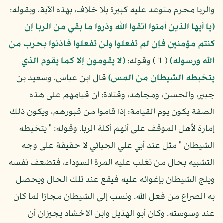
والربا محرم متوعد عليه كبيرة بلا خلاف، بهذه الآية، وبقوله:
(يا أيها الذين أمنوا اتقوا الله وذروا ما بقي من الربا إن
كنتم مؤمنين فإن لم تفعلوا ولن تفعلوا فاذنوا بحرب من
الله ورسوله)
( 1 ) وقوله:
(لا يقومون إلا كما يقوم الذي
يتخبطه الشيطان من المس)
قال ابن عباس، وسعيد بن
جبير، والحسن، ومجاهد، وقتادة: إن قيامهم على هذه
الصفة يكون يوم القيامة: إذا قاموا من قبورهم، ويكون ذلك
إمارة لأهل الموقف على أنهم أكلة الربا. وقوله: " يتخبطه
الشيطان " مثل عند أبي علي الجبائي لا حقيقة على وجه
التشبيه بحال من تغلب عليه المرة السوداء، فتضعف نفسه
ويلج الشيطان بإغوائه عليه فيقع عند تلك الحال ويحصل
به الصراع من فعل الله. ونسب إلى الشيطان مجازا لما كان
عند وسوسته. وكان أبو الهذيل وابن الاخشاد يجيزان أن