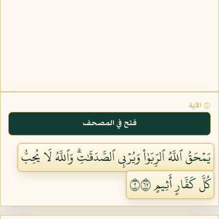
۞ الآية
فتح في المصحف
يَمۡحَقُ ٱللَّهُ ٱلرِّبَوٰاْ وَيُرۡبِي ٱلصَّدَقَٰتِۗ وَٱللَّهُ لَا يُحِبُّ
كُلَّ كَفَّارٍ أَثِيمٍ ٢٧٦