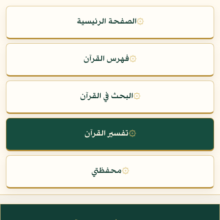
۞
الصفحة الرئيسية
۞
فهرس القرآن
۞
البحث في القرآن
۞
تفسير القرآن
۞
محفظتي