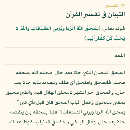
۞ التفسير
التبيان في تفسير القرآن
قوله تعالى:
﴿يَمْحَقُ اللّهُ الْرِّبَا وَيُرْبِي الصَّدَقَاتِ وَاللّهُ لاَ
يُحِبُّ كُلَّ كَفَّارٍ أَثِيمٍ﴾
اللغة:
المحق: نقصان الشئ حالا بعد حال. محقه الله يمحقه
محقا، فانمحق وامتحق أي هلك وتلف بذهابه حالا بعد
حال. والمحاق آخر الشهر لامحاق الهلال فيه. والشئ محيق
بمعنى ممحوق وأصل الباب المحق فان قيل بأي شئ "
يمحق الله الربا ويربي الصدقات؟" قلنا: يمحقه بأن ينقصه
حالا بعد حال. وقال البلخي محقه في الدنيا بسقوط عدالته