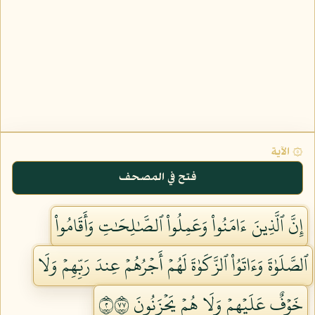
۞ الآية
فتح في المصحف
إِنَّ ٱلَّذِينَ ءَامَنُواْ وَعَمِلُواْ ٱلصَّٰلِحَٰتِ وَأَقَامُواْ
ٱلصَّلَوٰةَ وَءَاتَوُاْ ٱلزَّكَوٰةَ لَهُمۡ أَجۡرُهُمۡ عِندَ رَبِّهِمۡ وَلَا
خَوۡفٌ عَلَيۡهِمۡ وَلَا هُمۡ يَحۡزَنُونَ ٢٧٧