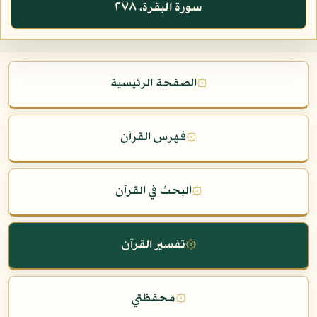
سورة البقرة، ٢٧٨
۞
الصفحة الرئيسية
۞
فهرس القرآن
۞
البحث في القرآن
۞
تفسير القرآن
۞
محفظتي