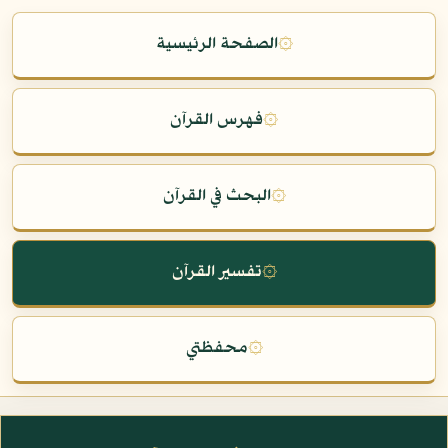
۞
الصفحة الرئيسية
۞
فهرس القرآن
۞
البحث في القرآن
۞
تفسير القرآن
۞
محفظتي