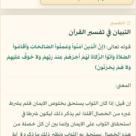
۞ التفسير
التبيان في تفسير القرآن
قوله تعالى:
﴿إِنَّ الَّذِينَ آمَنُواْ وَعَمِلُواْ الصَّالِحَاتِ وَأَقَامُواْ
الصَّلاَةَ وَآتَوُاْ الزَّكَاةَ لَهُمْ أَجْرُهُمْ عِندَ رَبِّهِمْ وَلاَ خَوْفٌ عَلَيْهِمْ
وَلاَ هُمْ يَحْزَنُونَ﴾
المعنى:
إن قيل: إذا كان الثواب يستحق بخلوص الايمان فلم يشرط
غيره من الخصال؟قلنا: لم يذكر ذلك ليكون شرطا في
استحقاق الثواب على الايمان وإنما بين أن كل خصلة من
هذه الخصال يستحق به الثواب ونظير ذلك ما ذكره في آية